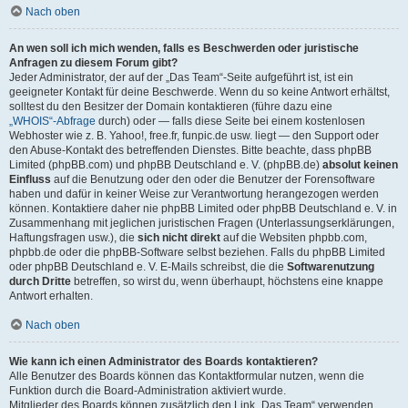
Nach oben
An wen soll ich mich wenden, falls es Beschwerden oder juristische
Anfragen zu diesem Forum gibt?
Jeder Administrator, der auf der „Das Team“-Seite aufgeführt ist, ist ein
geeigneter Kontakt für deine Beschwerde. Wenn du so keine Antwort erhältst,
solltest du den Besitzer der Domain kontaktieren (führe dazu eine
„WHOIS“-Abfrage
durch) oder — falls diese Seite bei einem kostenlosen
Webhoster wie z. B. Yahoo!, free.fr, funpic.de usw. liegt — den Support oder
den Abuse-Kontakt des betreffenden Dienstes. Bitte beachte, dass phpBB
Limited (phpBB.com) und phpBB Deutschland e. V. (phpBB.de)
absolut keinen
Einfluss
auf die Benutzung oder den oder die Benutzer der Forensoftware
haben und dafür in keiner Weise zur Verantwortung herangezogen werden
können. Kontaktiere daher nie phpBB Limited oder phpBB Deutschland e. V. in
Zusammenhang mit jeglichen juristischen Fragen (Unterlassungserklärungen,
Haftungsfragen usw.), die
sich nicht direkt
auf die Websiten phpbb.com,
phpbb.de oder die phpBB-Software selbst beziehen. Falls du phpBB Limited
oder phpBB Deutschland e. V. E-Mails schreibst, die die
Softwarenutzung
durch Dritte
betreffen, so wirst du, wenn überhaupt, höchstens eine knappe
Antwort erhalten.
Nach oben
Wie kann ich einen Administrator des Boards kontaktieren?
Alle Benutzer des Boards können das Kontaktformular nutzen, wenn die
Funktion durch die Board-Administration aktiviert wurde.
Mitglieder des Boards können zusätzlich den Link „Das Team“ verwenden.