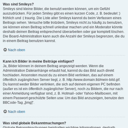
Was sind Smileys?
Smileys sind kleine Bilder, die benutzt werden können, um ein Gefühl
auszudrücken. Für jeden Smiley gibt es einen kurzen Code, z. B. bedeutet :)
fröhlich und :( traurig. Die Liste aller Smileys kannst du beim Verfassen eines
Beitrags sehen. Versuche bitte trotzdem, Smileys nicht zu häufig zu benutzen,
sie können einen Beitrag schnell unlesbar machen und ein Moderator könnte
deshalb deinen Beitrag entsprechend überarbeiten oder gar komplett löschen.
Die Board-Administration kann auch die Anzahl der Smileys begrenzen, die du
in einem Beitrag benutzen kannst.
Nach oben
Kann ich Bilder in meine Beiträge einfügen?
Ja, Bilder können in deinem Beitrag angezeigt werden. Wenn die
Administration Dateianhänge erlaubt hat, kannst du das Bild auch direkt
hochladen. Ansonsten musst du zu einem Bild verlinken, das auf einem
öffentlich zugänglichen Server liegt, z. B. http://www.domain.tld/mein-bild.gif.
Du kannst weder Bilder verlinken, die sich auf deinem eigenen PC befinden
(außer es ist ein öffentlich zugänglicher Server), noch zu Bildern, die nur nach
einer Anmeldung verfügbar sind, z. B. Hotmail- oder Yahoo-Mailboxen, mit
einem Passwort geschützte Seiten usw. Um das Bild anzuzeigen, benutze den
BBCode-Tag „[img]“.
Nach oben
Was sind globale Bekanntmachungen?
Globale Bekanntmachungen beinhalten wichtige Informationen, deshalb