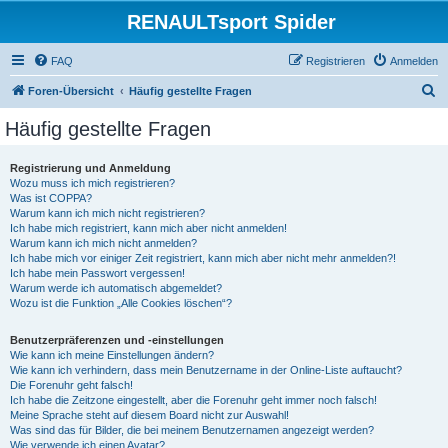
RENAULTsport Spider
FAQ
Registrieren
Anmelden
S
Foren-Übersicht
Häufig gestellte Fragen
u
Häufig gestellte Fragen
c
h
Registrierung und Anmeldung
Wozu muss ich mich registrieren?
e
Was ist COPPA?
Warum kann ich mich nicht registrieren?
Ich habe mich registriert, kann mich aber nicht anmelden!
Warum kann ich mich nicht anmelden?
Ich habe mich vor einiger Zeit registriert, kann mich aber nicht mehr anmelden?!
Ich habe mein Passwort vergessen!
Warum werde ich automatisch abgemeldet?
Wozu ist die Funktion „Alle Cookies löschen“?
Benutzerpräferenzen und -einstellungen
Wie kann ich meine Einstellungen ändern?
Wie kann ich verhindern, dass mein Benutzername in der Online-Liste auftaucht?
Die Forenuhr geht falsch!
Ich habe die Zeitzone eingestellt, aber die Forenuhr geht immer noch falsch!
Meine Sprache steht auf diesem Board nicht zur Auswahl!
Was sind das für Bilder, die bei meinem Benutzernamen angezeigt werden?
Wie verwende ich einen Avatar?