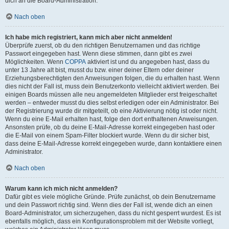
dich an die Board-Administration.
Nach oben
Ich habe mich registriert, kann mich aber nicht anmelden!
Überprüfe zuerst, ob du den richtigen Benutzernamen und das richtige
Passwort eingegeben hast. Wenn diese stimmen, dann gibt es zwei
Möglichkeiten. Wenn
COPPA
aktiviert ist und du angegeben hast, dass du
unter 13 Jahre alt bist, musst du bzw. einer deiner Eltern oder deiner
Erziehungsberechtigten den Anweisungen folgen, die du erhalten hast. Wenn
dies nicht der Fall ist, muss dein Benutzerkonto vielleicht aktiviert werden. Bei
einigen Boards müssen alle neu angemeldeten Mitglieder erst freigeschaltet
werden – entweder musst du dies selbst erledigen oder ein Administrator. Bei
der Registrierung wurde dir mitgeteilt, ob eine Aktivierung nötig ist oder nicht.
Wenn du eine E-Mail erhalten hast, folge den dort enthaltenen Anweisungen.
Ansonsten prüfe, ob du deine E-Mail-Adresse korrekt eingegeben hast oder
die E-Mail von einem Spam-Filter blockiert wurde. Wenn du dir sicher bist,
dass deine E-Mail-Adresse korrekt eingegeben wurde, dann kontaktiere einen
Administrator.
Nach oben
Warum kann ich mich nicht anmelden?
Dafür gibt es viele mögliche Gründe. Prüfe zunächst, ob dein Benutzername
und dein Passwort richtig sind. Wenn dies der Fall ist, wende dich an einen
Board-Administrator, um sicherzugehen, dass du nicht gesperrt wurdest. Es ist
ebenfalls möglich, dass ein Konfigurationsproblem mit der Website vorliegt,