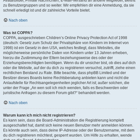
Avatarbilder, Private Nachrichten, E-Mail-Versand an andere Mitglieder, Beitritt
zu Benutzergruppen und so weiter. Wir empfehlen dir eine Anmeldung, da sie
schnell erledigt ist und dir zahlreiche Vorteile bietet.
Nach oben
Was ist COPPA?
COPPA, ausgeschrieben Children’s Online Privacy Protection Act of 1998
(deutsch: Gesetz zum Schutz der Privatsphäre von Kindern im Internet von
1998) ist ein Gesetz in den USA, welches festlegt, dass Websites, die
möglicherweise persönliche Daten von Kindern unter 13 Jahren erheben,
hierzu die Zustimmung der Eltern beziehungsweise des oder der
Erziehungsberechtigten benötigen. Wenn du dir unsicher bist, ob dies auf dich
oder die Website, auf der du dich zu registrieren versuchst, zutrifft, ziehe einen
rechtlichen Beistand zu Rate. Bitte beachte, dass phpBB Limited und der
Besitzer dieses Boards keine Rechtsberatung anbieten kann und nicht die
Anlaufstelle für Rechtsangelegenheiten jeglicher Art ist; außer solchen, die
unter der Frage „An wen soll ich mich wenden, falls es Beschwerden oder
juristische Anfragen zu diesem Forum gibt?“ behandelt werden.
Nach oben
Warum kann ich mich nicht registrieren?
Es kann sein, dass die Board-Administration die Registrierung komplett
ausgeschaltet hat, damit sich keine neuen Benutzer mehr anmelden können.
Es könnte auch sein, dass deine IP-Adresse oder der Benutzername, mit dem
du dich registrieren möchtest, gesperrt wurden. Um Hilfe zu erhalten, wende