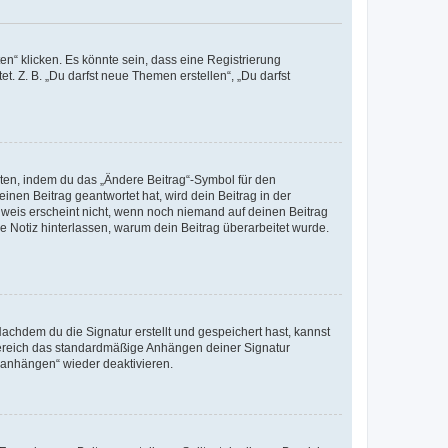
n“ klicken. Es könnte sein, dass eine Registrierung
t. Z. B. „Du darfst neue Themen erstellen“, „Du darfst
iten, indem du das „Ändere Beitrag“-Symbol für den
inen Beitrag geantwortet hat, wird dein Beitrag in der
nweis erscheint nicht, wenn noch niemand auf deinen Beitrag
ne Notiz hinterlassen, warum dein Beitrag überarbeitet wurde.
chdem du die Signatur erstellt und gespeichert hast, kannst
Bereich das standardmäßige Anhängen deiner Signatur
r anhängen“ wieder deaktivieren.