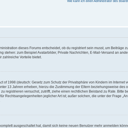
Wie kann ich einen Administrator des Board
istration dieses Forums entscheidet, ob du registriert sein musst, um Beiträge zu s
ung stehen: zum Beispiel Avatarbilder, Private Nachrichten, E-Mail-Versand an ander
 zahlreiche Vorteile bietet.
t of 1998 (deutsch: Gesetz zum Schutz der Privatsphäre von Kindern im Internet vo
unter 13 Jahren erheben, hierzu die Zustimmung der Eltern beziehungsweise des o
h zu registrieren versuchst, zutrifft, ziehe einen rechtlichen Beistand zu Rate. Bit
für Rechtsangelegenheiten jeglicher Art ist; außer solchen, die unter der Frage „
.
g komplett ausgeschaltet hat, damit sich keine neuen Benutzer mehr anmelden könn