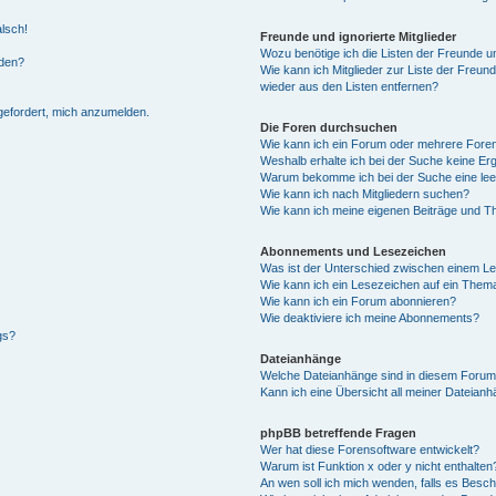
alsch!
Freunde und ignorierte Mitglieder
Wozu benötige ich die Listen der Freunde un
rden?
Wie kann ich Mitglieder zur Liste der Freund
wieder aus den Listen entfernen?
fgefordert, mich anzumelden.
Die Foren durchsuchen
Wie kann ich ein Forum oder mehrere For
Weshalb erhalte ich bei der Suche keine Er
Warum bekomme ich bei der Suche eine lee
Wie kann ich nach Mitgliedern suchen?
Wie kann ich meine eigenen Beiträge und T
Abonnements und Lesezeichen
Was ist der Unterschied zwischen einem L
Wie kann ich ein Lesezeichen auf ein Them
Wie kann ich ein Forum abonnieren?
Wie deaktiviere ich meine Abonnements?
gs?
Dateianhänge
Welche Dateianhänge sind in diesem Forum
Kann ich eine Übersicht all meiner Dateian
phpBB betreffende Fragen
Wer hat diese Forensoftware entwickelt?
Warum ist Funktion x oder y nicht enthalten
An wen soll ich mich wenden, falls es Besc