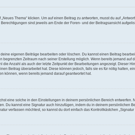
„Neues Thema“ klicken. Um auf einen Beitrag zu antworten, musst du auf „Antworte
e Berechtigungen sind jeweils am Ende der Foren- und der Beitragsansicht aufgeliste
r deine eigenen Beiträge bearbeiten oder löschen. Du kannst einen Beitrag bearbe
inen begrenzten Zeitraum nach seiner Erstellung möglich. Wenn bereits jemand auf de
 die Anzahl als auch der letzte Zeitpunkt der Bearbeitungen angezeigt. Dieser Hi
en Beitrag überarbeitet hat. Diese können jedoch, falls sie es für nötig halten, ei
hen können, wenn bereits jemand darauf geantwortet hat.
st eine solche in den Einstellungen in deinem persönlichen Bereich entwerfen. Na
eren. Du kannst eine Signatur auch hinzufügen, indem du in deinem persönlichen 
atur verfassen möchtest, so kannst du dort einfach das Kontrollkästchen „Signatu