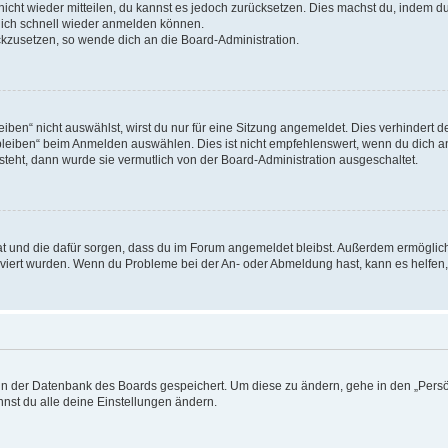
 nicht wieder mitteilen, du kannst es jedoch zurücksetzen. Dies machst du, indem 
 dich schnell wieder anmelden können.
ückzusetzen, so wende dich an die Board-Administration.
en“ nicht auswählst, wirst du nur für eine Sitzung angemeldet. Dies verhindert 
leiben“ beim Anmelden auswählen. Dies ist nicht empfehlenswert, wenn du dich an
 steht, dann wurde sie vermutlich von der Board-Administration ausgeschaltet.
 hat und die dafür sorgen, dass du im Forum angemeldet bleibst. Außerdem ermögli
tiviert wurden. Wenn du Probleme bei der An- oder Abmeldung hast, kann es helfen
n in der Datenbank des Boards gespeichert. Um diese zu ändern, gehe in den „Persö
nst du alle deine Einstellungen ändern.