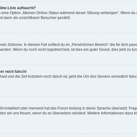
ine-Liste auftaucht?
n eine Option „Meinen Online-Status während dieser Sitzung verbergen“. Wenn du d
st dann als unsichtbarer Besucher gezählt.
en Zeitzone. In diesem Fall solltest du im „Persönlichen Bereich“ die für dich passe
den. Wenn du noch nicht registriert bist, ist dies ein guter Grund, dies jetzt zu tun
mer noch falsch!
t hast und die Zeit trotzdem noch falsch ist, geht die Uhr des Servers vermutlich fal
t installiert oder niemand hat das Forum bislang in deine Sprache übersetzt. Frag
, würden wir uns freuen, wenn du es übersetzen würdest. Weitere Informationen dazu