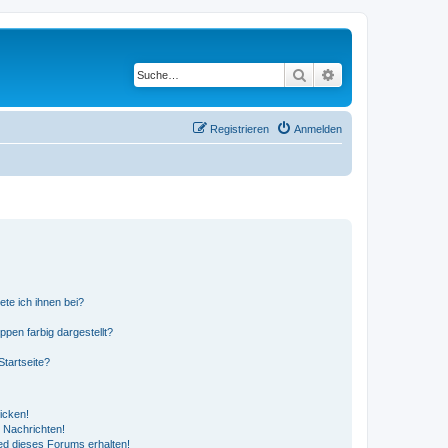
Suche
Erweiterte Suche
Registrieren
Anmelden
ete ich ihnen bei?
en farbig dargestellt?
tartseite?
icken!
 Nachrichten!
ed dieses Forums erhalten!