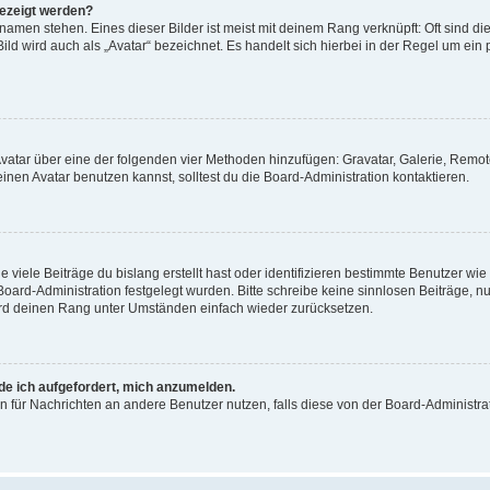
gezeigt werden?
amen stehen. Eines dieser Bilder ist meist mit deinem Rang verknüpft: Oft sind di
ld wird auch als „Avatar“ bezeichnet. Es handelt sich hierbei in der Regel um ein
 Avatar über eine der folgenden vier Methoden hinzufügen: Gravatar, Galerie, Rem
en Avatar benutzen kannst, solltest du die Board-Administration kontaktieren.
viele Beiträge du bislang erstellt hast oder identifizieren bestimmte Benutzer w
 Board-Administration festgelegt wurden. Bitte schreibe keine sinnlosen Beiträge
wird deinen Rang unter Umständen einfach wieder zurücksetzen.
rde ich aufgefordert, mich anzumelden.
ion für Nachrichten an andere Benutzer nutzen, falls diese von der Board-Administ