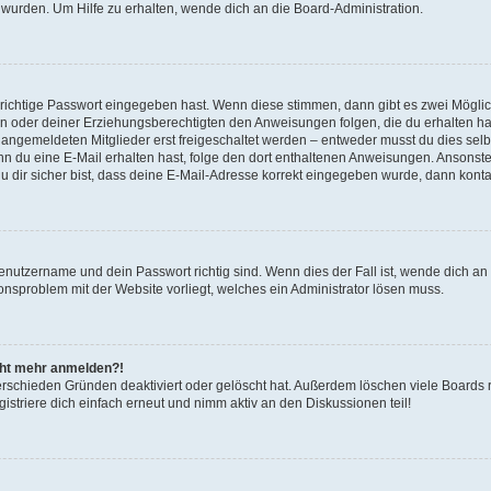
 wurden. Um Hilfe zu erhalten, wende dich an die Board-Administration.
 richtige Passwort eingegeben hast. Wenn diese stimmen, dann gibt es zwei Mögl
tern oder deiner Erziehungsberechtigten den Anweisungen folgen, die du erhalten ha
u angemeldeten Mitglieder erst freigeschaltet werden – entweder musst du dies selbs
. Wenn du eine E-Mail erhalten hast, folge den dort enthaltenen Anweisungen. Ansons
 dir sicher bist, dass deine E-Mail-Adresse korrekt eingegeben wurde, dann kontak
Benutzername und dein Passwort richtig sind. Wenn dies der Fall ist, wende dich a
ionsproblem mit der Website vorliegt, welches ein Administrator lösen muss.
icht mehr anmelden?!
erschieden Gründen deaktiviert oder gelöscht hat. Außerdem löschen viele Boards r
triere dich einfach erneut und nimm aktiv an den Diskussionen teil!