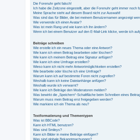
Die Forenuhr geht falsch!
Ich habe die Zeitzone eingestellt, aber die Forenuhr geht immer noch f
Meine Sprache steht auf diesem Board nicht zur Auswahl!
Was sind das für Bilder, die bei meinem Benutzernamen angezeigt we
Wie verwende ich einen Avatar?
Was ist mein Rang und wie kann ich ihn ändern?
Wenn ich bei einem Benutzer auf den E-Mail-Link klicke, werde ich au
Beiträge schreiben
Wie erstelle ich ein neues Thema oder eine Antwort?
Wie kann ich einen Beitrag bearbeiten oder löschen?
Wie kann ich meinem Beitrag eine Signatur anfügen?
Wie kann ich eine Umfrage erstellen?
Wieso kann ich nicht mehr Antwortmöglichkeiten erstellen?
Wie bearbeite oder lösche ich eine Umfrage?
Warum kann ich auf bestimmte Foren nicht zugreifen?
Weshalb kann ich keine Dateianhänge anfügen?
Weshalb wurde ich verwarnt?
Wie kann ich Beiträge den Moderatoren melden?
Was bewirkt die „Speichern“-Schaltfläche beim Schreiben eines Beitra
Warum muss mein Beitrag erst freigegeben werden?
Wie markiere ich ein Thema als neu?
Textformatierung und Thementypen
Was ist BBCode?
Kann ich HTML benutzen?
Was sind Smileys?
Kann ich Bilder in meine Beiträge einfügen?
Was sind globale Bekanntmachungen?