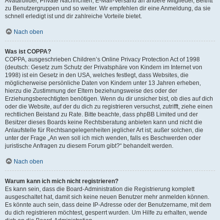
Avatarbilder, Private Nachrichten, E-Mail-Versand an andere Mitglieder, Beitritt
zu Benutzergruppen und so weiter. Wir empfehlen dir eine Anmeldung, da sie
schnell erledigt ist und dir zahlreiche Vorteile bietet.
Nach oben
Was ist COPPA?
COPPA, ausgeschrieben Children’s Online Privacy Protection Act of 1998
(deutsch: Gesetz zum Schutz der Privatsphäre von Kindern im Internet von
1998) ist ein Gesetz in den USA, welches festlegt, dass Websites, die
möglicherweise persönliche Daten von Kindern unter 13 Jahren erheben,
hierzu die Zustimmung der Eltern beziehungsweise des oder der
Erziehungsberechtigten benötigen. Wenn du dir unsicher bist, ob dies auf dich
oder die Website, auf der du dich zu registrieren versuchst, zutrifft, ziehe einen
rechtlichen Beistand zu Rate. Bitte beachte, dass phpBB Limited und der
Besitzer dieses Boards keine Rechtsberatung anbieten kann und nicht die
Anlaufstelle für Rechtsangelegenheiten jeglicher Art ist; außer solchen, die
unter der Frage „An wen soll ich mich wenden, falls es Beschwerden oder
juristische Anfragen zu diesem Forum gibt?“ behandelt werden.
Nach oben
Warum kann ich mich nicht registrieren?
Es kann sein, dass die Board-Administration die Registrierung komplett
ausgeschaltet hat, damit sich keine neuen Benutzer mehr anmelden können.
Es könnte auch sein, dass deine IP-Adresse oder der Benutzername, mit dem
du dich registrieren möchtest, gesperrt wurden. Um Hilfe zu erhalten, wende