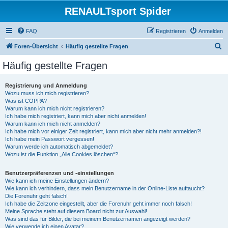
RENAULTsport Spider
FAQ
Registrieren
Anmelden
S
Foren-Übersicht
Häufig gestellte Fragen
u
Häufig gestellte Fragen
c
h
Registrierung und Anmeldung
Wozu muss ich mich registrieren?
e
Was ist COPPA?
Warum kann ich mich nicht registrieren?
Ich habe mich registriert, kann mich aber nicht anmelden!
Warum kann ich mich nicht anmelden?
Ich habe mich vor einiger Zeit registriert, kann mich aber nicht mehr anmelden?!
Ich habe mein Passwort vergessen!
Warum werde ich automatisch abgemeldet?
Wozu ist die Funktion „Alle Cookies löschen“?
Benutzerpräferenzen und -einstellungen
Wie kann ich meine Einstellungen ändern?
Wie kann ich verhindern, dass mein Benutzername in der Online-Liste auftaucht?
Die Forenuhr geht falsch!
Ich habe die Zeitzone eingestellt, aber die Forenuhr geht immer noch falsch!
Meine Sprache steht auf diesem Board nicht zur Auswahl!
Was sind das für Bilder, die bei meinem Benutzernamen angezeigt werden?
Wie verwende ich einen Avatar?