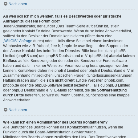
Nach oben
An wen soll ich mich wenden, falls es Beschwerden oder juristische
Anfragen zu diesem Forum gibt?
Jeder Administrator, der auf der „Das Team“-Seite aufgeführt ist, ist ein
geeigneter Kontakt für deine Beschwerde. Wenn du so keine Antwort erhältst,
solltest du den Besitzer der Domain kontaktieren (führe dazu eine
„WHOIS“-Abfrage
durch) oder — falls diese Seite bei einem kostenlosen
Webhoster wie z. B. Yahoo!, free.fr, funpic.de usw. liegt — den Support oder
den Abuse-Kontakt des betreffenden Dienstes. Bitte beachte, dass phpBB
Limited (phpBB.com) und phpBB Deutschland e. V. (phpBB.de)
absolut keinen
Einfluss
auf die Benutzung oder den oder die Benutzer der Forensoftware
haben und dafür in keiner Weise zur Verantwortung herangezogen werden
können. Kontaktiere daher nie phpBB Limited oder phpBB Deutschland e. V. in
Zusammenhang mit jeglichen juristischen Fragen (Unterlassungserklärungen,
Haftungsfragen usw.), die
sich nicht direkt
auf die Websiten phpbb.com,
phpbb.de oder die phpBB-Software selbst beziehen. Falls du phpBB Limited
oder phpBB Deutschland e. V. E-Mails schreibst, die die
Softwarenutzung
durch Dritte
betreffen, so wirst du, wenn überhaupt, höchstens eine knappe
Antwort erhalten.
Nach oben
Wie kann ich einen Administrator des Boards kontaktieren?
Alle Benutzer des Boards können das Kontaktformular nutzen, wenn die
Funktion durch die Board-Administration aktiviert wurde.
Mitglieder des Boards können zusätzlich den Link „Das Team“ verwenden.