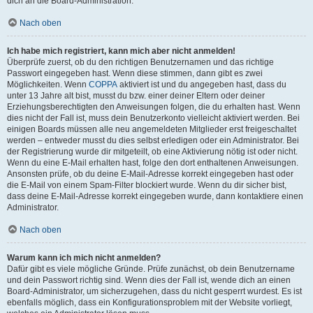
dich an die Board-Administration.
Nach oben
Ich habe mich registriert, kann mich aber nicht anmelden!
Überprüfe zuerst, ob du den richtigen Benutzernamen und das richtige
Passwort eingegeben hast. Wenn diese stimmen, dann gibt es zwei
Möglichkeiten. Wenn
COPPA
aktiviert ist und du angegeben hast, dass du
unter 13 Jahre alt bist, musst du bzw. einer deiner Eltern oder deiner
Erziehungsberechtigten den Anweisungen folgen, die du erhalten hast. Wenn
dies nicht der Fall ist, muss dein Benutzerkonto vielleicht aktiviert werden. Bei
einigen Boards müssen alle neu angemeldeten Mitglieder erst freigeschaltet
werden – entweder musst du dies selbst erledigen oder ein Administrator. Bei
der Registrierung wurde dir mitgeteilt, ob eine Aktivierung nötig ist oder nicht.
Wenn du eine E-Mail erhalten hast, folge den dort enthaltenen Anweisungen.
Ansonsten prüfe, ob du deine E-Mail-Adresse korrekt eingegeben hast oder
die E-Mail von einem Spam-Filter blockiert wurde. Wenn du dir sicher bist,
dass deine E-Mail-Adresse korrekt eingegeben wurde, dann kontaktiere einen
Administrator.
Nach oben
Warum kann ich mich nicht anmelden?
Dafür gibt es viele mögliche Gründe. Prüfe zunächst, ob dein Benutzername
und dein Passwort richtig sind. Wenn dies der Fall ist, wende dich an einen
Board-Administrator, um sicherzugehen, dass du nicht gesperrt wurdest. Es ist
ebenfalls möglich, dass ein Konfigurationsproblem mit der Website vorliegt,