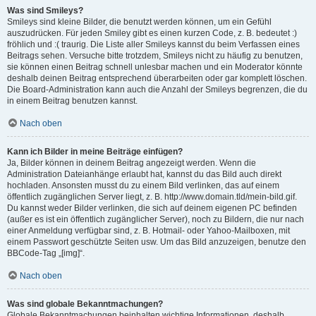
Was sind Smileys?
Smileys sind kleine Bilder, die benutzt werden können, um ein Gefühl
auszudrücken. Für jeden Smiley gibt es einen kurzen Code, z. B. bedeutet :)
fröhlich und :( traurig. Die Liste aller Smileys kannst du beim Verfassen eines
Beitrags sehen. Versuche bitte trotzdem, Smileys nicht zu häufig zu benutzen,
sie können einen Beitrag schnell unlesbar machen und ein Moderator könnte
deshalb deinen Beitrag entsprechend überarbeiten oder gar komplett löschen.
Die Board-Administration kann auch die Anzahl der Smileys begrenzen, die du
in einem Beitrag benutzen kannst.
Nach oben
Kann ich Bilder in meine Beiträge einfügen?
Ja, Bilder können in deinem Beitrag angezeigt werden. Wenn die
Administration Dateianhänge erlaubt hat, kannst du das Bild auch direkt
hochladen. Ansonsten musst du zu einem Bild verlinken, das auf einem
öffentlich zugänglichen Server liegt, z. B. http://www.domain.tld/mein-bild.gif.
Du kannst weder Bilder verlinken, die sich auf deinem eigenen PC befinden
(außer es ist ein öffentlich zugänglicher Server), noch zu Bildern, die nur nach
einer Anmeldung verfügbar sind, z. B. Hotmail- oder Yahoo-Mailboxen, mit
einem Passwort geschützte Seiten usw. Um das Bild anzuzeigen, benutze den
BBCode-Tag „[img]“.
Nach oben
Was sind globale Bekanntmachungen?
Globale Bekanntmachungen beinhalten wichtige Informationen, deshalb