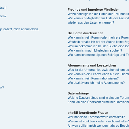
alsch!
Freunde und ignorierte Mitglieder
Wozu benötige ich die Listen der Freunde un
rden?
Wie kann ich Mitglieder zur Liste der Freund
wieder aus den Listen entfernen?
fgefordert, mich anzumelden.
Die Foren durchsuchen
Wie kann ich ein Forum oder mehrere For
Weshalb erhalte ich bei der Suche keine Er
Warum bekomme ich bei der Suche eine lee
Wie kann ich nach Mitgliedern suchen?
Wie kann ich meine eigenen Beiträge und T
Abonnements und Lesezeichen
Was ist der Unterschied zwischen einem L
Wie kann ich ein Lesezeichen auf ein Them
Wie kann ich ein Forum abonnieren?
Wie deaktiviere ich meine Abonnements?
gs?
Dateianhänge
Welche Dateianhänge sind in diesem Forum
Kann ich eine Übersicht all meiner Dateian
phpBB betreffende Fragen
Wer hat diese Forensoftware entwickelt?
Warum ist Funktion x oder y nicht enthalten
An wen soll ich mich wenden, falls es Besc