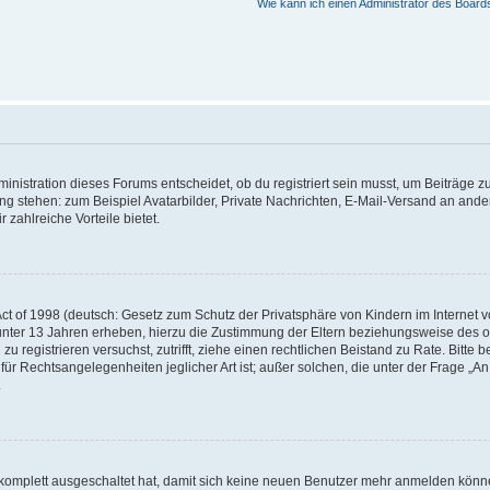
Wie kann ich einen Administrator des Board
istration dieses Forums entscheidet, ob du registriert sein musst, um Beiträge zu s
ung stehen: zum Beispiel Avatarbilder, Private Nachrichten, E-Mail-Versand an ander
 zahlreiche Vorteile bietet.
t of 1998 (deutsch: Gesetz zum Schutz der Privatsphäre von Kindern im Internet vo
unter 13 Jahren erheben, hierzu die Zustimmung der Eltern beziehungsweise des o
h zu registrieren versuchst, zutrifft, ziehe einen rechtlichen Beistand zu Rate. Bit
für Rechtsangelegenheiten jeglicher Art ist; außer solchen, die unter der Frage „
.
g komplett ausgeschaltet hat, damit sich keine neuen Benutzer mehr anmelden könn