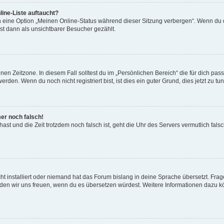
ine-Liste auftaucht?
n eine Option „Meinen Online-Status während dieser Sitzung verbergen“. Wenn du d
st dann als unsichtbarer Besucher gezählt.
en Zeitzone. In diesem Fall solltest du im „Persönlichen Bereich“ die für dich passe
den. Wenn du noch nicht registriert bist, ist dies ein guter Grund, dies jetzt zu tun
mer noch falsch!
t hast und die Zeit trotzdem noch falsch ist, geht die Uhr des Servers vermutlich fal
t installiert oder niemand hat das Forum bislang in deine Sprache übersetzt. Frag
, würden wir uns freuen, wenn du es übersetzen würdest. Weitere Informationen dazu