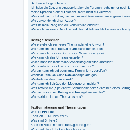
Die Forenuhr geht falsch!
Ich habe die Zeitzone eingestellt, aber die Forenuhr geht immer noch f
Meine Sprache steht auf diesem Board nicht zur Auswahl!
Was sind das für Bilder, die bei meinem Benutzernamen angezeigt we
Wie verwende ich einen Avatar?
Was ist mein Rang und wie kann ich ihn ändern?
Wenn ich bei einem Benutzer auf den E-Mail-Link klicke, werde ich au
Beiträge schreiben
Wie erstelle ich ein neues Thema oder eine Antwort?
Wie kann ich einen Beitrag bearbeiten oder löschen?
Wie kann ich meinem Beitrag eine Signatur anfügen?
Wie kann ich eine Umfrage erstellen?
Wieso kann ich nicht mehr Antwortmöglichkeiten erstellen?
Wie bearbeite oder lösche ich eine Umfrage?
Warum kann ich auf bestimmte Foren nicht zugreifen?
Weshalb kann ich keine Dateianhänge anfügen?
Weshalb wurde ich verwarnt?
Wie kann ich Beiträge den Moderatoren melden?
Was bewirkt die „Speichern“-Schaltfläche beim Schreiben eines Beitra
Warum muss mein Beitrag erst freigegeben werden?
Wie markiere ich ein Thema als neu?
Textformatierung und Thementypen
Was ist BBCode?
Kann ich HTML benutzen?
Was sind Smileys?
Kann ich Bilder in meine Beiträge einfügen?
Was sind globale Bekanntmachungen?