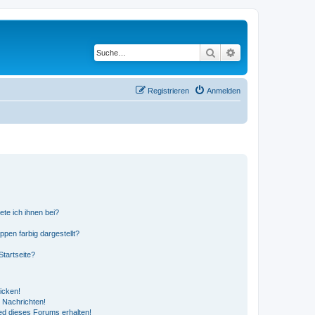
Suche
Erweiterte Suche
Registrieren
Anmelden
ete ich ihnen bei?
en farbig dargestellt?
tartseite?
icken!
 Nachrichten!
ed dieses Forums erhalten!