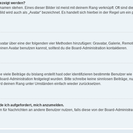
gezeigt werden?
amen stehen. Eines dieser Bilder ist meist mit deinem Rang verknüpft: Oft sind di
ld wird auch als „Avatar“ bezeichnet. Es handelt sich hierbei in der Regel um ein
 Avatar über eine der folgenden vier Methoden hinzufügen: Gravatar, Galerie, Rem
en Avatar benutzen kannst, solltest du die Board-Administration kontaktieren.
viele Beiträge du bislang erstellt hast oder identifizieren bestimmte Benutzer w
 Board-Administration festgelegt wurden. Bitte schreibe keine sinnlosen Beiträge
wird deinen Rang unter Umständen einfach wieder zurücksetzen.
rde ich aufgefordert, mich anzumelden.
ion für Nachrichten an andere Benutzer nutzen, falls diese von der Board-Administ