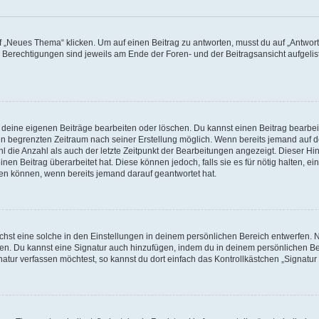
„Neues Thema“ klicken. Um auf einen Beitrag zu antworten, musst du auf „Antworte
e Berechtigungen sind jeweils am Ende der Foren- und der Beitragsansicht aufgeliste
r deine eigenen Beiträge bearbeiten oder löschen. Du kannst einen Beitrag bearbe
inen begrenzten Zeitraum nach seiner Erstellung möglich. Wenn bereits jemand auf de
 die Anzahl als auch der letzte Zeitpunkt der Bearbeitungen angezeigt. Dieser Hi
en Beitrag überarbeitet hat. Diese können jedoch, falls sie es für nötig halten, ei
hen können, wenn bereits jemand darauf geantwortet hat.
st eine solche in den Einstellungen in deinem persönlichen Bereich entwerfen. Na
eren. Du kannst eine Signatur auch hinzufügen, indem du in deinem persönlichen 
atur verfassen möchtest, so kannst du dort einfach das Kontrollkästchen „Signatu