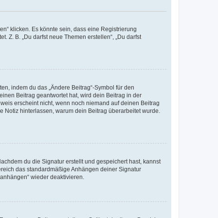
n“ klicken. Es könnte sein, dass eine Registrierung
t. Z. B. „Du darfst neue Themen erstellen“, „Du darfst
iten, indem du das „Ändere Beitrag“-Symbol für den
inen Beitrag geantwortet hat, wird dein Beitrag in der
nweis erscheint nicht, wenn noch niemand auf deinen Beitrag
ne Notiz hinterlassen, warum dein Beitrag überarbeitet wurde.
chdem du die Signatur erstellt und gespeichert hast, kannst
Bereich das standardmäßige Anhängen deiner Signatur
r anhängen“ wieder deaktivieren.