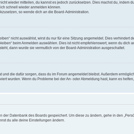
 nicht wieder mitteilen, du kannst es jedoch zurücksetzen. Dies machst du, indem 
 dich schnell wieder anmelden können.
ückzusetzen, so wende dich an die Board-Administration.
en“ nicht auswählst, wirst du nur für eine Sitzung angemeldet. Dies verhindert 
leiben“ beim Anmelden auswählen. Dies ist nicht empfehlenswert, wenn du dich an
 steht, dann wurde sie vermutlich von der Board-Administration ausgeschaltet.
 hat und die dafür sorgen, dass du im Forum angemeldet bleibst. Außerdem ermögli
tiviert wurden. Wenn du Probleme bei der An- oder Abmeldung hast, kann es helfen
n in der Datenbank des Boards gespeichert. Um diese zu ändern, gehe in den „Persö
nst du alle deine Einstellungen ändern.