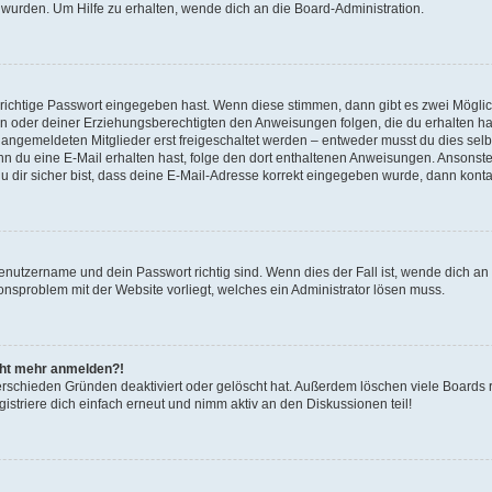
 wurden. Um Hilfe zu erhalten, wende dich an die Board-Administration.
 richtige Passwort eingegeben hast. Wenn diese stimmen, dann gibt es zwei Mögl
tern oder deiner Erziehungsberechtigten den Anweisungen folgen, die du erhalten ha
u angemeldeten Mitglieder erst freigeschaltet werden – entweder musst du dies selbs
. Wenn du eine E-Mail erhalten hast, folge den dort enthaltenen Anweisungen. Ansons
 dir sicher bist, dass deine E-Mail-Adresse korrekt eingegeben wurde, dann kontak
Benutzername und dein Passwort richtig sind. Wenn dies der Fall ist, wende dich a
ionsproblem mit der Website vorliegt, welches ein Administrator lösen muss.
icht mehr anmelden?!
erschieden Gründen deaktiviert oder gelöscht hat. Außerdem löschen viele Boards r
triere dich einfach erneut und nimm aktiv an den Diskussionen teil!