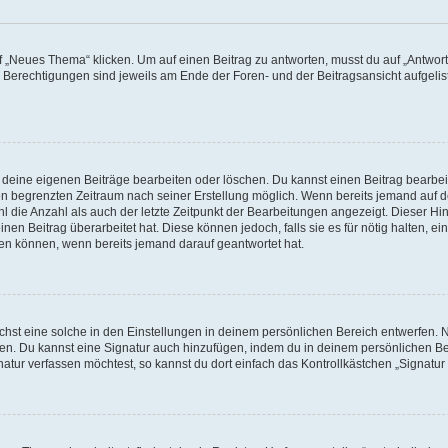
„Neues Thema“ klicken. Um auf einen Beitrag zu antworten, musst du auf „Antworte
e Berechtigungen sind jeweils am Ende der Foren- und der Beitragsansicht aufgeliste
r deine eigenen Beiträge bearbeiten oder löschen. Du kannst einen Beitrag bearbe
inen begrenzten Zeitraum nach seiner Erstellung möglich. Wenn bereits jemand auf de
 die Anzahl als auch der letzte Zeitpunkt der Bearbeitungen angezeigt. Dieser Hi
en Beitrag überarbeitet hat. Diese können jedoch, falls sie es für nötig halten, ei
hen können, wenn bereits jemand darauf geantwortet hat.
st eine solche in den Einstellungen in deinem persönlichen Bereich entwerfen. Na
eren. Du kannst eine Signatur auch hinzufügen, indem du in deinem persönlichen 
atur verfassen möchtest, so kannst du dort einfach das Kontrollkästchen „Signatu