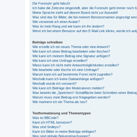
Die Forenuhr geht falsch!
Ich habe die Zeitzone eingestellt, aber die Forenuhr geht immer noch f
Meine Sprache steht auf diesem Board nicht zur Auswahl!
Was sind das für Bilder, die bei meinem Benutzernamen angezeigt we
Wie verwende ich einen Avatar?
Was ist mein Rang und wie kann ich ihn ändern?
Wenn ich bei einem Benutzer auf den E-Mail-Link klicke, werde ich au
Beiträge schreiben
Wie erstelle ich ein neues Thema oder eine Antwort?
Wie kann ich einen Beitrag bearbeiten oder löschen?
Wie kann ich meinem Beitrag eine Signatur anfügen?
Wie kann ich eine Umfrage erstellen?
Wieso kann ich nicht mehr Antwortmöglichkeiten erstellen?
Wie bearbeite oder lösche ich eine Umfrage?
Warum kann ich auf bestimmte Foren nicht zugreifen?
Weshalb kann ich keine Dateianhänge anfügen?
Weshalb wurde ich verwarnt?
Wie kann ich Beiträge den Moderatoren melden?
Was bewirkt die „Speichern“-Schaltfläche beim Schreiben eines Beitra
Warum muss mein Beitrag erst freigegeben werden?
Wie markiere ich ein Thema als neu?
Textformatierung und Thementypen
Was ist BBCode?
Kann ich HTML benutzen?
Was sind Smileys?
Kann ich Bilder in meine Beiträge einfügen?
Was sind globale Bekanntmachungen?