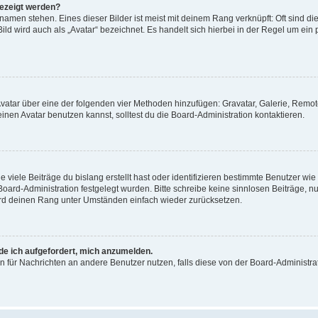
gezeigt werden?
amen stehen. Eines dieser Bilder ist meist mit deinem Rang verknüpft: Oft sind di
ld wird auch als „Avatar“ bezeichnet. Es handelt sich hierbei in der Regel um ein
 Avatar über eine der folgenden vier Methoden hinzufügen: Gravatar, Galerie, Rem
en Avatar benutzen kannst, solltest du die Board-Administration kontaktieren.
viele Beiträge du bislang erstellt hast oder identifizieren bestimmte Benutzer w
 Board-Administration festgelegt wurden. Bitte schreibe keine sinnlosen Beiträge
wird deinen Rang unter Umständen einfach wieder zurücksetzen.
rde ich aufgefordert, mich anzumelden.
ion für Nachrichten an andere Benutzer nutzen, falls diese von der Board-Administ