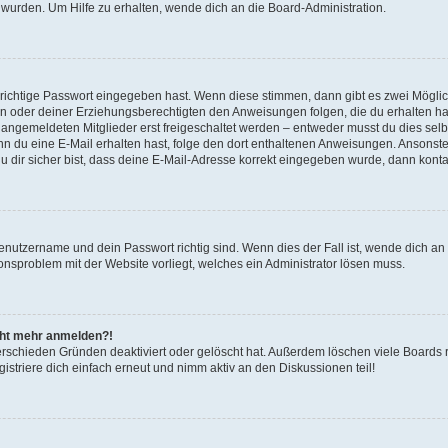
 wurden. Um Hilfe zu erhalten, wende dich an die Board-Administration.
 richtige Passwort eingegeben hast. Wenn diese stimmen, dann gibt es zwei Mögl
tern oder deiner Erziehungsberechtigten den Anweisungen folgen, die du erhalten ha
u angemeldeten Mitglieder erst freigeschaltet werden – entweder musst du dies selbs
. Wenn du eine E-Mail erhalten hast, folge den dort enthaltenen Anweisungen. Ansons
 dir sicher bist, dass deine E-Mail-Adresse korrekt eingegeben wurde, dann kontak
Benutzername und dein Passwort richtig sind. Wenn dies der Fall ist, wende dich a
ionsproblem mit der Website vorliegt, welches ein Administrator lösen muss.
icht mehr anmelden?!
erschieden Gründen deaktiviert oder gelöscht hat. Außerdem löschen viele Boards r
triere dich einfach erneut und nimm aktiv an den Diskussionen teil!