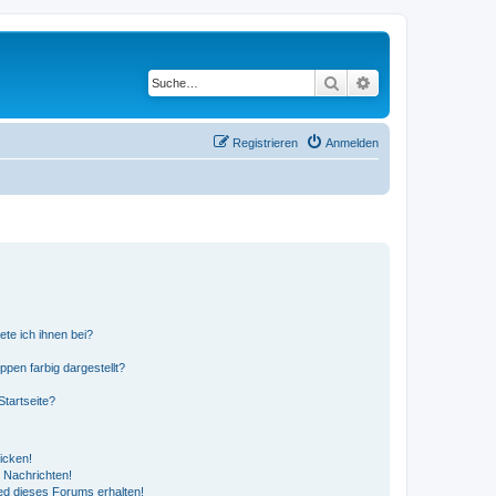
Suche
Erweiterte Suche
Registrieren
Anmelden
ete ich ihnen bei?
en farbig dargestellt?
tartseite?
icken!
 Nachrichten!
ed dieses Forums erhalten!