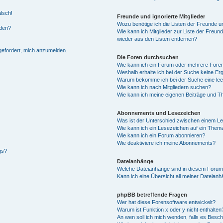
alsch!
Freunde und ignorierte Mitglieder
Wozu benötige ich die Listen der Freunde un
rden?
Wie kann ich Mitglieder zur Liste der Freund
wieder aus den Listen entfernen?
fgefordert, mich anzumelden.
Die Foren durchsuchen
Wie kann ich ein Forum oder mehrere For
Weshalb erhalte ich bei der Suche keine Er
Warum bekomme ich bei der Suche eine lee
Wie kann ich nach Mitgliedern suchen?
Wie kann ich meine eigenen Beiträge und T
Abonnements und Lesezeichen
Was ist der Unterschied zwischen einem L
Wie kann ich ein Lesezeichen auf ein Them
Wie kann ich ein Forum abonnieren?
Wie deaktiviere ich meine Abonnements?
gs?
Dateianhänge
Welche Dateianhänge sind in diesem Forum
Kann ich eine Übersicht all meiner Dateian
phpBB betreffende Fragen
Wer hat diese Forensoftware entwickelt?
Warum ist Funktion x oder y nicht enthalten
An wen soll ich mich wenden, falls es Besc