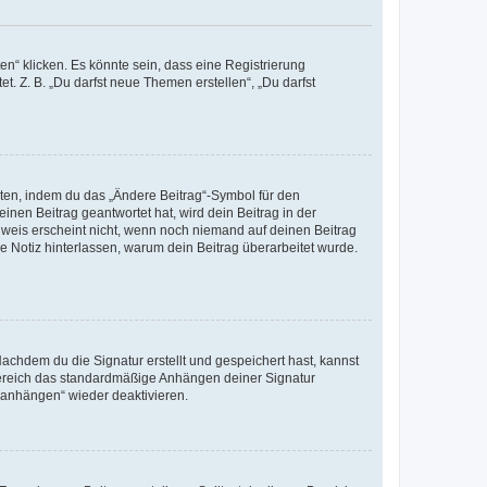
n“ klicken. Es könnte sein, dass eine Registrierung
t. Z. B. „Du darfst neue Themen erstellen“, „Du darfst
iten, indem du das „Ändere Beitrag“-Symbol für den
inen Beitrag geantwortet hat, wird dein Beitrag in der
nweis erscheint nicht, wenn noch niemand auf deinen Beitrag
ne Notiz hinterlassen, warum dein Beitrag überarbeitet wurde.
chdem du die Signatur erstellt und gespeichert hast, kannst
Bereich das standardmäßige Anhängen deiner Signatur
r anhängen“ wieder deaktivieren.