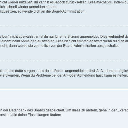
 nicht wieder mitteilen, du kannst es jedoch zurücksetzen. Dies machst du, indem 
 dich schnell wieder anmelden können.
ückzusetzen, so wende dich an die Board-Administration.
en“ nicht auswählst, wirst du nur für eine Sitzung angemeldet. Dies verhindert 
leiben“ beim Anmelden auswählen. Dies ist nicht empfehlenswert, wenn du dich an
 steht, dann wurde sie vermutlich von der Board-Administration ausgeschaltet.
 hat und die dafür sorgen, dass du im Forum angemeldet bleibst. Außerdem ermögli
tiviert wurden. Wenn du Probleme bei der An- oder Abmeldung hast, kann es helfen
n in der Datenbank des Boards gespeichert. Um diese zu ändern, gehe in den „Persö
nst du alle deine Einstellungen ändern.