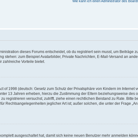
Wie kann ich einen Administrator des Board
istration dieses Forums entscheidet, ob du registriert sein musst, um Beiträge zu s
ung stehen: zum Beispiel Avatarbilder, Private Nachrichten, E-Mail-Versand an ander
 zahlreiche Vorteile bietet.
t of 1998 (deutsch: Gesetz zum Schutz der Privatsphäre von Kindern im Internet vo
unter 13 Jahren erheben, hierzu die Zustimmung der Eltern beziehungsweise des o
h zu registrieren versuchst, zutrifft, ziehe einen rechtlichen Beistand zu Rate. Bit
für Rechtsangelegenheiten jeglicher Art ist; außer solchen, die unter der Frage „
.
g komplett ausgeschaltet hat, damit sich keine neuen Benutzer mehr anmelden könn