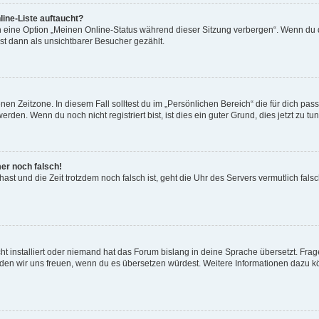
ine-Liste auftaucht?
n eine Option „Meinen Online-Status während dieser Sitzung verbergen“. Wenn du d
st dann als unsichtbarer Besucher gezählt.
en Zeitzone. In diesem Fall solltest du im „Persönlichen Bereich“ die für dich passe
den. Wenn du noch nicht registriert bist, ist dies ein guter Grund, dies jetzt zu tun
mer noch falsch!
t hast und die Zeit trotzdem noch falsch ist, geht die Uhr des Servers vermutlich fal
t installiert oder niemand hat das Forum bislang in deine Sprache übersetzt. Frag
, würden wir uns freuen, wenn du es übersetzen würdest. Weitere Informationen dazu