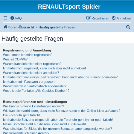
RENAULTsport Spider
FAQ
Registrieren
Anmelden
S
Foren-Übersicht
Häufig gestellte Fragen
u
Häufig gestellte Fragen
c
h
Registrierung und Anmeldung
Wozu muss ich mich registrieren?
e
Was ist COPPA?
Warum kann ich mich nicht registrieren?
Ich habe mich registriert, kann mich aber nicht anmelden!
Warum kann ich mich nicht anmelden?
Ich habe mich vor einiger Zeit registriert, kann mich aber nicht mehr anmelden?!
Ich habe mein Passwort vergessen!
Warum werde ich automatisch abgemeldet?
Wozu ist die Funktion „Alle Cookies löschen“?
Benutzerpräferenzen und -einstellungen
Wie kann ich meine Einstellungen ändern?
Wie kann ich verhindern, dass mein Benutzername in der Online-Liste auftaucht?
Die Forenuhr geht falsch!
Ich habe die Zeitzone eingestellt, aber die Forenuhr geht immer noch falsch!
Meine Sprache steht auf diesem Board nicht zur Auswahl!
Was sind das für Bilder, die bei meinem Benutzernamen angezeigt werden?
Wie verwende ich einen Avatar?