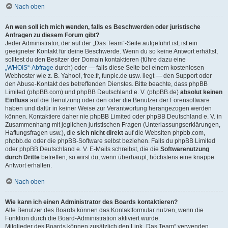
Nach oben
An wen soll ich mich wenden, falls es Beschwerden oder juristische
Anfragen zu diesem Forum gibt?
Jeder Administrator, der auf der „Das Team“-Seite aufgeführt ist, ist ein
geeigneter Kontakt für deine Beschwerde. Wenn du so keine Antwort erhältst,
solltest du den Besitzer der Domain kontaktieren (führe dazu eine
„WHOIS“-Abfrage
durch) oder — falls diese Seite bei einem kostenlosen
Webhoster wie z. B. Yahoo!, free.fr, funpic.de usw. liegt — den Support oder
den Abuse-Kontakt des betreffenden Dienstes. Bitte beachte, dass phpBB
Limited (phpBB.com) und phpBB Deutschland e. V. (phpBB.de)
absolut keinen
Einfluss
auf die Benutzung oder den oder die Benutzer der Forensoftware
haben und dafür in keiner Weise zur Verantwortung herangezogen werden
können. Kontaktiere daher nie phpBB Limited oder phpBB Deutschland e. V. in
Zusammenhang mit jeglichen juristischen Fragen (Unterlassungserklärungen,
Haftungsfragen usw.), die
sich nicht direkt
auf die Websiten phpbb.com,
phpbb.de oder die phpBB-Software selbst beziehen. Falls du phpBB Limited
oder phpBB Deutschland e. V. E-Mails schreibst, die die
Softwarenutzung
durch Dritte
betreffen, so wirst du, wenn überhaupt, höchstens eine knappe
Antwort erhalten.
Nach oben
Wie kann ich einen Administrator des Boards kontaktieren?
Alle Benutzer des Boards können das Kontaktformular nutzen, wenn die
Funktion durch die Board-Administration aktiviert wurde.
Mitglieder des Boards können zusätzlich den Link „Das Team“ verwenden.