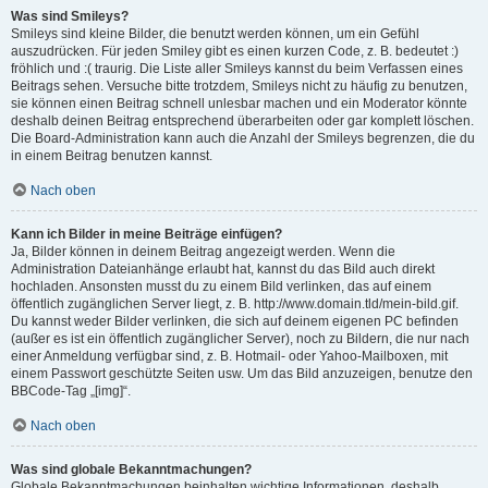
Was sind Smileys?
Smileys sind kleine Bilder, die benutzt werden können, um ein Gefühl
auszudrücken. Für jeden Smiley gibt es einen kurzen Code, z. B. bedeutet :)
fröhlich und :( traurig. Die Liste aller Smileys kannst du beim Verfassen eines
Beitrags sehen. Versuche bitte trotzdem, Smileys nicht zu häufig zu benutzen,
sie können einen Beitrag schnell unlesbar machen und ein Moderator könnte
deshalb deinen Beitrag entsprechend überarbeiten oder gar komplett löschen.
Die Board-Administration kann auch die Anzahl der Smileys begrenzen, die du
in einem Beitrag benutzen kannst.
Nach oben
Kann ich Bilder in meine Beiträge einfügen?
Ja, Bilder können in deinem Beitrag angezeigt werden. Wenn die
Administration Dateianhänge erlaubt hat, kannst du das Bild auch direkt
hochladen. Ansonsten musst du zu einem Bild verlinken, das auf einem
öffentlich zugänglichen Server liegt, z. B. http://www.domain.tld/mein-bild.gif.
Du kannst weder Bilder verlinken, die sich auf deinem eigenen PC befinden
(außer es ist ein öffentlich zugänglicher Server), noch zu Bildern, die nur nach
einer Anmeldung verfügbar sind, z. B. Hotmail- oder Yahoo-Mailboxen, mit
einem Passwort geschützte Seiten usw. Um das Bild anzuzeigen, benutze den
BBCode-Tag „[img]“.
Nach oben
Was sind globale Bekanntmachungen?
Globale Bekanntmachungen beinhalten wichtige Informationen, deshalb