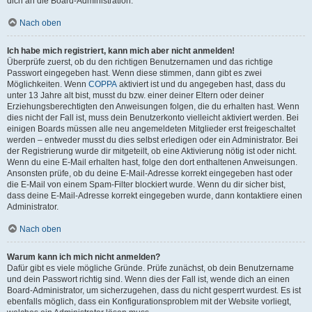
dich an die Board-Administration.
Nach oben
Ich habe mich registriert, kann mich aber nicht anmelden!
Überprüfe zuerst, ob du den richtigen Benutzernamen und das richtige
Passwort eingegeben hast. Wenn diese stimmen, dann gibt es zwei
Möglichkeiten. Wenn
COPPA
aktiviert ist und du angegeben hast, dass du
unter 13 Jahre alt bist, musst du bzw. einer deiner Eltern oder deiner
Erziehungsberechtigten den Anweisungen folgen, die du erhalten hast. Wenn
dies nicht der Fall ist, muss dein Benutzerkonto vielleicht aktiviert werden. Bei
einigen Boards müssen alle neu angemeldeten Mitglieder erst freigeschaltet
werden – entweder musst du dies selbst erledigen oder ein Administrator. Bei
der Registrierung wurde dir mitgeteilt, ob eine Aktivierung nötig ist oder nicht.
Wenn du eine E-Mail erhalten hast, folge den dort enthaltenen Anweisungen.
Ansonsten prüfe, ob du deine E-Mail-Adresse korrekt eingegeben hast oder
die E-Mail von einem Spam-Filter blockiert wurde. Wenn du dir sicher bist,
dass deine E-Mail-Adresse korrekt eingegeben wurde, dann kontaktiere einen
Administrator.
Nach oben
Warum kann ich mich nicht anmelden?
Dafür gibt es viele mögliche Gründe. Prüfe zunächst, ob dein Benutzername
und dein Passwort richtig sind. Wenn dies der Fall ist, wende dich an einen
Board-Administrator, um sicherzugehen, dass du nicht gesperrt wurdest. Es ist
ebenfalls möglich, dass ein Konfigurationsproblem mit der Website vorliegt,