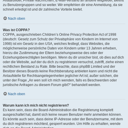
Avatarbilder, Private Nachrichten, E-Mail-Versand an andere Mitglieder, Beitritt
zu Benutzergruppen und so weiter. Wir empfehlen dir eine Anmeldung, da sie
schnell erledigt ist und dir zahlreiche Vorteile bietet.
Nach oben
Was ist COPPA?
COPPA, ausgeschrieben Children’s Online Privacy Protection Act of 1998
(deutsch: Gesetz zum Schutz der Privatsphäre von Kindern im Internet von
1998) ist ein Gesetz in den USA, welches festlegt, dass Websites, die
möglicherweise persönliche Daten von Kindern unter 13 Jahren erheben,
hierzu die Zustimmung der Eltern beziehungsweise des oder der
Erziehungsberechtigten benötigen. Wenn du dir unsicher bist, ob dies auf dich
oder die Website, auf der du dich zu registrieren versuchst, zutrifft, ziehe einen
rechtlichen Beistand zu Rate. Bitte beachte, dass phpBB Limited und der
Besitzer dieses Boards keine Rechtsberatung anbieten kann und nicht die
Anlaufstelle für Rechtsangelegenheiten jeglicher Art ist; außer solchen, die
unter der Frage „An wen soll ich mich wenden, falls es Beschwerden oder
juristische Anfragen zu diesem Forum gibt?“ behandelt werden.
Nach oben
Warum kann ich mich nicht registrieren?
Es kann sein, dass die Board-Administration die Registrierung komplett
ausgeschaltet hat, damit sich keine neuen Benutzer mehr anmelden können.
Es könnte auch sein, dass deine IP-Adresse oder der Benutzername, mit dem
du dich registrieren möchtest, gesperrt wurden. Um Hilfe zu erhalten, wende