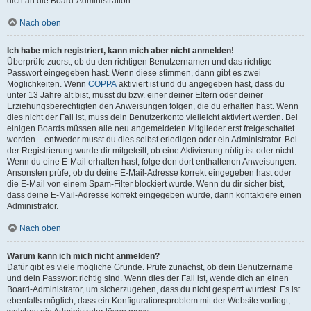
dich an die Board-Administration.
Nach oben
Ich habe mich registriert, kann mich aber nicht anmelden!
Überprüfe zuerst, ob du den richtigen Benutzernamen und das richtige
Passwort eingegeben hast. Wenn diese stimmen, dann gibt es zwei
Möglichkeiten. Wenn
COPPA
aktiviert ist und du angegeben hast, dass du
unter 13 Jahre alt bist, musst du bzw. einer deiner Eltern oder deiner
Erziehungsberechtigten den Anweisungen folgen, die du erhalten hast. Wenn
dies nicht der Fall ist, muss dein Benutzerkonto vielleicht aktiviert werden. Bei
einigen Boards müssen alle neu angemeldeten Mitglieder erst freigeschaltet
werden – entweder musst du dies selbst erledigen oder ein Administrator. Bei
der Registrierung wurde dir mitgeteilt, ob eine Aktivierung nötig ist oder nicht.
Wenn du eine E-Mail erhalten hast, folge den dort enthaltenen Anweisungen.
Ansonsten prüfe, ob du deine E-Mail-Adresse korrekt eingegeben hast oder
die E-Mail von einem Spam-Filter blockiert wurde. Wenn du dir sicher bist,
dass deine E-Mail-Adresse korrekt eingegeben wurde, dann kontaktiere einen
Administrator.
Nach oben
Warum kann ich mich nicht anmelden?
Dafür gibt es viele mögliche Gründe. Prüfe zunächst, ob dein Benutzername
und dein Passwort richtig sind. Wenn dies der Fall ist, wende dich an einen
Board-Administrator, um sicherzugehen, dass du nicht gesperrt wurdest. Es ist
ebenfalls möglich, dass ein Konfigurationsproblem mit der Website vorliegt,