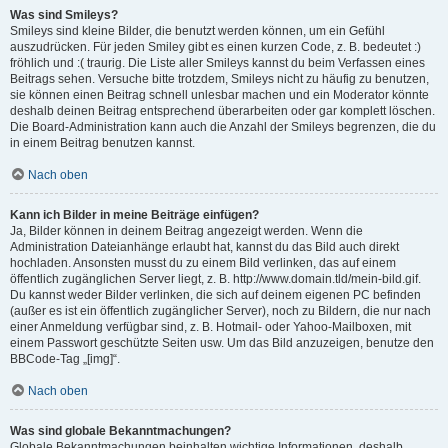
Was sind Smileys?
Smileys sind kleine Bilder, die benutzt werden können, um ein Gefühl
auszudrücken. Für jeden Smiley gibt es einen kurzen Code, z. B. bedeutet :)
fröhlich und :( traurig. Die Liste aller Smileys kannst du beim Verfassen eines
Beitrags sehen. Versuche bitte trotzdem, Smileys nicht zu häufig zu benutzen,
sie können einen Beitrag schnell unlesbar machen und ein Moderator könnte
deshalb deinen Beitrag entsprechend überarbeiten oder gar komplett löschen.
Die Board-Administration kann auch die Anzahl der Smileys begrenzen, die du
in einem Beitrag benutzen kannst.
Nach oben
Kann ich Bilder in meine Beiträge einfügen?
Ja, Bilder können in deinem Beitrag angezeigt werden. Wenn die
Administration Dateianhänge erlaubt hat, kannst du das Bild auch direkt
hochladen. Ansonsten musst du zu einem Bild verlinken, das auf einem
öffentlich zugänglichen Server liegt, z. B. http://www.domain.tld/mein-bild.gif.
Du kannst weder Bilder verlinken, die sich auf deinem eigenen PC befinden
(außer es ist ein öffentlich zugänglicher Server), noch zu Bildern, die nur nach
einer Anmeldung verfügbar sind, z. B. Hotmail- oder Yahoo-Mailboxen, mit
einem Passwort geschützte Seiten usw. Um das Bild anzuzeigen, benutze den
BBCode-Tag „[img]“.
Nach oben
Was sind globale Bekanntmachungen?
Globale Bekanntmachungen beinhalten wichtige Informationen, deshalb