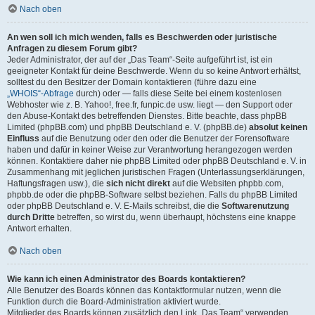
Nach oben
An wen soll ich mich wenden, falls es Beschwerden oder juristische
Anfragen zu diesem Forum gibt?
Jeder Administrator, der auf der „Das Team“-Seite aufgeführt ist, ist ein
geeigneter Kontakt für deine Beschwerde. Wenn du so keine Antwort erhältst,
solltest du den Besitzer der Domain kontaktieren (führe dazu eine
„WHOIS“-Abfrage
durch) oder — falls diese Seite bei einem kostenlosen
Webhoster wie z. B. Yahoo!, free.fr, funpic.de usw. liegt — den Support oder
den Abuse-Kontakt des betreffenden Dienstes. Bitte beachte, dass phpBB
Limited (phpBB.com) und phpBB Deutschland e. V. (phpBB.de)
absolut keinen
Einfluss
auf die Benutzung oder den oder die Benutzer der Forensoftware
haben und dafür in keiner Weise zur Verantwortung herangezogen werden
können. Kontaktiere daher nie phpBB Limited oder phpBB Deutschland e. V. in
Zusammenhang mit jeglichen juristischen Fragen (Unterlassungserklärungen,
Haftungsfragen usw.), die
sich nicht direkt
auf die Websiten phpbb.com,
phpbb.de oder die phpBB-Software selbst beziehen. Falls du phpBB Limited
oder phpBB Deutschland e. V. E-Mails schreibst, die die
Softwarenutzung
durch Dritte
betreffen, so wirst du, wenn überhaupt, höchstens eine knappe
Antwort erhalten.
Nach oben
Wie kann ich einen Administrator des Boards kontaktieren?
Alle Benutzer des Boards können das Kontaktformular nutzen, wenn die
Funktion durch die Board-Administration aktiviert wurde.
Mitglieder des Boards können zusätzlich den Link „Das Team“ verwenden.