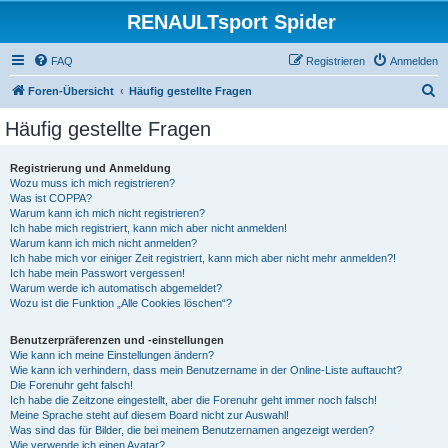
RENAULTsport Spider
FAQ
Registrieren
Anmelden
S
Foren-Übersicht
Häufig gestellte Fragen
u
Häufig gestellte Fragen
c
h
Registrierung und Anmeldung
Wozu muss ich mich registrieren?
e
Was ist COPPA?
Warum kann ich mich nicht registrieren?
Ich habe mich registriert, kann mich aber nicht anmelden!
Warum kann ich mich nicht anmelden?
Ich habe mich vor einiger Zeit registriert, kann mich aber nicht mehr anmelden?!
Ich habe mein Passwort vergessen!
Warum werde ich automatisch abgemeldet?
Wozu ist die Funktion „Alle Cookies löschen“?
Benutzerpräferenzen und -einstellungen
Wie kann ich meine Einstellungen ändern?
Wie kann ich verhindern, dass mein Benutzername in der Online-Liste auftaucht?
Die Forenuhr geht falsch!
Ich habe die Zeitzone eingestellt, aber die Forenuhr geht immer noch falsch!
Meine Sprache steht auf diesem Board nicht zur Auswahl!
Was sind das für Bilder, die bei meinem Benutzernamen angezeigt werden?
Wie verwende ich einen Avatar?