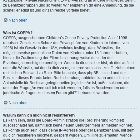
Avatarbilder, Private Nachrichten, E-Mail-Versand an andere Mitglieder, Beitritt
zu Benutzergruppen und so weiter. Wir empfehlen dir eine Anmeldung, da sie
schnell erledigt ist und dir zahlreiche Vorteile bietet.
Nach oben
Was ist COPPA?
COPPA, ausgeschrieben Children’s Online Privacy Protection Act of 1998
(deutsch: Gesetz zum Schutz der Privatsphäre von Kindern im Internet von
1998) ist ein Gesetz in den USA, welches festlegt, dass Websites, die
möglicherweise persönliche Daten von Kindern unter 13 Jahren erheben,
hierzu die Zustimmung der Eltern beziehungsweise des oder der
Erziehungsberechtigten benötigen. Wenn du dir unsicher bist, ob dies auf dich
oder die Website, auf der du dich zu registrieren versuchst, zutrifft, ziehe einen
rechtlichen Beistand zu Rate. Bitte beachte, dass phpBB Limited und der
Besitzer dieses Boards keine Rechtsberatung anbieten kann und nicht die
Anlaufstelle für Rechtsangelegenheiten jeglicher Art ist; außer solchen, die
unter der Frage „An wen soll ich mich wenden, falls es Beschwerden oder
juristische Anfragen zu diesem Forum gibt?“ behandelt werden.
Nach oben
Warum kann ich mich nicht registrieren?
Es kann sein, dass die Board-Administration die Registrierung komplett
ausgeschaltet hat, damit sich keine neuen Benutzer mehr anmelden können.
Es könnte auch sein, dass deine IP-Adresse oder der Benutzername, mit dem
du dich registrieren möchtest, gesperrt wurden. Um Hilfe zu erhalten, wende