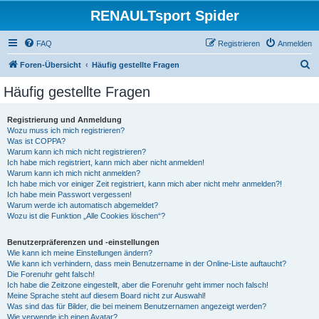
RENAULTsport Spider
FAQ
Registrieren
Anmelden
S
Foren-Übersicht
Häufig gestellte Fragen
u
Häufig gestellte Fragen
c
h
Registrierung und Anmeldung
Wozu muss ich mich registrieren?
e
Was ist COPPA?
Warum kann ich mich nicht registrieren?
Ich habe mich registriert, kann mich aber nicht anmelden!
Warum kann ich mich nicht anmelden?
Ich habe mich vor einiger Zeit registriert, kann mich aber nicht mehr anmelden?!
Ich habe mein Passwort vergessen!
Warum werde ich automatisch abgemeldet?
Wozu ist die Funktion „Alle Cookies löschen“?
Benutzerpräferenzen und -einstellungen
Wie kann ich meine Einstellungen ändern?
Wie kann ich verhindern, dass mein Benutzername in der Online-Liste auftaucht?
Die Forenuhr geht falsch!
Ich habe die Zeitzone eingestellt, aber die Forenuhr geht immer noch falsch!
Meine Sprache steht auf diesem Board nicht zur Auswahl!
Was sind das für Bilder, die bei meinem Benutzernamen angezeigt werden?
Wie verwende ich einen Avatar?