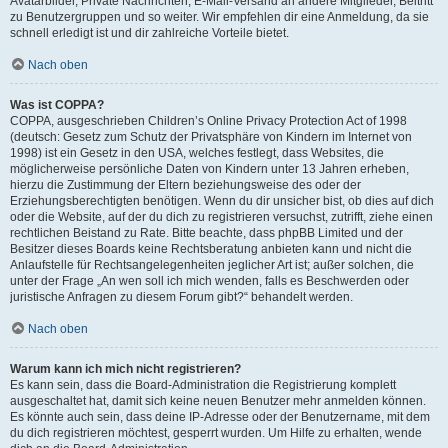
Avatarbilder, Private Nachrichten, E-Mail-Versand an andere Mitglieder, Beitritt
zu Benutzergruppen und so weiter. Wir empfehlen dir eine Anmeldung, da sie
schnell erledigt ist und dir zahlreiche Vorteile bietet.
Nach oben
Was ist COPPA?
COPPA, ausgeschrieben Children’s Online Privacy Protection Act of 1998
(deutsch: Gesetz zum Schutz der Privatsphäre von Kindern im Internet von
1998) ist ein Gesetz in den USA, welches festlegt, dass Websites, die
möglicherweise persönliche Daten von Kindern unter 13 Jahren erheben,
hierzu die Zustimmung der Eltern beziehungsweise des oder der
Erziehungsberechtigten benötigen. Wenn du dir unsicher bist, ob dies auf dich
oder die Website, auf der du dich zu registrieren versuchst, zutrifft, ziehe einen
rechtlichen Beistand zu Rate. Bitte beachte, dass phpBB Limited und der
Besitzer dieses Boards keine Rechtsberatung anbieten kann und nicht die
Anlaufstelle für Rechtsangelegenheiten jeglicher Art ist; außer solchen, die
unter der Frage „An wen soll ich mich wenden, falls es Beschwerden oder
juristische Anfragen zu diesem Forum gibt?“ behandelt werden.
Nach oben
Warum kann ich mich nicht registrieren?
Es kann sein, dass die Board-Administration die Registrierung komplett
ausgeschaltet hat, damit sich keine neuen Benutzer mehr anmelden können.
Es könnte auch sein, dass deine IP-Adresse oder der Benutzername, mit dem
du dich registrieren möchtest, gesperrt wurden. Um Hilfe zu erhalten, wende