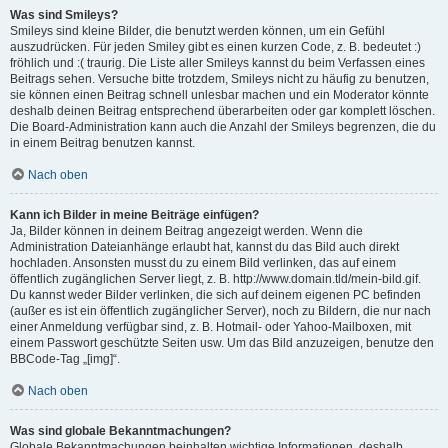
Was sind Smileys?
Smileys sind kleine Bilder, die benutzt werden können, um ein Gefühl
auszudrücken. Für jeden Smiley gibt es einen kurzen Code, z. B. bedeutet :)
fröhlich und :( traurig. Die Liste aller Smileys kannst du beim Verfassen eines
Beitrags sehen. Versuche bitte trotzdem, Smileys nicht zu häufig zu benutzen,
sie können einen Beitrag schnell unlesbar machen und ein Moderator könnte
deshalb deinen Beitrag entsprechend überarbeiten oder gar komplett löschen.
Die Board-Administration kann auch die Anzahl der Smileys begrenzen, die du
in einem Beitrag benutzen kannst.
Nach oben
Kann ich Bilder in meine Beiträge einfügen?
Ja, Bilder können in deinem Beitrag angezeigt werden. Wenn die
Administration Dateianhänge erlaubt hat, kannst du das Bild auch direkt
hochladen. Ansonsten musst du zu einem Bild verlinken, das auf einem
öffentlich zugänglichen Server liegt, z. B. http://www.domain.tld/mein-bild.gif.
Du kannst weder Bilder verlinken, die sich auf deinem eigenen PC befinden
(außer es ist ein öffentlich zugänglicher Server), noch zu Bildern, die nur nach
einer Anmeldung verfügbar sind, z. B. Hotmail- oder Yahoo-Mailboxen, mit
einem Passwort geschützte Seiten usw. Um das Bild anzuzeigen, benutze den
BBCode-Tag „[img]“.
Nach oben
Was sind globale Bekanntmachungen?
Globale Bekanntmachungen beinhalten wichtige Informationen, deshalb