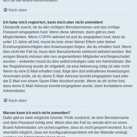
dich an die Board-Administration.
Nach oben
Ich habe mich registriert, kann mich aber nicht anmelden!
Überprüfe zuerst, ob du den richtigen Benutzernamen und das richtige
Passwort eingegeben hast. Wenn diese stimmen, dann gibt es zwei
Möglichkeiten. Wenn
COPPA
aktiviert ist und du angegeben hast, dass du
unter 13 Jahre alt bist, musst du bzw. einer deiner Eltern oder deiner
Erziehungsberechtigten den Anweisungen folgen, die du erhalten hast. Wenn
dies nicht der Fall ist, muss dein Benutzerkonto vielleicht aktiviert werden. Bei
einigen Boards müssen alle neu angemeldeten Mitglieder erst freigeschaltet
werden – entweder musst du dies selbst erledigen oder ein Administrator. Bei
der Registrierung wurde dir mitgeteilt, ob eine Aktivierung nötig ist oder nicht.
Wenn du eine E-Mail erhalten hast, folge den dort enthaltenen Anweisungen.
Ansonsten prüfe, ob du deine E-Mail-Adresse korrekt eingegeben hast oder
die E-Mail von einem Spam-Filter blockiert wurde. Wenn du dir sicher bist,
dass deine E-Mail-Adresse korrekt eingegeben wurde, dann kontaktiere einen
Administrator.
Nach oben
Warum kann ich mich nicht anmelden?
Dafür gibt es viele mögliche Gründe. Prüfe zunächst, ob dein Benutzername
und dein Passwort richtig sind. Wenn dies der Fall ist, wende dich an einen
Board-Administrator, um sicherzugehen, dass du nicht gesperrt wurdest. Es ist
ebenfalls möglich, dass ein Konfigurationsproblem mit der Website vorliegt,