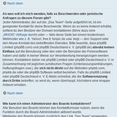
Nach oben
An wen soll ich mich wenden, falls es Beschwerden oder juristische
Anfragen zu diesem Forum gibt?
Jeder Administrator, der auf der „Das Team“-Seite aufgeführt ist, ist ein
geeigneter Kontakt für deine Beschwerde. Wenn du so keine Antwort erhältst,
solltest du den Besitzer der Domain kontaktieren (führe dazu eine
„WHOIS“-Abfrage
durch) oder — falls diese Seite bei einem kostenlosen
Webhoster wie z. B. Yahoo!, free.fr, funpic.de usw. liegt — den Support oder
den Abuse-Kontakt des betreffenden Dienstes. Bitte beachte, dass phpBB
Limited (phpBB.com) und phpBB Deutschland e. V. (phpBB.de)
absolut keinen
Einfluss
auf die Benutzung oder den oder die Benutzer der Forensoftware
haben und dafür in keiner Weise zur Verantwortung herangezogen werden
können. Kontaktiere daher nie phpBB Limited oder phpBB Deutschland e. V. in
Zusammenhang mit jeglichen juristischen Fragen (Unterlassungserklärungen,
Haftungsfragen usw.), die
sich nicht direkt
auf die Websiten phpbb.com,
phpbb.de oder die phpBB-Software selbst beziehen. Falls du phpBB Limited
oder phpBB Deutschland e. V. E-Mails schreibst, die die
Softwarenutzung
durch Dritte
betreffen, so wirst du, wenn überhaupt, höchstens eine knappe
Antwort erhalten.
Nach oben
Wie kann ich einen Administrator des Boards kontaktieren?
Alle Benutzer des Boards können das Kontaktformular nutzen, wenn die
Funktion durch die Board-Administration aktiviert wurde.
Mitglieder des Boards können zusätzlich den Link „Das Team“ verwenden.