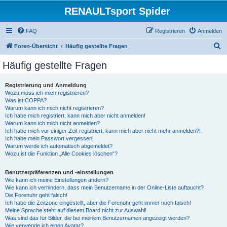
RENAULTsport Spider
FAQ
Registrieren
Anmelden
S
Foren-Übersicht
Häufig gestellte Fragen
u
Häufig gestellte Fragen
c
h
Registrierung und Anmeldung
Wozu muss ich mich registrieren?
e
Was ist COPPA?
Warum kann ich mich nicht registrieren?
Ich habe mich registriert, kann mich aber nicht anmelden!
Warum kann ich mich nicht anmelden?
Ich habe mich vor einiger Zeit registriert, kann mich aber nicht mehr anmelden?!
Ich habe mein Passwort vergessen!
Warum werde ich automatisch abgemeldet?
Wozu ist die Funktion „Alle Cookies löschen“?
Benutzerpräferenzen und -einstellungen
Wie kann ich meine Einstellungen ändern?
Wie kann ich verhindern, dass mein Benutzername in der Online-Liste auftaucht?
Die Forenuhr geht falsch!
Ich habe die Zeitzone eingestellt, aber die Forenuhr geht immer noch falsch!
Meine Sprache steht auf diesem Board nicht zur Auswahl!
Was sind das für Bilder, die bei meinem Benutzernamen angezeigt werden?
Wie verwende ich einen Avatar?