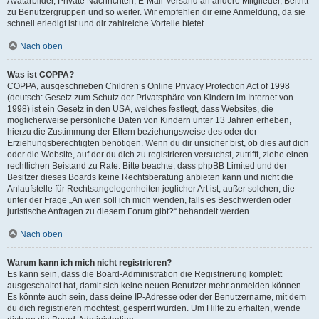
Avatarbilder, Private Nachrichten, E-Mail-Versand an andere Mitglieder, Beitritt
zu Benutzergruppen und so weiter. Wir empfehlen dir eine Anmeldung, da sie
schnell erledigt ist und dir zahlreiche Vorteile bietet.
Nach oben
Was ist COPPA?
COPPA, ausgeschrieben Children’s Online Privacy Protection Act of 1998
(deutsch: Gesetz zum Schutz der Privatsphäre von Kindern im Internet von
1998) ist ein Gesetz in den USA, welches festlegt, dass Websites, die
möglicherweise persönliche Daten von Kindern unter 13 Jahren erheben,
hierzu die Zustimmung der Eltern beziehungsweise des oder der
Erziehungsberechtigten benötigen. Wenn du dir unsicher bist, ob dies auf dich
oder die Website, auf der du dich zu registrieren versuchst, zutrifft, ziehe einen
rechtlichen Beistand zu Rate. Bitte beachte, dass phpBB Limited und der
Besitzer dieses Boards keine Rechtsberatung anbieten kann und nicht die
Anlaufstelle für Rechtsangelegenheiten jeglicher Art ist; außer solchen, die
unter der Frage „An wen soll ich mich wenden, falls es Beschwerden oder
juristische Anfragen zu diesem Forum gibt?“ behandelt werden.
Nach oben
Warum kann ich mich nicht registrieren?
Es kann sein, dass die Board-Administration die Registrierung komplett
ausgeschaltet hat, damit sich keine neuen Benutzer mehr anmelden können.
Es könnte auch sein, dass deine IP-Adresse oder der Benutzername, mit dem
du dich registrieren möchtest, gesperrt wurden. Um Hilfe zu erhalten, wende