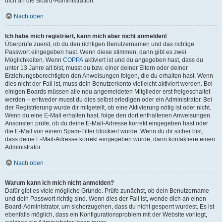
dich an die Board-Administration.
Nach oben
Ich habe mich registriert, kann mich aber nicht anmelden!
Überprüfe zuerst, ob du den richtigen Benutzernamen und das richtige
Passwort eingegeben hast. Wenn diese stimmen, dann gibt es zwei
Möglichkeiten. Wenn
COPPA
aktiviert ist und du angegeben hast, dass du
unter 13 Jahre alt bist, musst du bzw. einer deiner Eltern oder deiner
Erziehungsberechtigten den Anweisungen folgen, die du erhalten hast. Wenn
dies nicht der Fall ist, muss dein Benutzerkonto vielleicht aktiviert werden. Bei
einigen Boards müssen alle neu angemeldeten Mitglieder erst freigeschaltet
werden – entweder musst du dies selbst erledigen oder ein Administrator. Bei
der Registrierung wurde dir mitgeteilt, ob eine Aktivierung nötig ist oder nicht.
Wenn du eine E-Mail erhalten hast, folge den dort enthaltenen Anweisungen.
Ansonsten prüfe, ob du deine E-Mail-Adresse korrekt eingegeben hast oder
die E-Mail von einem Spam-Filter blockiert wurde. Wenn du dir sicher bist,
dass deine E-Mail-Adresse korrekt eingegeben wurde, dann kontaktiere einen
Administrator.
Nach oben
Warum kann ich mich nicht anmelden?
Dafür gibt es viele mögliche Gründe. Prüfe zunächst, ob dein Benutzername
und dein Passwort richtig sind. Wenn dies der Fall ist, wende dich an einen
Board-Administrator, um sicherzugehen, dass du nicht gesperrt wurdest. Es ist
ebenfalls möglich, dass ein Konfigurationsproblem mit der Website vorliegt,