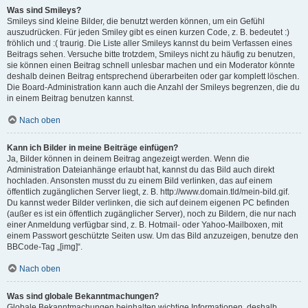
Was sind Smileys?
Smileys sind kleine Bilder, die benutzt werden können, um ein Gefühl
auszudrücken. Für jeden Smiley gibt es einen kurzen Code, z. B. bedeutet :)
fröhlich und :( traurig. Die Liste aller Smileys kannst du beim Verfassen eines
Beitrags sehen. Versuche bitte trotzdem, Smileys nicht zu häufig zu benutzen,
sie können einen Beitrag schnell unlesbar machen und ein Moderator könnte
deshalb deinen Beitrag entsprechend überarbeiten oder gar komplett löschen.
Die Board-Administration kann auch die Anzahl der Smileys begrenzen, die du
in einem Beitrag benutzen kannst.
Nach oben
Kann ich Bilder in meine Beiträge einfügen?
Ja, Bilder können in deinem Beitrag angezeigt werden. Wenn die
Administration Dateianhänge erlaubt hat, kannst du das Bild auch direkt
hochladen. Ansonsten musst du zu einem Bild verlinken, das auf einem
öffentlich zugänglichen Server liegt, z. B. http://www.domain.tld/mein-bild.gif.
Du kannst weder Bilder verlinken, die sich auf deinem eigenen PC befinden
(außer es ist ein öffentlich zugänglicher Server), noch zu Bildern, die nur nach
einer Anmeldung verfügbar sind, z. B. Hotmail- oder Yahoo-Mailboxen, mit
einem Passwort geschützte Seiten usw. Um das Bild anzuzeigen, benutze den
BBCode-Tag „[img]“.
Nach oben
Was sind globale Bekanntmachungen?
Globale Bekanntmachungen beinhalten wichtige Informationen, deshalb