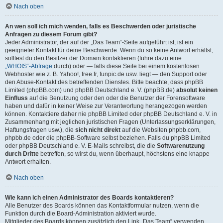
Nach oben
An wen soll ich mich wenden, falls es Beschwerden oder juristische
Anfragen zu diesem Forum gibt?
Jeder Administrator, der auf der „Das Team“-Seite aufgeführt ist, ist ein
geeigneter Kontakt für deine Beschwerde. Wenn du so keine Antwort erhältst,
solltest du den Besitzer der Domain kontaktieren (führe dazu eine
„WHOIS“-Abfrage
durch) oder — falls diese Seite bei einem kostenlosen
Webhoster wie z. B. Yahoo!, free.fr, funpic.de usw. liegt — den Support oder
den Abuse-Kontakt des betreffenden Dienstes. Bitte beachte, dass phpBB
Limited (phpBB.com) und phpBB Deutschland e. V. (phpBB.de)
absolut keinen
Einfluss
auf die Benutzung oder den oder die Benutzer der Forensoftware
haben und dafür in keiner Weise zur Verantwortung herangezogen werden
können. Kontaktiere daher nie phpBB Limited oder phpBB Deutschland e. V. in
Zusammenhang mit jeglichen juristischen Fragen (Unterlassungserklärungen,
Haftungsfragen usw.), die
sich nicht direkt
auf die Websiten phpbb.com,
phpbb.de oder die phpBB-Software selbst beziehen. Falls du phpBB Limited
oder phpBB Deutschland e. V. E-Mails schreibst, die die
Softwarenutzung
durch Dritte
betreffen, so wirst du, wenn überhaupt, höchstens eine knappe
Antwort erhalten.
Nach oben
Wie kann ich einen Administrator des Boards kontaktieren?
Alle Benutzer des Boards können das Kontaktformular nutzen, wenn die
Funktion durch die Board-Administration aktiviert wurde.
Mitglieder des Boards können zusätzlich den Link „Das Team“ verwenden.