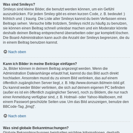
Was sind Smileys?
Smileys sind kleine Bilder, die benutzt werden können, um ein Gefühl
auszudrücken. Für jeden Smiley gibt es einen kurzen Code, z. B. bedeutet :)
fröhlich und :( traurig. Die Liste aller Smileys kannst du beim Verfassen eines
Beitrags sehen. Versuche bitte trotzdem, Smileys nicht zu häufig zu benutzen,
sie können einen Beitrag schnell unlesbar machen und ein Moderator könnte
deshalb deinen Beitrag entsprechend überarbeiten oder gar komplett löschen.
Die Board-Administration kann auch die Anzahl der Smileys begrenzen, die du
in einem Beitrag benutzen kannst.
Nach oben
Kann ich Bilder in meine Beiträge einfügen?
Ja, Bilder können in deinem Beitrag angezeigt werden. Wenn die
Administration Dateianhänge erlaubt hat, kannst du das Bild auch direkt
hochladen. Ansonsten musst du zu einem Bild verlinken, das auf einem
öffentlich zugänglichen Server liegt, z. B. http://www.domain.tld/mein-bild.gif.
Du kannst weder Bilder verlinken, die sich auf deinem eigenen PC befinden
(außer es ist ein öffentlich zugänglicher Server), noch zu Bildern, die nur nach
einer Anmeldung verfügbar sind, z. B. Hotmail- oder Yahoo-Mailboxen, mit
einem Passwort geschützte Seiten usw. Um das Bild anzuzeigen, benutze den
BBCode-Tag „[img]“.
Nach oben
Was sind globale Bekanntmachungen?
Globale Bekanntmachungen beinhalten wichtige Informationen, deshalb