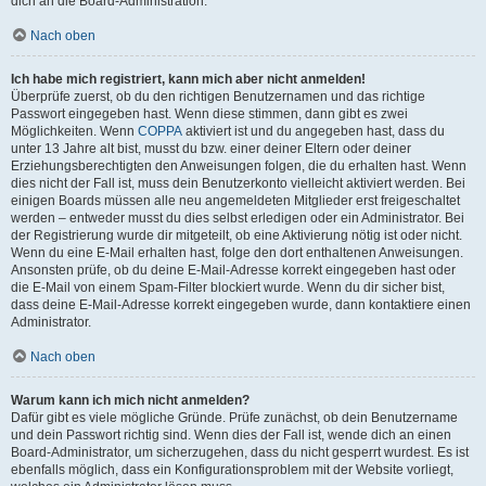
dich an die Board-Administration.
Nach oben
Ich habe mich registriert, kann mich aber nicht anmelden!
Überprüfe zuerst, ob du den richtigen Benutzernamen und das richtige
Passwort eingegeben hast. Wenn diese stimmen, dann gibt es zwei
Möglichkeiten. Wenn
COPPA
aktiviert ist und du angegeben hast, dass du
unter 13 Jahre alt bist, musst du bzw. einer deiner Eltern oder deiner
Erziehungsberechtigten den Anweisungen folgen, die du erhalten hast. Wenn
dies nicht der Fall ist, muss dein Benutzerkonto vielleicht aktiviert werden. Bei
einigen Boards müssen alle neu angemeldeten Mitglieder erst freigeschaltet
werden – entweder musst du dies selbst erledigen oder ein Administrator. Bei
der Registrierung wurde dir mitgeteilt, ob eine Aktivierung nötig ist oder nicht.
Wenn du eine E-Mail erhalten hast, folge den dort enthaltenen Anweisungen.
Ansonsten prüfe, ob du deine E-Mail-Adresse korrekt eingegeben hast oder
die E-Mail von einem Spam-Filter blockiert wurde. Wenn du dir sicher bist,
dass deine E-Mail-Adresse korrekt eingegeben wurde, dann kontaktiere einen
Administrator.
Nach oben
Warum kann ich mich nicht anmelden?
Dafür gibt es viele mögliche Gründe. Prüfe zunächst, ob dein Benutzername
und dein Passwort richtig sind. Wenn dies der Fall ist, wende dich an einen
Board-Administrator, um sicherzugehen, dass du nicht gesperrt wurdest. Es ist
ebenfalls möglich, dass ein Konfigurationsproblem mit der Website vorliegt,