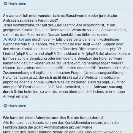
Nach oben
An wen soll ich mich wenden, falls es Beschwerden oder juristische
Anfragen zu diesem Forum gibt?
Jeder Administrator, der auf der „Das Team“-Seite aufgeführt ist, ist ein
geeigneter Kontakt für deine Beschwerde. Wenn du so keine Antwort erhältst,
solltest du den Besitzer der Domain kontaktieren (führe dazu eine
„WHOIS“-Abfrage
durch) oder — falls diese Seite bei einem kostenlosen
Webhoster wie z. B. Yahoo!, free.fr, funpic.de usw. liegt — den Support oder
den Abuse-Kontakt des betreffenden Dienstes. Bitte beachte, dass phpBB
Limited (phpBB.com) und phpBB Deutschland e. V. (phpBB.de)
absolut keinen
Einfluss
auf die Benutzung oder den oder die Benutzer der Forensoftware
haben und dafür in keiner Weise zur Verantwortung herangezogen werden
können. Kontaktiere daher nie phpBB Limited oder phpBB Deutschland e. V. in
Zusammenhang mit jeglichen juristischen Fragen (Unterlassungserklärungen,
Haftungsfragen usw.), die
sich nicht direkt
auf die Websiten phpbb.com,
phpbb.de oder die phpBB-Software selbst beziehen. Falls du phpBB Limited
oder phpBB Deutschland e. V. E-Mails schreibst, die die
Softwarenutzung
durch Dritte
betreffen, so wirst du, wenn überhaupt, höchstens eine knappe
Antwort erhalten.
Nach oben
Wie kann ich einen Administrator des Boards kontaktieren?
Alle Benutzer des Boards können das Kontaktformular nutzen, wenn die
Funktion durch die Board-Administration aktiviert wurde.
Mitglieder des Boards können zusätzlich den Link „Das Team“ verwenden.