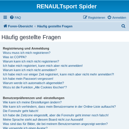
RENAULTsport Spider
FAQ
Registrieren
Anmelden
S
Foren-Übersicht
Häufig gestellte Fragen
u
Häufig gestellte Fragen
c
h
Registrierung und Anmeldung
Wozu muss ich mich registrieren?
e
Was ist COPPA?
Warum kann ich mich nicht registrieren?
Ich habe mich registriert, kann mich aber nicht anmelden!
Warum kann ich mich nicht anmelden?
Ich habe mich vor einiger Zeit registriert, kann mich aber nicht mehr anmelden?!
Ich habe mein Passwort vergessen!
Warum werde ich automatisch abgemeldet?
Wozu ist die Funktion „Alle Cookies löschen“?
Benutzerpräferenzen und -einstellungen
Wie kann ich meine Einstellungen ändern?
Wie kann ich verhindern, dass mein Benutzername in der Online-Liste auftaucht?
Die Forenuhr geht falsch!
Ich habe die Zeitzone eingestellt, aber die Forenuhr geht immer noch falsch!
Meine Sprache steht auf diesem Board nicht zur Auswahl!
Was sind das für Bilder, die bei meinem Benutzernamen angezeigt werden?
Wie verwende ich einen Avatar?