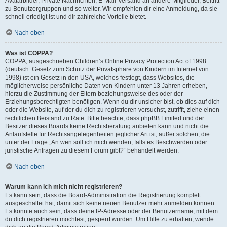
Avatarbilder, Private Nachrichten, E-Mail-Versand an andere Mitglieder, Beitritt
zu Benutzergruppen und so weiter. Wir empfehlen dir eine Anmeldung, da sie
schnell erledigt ist und dir zahlreiche Vorteile bietet.
Nach oben
Was ist COPPA?
COPPA, ausgeschrieben Children’s Online Privacy Protection Act of 1998
(deutsch: Gesetz zum Schutz der Privatsphäre von Kindern im Internet von
1998) ist ein Gesetz in den USA, welches festlegt, dass Websites, die
möglicherweise persönliche Daten von Kindern unter 13 Jahren erheben,
hierzu die Zustimmung der Eltern beziehungsweise des oder der
Erziehungsberechtigten benötigen. Wenn du dir unsicher bist, ob dies auf dich
oder die Website, auf der du dich zu registrieren versuchst, zutrifft, ziehe einen
rechtlichen Beistand zu Rate. Bitte beachte, dass phpBB Limited und der
Besitzer dieses Boards keine Rechtsberatung anbieten kann und nicht die
Anlaufstelle für Rechtsangelegenheiten jeglicher Art ist; außer solchen, die
unter der Frage „An wen soll ich mich wenden, falls es Beschwerden oder
juristische Anfragen zu diesem Forum gibt?“ behandelt werden.
Nach oben
Warum kann ich mich nicht registrieren?
Es kann sein, dass die Board-Administration die Registrierung komplett
ausgeschaltet hat, damit sich keine neuen Benutzer mehr anmelden können.
Es könnte auch sein, dass deine IP-Adresse oder der Benutzername, mit dem
du dich registrieren möchtest, gesperrt wurden. Um Hilfe zu erhalten, wende