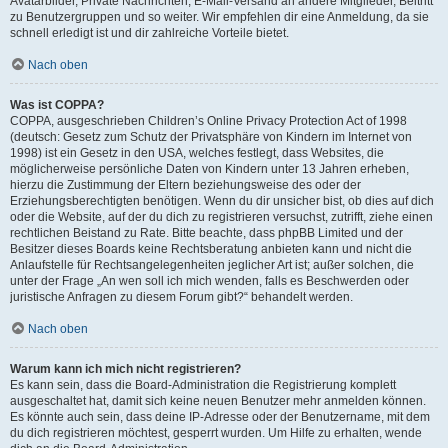
Avatarbilder, Private Nachrichten, E-Mail-Versand an andere Mitglieder, Beitritt
zu Benutzergruppen und so weiter. Wir empfehlen dir eine Anmeldung, da sie
schnell erledigt ist und dir zahlreiche Vorteile bietet.
Nach oben
Was ist COPPA?
COPPA, ausgeschrieben Children’s Online Privacy Protection Act of 1998
(deutsch: Gesetz zum Schutz der Privatsphäre von Kindern im Internet von
1998) ist ein Gesetz in den USA, welches festlegt, dass Websites, die
möglicherweise persönliche Daten von Kindern unter 13 Jahren erheben,
hierzu die Zustimmung der Eltern beziehungsweise des oder der
Erziehungsberechtigten benötigen. Wenn du dir unsicher bist, ob dies auf dich
oder die Website, auf der du dich zu registrieren versuchst, zutrifft, ziehe einen
rechtlichen Beistand zu Rate. Bitte beachte, dass phpBB Limited und der
Besitzer dieses Boards keine Rechtsberatung anbieten kann und nicht die
Anlaufstelle für Rechtsangelegenheiten jeglicher Art ist; außer solchen, die
unter der Frage „An wen soll ich mich wenden, falls es Beschwerden oder
juristische Anfragen zu diesem Forum gibt?“ behandelt werden.
Nach oben
Warum kann ich mich nicht registrieren?
Es kann sein, dass die Board-Administration die Registrierung komplett
ausgeschaltet hat, damit sich keine neuen Benutzer mehr anmelden können.
Es könnte auch sein, dass deine IP-Adresse oder der Benutzername, mit dem
du dich registrieren möchtest, gesperrt wurden. Um Hilfe zu erhalten, wende