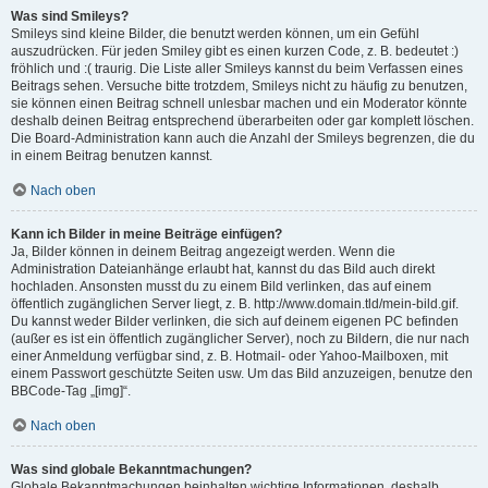
Was sind Smileys?
Smileys sind kleine Bilder, die benutzt werden können, um ein Gefühl
auszudrücken. Für jeden Smiley gibt es einen kurzen Code, z. B. bedeutet :)
fröhlich und :( traurig. Die Liste aller Smileys kannst du beim Verfassen eines
Beitrags sehen. Versuche bitte trotzdem, Smileys nicht zu häufig zu benutzen,
sie können einen Beitrag schnell unlesbar machen und ein Moderator könnte
deshalb deinen Beitrag entsprechend überarbeiten oder gar komplett löschen.
Die Board-Administration kann auch die Anzahl der Smileys begrenzen, die du
in einem Beitrag benutzen kannst.
Nach oben
Kann ich Bilder in meine Beiträge einfügen?
Ja, Bilder können in deinem Beitrag angezeigt werden. Wenn die
Administration Dateianhänge erlaubt hat, kannst du das Bild auch direkt
hochladen. Ansonsten musst du zu einem Bild verlinken, das auf einem
öffentlich zugänglichen Server liegt, z. B. http://www.domain.tld/mein-bild.gif.
Du kannst weder Bilder verlinken, die sich auf deinem eigenen PC befinden
(außer es ist ein öffentlich zugänglicher Server), noch zu Bildern, die nur nach
einer Anmeldung verfügbar sind, z. B. Hotmail- oder Yahoo-Mailboxen, mit
einem Passwort geschützte Seiten usw. Um das Bild anzuzeigen, benutze den
BBCode-Tag „[img]“.
Nach oben
Was sind globale Bekanntmachungen?
Globale Bekanntmachungen beinhalten wichtige Informationen, deshalb