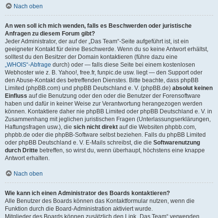
Nach oben
An wen soll ich mich wenden, falls es Beschwerden oder juristische
Anfragen zu diesem Forum gibt?
Jeder Administrator, der auf der „Das Team“-Seite aufgeführt ist, ist ein
geeigneter Kontakt für deine Beschwerde. Wenn du so keine Antwort erhältst,
solltest du den Besitzer der Domain kontaktieren (führe dazu eine
„WHOIS“-Abfrage
durch) oder — falls diese Seite bei einem kostenlosen
Webhoster wie z. B. Yahoo!, free.fr, funpic.de usw. liegt — den Support oder
den Abuse-Kontakt des betreffenden Dienstes. Bitte beachte, dass phpBB
Limited (phpBB.com) und phpBB Deutschland e. V. (phpBB.de)
absolut keinen
Einfluss
auf die Benutzung oder den oder die Benutzer der Forensoftware
haben und dafür in keiner Weise zur Verantwortung herangezogen werden
können. Kontaktiere daher nie phpBB Limited oder phpBB Deutschland e. V. in
Zusammenhang mit jeglichen juristischen Fragen (Unterlassungserklärungen,
Haftungsfragen usw.), die
sich nicht direkt
auf die Websiten phpbb.com,
phpbb.de oder die phpBB-Software selbst beziehen. Falls du phpBB Limited
oder phpBB Deutschland e. V. E-Mails schreibst, die die
Softwarenutzung
durch Dritte
betreffen, so wirst du, wenn überhaupt, höchstens eine knappe
Antwort erhalten.
Nach oben
Wie kann ich einen Administrator des Boards kontaktieren?
Alle Benutzer des Boards können das Kontaktformular nutzen, wenn die
Funktion durch die Board-Administration aktiviert wurde.
Mitglieder des Boards können zusätzlich den Link „Das Team“ verwenden.