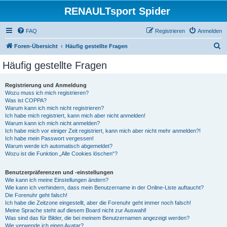
RENAULTsport Spider
FAQ
Registrieren
Anmelden
S
Foren-Übersicht
Häufig gestellte Fragen
u
Häufig gestellte Fragen
c
h
Registrierung und Anmeldung
Wozu muss ich mich registrieren?
e
Was ist COPPA?
Warum kann ich mich nicht registrieren?
Ich habe mich registriert, kann mich aber nicht anmelden!
Warum kann ich mich nicht anmelden?
Ich habe mich vor einiger Zeit registriert, kann mich aber nicht mehr anmelden?!
Ich habe mein Passwort vergessen!
Warum werde ich automatisch abgemeldet?
Wozu ist die Funktion „Alle Cookies löschen“?
Benutzerpräferenzen und -einstellungen
Wie kann ich meine Einstellungen ändern?
Wie kann ich verhindern, dass mein Benutzername in der Online-Liste auftaucht?
Die Forenuhr geht falsch!
Ich habe die Zeitzone eingestellt, aber die Forenuhr geht immer noch falsch!
Meine Sprache steht auf diesem Board nicht zur Auswahl!
Was sind das für Bilder, die bei meinem Benutzernamen angezeigt werden?
Wie verwende ich einen Avatar?