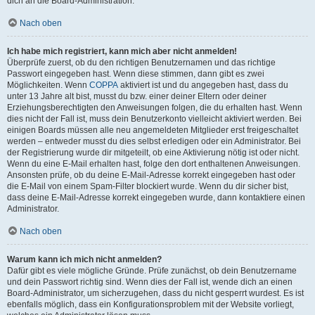
dich an die Board-Administration.
Nach oben
Ich habe mich registriert, kann mich aber nicht anmelden!
Überprüfe zuerst, ob du den richtigen Benutzernamen und das richtige
Passwort eingegeben hast. Wenn diese stimmen, dann gibt es zwei
Möglichkeiten. Wenn
COPPA
aktiviert ist und du angegeben hast, dass du
unter 13 Jahre alt bist, musst du bzw. einer deiner Eltern oder deiner
Erziehungsberechtigten den Anweisungen folgen, die du erhalten hast. Wenn
dies nicht der Fall ist, muss dein Benutzerkonto vielleicht aktiviert werden. Bei
einigen Boards müssen alle neu angemeldeten Mitglieder erst freigeschaltet
werden – entweder musst du dies selbst erledigen oder ein Administrator. Bei
der Registrierung wurde dir mitgeteilt, ob eine Aktivierung nötig ist oder nicht.
Wenn du eine E-Mail erhalten hast, folge den dort enthaltenen Anweisungen.
Ansonsten prüfe, ob du deine E-Mail-Adresse korrekt eingegeben hast oder
die E-Mail von einem Spam-Filter blockiert wurde. Wenn du dir sicher bist,
dass deine E-Mail-Adresse korrekt eingegeben wurde, dann kontaktiere einen
Administrator.
Nach oben
Warum kann ich mich nicht anmelden?
Dafür gibt es viele mögliche Gründe. Prüfe zunächst, ob dein Benutzername
und dein Passwort richtig sind. Wenn dies der Fall ist, wende dich an einen
Board-Administrator, um sicherzugehen, dass du nicht gesperrt wurdest. Es ist
ebenfalls möglich, dass ein Konfigurationsproblem mit der Website vorliegt,