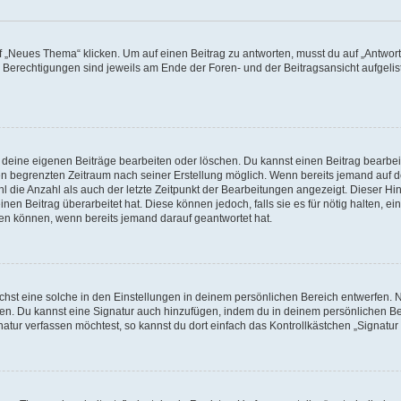
„Neues Thema“ klicken. Um auf einen Beitrag zu antworten, musst du auf „Antworte
e Berechtigungen sind jeweils am Ende der Foren- und der Beitragsansicht aufgeliste
r deine eigenen Beiträge bearbeiten oder löschen. Du kannst einen Beitrag bearbe
inen begrenzten Zeitraum nach seiner Erstellung möglich. Wenn bereits jemand auf de
 die Anzahl als auch der letzte Zeitpunkt der Bearbeitungen angezeigt. Dieser Hi
en Beitrag überarbeitet hat. Diese können jedoch, falls sie es für nötig halten, ei
hen können, wenn bereits jemand darauf geantwortet hat.
st eine solche in den Einstellungen in deinem persönlichen Bereich entwerfen. Na
eren. Du kannst eine Signatur auch hinzufügen, indem du in deinem persönlichen 
atur verfassen möchtest, so kannst du dort einfach das Kontrollkästchen „Signatu