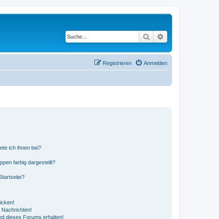
Suche
Erweiterte Suche
Registrieren
Anmelden
ete ich ihnen bei?
en farbig dargestellt?
tartseite?
icken!
 Nachrichten!
ed dieses Forums erhalten!