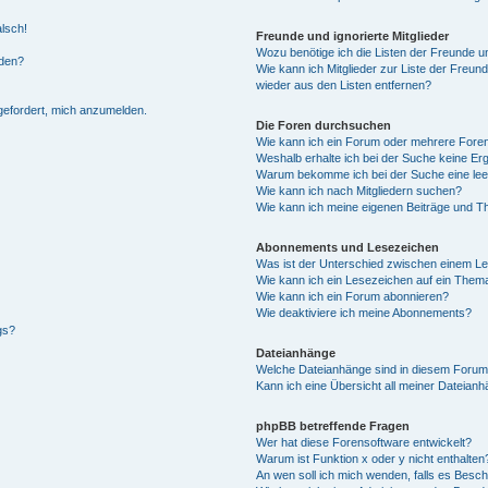
alsch!
Freunde und ignorierte Mitglieder
Wozu benötige ich die Listen der Freunde un
rden?
Wie kann ich Mitglieder zur Liste der Freund
wieder aus den Listen entfernen?
fgefordert, mich anzumelden.
Die Foren durchsuchen
Wie kann ich ein Forum oder mehrere For
Weshalb erhalte ich bei der Suche keine Er
Warum bekomme ich bei der Suche eine lee
Wie kann ich nach Mitgliedern suchen?
Wie kann ich meine eigenen Beiträge und T
Abonnements und Lesezeichen
Was ist der Unterschied zwischen einem L
Wie kann ich ein Lesezeichen auf ein Them
Wie kann ich ein Forum abonnieren?
Wie deaktiviere ich meine Abonnements?
gs?
Dateianhänge
Welche Dateianhänge sind in diesem Forum
Kann ich eine Übersicht all meiner Dateian
phpBB betreffende Fragen
Wer hat diese Forensoftware entwickelt?
Warum ist Funktion x oder y nicht enthalten
An wen soll ich mich wenden, falls es Besc