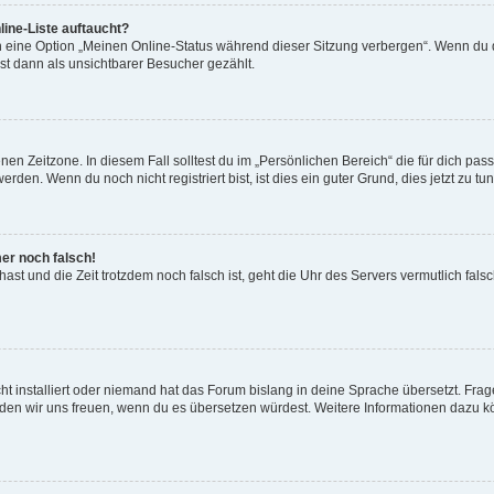
ine-Liste auftaucht?
n eine Option „Meinen Online-Status während dieser Sitzung verbergen“. Wenn du d
st dann als unsichtbarer Besucher gezählt.
en Zeitzone. In diesem Fall solltest du im „Persönlichen Bereich“ die für dich passe
den. Wenn du noch nicht registriert bist, ist dies ein guter Grund, dies jetzt zu tun
mer noch falsch!
t hast und die Zeit trotzdem noch falsch ist, geht die Uhr des Servers vermutlich fal
t installiert oder niemand hat das Forum bislang in deine Sprache übersetzt. Frag
, würden wir uns freuen, wenn du es übersetzen würdest. Weitere Informationen dazu