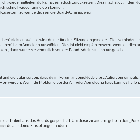
 nicht wieder mitteilen, du kannst es jedoch zurücksetzen. Dies machst du, indem 
 dich schnell wieder anmelden können.
ückzusetzen, so wende dich an die Board-Administration.
en“ nicht auswählst, wirst du nur für eine Sitzung angemeldet. Dies verhindert 
leiben“ beim Anmelden auswählen. Dies ist nicht empfehlenswert, wenn du dich an
 steht, dann wurde sie vermutlich von der Board-Administration ausgeschaltet.
 hat und die dafür sorgen, dass du im Forum angemeldet bleibst. Außerdem ermögli
tiviert wurden. Wenn du Probleme bei der An- oder Abmeldung hast, kann es helfen
n in der Datenbank des Boards gespeichert. Um diese zu ändern, gehe in den „Persö
nst du alle deine Einstellungen ändern.