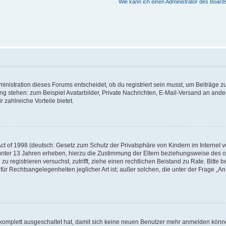
Wie kann ich einen Administrator des Board
istration dieses Forums entscheidet, ob du registriert sein musst, um Beiträge zu s
ung stehen: zum Beispiel Avatarbilder, Private Nachrichten, E-Mail-Versand an ander
 zahlreiche Vorteile bietet.
t of 1998 (deutsch: Gesetz zum Schutz der Privatsphäre von Kindern im Internet vo
unter 13 Jahren erheben, hierzu die Zustimmung der Eltern beziehungsweise des o
h zu registrieren versuchst, zutrifft, ziehe einen rechtlichen Beistand zu Rate. Bit
für Rechtsangelegenheiten jeglicher Art ist; außer solchen, die unter der Frage „
.
g komplett ausgeschaltet hat, damit sich keine neuen Benutzer mehr anmelden könn