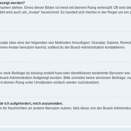
gezeigt werden?
amen stehen. Eines dieser Bilder ist meist mit deinem Rang verknüpft: Oft sind di
ld wird auch als „Avatar“ bezeichnet. Es handelt sich hierbei in der Regel um ein
 Avatar über eine der folgenden vier Methoden hinzufügen: Gravatar, Galerie, Rem
en Avatar benutzen kannst, solltest du die Board-Administration kontaktieren.
viele Beiträge du bislang erstellt hast oder identifizieren bestimmte Benutzer w
 Board-Administration festgelegt wurden. Bitte schreibe keine sinnlosen Beiträge
wird deinen Rang unter Umständen einfach wieder zurücksetzen.
rde ich aufgefordert, mich anzumelden.
ion für Nachrichten an andere Benutzer nutzen, falls diese von der Board-Administ