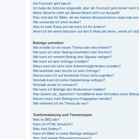
Die Forenuhr geht falsch!
Ich habe die Zeitzone eingestellt, aber die Forenuhr geht immer noch f
Meine Sprache steht auf diesem Board nicht zur Auswahl!
Was sind das für Bilder, die bei meinem Benutzernamen angezeigt we
Wie verwende ich einen Avatar?
Was ist mein Rang und wie kann ich ihn ändern?
Wenn ich bei einem Benutzer auf den E-Mail-Link klicke, werde ich au
Beiträge schreiben
Wie erstelle ich ein neues Thema oder eine Antwort?
Wie kann ich einen Beitrag bearbeiten oder löschen?
Wie kann ich meinem Beitrag eine Signatur anfügen?
Wie kann ich eine Umfrage erstellen?
Wieso kann ich nicht mehr Antwortmöglichkeiten erstellen?
Wie bearbeite oder lösche ich eine Umfrage?
Warum kann ich auf bestimmte Foren nicht zugreifen?
Weshalb kann ich keine Dateianhänge anfügen?
Weshalb wurde ich verwarnt?
Wie kann ich Beiträge den Moderatoren melden?
Was bewirkt die „Speichern“-Schaltfläche beim Schreiben eines Beitra
Warum muss mein Beitrag erst freigegeben werden?
Wie markiere ich ein Thema als neu?
Textformatierung und Thementypen
Was ist BBCode?
Kann ich HTML benutzen?
Was sind Smileys?
Kann ich Bilder in meine Beiträge einfügen?
Was sind globale Bekanntmachungen?