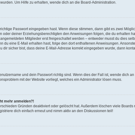
 wurden. Um Hilfe zu erhalten, wende dich an die Board-Administration.
 richtige Passwort eingegeben hast. Wenn diese stimmen, dann gibt es zwei Mögl
tern oder deiner Erziehungsberechtigten den Anweisungen folgen, die du erhalten ha
u angemeldeten Mitglieder erst freigeschaltet werden – entweder musst du dies selbs
. Wenn du eine E-Mail erhalten hast, folge den dort enthaltenen Anweisungen. Ansons
 dir sicher bist, dass deine E-Mail-Adresse korrekt eingegeben wurde, dann kontak
Benutzername und dein Passwort richtig sind. Wenn dies der Fall ist, wende dich a
ionsproblem mit der Website vorliegt, welches ein Administrator lösen muss.
icht mehr anmelden?!
erschieden Gründen deaktiviert oder gelöscht hat. Außerdem löschen viele Boards r
triere dich einfach erneut und nimm aktiv an den Diskussionen teil!