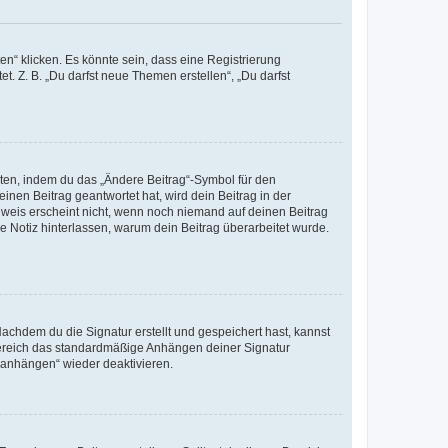
n“ klicken. Es könnte sein, dass eine Registrierung
t. Z. B. „Du darfst neue Themen erstellen“, „Du darfst
iten, indem du das „Ändere Beitrag“-Symbol für den
inen Beitrag geantwortet hat, wird dein Beitrag in der
nweis erscheint nicht, wenn noch niemand auf deinen Beitrag
ne Notiz hinterlassen, warum dein Beitrag überarbeitet wurde.
chdem du die Signatur erstellt und gespeichert hast, kannst
Bereich das standardmäßige Anhängen deiner Signatur
r anhängen“ wieder deaktivieren.