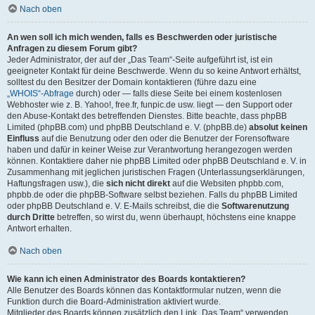
Nach oben
An wen soll ich mich wenden, falls es Beschwerden oder juristische
Anfragen zu diesem Forum gibt?
Jeder Administrator, der auf der „Das Team“-Seite aufgeführt ist, ist ein
geeigneter Kontakt für deine Beschwerde. Wenn du so keine Antwort erhältst,
solltest du den Besitzer der Domain kontaktieren (führe dazu eine
„WHOIS“-Abfrage
durch) oder — falls diese Seite bei einem kostenlosen
Webhoster wie z. B. Yahoo!, free.fr, funpic.de usw. liegt — den Support oder
den Abuse-Kontakt des betreffenden Dienstes. Bitte beachte, dass phpBB
Limited (phpBB.com) und phpBB Deutschland e. V. (phpBB.de)
absolut keinen
Einfluss
auf die Benutzung oder den oder die Benutzer der Forensoftware
haben und dafür in keiner Weise zur Verantwortung herangezogen werden
können. Kontaktiere daher nie phpBB Limited oder phpBB Deutschland e. V. in
Zusammenhang mit jeglichen juristischen Fragen (Unterlassungserklärungen,
Haftungsfragen usw.), die
sich nicht direkt
auf die Websiten phpbb.com,
phpbb.de oder die phpBB-Software selbst beziehen. Falls du phpBB Limited
oder phpBB Deutschland e. V. E-Mails schreibst, die die
Softwarenutzung
durch Dritte
betreffen, so wirst du, wenn überhaupt, höchstens eine knappe
Antwort erhalten.
Nach oben
Wie kann ich einen Administrator des Boards kontaktieren?
Alle Benutzer des Boards können das Kontaktformular nutzen, wenn die
Funktion durch die Board-Administration aktiviert wurde.
Mitglieder des Boards können zusätzlich den Link „Das Team“ verwenden.