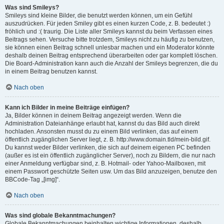
Was sind Smileys?
Smileys sind kleine Bilder, die benutzt werden können, um ein Gefühl
auszudrücken. Für jeden Smiley gibt es einen kurzen Code, z. B. bedeutet :)
fröhlich und :( traurig. Die Liste aller Smileys kannst du beim Verfassen eines
Beitrags sehen. Versuche bitte trotzdem, Smileys nicht zu häufig zu benutzen,
sie können einen Beitrag schnell unlesbar machen und ein Moderator könnte
deshalb deinen Beitrag entsprechend überarbeiten oder gar komplett löschen.
Die Board-Administration kann auch die Anzahl der Smileys begrenzen, die du
in einem Beitrag benutzen kannst.
Nach oben
Kann ich Bilder in meine Beiträge einfügen?
Ja, Bilder können in deinem Beitrag angezeigt werden. Wenn die
Administration Dateianhänge erlaubt hat, kannst du das Bild auch direkt
hochladen. Ansonsten musst du zu einem Bild verlinken, das auf einem
öffentlich zugänglichen Server liegt, z. B. http://www.domain.tld/mein-bild.gif.
Du kannst weder Bilder verlinken, die sich auf deinem eigenen PC befinden
(außer es ist ein öffentlich zugänglicher Server), noch zu Bildern, die nur nach
einer Anmeldung verfügbar sind, z. B. Hotmail- oder Yahoo-Mailboxen, mit
einem Passwort geschützte Seiten usw. Um das Bild anzuzeigen, benutze den
BBCode-Tag „[img]“.
Nach oben
Was sind globale Bekanntmachungen?
Globale Bekanntmachungen beinhalten wichtige Informationen, deshalb