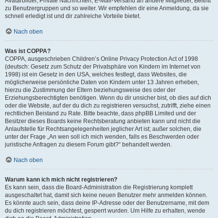
Avatarbilder, Private Nachrichten, E-Mail-Versand an andere Mitglieder, Beitritt
zu Benutzergruppen und so weiter. Wir empfehlen dir eine Anmeldung, da sie
schnell erledigt ist und dir zahlreiche Vorteile bietet.
Nach oben
Was ist COPPA?
COPPA, ausgeschrieben Children’s Online Privacy Protection Act of 1998
(deutsch: Gesetz zum Schutz der Privatsphäre von Kindern im Internet von
1998) ist ein Gesetz in den USA, welches festlegt, dass Websites, die
möglicherweise persönliche Daten von Kindern unter 13 Jahren erheben,
hierzu die Zustimmung der Eltern beziehungsweise des oder der
Erziehungsberechtigten benötigen. Wenn du dir unsicher bist, ob dies auf dich
oder die Website, auf der du dich zu registrieren versuchst, zutrifft, ziehe einen
rechtlichen Beistand zu Rate. Bitte beachte, dass phpBB Limited und der
Besitzer dieses Boards keine Rechtsberatung anbieten kann und nicht die
Anlaufstelle für Rechtsangelegenheiten jeglicher Art ist; außer solchen, die
unter der Frage „An wen soll ich mich wenden, falls es Beschwerden oder
juristische Anfragen zu diesem Forum gibt?“ behandelt werden.
Nach oben
Warum kann ich mich nicht registrieren?
Es kann sein, dass die Board-Administration die Registrierung komplett
ausgeschaltet hat, damit sich keine neuen Benutzer mehr anmelden können.
Es könnte auch sein, dass deine IP-Adresse oder der Benutzername, mit dem
du dich registrieren möchtest, gesperrt wurden. Um Hilfe zu erhalten, wende