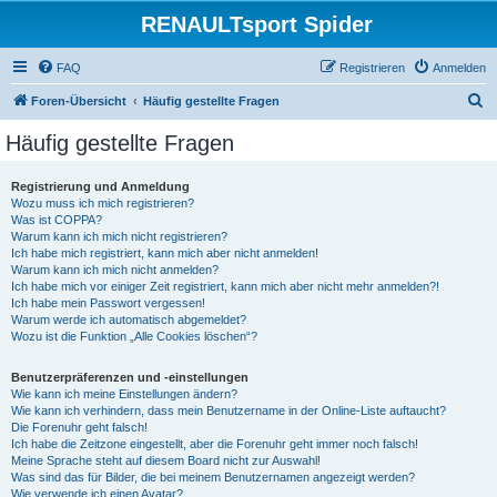
RENAULTsport Spider
FAQ
Registrieren
Anmelden
S
Foren-Übersicht
Häufig gestellte Fragen
u
Häufig gestellte Fragen
c
h
Registrierung und Anmeldung
Wozu muss ich mich registrieren?
e
Was ist COPPA?
Warum kann ich mich nicht registrieren?
Ich habe mich registriert, kann mich aber nicht anmelden!
Warum kann ich mich nicht anmelden?
Ich habe mich vor einiger Zeit registriert, kann mich aber nicht mehr anmelden?!
Ich habe mein Passwort vergessen!
Warum werde ich automatisch abgemeldet?
Wozu ist die Funktion „Alle Cookies löschen“?
Benutzerpräferenzen und -einstellungen
Wie kann ich meine Einstellungen ändern?
Wie kann ich verhindern, dass mein Benutzername in der Online-Liste auftaucht?
Die Forenuhr geht falsch!
Ich habe die Zeitzone eingestellt, aber die Forenuhr geht immer noch falsch!
Meine Sprache steht auf diesem Board nicht zur Auswahl!
Was sind das für Bilder, die bei meinem Benutzernamen angezeigt werden?
Wie verwende ich einen Avatar?