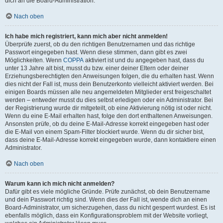
dich an die Board-Administration.
Nach oben
Ich habe mich registriert, kann mich aber nicht anmelden!
Überprüfe zuerst, ob du den richtigen Benutzernamen und das richtige
Passwort eingegeben hast. Wenn diese stimmen, dann gibt es zwei
Möglichkeiten. Wenn
COPPA
aktiviert ist und du angegeben hast, dass du
unter 13 Jahre alt bist, musst du bzw. einer deiner Eltern oder deiner
Erziehungsberechtigten den Anweisungen folgen, die du erhalten hast. Wenn
dies nicht der Fall ist, muss dein Benutzerkonto vielleicht aktiviert werden. Bei
einigen Boards müssen alle neu angemeldeten Mitglieder erst freigeschaltet
werden – entweder musst du dies selbst erledigen oder ein Administrator. Bei
der Registrierung wurde dir mitgeteilt, ob eine Aktivierung nötig ist oder nicht.
Wenn du eine E-Mail erhalten hast, folge den dort enthaltenen Anweisungen.
Ansonsten prüfe, ob du deine E-Mail-Adresse korrekt eingegeben hast oder
die E-Mail von einem Spam-Filter blockiert wurde. Wenn du dir sicher bist,
dass deine E-Mail-Adresse korrekt eingegeben wurde, dann kontaktiere einen
Administrator.
Nach oben
Warum kann ich mich nicht anmelden?
Dafür gibt es viele mögliche Gründe. Prüfe zunächst, ob dein Benutzername
und dein Passwort richtig sind. Wenn dies der Fall ist, wende dich an einen
Board-Administrator, um sicherzugehen, dass du nicht gesperrt wurdest. Es ist
ebenfalls möglich, dass ein Konfigurationsproblem mit der Website vorliegt,