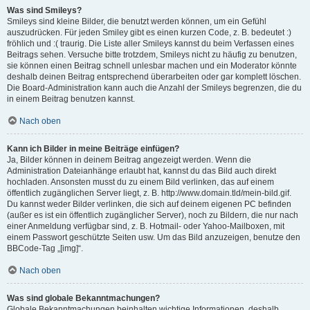
Was sind Smileys?
Smileys sind kleine Bilder, die benutzt werden können, um ein Gefühl
auszudrücken. Für jeden Smiley gibt es einen kurzen Code, z. B. bedeutet :)
fröhlich und :( traurig. Die Liste aller Smileys kannst du beim Verfassen eines
Beitrags sehen. Versuche bitte trotzdem, Smileys nicht zu häufig zu benutzen,
sie können einen Beitrag schnell unlesbar machen und ein Moderator könnte
deshalb deinen Beitrag entsprechend überarbeiten oder gar komplett löschen.
Die Board-Administration kann auch die Anzahl der Smileys begrenzen, die du
in einem Beitrag benutzen kannst.
Nach oben
Kann ich Bilder in meine Beiträge einfügen?
Ja, Bilder können in deinem Beitrag angezeigt werden. Wenn die
Administration Dateianhänge erlaubt hat, kannst du das Bild auch direkt
hochladen. Ansonsten musst du zu einem Bild verlinken, das auf einem
öffentlich zugänglichen Server liegt, z. B. http://www.domain.tld/mein-bild.gif.
Du kannst weder Bilder verlinken, die sich auf deinem eigenen PC befinden
(außer es ist ein öffentlich zugänglicher Server), noch zu Bildern, die nur nach
einer Anmeldung verfügbar sind, z. B. Hotmail- oder Yahoo-Mailboxen, mit
einem Passwort geschützte Seiten usw. Um das Bild anzuzeigen, benutze den
BBCode-Tag „[img]“.
Nach oben
Was sind globale Bekanntmachungen?
Globale Bekanntmachungen beinhalten wichtige Informationen, deshalb