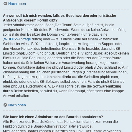
Nach oben
An wen soll ich mich wenden, falls es Beschwerden oder juristische
Anfragen zu diesem Forum gibt?
Jeder Administrator, der auf der „Das Team“-Seite aufgeführt ist, ist ein
geeigneter Kontakt für deine Beschwerde. Wenn du so keine Antwort erhältst,
solltest du den Besitzer der Domain kontaktieren (führe dazu eine
„WHOIS“-Abfrage
durch) oder — falls diese Seite bei einem kostenlosen
Webhoster wie z. B. Yahoo!, free.fr, funpic.de usw. liegt — den Support oder
den Abuse-Kontakt des betreffenden Dienstes. Bitte beachte, dass phpBB
Limited (phpBB.com) und phpBB Deutschland e. V. (phpBB.de)
absolut keinen
Einfluss
auf die Benutzung oder den oder die Benutzer der Forensoftware
haben und dafür in keiner Weise zur Verantwortung herangezogen werden
können. Kontaktiere daher nie phpBB Limited oder phpBB Deutschland e. V. in
Zusammenhang mit jeglichen juristischen Fragen (Unterlassungserklärungen,
Haftungsfragen usw.), die
sich nicht direkt
auf die Websiten phpbb.com,
phpbb.de oder die phpBB-Software selbst beziehen. Falls du phpBB Limited
oder phpBB Deutschland e. V. E-Mails schreibst, die die
Softwarenutzung
durch Dritte
betreffen, so wirst du, wenn überhaupt, höchstens eine knappe
Antwort erhalten.
Nach oben
Wie kann ich einen Administrator des Boards kontaktieren?
Alle Benutzer des Boards können das Kontaktformular nutzen, wenn die
Funktion durch die Board-Administration aktiviert wurde.
Mitglieder des Boards können zusätzlich den Link „Das Team“ verwenden.