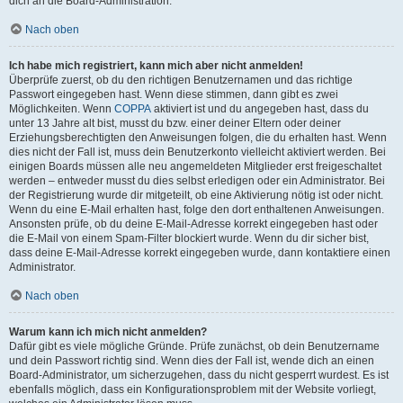
dich an die Board-Administration.
Nach oben
Ich habe mich registriert, kann mich aber nicht anmelden!
Überprüfe zuerst, ob du den richtigen Benutzernamen und das richtige
Passwort eingegeben hast. Wenn diese stimmen, dann gibt es zwei
Möglichkeiten. Wenn
COPPA
aktiviert ist und du angegeben hast, dass du
unter 13 Jahre alt bist, musst du bzw. einer deiner Eltern oder deiner
Erziehungsberechtigten den Anweisungen folgen, die du erhalten hast. Wenn
dies nicht der Fall ist, muss dein Benutzerkonto vielleicht aktiviert werden. Bei
einigen Boards müssen alle neu angemeldeten Mitglieder erst freigeschaltet
werden – entweder musst du dies selbst erledigen oder ein Administrator. Bei
der Registrierung wurde dir mitgeteilt, ob eine Aktivierung nötig ist oder nicht.
Wenn du eine E-Mail erhalten hast, folge den dort enthaltenen Anweisungen.
Ansonsten prüfe, ob du deine E-Mail-Adresse korrekt eingegeben hast oder
die E-Mail von einem Spam-Filter blockiert wurde. Wenn du dir sicher bist,
dass deine E-Mail-Adresse korrekt eingegeben wurde, dann kontaktiere einen
Administrator.
Nach oben
Warum kann ich mich nicht anmelden?
Dafür gibt es viele mögliche Gründe. Prüfe zunächst, ob dein Benutzername
und dein Passwort richtig sind. Wenn dies der Fall ist, wende dich an einen
Board-Administrator, um sicherzugehen, dass du nicht gesperrt wurdest. Es ist
ebenfalls möglich, dass ein Konfigurationsproblem mit der Website vorliegt,