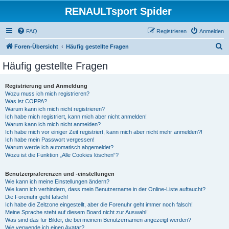
RENAULTsport Spider
FAQ
Registrieren
Anmelden
S
Foren-Übersicht
Häufig gestellte Fragen
u
Häufig gestellte Fragen
c
h
Registrierung und Anmeldung
Wozu muss ich mich registrieren?
e
Was ist COPPA?
Warum kann ich mich nicht registrieren?
Ich habe mich registriert, kann mich aber nicht anmelden!
Warum kann ich mich nicht anmelden?
Ich habe mich vor einiger Zeit registriert, kann mich aber nicht mehr anmelden?!
Ich habe mein Passwort vergessen!
Warum werde ich automatisch abgemeldet?
Wozu ist die Funktion „Alle Cookies löschen“?
Benutzerpräferenzen und -einstellungen
Wie kann ich meine Einstellungen ändern?
Wie kann ich verhindern, dass mein Benutzername in der Online-Liste auftaucht?
Die Forenuhr geht falsch!
Ich habe die Zeitzone eingestellt, aber die Forenuhr geht immer noch falsch!
Meine Sprache steht auf diesem Board nicht zur Auswahl!
Was sind das für Bilder, die bei meinem Benutzernamen angezeigt werden?
Wie verwende ich einen Avatar?