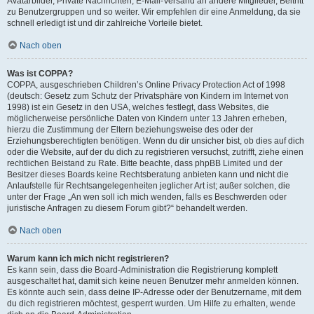
Avatarbilder, Private Nachrichten, E-Mail-Versand an andere Mitglieder, Beitritt
zu Benutzergruppen und so weiter. Wir empfehlen dir eine Anmeldung, da sie
schnell erledigt ist und dir zahlreiche Vorteile bietet.
Nach oben
Was ist COPPA?
COPPA, ausgeschrieben Children’s Online Privacy Protection Act of 1998
(deutsch: Gesetz zum Schutz der Privatsphäre von Kindern im Internet von
1998) ist ein Gesetz in den USA, welches festlegt, dass Websites, die
möglicherweise persönliche Daten von Kindern unter 13 Jahren erheben,
hierzu die Zustimmung der Eltern beziehungsweise des oder der
Erziehungsberechtigten benötigen. Wenn du dir unsicher bist, ob dies auf dich
oder die Website, auf der du dich zu registrieren versuchst, zutrifft, ziehe einen
rechtlichen Beistand zu Rate. Bitte beachte, dass phpBB Limited und der
Besitzer dieses Boards keine Rechtsberatung anbieten kann und nicht die
Anlaufstelle für Rechtsangelegenheiten jeglicher Art ist; außer solchen, die
unter der Frage „An wen soll ich mich wenden, falls es Beschwerden oder
juristische Anfragen zu diesem Forum gibt?“ behandelt werden.
Nach oben
Warum kann ich mich nicht registrieren?
Es kann sein, dass die Board-Administration die Registrierung komplett
ausgeschaltet hat, damit sich keine neuen Benutzer mehr anmelden können.
Es könnte auch sein, dass deine IP-Adresse oder der Benutzername, mit dem
du dich registrieren möchtest, gesperrt wurden. Um Hilfe zu erhalten, wende