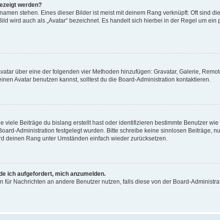
gezeigt werden?
amen stehen. Eines dieser Bilder ist meist mit deinem Rang verknüpft: Oft sind di
ld wird auch als „Avatar“ bezeichnet. Es handelt sich hierbei in der Regel um ein
 Avatar über eine der folgenden vier Methoden hinzufügen: Gravatar, Galerie, Rem
en Avatar benutzen kannst, solltest du die Board-Administration kontaktieren.
viele Beiträge du bislang erstellt hast oder identifizieren bestimmte Benutzer w
 Board-Administration festgelegt wurden. Bitte schreibe keine sinnlosen Beiträge
wird deinen Rang unter Umständen einfach wieder zurücksetzen.
rde ich aufgefordert, mich anzumelden.
ion für Nachrichten an andere Benutzer nutzen, falls diese von der Board-Administ