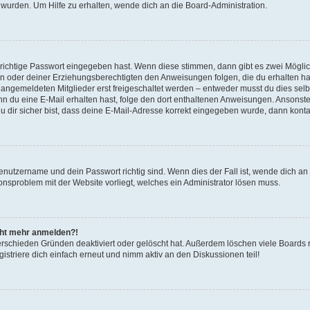
 wurden. Um Hilfe zu erhalten, wende dich an die Board-Administration.
 richtige Passwort eingegeben hast. Wenn diese stimmen, dann gibt es zwei Mögl
tern oder deiner Erziehungsberechtigten den Anweisungen folgen, die du erhalten ha
u angemeldeten Mitglieder erst freigeschaltet werden – entweder musst du dies selbs
. Wenn du eine E-Mail erhalten hast, folge den dort enthaltenen Anweisungen. Ansons
 dir sicher bist, dass deine E-Mail-Adresse korrekt eingegeben wurde, dann kontak
Benutzername und dein Passwort richtig sind. Wenn dies der Fall ist, wende dich a
ionsproblem mit der Website vorliegt, welches ein Administrator lösen muss.
icht mehr anmelden?!
erschieden Gründen deaktiviert oder gelöscht hat. Außerdem löschen viele Boards r
triere dich einfach erneut und nimm aktiv an den Diskussionen teil!