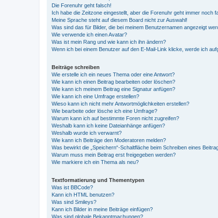
Die Forenuhr geht falsch!
Ich habe die Zeitzone eingestellt, aber die Forenuhr geht immer noch f
Meine Sprache steht auf diesem Board nicht zur Auswahl!
Was sind das für Bilder, die bei meinem Benutzernamen angezeigt we
Wie verwende ich einen Avatar?
Was ist mein Rang und wie kann ich ihn ändern?
Wenn ich bei einem Benutzer auf den E-Mail-Link klicke, werde ich au
Beiträge schreiben
Wie erstelle ich ein neues Thema oder eine Antwort?
Wie kann ich einen Beitrag bearbeiten oder löschen?
Wie kann ich meinem Beitrag eine Signatur anfügen?
Wie kann ich eine Umfrage erstellen?
Wieso kann ich nicht mehr Antwortmöglichkeiten erstellen?
Wie bearbeite oder lösche ich eine Umfrage?
Warum kann ich auf bestimmte Foren nicht zugreifen?
Weshalb kann ich keine Dateianhänge anfügen?
Weshalb wurde ich verwarnt?
Wie kann ich Beiträge den Moderatoren melden?
Was bewirkt die „Speichern“-Schaltfläche beim Schreiben eines Beitra
Warum muss mein Beitrag erst freigegeben werden?
Wie markiere ich ein Thema als neu?
Textformatierung und Thementypen
Was ist BBCode?
Kann ich HTML benutzen?
Was sind Smileys?
Kann ich Bilder in meine Beiträge einfügen?
Was sind globale Bekanntmachungen?