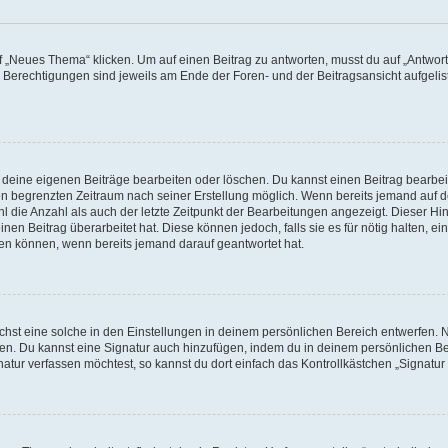
„Neues Thema“ klicken. Um auf einen Beitrag zu antworten, musst du auf „Antworte
e Berechtigungen sind jeweils am Ende der Foren- und der Beitragsansicht aufgeliste
r deine eigenen Beiträge bearbeiten oder löschen. Du kannst einen Beitrag bearbe
inen begrenzten Zeitraum nach seiner Erstellung möglich. Wenn bereits jemand auf de
 die Anzahl als auch der letzte Zeitpunkt der Bearbeitungen angezeigt. Dieser Hi
en Beitrag überarbeitet hat. Diese können jedoch, falls sie es für nötig halten, ei
hen können, wenn bereits jemand darauf geantwortet hat.
st eine solche in den Einstellungen in deinem persönlichen Bereich entwerfen. Na
eren. Du kannst eine Signatur auch hinzufügen, indem du in deinem persönlichen 
atur verfassen möchtest, so kannst du dort einfach das Kontrollkästchen „Signatu