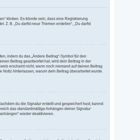
n“ klicken. Es könnte sein, dass eine Registrierung
t. Z. B. „Du darfst neue Themen erstellen“, „Du darfst
iten, indem du das „Ändere Beitrag“-Symbol für den
inen Beitrag geantwortet hat, wird dein Beitrag in der
nweis erscheint nicht, wenn noch niemand auf deinen Beitrag
ne Notiz hinterlassen, warum dein Beitrag überarbeitet wurde.
chdem du die Signatur erstellt und gespeichert hast, kannst
Bereich das standardmäßige Anhängen deiner Signatur
r anhängen“ wieder deaktivieren.