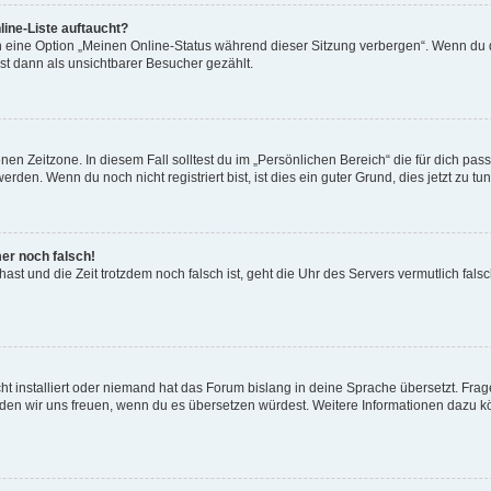
ine-Liste auftaucht?
n eine Option „Meinen Online-Status während dieser Sitzung verbergen“. Wenn du d
st dann als unsichtbarer Besucher gezählt.
en Zeitzone. In diesem Fall solltest du im „Persönlichen Bereich“ die für dich passe
den. Wenn du noch nicht registriert bist, ist dies ein guter Grund, dies jetzt zu tun
mer noch falsch!
t hast und die Zeit trotzdem noch falsch ist, geht die Uhr des Servers vermutlich fal
t installiert oder niemand hat das Forum bislang in deine Sprache übersetzt. Frag
, würden wir uns freuen, wenn du es übersetzen würdest. Weitere Informationen dazu