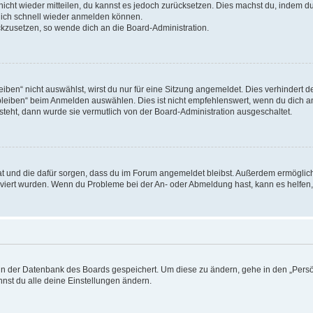
 nicht wieder mitteilen, du kannst es jedoch zurücksetzen. Dies machst du, indem 
 dich schnell wieder anmelden können.
ückzusetzen, so wende dich an die Board-Administration.
en“ nicht auswählst, wirst du nur für eine Sitzung angemeldet. Dies verhindert 
leiben“ beim Anmelden auswählen. Dies ist nicht empfehlenswert, wenn du dich an
 steht, dann wurde sie vermutlich von der Board-Administration ausgeschaltet.
 hat und die dafür sorgen, dass du im Forum angemeldet bleibst. Außerdem ermögli
tiviert wurden. Wenn du Probleme bei der An- oder Abmeldung hast, kann es helfen
n in der Datenbank des Boards gespeichert. Um diese zu ändern, gehe in den „Persö
nst du alle deine Einstellungen ändern.