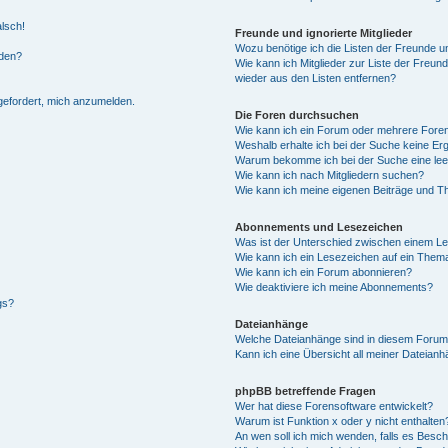
alsch!
Freunde und ignorierte Mitglieder
Wozu benötige ich die Listen der Freunde un
rden?
Wie kann ich Mitglieder zur Liste der Freund
wieder aus den Listen entfernen?
fgefordert, mich anzumelden.
Die Foren durchsuchen
Wie kann ich ein Forum oder mehrere For
Weshalb erhalte ich bei der Suche keine Er
Warum bekomme ich bei der Suche eine lee
Wie kann ich nach Mitgliedern suchen?
Wie kann ich meine eigenen Beiträge und T
Abonnements und Lesezeichen
Was ist der Unterschied zwischen einem L
Wie kann ich ein Lesezeichen auf ein Them
Wie kann ich ein Forum abonnieren?
Wie deaktiviere ich meine Abonnements?
gs?
Dateianhänge
Welche Dateianhänge sind in diesem Forum
Kann ich eine Übersicht all meiner Dateian
phpBB betreffende Fragen
Wer hat diese Forensoftware entwickelt?
Warum ist Funktion x oder y nicht enthalten
An wen soll ich mich wenden, falls es Besc