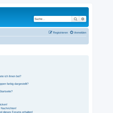
Suche
Erweiterte Suche
Registrieren
Anmelden
ete ich ihnen bei?
en farbig dargestellt?
tartseite?
icken!
 Nachrichten!
ed dieses Forums erhalten!