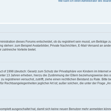
Wie kann ich einen Administrator des Board
istration dieses Forums entscheidet, ob du registriert sein musst, um Beiträge zu s
ung stehen: zum Beispiel Avatarbilder, Private Nachrichten, E-Mail-Versand an ander
 zahlreiche Vorteile bietet.
t of 1998 (deutsch: Gesetz zum Schutz der Privatsphäre von Kindern im Internet vo
unter 13 Jahren erheben, hierzu die Zustimmung der Eltern beziehungsweise des o
h zu registrieren versuchst, zutrifft, ziehe einen rechtlichen Beistand zu Rate. Bit
für Rechtsangelegenheiten jeglicher Art ist; außer solchen, die unter der Frage „
.
g komplett ausgeschaltet hat, damit sich keine neuen Benutzer mehr anmelden könn