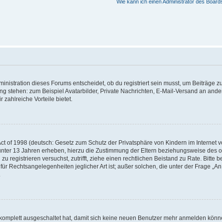
Wie kann ich einen Administrator des Board
istration dieses Forums entscheidet, ob du registriert sein musst, um Beiträge zu s
ung stehen: zum Beispiel Avatarbilder, Private Nachrichten, E-Mail-Versand an ander
 zahlreiche Vorteile bietet.
t of 1998 (deutsch: Gesetz zum Schutz der Privatsphäre von Kindern im Internet vo
unter 13 Jahren erheben, hierzu die Zustimmung der Eltern beziehungsweise des o
h zu registrieren versuchst, zutrifft, ziehe einen rechtlichen Beistand zu Rate. Bit
für Rechtsangelegenheiten jeglicher Art ist; außer solchen, die unter der Frage „
.
g komplett ausgeschaltet hat, damit sich keine neuen Benutzer mehr anmelden könn