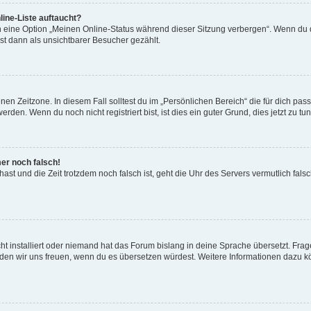
ine-Liste auftaucht?
n eine Option „Meinen Online-Status während dieser Sitzung verbergen“. Wenn du d
st dann als unsichtbarer Besucher gezählt.
en Zeitzone. In diesem Fall solltest du im „Persönlichen Bereich“ die für dich passe
den. Wenn du noch nicht registriert bist, ist dies ein guter Grund, dies jetzt zu tun
mer noch falsch!
t hast und die Zeit trotzdem noch falsch ist, geht die Uhr des Servers vermutlich fal
t installiert oder niemand hat das Forum bislang in deine Sprache übersetzt. Frag
, würden wir uns freuen, wenn du es übersetzen würdest. Weitere Informationen dazu