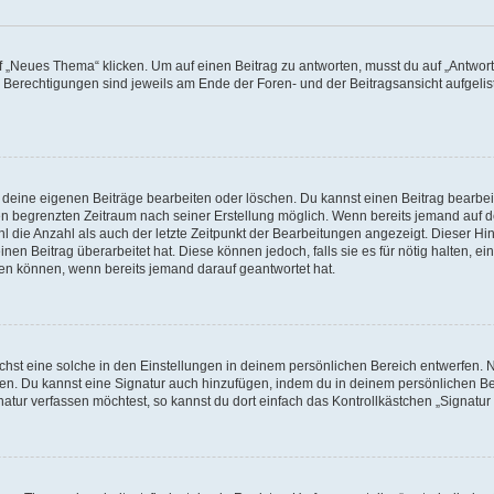
„Neues Thema“ klicken. Um auf einen Beitrag zu antworten, musst du auf „Antworte
e Berechtigungen sind jeweils am Ende der Foren- und der Beitragsansicht aufgeliste
r deine eigenen Beiträge bearbeiten oder löschen. Du kannst einen Beitrag bearbe
inen begrenzten Zeitraum nach seiner Erstellung möglich. Wenn bereits jemand auf de
 die Anzahl als auch der letzte Zeitpunkt der Bearbeitungen angezeigt. Dieser Hi
en Beitrag überarbeitet hat. Diese können jedoch, falls sie es für nötig halten, ei
hen können, wenn bereits jemand darauf geantwortet hat.
st eine solche in den Einstellungen in deinem persönlichen Bereich entwerfen. Na
eren. Du kannst eine Signatur auch hinzufügen, indem du in deinem persönlichen 
atur verfassen möchtest, so kannst du dort einfach das Kontrollkästchen „Signatu