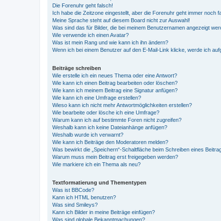
Die Forenuhr geht falsch!
Ich habe die Zeitzone eingestellt, aber die Forenuhr geht immer noch f
Meine Sprache steht auf diesem Board nicht zur Auswahl!
Was sind das für Bilder, die bei meinem Benutzernamen angezeigt we
Wie verwende ich einen Avatar?
Was ist mein Rang und wie kann ich ihn ändern?
Wenn ich bei einem Benutzer auf den E-Mail-Link klicke, werde ich au
Beiträge schreiben
Wie erstelle ich ein neues Thema oder eine Antwort?
Wie kann ich einen Beitrag bearbeiten oder löschen?
Wie kann ich meinem Beitrag eine Signatur anfügen?
Wie kann ich eine Umfrage erstellen?
Wieso kann ich nicht mehr Antwortmöglichkeiten erstellen?
Wie bearbeite oder lösche ich eine Umfrage?
Warum kann ich auf bestimmte Foren nicht zugreifen?
Weshalb kann ich keine Dateianhänge anfügen?
Weshalb wurde ich verwarnt?
Wie kann ich Beiträge den Moderatoren melden?
Was bewirkt die „Speichern“-Schaltfläche beim Schreiben eines Beitra
Warum muss mein Beitrag erst freigegeben werden?
Wie markiere ich ein Thema als neu?
Textformatierung und Thementypen
Was ist BBCode?
Kann ich HTML benutzen?
Was sind Smileys?
Kann ich Bilder in meine Beiträge einfügen?
Was sind globale Bekanntmachungen?