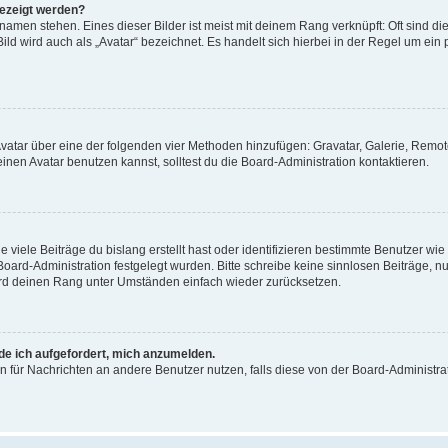
gezeigt werden?
amen stehen. Eines dieser Bilder ist meist mit deinem Rang verknüpft: Oft sind di
ld wird auch als „Avatar“ bezeichnet. Es handelt sich hierbei in der Regel um ein
 Avatar über eine der folgenden vier Methoden hinzufügen: Gravatar, Galerie, Rem
en Avatar benutzen kannst, solltest du die Board-Administration kontaktieren.
viele Beiträge du bislang erstellt hast oder identifizieren bestimmte Benutzer w
 Board-Administration festgelegt wurden. Bitte schreibe keine sinnlosen Beiträge
wird deinen Rang unter Umständen einfach wieder zurücksetzen.
rde ich aufgefordert, mich anzumelden.
ion für Nachrichten an andere Benutzer nutzen, falls diese von der Board-Administ