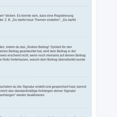
n“ klicken. Es könnte sein, dass eine Registrierung
t. Z. B. „Du darfst neue Themen erstellen“, „Du darfst
iten, indem du das „Ändere Beitrag“-Symbol für den
inen Beitrag geantwortet hat, wird dein Beitrag in der
nweis erscheint nicht, wenn noch niemand auf deinen Beitrag
ne Notiz hinterlassen, warum dein Beitrag überarbeitet wurde.
chdem du die Signatur erstellt und gespeichert hast, kannst
Bereich das standardmäßige Anhängen deiner Signatur
r anhängen“ wieder deaktivieren.