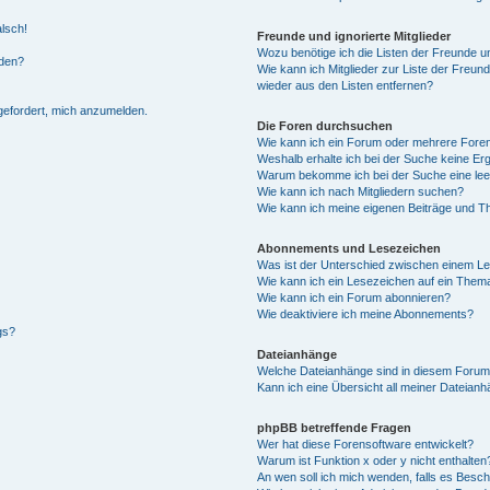
alsch!
Freunde und ignorierte Mitglieder
Wozu benötige ich die Listen der Freunde un
rden?
Wie kann ich Mitglieder zur Liste der Freund
wieder aus den Listen entfernen?
fgefordert, mich anzumelden.
Die Foren durchsuchen
Wie kann ich ein Forum oder mehrere For
Weshalb erhalte ich bei der Suche keine Er
Warum bekomme ich bei der Suche eine lee
Wie kann ich nach Mitgliedern suchen?
Wie kann ich meine eigenen Beiträge und T
Abonnements und Lesezeichen
Was ist der Unterschied zwischen einem L
Wie kann ich ein Lesezeichen auf ein Them
Wie kann ich ein Forum abonnieren?
Wie deaktiviere ich meine Abonnements?
gs?
Dateianhänge
Welche Dateianhänge sind in diesem Forum
Kann ich eine Übersicht all meiner Dateian
phpBB betreffende Fragen
Wer hat diese Forensoftware entwickelt?
Warum ist Funktion x oder y nicht enthalten
An wen soll ich mich wenden, falls es Besc