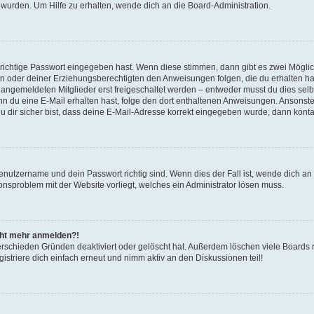
 wurden. Um Hilfe zu erhalten, wende dich an die Board-Administration.
 richtige Passwort eingegeben hast. Wenn diese stimmen, dann gibt es zwei Mögl
tern oder deiner Erziehungsberechtigten den Anweisungen folgen, die du erhalten ha
u angemeldeten Mitglieder erst freigeschaltet werden – entweder musst du dies selbs
. Wenn du eine E-Mail erhalten hast, folge den dort enthaltenen Anweisungen. Ansons
 dir sicher bist, dass deine E-Mail-Adresse korrekt eingegeben wurde, dann kontak
Benutzername und dein Passwort richtig sind. Wenn dies der Fall ist, wende dich a
ionsproblem mit der Website vorliegt, welches ein Administrator lösen muss.
icht mehr anmelden?!
erschieden Gründen deaktiviert oder gelöscht hat. Außerdem löschen viele Boards r
triere dich einfach erneut und nimm aktiv an den Diskussionen teil!