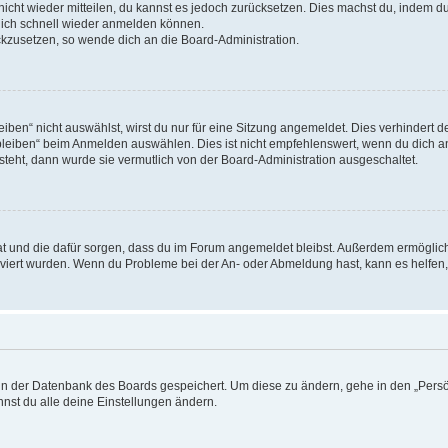
 nicht wieder mitteilen, du kannst es jedoch zurücksetzen. Dies machst du, indem 
 dich schnell wieder anmelden können.
ückzusetzen, so wende dich an die Board-Administration.
en“ nicht auswählst, wirst du nur für eine Sitzung angemeldet. Dies verhindert 
leiben“ beim Anmelden auswählen. Dies ist nicht empfehlenswert, wenn du dich an
 steht, dann wurde sie vermutlich von der Board-Administration ausgeschaltet.
 hat und die dafür sorgen, dass du im Forum angemeldet bleibst. Außerdem ermögli
tiviert wurden. Wenn du Probleme bei der An- oder Abmeldung hast, kann es helfen
n in der Datenbank des Boards gespeichert. Um diese zu ändern, gehe in den „Persö
nst du alle deine Einstellungen ändern.