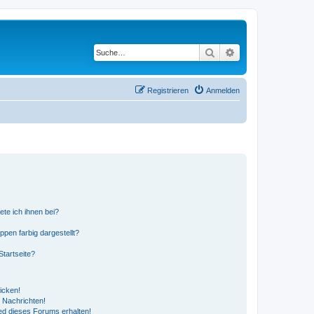
Suche
Erweiterte Suche
Registrieren
Anmelden
ete ich ihnen bei?
en farbig dargestellt?
tartseite?
icken!
 Nachrichten!
ed dieses Forums erhalten!