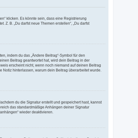
n“ klicken. Es könnte sein, dass eine Registrierung
t. Z. B. „Du darfst neue Themen erstellen“, „Du darfst
iten, indem du das „Ändere Beitrag“-Symbol für den
inen Beitrag geantwortet hat, wird dein Beitrag in der
nweis erscheint nicht, wenn noch niemand auf deinen Beitrag
ne Notiz hinterlassen, warum dein Beitrag überarbeitet wurde.
chdem du die Signatur erstellt und gespeichert hast, kannst
Bereich das standardmäßige Anhängen deiner Signatur
r anhängen“ wieder deaktivieren.