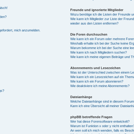
alsch!
Freunde und ignorierte Mitglieder
Wozu benötige ich die Listen der Freunde un
rden?
Wie kann ich Mitglieder zur Liste der Freund
wieder aus den Listen entfernen?
fgefordert, mich anzumelden.
Die Foren durchsuchen
Wie kann ich ein Forum oder mehrere For
Weshalb erhalte ich bei der Suche keine Er
Warum bekomme ich bei der Suche eine lee
Wie kann ich nach Mitgliedern suchen?
Wie kann ich meine eigenen Beiträge und T
Abonnements und Lesezeichen
Was ist der Unterschied zwischen einem L
Wie kann ich ein Lesezeichen auf ein Them
Wie kann ich ein Forum abonnieren?
Wie deaktiviere ich meine Abonnements?
gs?
Dateianhänge
Welche Dateianhänge sind in diesem Forum
Kann ich eine Übersicht all meiner Dateian
phpBB betreffende Fragen
Wer hat diese Forensoftware entwickelt?
Warum ist Funktion x oder y nicht enthalten
An wen soll ich mich wenden, falls es Besc