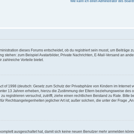
Wie kann ich einen Administrator des Board
istration dieses Forums entscheidet, ob du registriert sein musst, um Beiträge zu s
ung stehen: zum Beispiel Avatarbilder, Private Nachrichten, E-Mail-Versand an ander
 zahlreiche Vorteile bietet.
t of 1998 (deutsch: Gesetz zum Schutz der Privatsphäre von Kindern im Internet vo
unter 13 Jahren erheben, hierzu die Zustimmung der Eltern beziehungsweise des o
h zu registrieren versuchst, zutrifft, ziehe einen rechtlichen Beistand zu Rate. Bit
für Rechtsangelegenheiten jeglicher Art ist; außer solchen, die unter der Frage „
.
g komplett ausgeschaltet hat, damit sich keine neuen Benutzer mehr anmelden könn