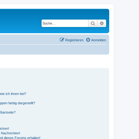
Suche
Erweiterte Suche
Registrieren
Anmelden
ete ich ihnen bei?
en farbig dargestellt?
tartseite?
icken!
 Nachrichten!
ed dieses Forums erhalten!