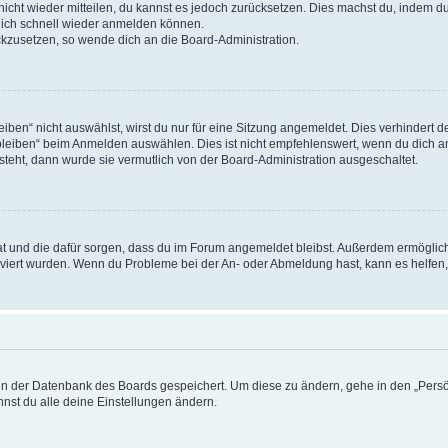
 nicht wieder mitteilen, du kannst es jedoch zurücksetzen. Dies machst du, indem 
 dich schnell wieder anmelden können.
ückzusetzen, so wende dich an die Board-Administration.
en“ nicht auswählst, wirst du nur für eine Sitzung angemeldet. Dies verhindert 
leiben“ beim Anmelden auswählen. Dies ist nicht empfehlenswert, wenn du dich an
 steht, dann wurde sie vermutlich von der Board-Administration ausgeschaltet.
 hat und die dafür sorgen, dass du im Forum angemeldet bleibst. Außerdem ermögli
tiviert wurden. Wenn du Probleme bei der An- oder Abmeldung hast, kann es helfen
n in der Datenbank des Boards gespeichert. Um diese zu ändern, gehe in den „Persö
nst du alle deine Einstellungen ändern.