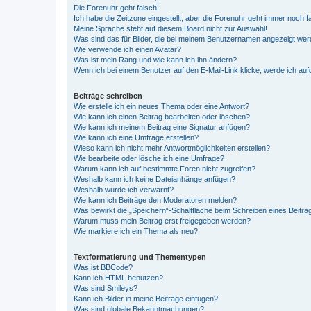
Die Forenuhr geht falsch!
Ich habe die Zeitzone eingestellt, aber die Forenuhr geht immer noch f
Meine Sprache steht auf diesem Board nicht zur Auswahl!
Was sind das für Bilder, die bei meinem Benutzernamen angezeigt we
Wie verwende ich einen Avatar?
Was ist mein Rang und wie kann ich ihn ändern?
Wenn ich bei einem Benutzer auf den E-Mail-Link klicke, werde ich au
Beiträge schreiben
Wie erstelle ich ein neues Thema oder eine Antwort?
Wie kann ich einen Beitrag bearbeiten oder löschen?
Wie kann ich meinem Beitrag eine Signatur anfügen?
Wie kann ich eine Umfrage erstellen?
Wieso kann ich nicht mehr Antwortmöglichkeiten erstellen?
Wie bearbeite oder lösche ich eine Umfrage?
Warum kann ich auf bestimmte Foren nicht zugreifen?
Weshalb kann ich keine Dateianhänge anfügen?
Weshalb wurde ich verwarnt?
Wie kann ich Beiträge den Moderatoren melden?
Was bewirkt die „Speichern“-Schaltfläche beim Schreiben eines Beitra
Warum muss mein Beitrag erst freigegeben werden?
Wie markiere ich ein Thema als neu?
Textformatierung und Thementypen
Was ist BBCode?
Kann ich HTML benutzen?
Was sind Smileys?
Kann ich Bilder in meine Beiträge einfügen?
Was sind globale Bekanntmachungen?