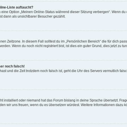
ine-Liste auftaucht?
n eine Option „Meinen Online-Status während dieser Sitzung verbergen“. Wenn du d
st dann als unsichtbarer Besucher gezählt.
en Zeitzone. In diesem Fall solltest du im „Persönlichen Bereich“ die für dich passe
den. Wenn du noch nicht registriert bist, ist dies ein guter Grund, dies jetzt zu tun
mer noch falsch!
t hast und die Zeit trotzdem noch falsch ist, geht die Uhr des Servers vermutlich fal
t installiert oder niemand hat das Forum bislang in deine Sprache übersetzt. Frag
, würden wir uns freuen, wenn du es übersetzen würdest. Weitere Informationen dazu