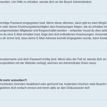
 wurden. Um Hilfe zu erhalten, wende dich an die Board-Administration.
 richtige Passwort eingegeben hast. Wenn diese stimmen, dann gibt es zwei Mögl
tern oder deiner Erziehungsberechtigten den Anweisungen folgen, die du erhalten ha
u angemeldeten Mitglieder erst freigeschaltet werden – entweder musst du dies selbs
. Wenn du eine E-Mail erhalten hast, folge den dort enthaltenen Anweisungen. Ansons
 dir sicher bist, dass deine E-Mail-Adresse korrekt eingegeben wurde, dann kontak
Benutzername und dein Passwort richtig sind. Wenn dies der Fall ist, wende dich a
ionsproblem mit der Website vorliegt, welches ein Administrator lösen muss.
icht mehr anmelden?!
erschieden Gründen deaktiviert oder gelöscht hat. Außerdem löschen viele Boards r
triere dich einfach erneut und nimm aktiv an den Diskussionen teil!