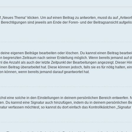
„Neues Thema“ klicken. Um auf einen Beitrag zu antworten, musst du auf „Antworte
e Berechtigungen sind jeweils am Ende der Foren- und der Beitragsansicht aufgeliste
r deine eigenen Beiträge bearbeiten oder löschen. Du kannst einen Beitrag bearbe
inen begrenzten Zeitraum nach seiner Erstellung möglich. Wenn bereits jemand auf de
 die Anzahl als auch der letzte Zeitpunkt der Bearbeitungen angezeigt. Dieser Hi
en Beitrag überarbeitet hat. Diese können jedoch, falls sie es für nötig halten, ei
hen können, wenn bereits jemand darauf geantwortet hat.
st eine solche in den Einstellungen in deinem persönlichen Bereich entwerfen. Na
eren. Du kannst eine Signatur auch hinzufügen, indem du in deinem persönlichen 
atur verfassen möchtest, so kannst du dort einfach das Kontrollkästchen „Signatu