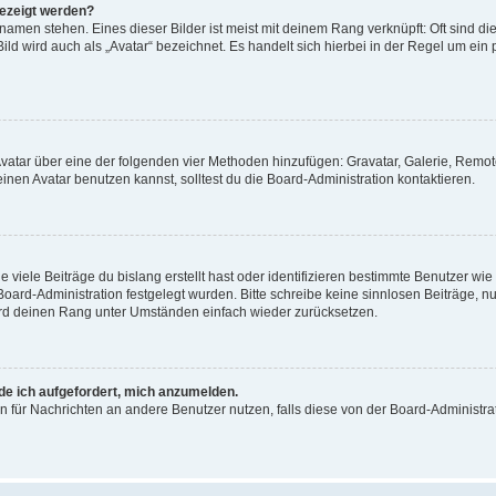
gezeigt werden?
amen stehen. Eines dieser Bilder ist meist mit deinem Rang verknüpft: Oft sind di
ld wird auch als „Avatar“ bezeichnet. Es handelt sich hierbei in der Regel um ein
 Avatar über eine der folgenden vier Methoden hinzufügen: Gravatar, Galerie, Rem
en Avatar benutzen kannst, solltest du die Board-Administration kontaktieren.
viele Beiträge du bislang erstellt hast oder identifizieren bestimmte Benutzer w
 Board-Administration festgelegt wurden. Bitte schreibe keine sinnlosen Beiträge
wird deinen Rang unter Umständen einfach wieder zurücksetzen.
rde ich aufgefordert, mich anzumelden.
ion für Nachrichten an andere Benutzer nutzen, falls diese von der Board-Administ