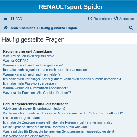
RENAULTsport Spider
FAQ
Registrieren
Anmelden
S
Foren-Übersicht
Häufig gestellte Fragen
u
Häufig gestellte Fragen
c
h
Registrierung und Anmeldung
Wozu muss ich mich registrieren?
e
Was ist COPPA?
Warum kann ich mich nicht registrieren?
Ich habe mich registriert, kann mich aber nicht anmelden!
Warum kann ich mich nicht anmelden?
Ich habe mich vor einiger Zeit registriert, kann mich aber nicht mehr anmelden?!
Ich habe mein Passwort vergessen!
Warum werde ich automatisch abgemeldet?
Wozu ist die Funktion „Alle Cookies löschen“?
Benutzerpräferenzen und -einstellungen
Wie kann ich meine Einstellungen ändern?
Wie kann ich verhindern, dass mein Benutzername in der Online-Liste auftaucht?
Die Forenuhr geht falsch!
Ich habe die Zeitzone eingestellt, aber die Forenuhr geht immer noch falsch!
Meine Sprache steht auf diesem Board nicht zur Auswahl!
Was sind das für Bilder, die bei meinem Benutzernamen angezeigt werden?
Wie verwende ich einen Avatar?