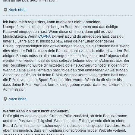
dich an die Board-Administration.
Nach oben
Ich habe mich registriert, kann mich aber nicht anmelden!
Überprüfe zuerst, ob du den richtigen Benutzernamen und das richtige
Passwort eingegeben hast. Wenn diese stimmen, dann gibt es zwei
Möglichkeiten. Wenn
COPPA
aktiviert ist und du angegeben hast, dass du
unter 13 Jahre alt bist, musst du bzw. einer deiner Eltern oder deiner
Erziehungsberechtigten den Anweisungen folgen, die du erhalten hast. Wenn
dies nicht der Fall ist, muss dein Benutzerkonto vielleicht aktiviert werden. Bei
einigen Boards müssen alle neu angemeldeten Mitglieder erst freigeschaltet
werden – entweder musst du dies selbst erledigen oder ein Administrator. Bei
der Registrierung wurde dir mitgeteilt, ob eine Aktivierung nötig ist oder nicht.
Wenn du eine E-Mail erhalten hast, folge den dort enthaltenen Anweisungen.
Ansonsten prüfe, ob du deine E-Mail-Adresse korrekt eingegeben hast oder
die E-Mail von einem Spam-Filter blockiert wurde. Wenn du dir sicher bist,
dass deine E-Mail-Adresse korrekt eingegeben wurde, dann kontaktiere einen
Administrator.
Nach oben
Warum kann ich mich nicht anmelden?
Dafür gibt es viele mögliche Gründe. Prüfe zunächst, ob dein Benutzername
und dein Passwort richtig sind. Wenn dies der Fall ist, wende dich an einen
Board-Administrator, um sicherzugehen, dass du nicht gesperrt wurdest. Es ist
ebenfalls möglich, dass ein Konfigurationsproblem mit der Website vorliegt,