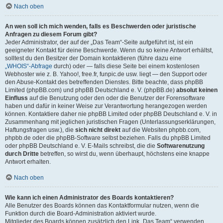
Nach oben
An wen soll ich mich wenden, falls es Beschwerden oder juristische
Anfragen zu diesem Forum gibt?
Jeder Administrator, der auf der „Das Team“-Seite aufgeführt ist, ist ein
geeigneter Kontakt für deine Beschwerde. Wenn du so keine Antwort erhältst,
solltest du den Besitzer der Domain kontaktieren (führe dazu eine
„WHOIS“-Abfrage
durch) oder — falls diese Seite bei einem kostenlosen
Webhoster wie z. B. Yahoo!, free.fr, funpic.de usw. liegt — den Support oder
den Abuse-Kontakt des betreffenden Dienstes. Bitte beachte, dass phpBB
Limited (phpBB.com) und phpBB Deutschland e. V. (phpBB.de)
absolut keinen
Einfluss
auf die Benutzung oder den oder die Benutzer der Forensoftware
haben und dafür in keiner Weise zur Verantwortung herangezogen werden
können. Kontaktiere daher nie phpBB Limited oder phpBB Deutschland e. V. in
Zusammenhang mit jeglichen juristischen Fragen (Unterlassungserklärungen,
Haftungsfragen usw.), die
sich nicht direkt
auf die Websiten phpbb.com,
phpbb.de oder die phpBB-Software selbst beziehen. Falls du phpBB Limited
oder phpBB Deutschland e. V. E-Mails schreibst, die die
Softwarenutzung
durch Dritte
betreffen, so wirst du, wenn überhaupt, höchstens eine knappe
Antwort erhalten.
Nach oben
Wie kann ich einen Administrator des Boards kontaktieren?
Alle Benutzer des Boards können das Kontaktformular nutzen, wenn die
Funktion durch die Board-Administration aktiviert wurde.
Mitglieder des Boards können zusätzlich den Link „Das Team“ verwenden.