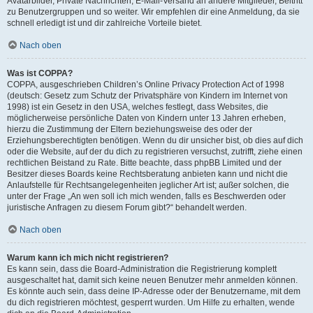
Avatarbilder, Private Nachrichten, E-Mail-Versand an andere Mitglieder, Beitritt
zu Benutzergruppen und so weiter. Wir empfehlen dir eine Anmeldung, da sie
schnell erledigt ist und dir zahlreiche Vorteile bietet.
Nach oben
Was ist COPPA?
COPPA, ausgeschrieben Children’s Online Privacy Protection Act of 1998
(deutsch: Gesetz zum Schutz der Privatsphäre von Kindern im Internet von
1998) ist ein Gesetz in den USA, welches festlegt, dass Websites, die
möglicherweise persönliche Daten von Kindern unter 13 Jahren erheben,
hierzu die Zustimmung der Eltern beziehungsweise des oder der
Erziehungsberechtigten benötigen. Wenn du dir unsicher bist, ob dies auf dich
oder die Website, auf der du dich zu registrieren versuchst, zutrifft, ziehe einen
rechtlichen Beistand zu Rate. Bitte beachte, dass phpBB Limited und der
Besitzer dieses Boards keine Rechtsberatung anbieten kann und nicht die
Anlaufstelle für Rechtsangelegenheiten jeglicher Art ist; außer solchen, die
unter der Frage „An wen soll ich mich wenden, falls es Beschwerden oder
juristische Anfragen zu diesem Forum gibt?“ behandelt werden.
Nach oben
Warum kann ich mich nicht registrieren?
Es kann sein, dass die Board-Administration die Registrierung komplett
ausgeschaltet hat, damit sich keine neuen Benutzer mehr anmelden können.
Es könnte auch sein, dass deine IP-Adresse oder der Benutzername, mit dem
du dich registrieren möchtest, gesperrt wurden. Um Hilfe zu erhalten, wende