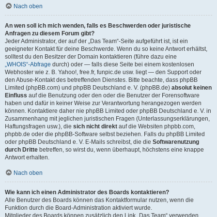
Nach oben
An wen soll ich mich wenden, falls es Beschwerden oder juristische
Anfragen zu diesem Forum gibt?
Jeder Administrator, der auf der „Das Team“-Seite aufgeführt ist, ist ein
geeigneter Kontakt für deine Beschwerde. Wenn du so keine Antwort erhältst,
solltest du den Besitzer der Domain kontaktieren (führe dazu eine
„WHOIS“-Abfrage
durch) oder — falls diese Seite bei einem kostenlosen
Webhoster wie z. B. Yahoo!, free.fr, funpic.de usw. liegt — den Support oder
den Abuse-Kontakt des betreffenden Dienstes. Bitte beachte, dass phpBB
Limited (phpBB.com) und phpBB Deutschland e. V. (phpBB.de)
absolut keinen
Einfluss
auf die Benutzung oder den oder die Benutzer der Forensoftware
haben und dafür in keiner Weise zur Verantwortung herangezogen werden
können. Kontaktiere daher nie phpBB Limited oder phpBB Deutschland e. V. in
Zusammenhang mit jeglichen juristischen Fragen (Unterlassungserklärungen,
Haftungsfragen usw.), die
sich nicht direkt
auf die Websiten phpbb.com,
phpbb.de oder die phpBB-Software selbst beziehen. Falls du phpBB Limited
oder phpBB Deutschland e. V. E-Mails schreibst, die die
Softwarenutzung
durch Dritte
betreffen, so wirst du, wenn überhaupt, höchstens eine knappe
Antwort erhalten.
Nach oben
Wie kann ich einen Administrator des Boards kontaktieren?
Alle Benutzer des Boards können das Kontaktformular nutzen, wenn die
Funktion durch die Board-Administration aktiviert wurde.
Mitglieder des Boards können zusätzlich den Link „Das Team“ verwenden.