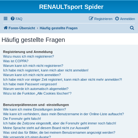
RENAULTsport Spider
FAQ
Registrieren
Anmelden
S
Foren-Übersicht
Häufig gestellte Fragen
u
Häufig gestellte Fragen
c
h
Registrierung und Anmeldung
Wozu muss ich mich registrieren?
e
Was ist COPPA?
Warum kann ich mich nicht registrieren?
Ich habe mich registriert, kann mich aber nicht anmelden!
Warum kann ich mich nicht anmelden?
Ich habe mich vor einiger Zeit registriert, kann mich aber nicht mehr anmelden?!
Ich habe mein Passwort vergessen!
Warum werde ich automatisch abgemeldet?
Wozu ist die Funktion „Alle Cookies löschen“?
Benutzerpräferenzen und -einstellungen
Wie kann ich meine Einstellungen ändern?
Wie kann ich verhindern, dass mein Benutzername in der Online-Liste auftaucht?
Die Forenuhr geht falsch!
Ich habe die Zeitzone eingestellt, aber die Forenuhr geht immer noch falsch!
Meine Sprache steht auf diesem Board nicht zur Auswahl!
Was sind das für Bilder, die bei meinem Benutzernamen angezeigt werden?
Wie verwende ich einen Avatar?