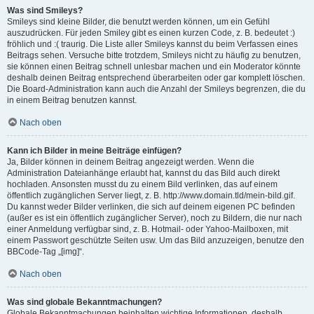
Was sind Smileys?
Smileys sind kleine Bilder, die benutzt werden können, um ein Gefühl
auszudrücken. Für jeden Smiley gibt es einen kurzen Code, z. B. bedeutet :)
fröhlich und :( traurig. Die Liste aller Smileys kannst du beim Verfassen eines
Beitrags sehen. Versuche bitte trotzdem, Smileys nicht zu häufig zu benutzen,
sie können einen Beitrag schnell unlesbar machen und ein Moderator könnte
deshalb deinen Beitrag entsprechend überarbeiten oder gar komplett löschen.
Die Board-Administration kann auch die Anzahl der Smileys begrenzen, die du
in einem Beitrag benutzen kannst.
Nach oben
Kann ich Bilder in meine Beiträge einfügen?
Ja, Bilder können in deinem Beitrag angezeigt werden. Wenn die
Administration Dateianhänge erlaubt hat, kannst du das Bild auch direkt
hochladen. Ansonsten musst du zu einem Bild verlinken, das auf einem
öffentlich zugänglichen Server liegt, z. B. http://www.domain.tld/mein-bild.gif.
Du kannst weder Bilder verlinken, die sich auf deinem eigenen PC befinden
(außer es ist ein öffentlich zugänglicher Server), noch zu Bildern, die nur nach
einer Anmeldung verfügbar sind, z. B. Hotmail- oder Yahoo-Mailboxen, mit
einem Passwort geschützte Seiten usw. Um das Bild anzuzeigen, benutze den
BBCode-Tag „[img]“.
Nach oben
Was sind globale Bekanntmachungen?
Globale Bekanntmachungen beinhalten wichtige Informationen, deshalb