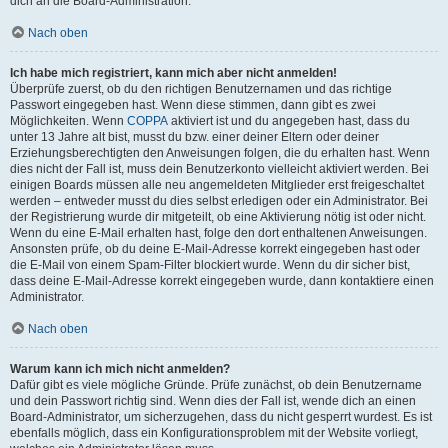
dich an die Board-Administration.
Nach oben
Ich habe mich registriert, kann mich aber nicht anmelden!
Überprüfe zuerst, ob du den richtigen Benutzernamen und das richtige
Passwort eingegeben hast. Wenn diese stimmen, dann gibt es zwei
Möglichkeiten. Wenn
COPPA
aktiviert ist und du angegeben hast, dass du
unter 13 Jahre alt bist, musst du bzw. einer deiner Eltern oder deiner
Erziehungsberechtigten den Anweisungen folgen, die du erhalten hast. Wenn
dies nicht der Fall ist, muss dein Benutzerkonto vielleicht aktiviert werden. Bei
einigen Boards müssen alle neu angemeldeten Mitglieder erst freigeschaltet
werden – entweder musst du dies selbst erledigen oder ein Administrator. Bei
der Registrierung wurde dir mitgeteilt, ob eine Aktivierung nötig ist oder nicht.
Wenn du eine E-Mail erhalten hast, folge den dort enthaltenen Anweisungen.
Ansonsten prüfe, ob du deine E-Mail-Adresse korrekt eingegeben hast oder
die E-Mail von einem Spam-Filter blockiert wurde. Wenn du dir sicher bist,
dass deine E-Mail-Adresse korrekt eingegeben wurde, dann kontaktiere einen
Administrator.
Nach oben
Warum kann ich mich nicht anmelden?
Dafür gibt es viele mögliche Gründe. Prüfe zunächst, ob dein Benutzername
und dein Passwort richtig sind. Wenn dies der Fall ist, wende dich an einen
Board-Administrator, um sicherzugehen, dass du nicht gesperrt wurdest. Es ist
ebenfalls möglich, dass ein Konfigurationsproblem mit der Website vorliegt,