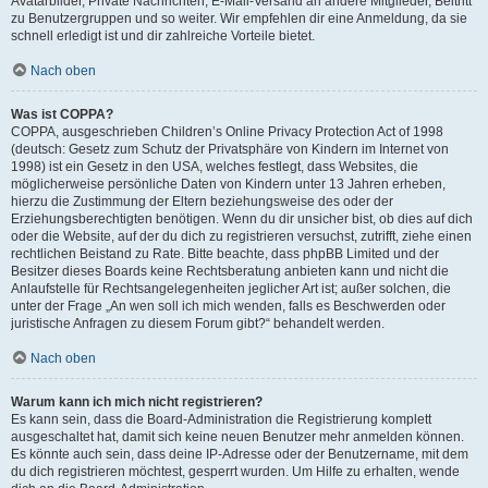
Avatarbilder, Private Nachrichten, E-Mail-Versand an andere Mitglieder, Beitritt
zu Benutzergruppen und so weiter. Wir empfehlen dir eine Anmeldung, da sie
schnell erledigt ist und dir zahlreiche Vorteile bietet.
Nach oben
Was ist COPPA?
COPPA, ausgeschrieben Children’s Online Privacy Protection Act of 1998
(deutsch: Gesetz zum Schutz der Privatsphäre von Kindern im Internet von
1998) ist ein Gesetz in den USA, welches festlegt, dass Websites, die
möglicherweise persönliche Daten von Kindern unter 13 Jahren erheben,
hierzu die Zustimmung der Eltern beziehungsweise des oder der
Erziehungsberechtigten benötigen. Wenn du dir unsicher bist, ob dies auf dich
oder die Website, auf der du dich zu registrieren versuchst, zutrifft, ziehe einen
rechtlichen Beistand zu Rate. Bitte beachte, dass phpBB Limited und der
Besitzer dieses Boards keine Rechtsberatung anbieten kann und nicht die
Anlaufstelle für Rechtsangelegenheiten jeglicher Art ist; außer solchen, die
unter der Frage „An wen soll ich mich wenden, falls es Beschwerden oder
juristische Anfragen zu diesem Forum gibt?“ behandelt werden.
Nach oben
Warum kann ich mich nicht registrieren?
Es kann sein, dass die Board-Administration die Registrierung komplett
ausgeschaltet hat, damit sich keine neuen Benutzer mehr anmelden können.
Es könnte auch sein, dass deine IP-Adresse oder der Benutzername, mit dem
du dich registrieren möchtest, gesperrt wurden. Um Hilfe zu erhalten, wende