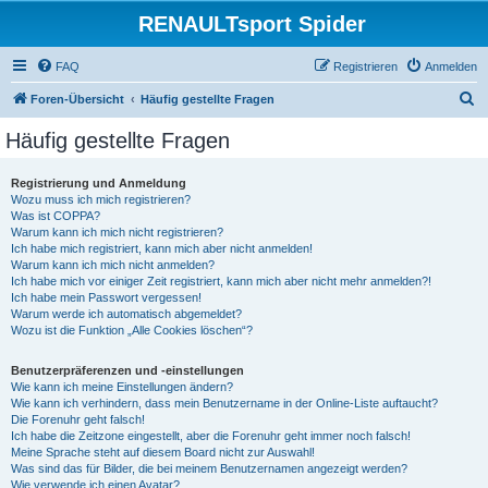
RENAULTsport Spider
FAQ
Registrieren
Anmelden
S
Foren-Übersicht
Häufig gestellte Fragen
u
Häufig gestellte Fragen
c
h
Registrierung und Anmeldung
Wozu muss ich mich registrieren?
e
Was ist COPPA?
Warum kann ich mich nicht registrieren?
Ich habe mich registriert, kann mich aber nicht anmelden!
Warum kann ich mich nicht anmelden?
Ich habe mich vor einiger Zeit registriert, kann mich aber nicht mehr anmelden?!
Ich habe mein Passwort vergessen!
Warum werde ich automatisch abgemeldet?
Wozu ist die Funktion „Alle Cookies löschen“?
Benutzerpräferenzen und -einstellungen
Wie kann ich meine Einstellungen ändern?
Wie kann ich verhindern, dass mein Benutzername in der Online-Liste auftaucht?
Die Forenuhr geht falsch!
Ich habe die Zeitzone eingestellt, aber die Forenuhr geht immer noch falsch!
Meine Sprache steht auf diesem Board nicht zur Auswahl!
Was sind das für Bilder, die bei meinem Benutzernamen angezeigt werden?
Wie verwende ich einen Avatar?