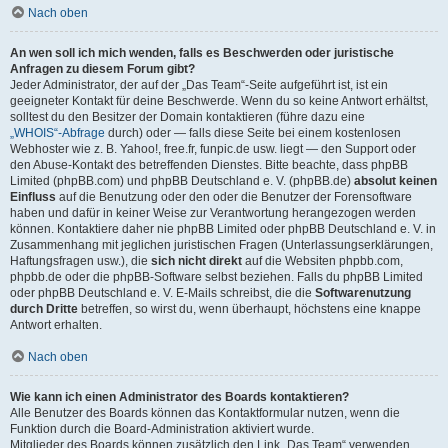
Nach oben
An wen soll ich mich wenden, falls es Beschwerden oder juristische
Anfragen zu diesem Forum gibt?
Jeder Administrator, der auf der „Das Team“-Seite aufgeführt ist, ist ein
geeigneter Kontakt für deine Beschwerde. Wenn du so keine Antwort erhältst,
solltest du den Besitzer der Domain kontaktieren (führe dazu eine
„WHOIS“-Abfrage
durch) oder — falls diese Seite bei einem kostenlosen
Webhoster wie z. B. Yahoo!, free.fr, funpic.de usw. liegt — den Support oder
den Abuse-Kontakt des betreffenden Dienstes. Bitte beachte, dass phpBB
Limited (phpBB.com) und phpBB Deutschland e. V. (phpBB.de)
absolut keinen
Einfluss
auf die Benutzung oder den oder die Benutzer der Forensoftware
haben und dafür in keiner Weise zur Verantwortung herangezogen werden
können. Kontaktiere daher nie phpBB Limited oder phpBB Deutschland e. V. in
Zusammenhang mit jeglichen juristischen Fragen (Unterlassungserklärungen,
Haftungsfragen usw.), die
sich nicht direkt
auf die Websiten phpbb.com,
phpbb.de oder die phpBB-Software selbst beziehen. Falls du phpBB Limited
oder phpBB Deutschland e. V. E-Mails schreibst, die die
Softwarenutzung
durch Dritte
betreffen, so wirst du, wenn überhaupt, höchstens eine knappe
Antwort erhalten.
Nach oben
Wie kann ich einen Administrator des Boards kontaktieren?
Alle Benutzer des Boards können das Kontaktformular nutzen, wenn die
Funktion durch die Board-Administration aktiviert wurde.
Mitglieder des Boards können zusätzlich den Link „Das Team“ verwenden.