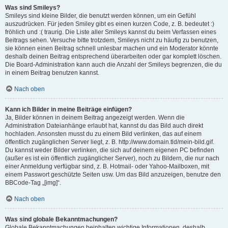
Was sind Smileys?
Smileys sind kleine Bilder, die benutzt werden können, um ein Gefühl
auszudrücken. Für jeden Smiley gibt es einen kurzen Code, z. B. bedeutet :)
fröhlich und :( traurig. Die Liste aller Smileys kannst du beim Verfassen eines
Beitrags sehen. Versuche bitte trotzdem, Smileys nicht zu häufig zu benutzen,
sie können einen Beitrag schnell unlesbar machen und ein Moderator könnte
deshalb deinen Beitrag entsprechend überarbeiten oder gar komplett löschen.
Die Board-Administration kann auch die Anzahl der Smileys begrenzen, die du
in einem Beitrag benutzen kannst.
Nach oben
Kann ich Bilder in meine Beiträge einfügen?
Ja, Bilder können in deinem Beitrag angezeigt werden. Wenn die
Administration Dateianhänge erlaubt hat, kannst du das Bild auch direkt
hochladen. Ansonsten musst du zu einem Bild verlinken, das auf einem
öffentlich zugänglichen Server liegt, z. B. http://www.domain.tld/mein-bild.gif.
Du kannst weder Bilder verlinken, die sich auf deinem eigenen PC befinden
(außer es ist ein öffentlich zugänglicher Server), noch zu Bildern, die nur nach
einer Anmeldung verfügbar sind, z. B. Hotmail- oder Yahoo-Mailboxen, mit
einem Passwort geschützte Seiten usw. Um das Bild anzuzeigen, benutze den
BBCode-Tag „[img]“.
Nach oben
Was sind globale Bekanntmachungen?
Globale Bekanntmachungen beinhalten wichtige Informationen, deshalb