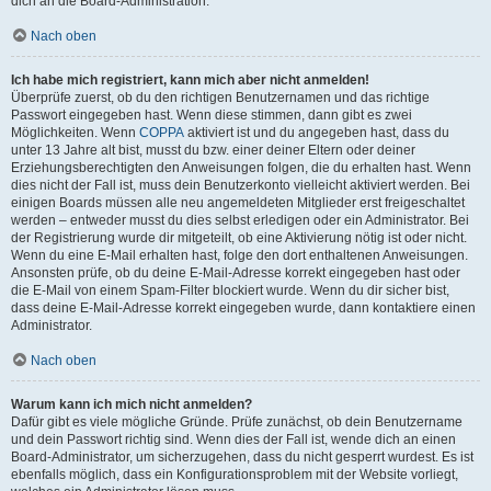
dich an die Board-Administration.
Nach oben
Ich habe mich registriert, kann mich aber nicht anmelden!
Überprüfe zuerst, ob du den richtigen Benutzernamen und das richtige
Passwort eingegeben hast. Wenn diese stimmen, dann gibt es zwei
Möglichkeiten. Wenn
COPPA
aktiviert ist und du angegeben hast, dass du
unter 13 Jahre alt bist, musst du bzw. einer deiner Eltern oder deiner
Erziehungsberechtigten den Anweisungen folgen, die du erhalten hast. Wenn
dies nicht der Fall ist, muss dein Benutzerkonto vielleicht aktiviert werden. Bei
einigen Boards müssen alle neu angemeldeten Mitglieder erst freigeschaltet
werden – entweder musst du dies selbst erledigen oder ein Administrator. Bei
der Registrierung wurde dir mitgeteilt, ob eine Aktivierung nötig ist oder nicht.
Wenn du eine E-Mail erhalten hast, folge den dort enthaltenen Anweisungen.
Ansonsten prüfe, ob du deine E-Mail-Adresse korrekt eingegeben hast oder
die E-Mail von einem Spam-Filter blockiert wurde. Wenn du dir sicher bist,
dass deine E-Mail-Adresse korrekt eingegeben wurde, dann kontaktiere einen
Administrator.
Nach oben
Warum kann ich mich nicht anmelden?
Dafür gibt es viele mögliche Gründe. Prüfe zunächst, ob dein Benutzername
und dein Passwort richtig sind. Wenn dies der Fall ist, wende dich an einen
Board-Administrator, um sicherzugehen, dass du nicht gesperrt wurdest. Es ist
ebenfalls möglich, dass ein Konfigurationsproblem mit der Website vorliegt,