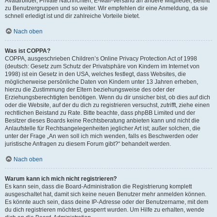
Avatarbilder, Private Nachrichten, E-Mail-Versand an andere Mitglieder, Beitritt
zu Benutzergruppen und so weiter. Wir empfehlen dir eine Anmeldung, da sie
schnell erledigt ist und dir zahlreiche Vorteile bietet.
Nach oben
Was ist COPPA?
COPPA, ausgeschrieben Children’s Online Privacy Protection Act of 1998
(deutsch: Gesetz zum Schutz der Privatsphäre von Kindern im Internet von
1998) ist ein Gesetz in den USA, welches festlegt, dass Websites, die
möglicherweise persönliche Daten von Kindern unter 13 Jahren erheben,
hierzu die Zustimmung der Eltern beziehungsweise des oder der
Erziehungsberechtigten benötigen. Wenn du dir unsicher bist, ob dies auf dich
oder die Website, auf der du dich zu registrieren versuchst, zutrifft, ziehe einen
rechtlichen Beistand zu Rate. Bitte beachte, dass phpBB Limited und der
Besitzer dieses Boards keine Rechtsberatung anbieten kann und nicht die
Anlaufstelle für Rechtsangelegenheiten jeglicher Art ist; außer solchen, die
unter der Frage „An wen soll ich mich wenden, falls es Beschwerden oder
juristische Anfragen zu diesem Forum gibt?“ behandelt werden.
Nach oben
Warum kann ich mich nicht registrieren?
Es kann sein, dass die Board-Administration die Registrierung komplett
ausgeschaltet hat, damit sich keine neuen Benutzer mehr anmelden können.
Es könnte auch sein, dass deine IP-Adresse oder der Benutzername, mit dem
du dich registrieren möchtest, gesperrt wurden. Um Hilfe zu erhalten, wende