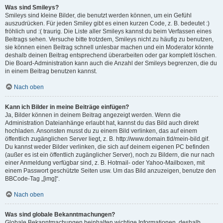
Was sind Smileys?
Smileys sind kleine Bilder, die benutzt werden können, um ein Gefühl
auszudrücken. Für jeden Smiley gibt es einen kurzen Code, z. B. bedeutet :)
fröhlich und :( traurig. Die Liste aller Smileys kannst du beim Verfassen eines
Beitrags sehen. Versuche bitte trotzdem, Smileys nicht zu häufig zu benutzen,
sie können einen Beitrag schnell unlesbar machen und ein Moderator könnte
deshalb deinen Beitrag entsprechend überarbeiten oder gar komplett löschen.
Die Board-Administration kann auch die Anzahl der Smileys begrenzen, die du
in einem Beitrag benutzen kannst.
Nach oben
Kann ich Bilder in meine Beiträge einfügen?
Ja, Bilder können in deinem Beitrag angezeigt werden. Wenn die
Administration Dateianhänge erlaubt hat, kannst du das Bild auch direkt
hochladen. Ansonsten musst du zu einem Bild verlinken, das auf einem
öffentlich zugänglichen Server liegt, z. B. http://www.domain.tld/mein-bild.gif.
Du kannst weder Bilder verlinken, die sich auf deinem eigenen PC befinden
(außer es ist ein öffentlich zugänglicher Server), noch zu Bildern, die nur nach
einer Anmeldung verfügbar sind, z. B. Hotmail- oder Yahoo-Mailboxen, mit
einem Passwort geschützte Seiten usw. Um das Bild anzuzeigen, benutze den
BBCode-Tag „[img]“.
Nach oben
Was sind globale Bekanntmachungen?
Globale Bekanntmachungen beinhalten wichtige Informationen, deshalb