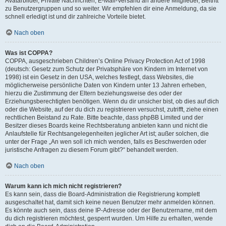
Avatarbilder, Private Nachrichten, E-Mail-Versand an andere Mitglieder, Beitritt
zu Benutzergruppen und so weiter. Wir empfehlen dir eine Anmeldung, da sie
schnell erledigt ist und dir zahlreiche Vorteile bietet.
Nach oben
Was ist COPPA?
COPPA, ausgeschrieben Children’s Online Privacy Protection Act of 1998
(deutsch: Gesetz zum Schutz der Privatsphäre von Kindern im Internet von
1998) ist ein Gesetz in den USA, welches festlegt, dass Websites, die
möglicherweise persönliche Daten von Kindern unter 13 Jahren erheben,
hierzu die Zustimmung der Eltern beziehungsweise des oder der
Erziehungsberechtigten benötigen. Wenn du dir unsicher bist, ob dies auf dich
oder die Website, auf der du dich zu registrieren versuchst, zutrifft, ziehe einen
rechtlichen Beistand zu Rate. Bitte beachte, dass phpBB Limited und der
Besitzer dieses Boards keine Rechtsberatung anbieten kann und nicht die
Anlaufstelle für Rechtsangelegenheiten jeglicher Art ist; außer solchen, die
unter der Frage „An wen soll ich mich wenden, falls es Beschwerden oder
juristische Anfragen zu diesem Forum gibt?“ behandelt werden.
Nach oben
Warum kann ich mich nicht registrieren?
Es kann sein, dass die Board-Administration die Registrierung komplett
ausgeschaltet hat, damit sich keine neuen Benutzer mehr anmelden können.
Es könnte auch sein, dass deine IP-Adresse oder der Benutzername, mit dem
du dich registrieren möchtest, gesperrt wurden. Um Hilfe zu erhalten, wende