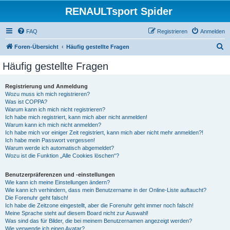
RENAULTsport Spider
FAQ
Registrieren
Anmelden
S
Foren-Übersicht
Häufig gestellte Fragen
u
Häufig gestellte Fragen
c
h
Registrierung und Anmeldung
Wozu muss ich mich registrieren?
e
Was ist COPPA?
Warum kann ich mich nicht registrieren?
Ich habe mich registriert, kann mich aber nicht anmelden!
Warum kann ich mich nicht anmelden?
Ich habe mich vor einiger Zeit registriert, kann mich aber nicht mehr anmelden?!
Ich habe mein Passwort vergessen!
Warum werde ich automatisch abgemeldet?
Wozu ist die Funktion „Alle Cookies löschen“?
Benutzerpräferenzen und -einstellungen
Wie kann ich meine Einstellungen ändern?
Wie kann ich verhindern, dass mein Benutzername in der Online-Liste auftaucht?
Die Forenuhr geht falsch!
Ich habe die Zeitzone eingestellt, aber die Forenuhr geht immer noch falsch!
Meine Sprache steht auf diesem Board nicht zur Auswahl!
Was sind das für Bilder, die bei meinem Benutzernamen angezeigt werden?
Wie verwende ich einen Avatar?