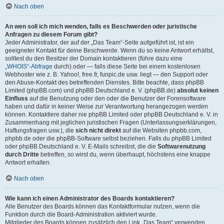
Nach oben
An wen soll ich mich wenden, falls es Beschwerden oder juristische
Anfragen zu diesem Forum gibt?
Jeder Administrator, der auf der „Das Team“-Seite aufgeführt ist, ist ein
geeigneter Kontakt für deine Beschwerde. Wenn du so keine Antwort erhältst,
solltest du den Besitzer der Domain kontaktieren (führe dazu eine
„WHOIS“-Abfrage
durch) oder — falls diese Seite bei einem kostenlosen
Webhoster wie z. B. Yahoo!, free.fr, funpic.de usw. liegt — den Support oder
den Abuse-Kontakt des betreffenden Dienstes. Bitte beachte, dass phpBB
Limited (phpBB.com) und phpBB Deutschland e. V. (phpBB.de)
absolut keinen
Einfluss
auf die Benutzung oder den oder die Benutzer der Forensoftware
haben und dafür in keiner Weise zur Verantwortung herangezogen werden
können. Kontaktiere daher nie phpBB Limited oder phpBB Deutschland e. V. in
Zusammenhang mit jeglichen juristischen Fragen (Unterlassungserklärungen,
Haftungsfragen usw.), die
sich nicht direkt
auf die Websiten phpbb.com,
phpbb.de oder die phpBB-Software selbst beziehen. Falls du phpBB Limited
oder phpBB Deutschland e. V. E-Mails schreibst, die die
Softwarenutzung
durch Dritte
betreffen, so wirst du, wenn überhaupt, höchstens eine knappe
Antwort erhalten.
Nach oben
Wie kann ich einen Administrator des Boards kontaktieren?
Alle Benutzer des Boards können das Kontaktformular nutzen, wenn die
Funktion durch die Board-Administration aktiviert wurde.
Mitglieder des Boards können zusätzlich den Link „Das Team“ verwenden.