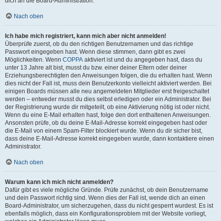
dich an die Board-Administration.
Nach oben
Ich habe mich registriert, kann mich aber nicht anmelden!
Überprüfe zuerst, ob du den richtigen Benutzernamen und das richtige
Passwort eingegeben hast. Wenn diese stimmen, dann gibt es zwei
Möglichkeiten. Wenn
COPPA
aktiviert ist und du angegeben hast, dass du
unter 13 Jahre alt bist, musst du bzw. einer deiner Eltern oder deiner
Erziehungsberechtigten den Anweisungen folgen, die du erhalten hast. Wenn
dies nicht der Fall ist, muss dein Benutzerkonto vielleicht aktiviert werden. Bei
einigen Boards müssen alle neu angemeldeten Mitglieder erst freigeschaltet
werden – entweder musst du dies selbst erledigen oder ein Administrator. Bei
der Registrierung wurde dir mitgeteilt, ob eine Aktivierung nötig ist oder nicht.
Wenn du eine E-Mail erhalten hast, folge den dort enthaltenen Anweisungen.
Ansonsten prüfe, ob du deine E-Mail-Adresse korrekt eingegeben hast oder
die E-Mail von einem Spam-Filter blockiert wurde. Wenn du dir sicher bist,
dass deine E-Mail-Adresse korrekt eingegeben wurde, dann kontaktiere einen
Administrator.
Nach oben
Warum kann ich mich nicht anmelden?
Dafür gibt es viele mögliche Gründe. Prüfe zunächst, ob dein Benutzername
und dein Passwort richtig sind. Wenn dies der Fall ist, wende dich an einen
Board-Administrator, um sicherzugehen, dass du nicht gesperrt wurdest. Es ist
ebenfalls möglich, dass ein Konfigurationsproblem mit der Website vorliegt,