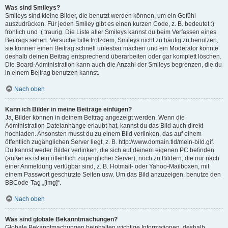
Was sind Smileys?
Smileys sind kleine Bilder, die benutzt werden können, um ein Gefühl
auszudrücken. Für jeden Smiley gibt es einen kurzen Code, z. B. bedeutet :)
fröhlich und :( traurig. Die Liste aller Smileys kannst du beim Verfassen eines
Beitrags sehen. Versuche bitte trotzdem, Smileys nicht zu häufig zu benutzen,
sie können einen Beitrag schnell unlesbar machen und ein Moderator könnte
deshalb deinen Beitrag entsprechend überarbeiten oder gar komplett löschen.
Die Board-Administration kann auch die Anzahl der Smileys begrenzen, die du
in einem Beitrag benutzen kannst.
Nach oben
Kann ich Bilder in meine Beiträge einfügen?
Ja, Bilder können in deinem Beitrag angezeigt werden. Wenn die
Administration Dateianhänge erlaubt hat, kannst du das Bild auch direkt
hochladen. Ansonsten musst du zu einem Bild verlinken, das auf einem
öffentlich zugänglichen Server liegt, z. B. http://www.domain.tld/mein-bild.gif.
Du kannst weder Bilder verlinken, die sich auf deinem eigenen PC befinden
(außer es ist ein öffentlich zugänglicher Server), noch zu Bildern, die nur nach
einer Anmeldung verfügbar sind, z. B. Hotmail- oder Yahoo-Mailboxen, mit
einem Passwort geschützte Seiten usw. Um das Bild anzuzeigen, benutze den
BBCode-Tag „[img]“.
Nach oben
Was sind globale Bekanntmachungen?
Globale Bekanntmachungen beinhalten wichtige Informationen, deshalb