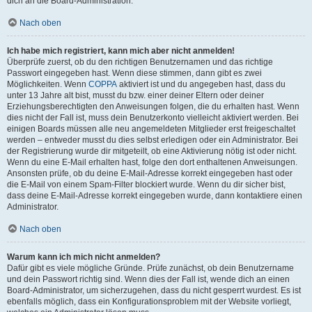
dich an die Board-Administration.
Nach oben
Ich habe mich registriert, kann mich aber nicht anmelden!
Überprüfe zuerst, ob du den richtigen Benutzernamen und das richtige
Passwort eingegeben hast. Wenn diese stimmen, dann gibt es zwei
Möglichkeiten. Wenn
COPPA
aktiviert ist und du angegeben hast, dass du
unter 13 Jahre alt bist, musst du bzw. einer deiner Eltern oder deiner
Erziehungsberechtigten den Anweisungen folgen, die du erhalten hast. Wenn
dies nicht der Fall ist, muss dein Benutzerkonto vielleicht aktiviert werden. Bei
einigen Boards müssen alle neu angemeldeten Mitglieder erst freigeschaltet
werden – entweder musst du dies selbst erledigen oder ein Administrator. Bei
der Registrierung wurde dir mitgeteilt, ob eine Aktivierung nötig ist oder nicht.
Wenn du eine E-Mail erhalten hast, folge den dort enthaltenen Anweisungen.
Ansonsten prüfe, ob du deine E-Mail-Adresse korrekt eingegeben hast oder
die E-Mail von einem Spam-Filter blockiert wurde. Wenn du dir sicher bist,
dass deine E-Mail-Adresse korrekt eingegeben wurde, dann kontaktiere einen
Administrator.
Nach oben
Warum kann ich mich nicht anmelden?
Dafür gibt es viele mögliche Gründe. Prüfe zunächst, ob dein Benutzername
und dein Passwort richtig sind. Wenn dies der Fall ist, wende dich an einen
Board-Administrator, um sicherzugehen, dass du nicht gesperrt wurdest. Es ist
ebenfalls möglich, dass ein Konfigurationsproblem mit der Website vorliegt,