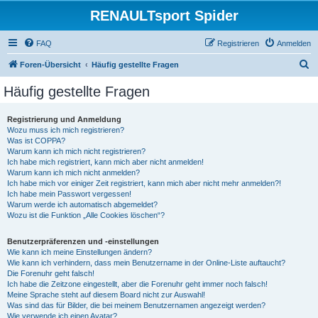
RENAULTsport Spider
FAQ
Registrieren
Anmelden
S
Foren-Übersicht
Häufig gestellte Fragen
u
Häufig gestellte Fragen
c
h
Registrierung und Anmeldung
Wozu muss ich mich registrieren?
e
Was ist COPPA?
Warum kann ich mich nicht registrieren?
Ich habe mich registriert, kann mich aber nicht anmelden!
Warum kann ich mich nicht anmelden?
Ich habe mich vor einiger Zeit registriert, kann mich aber nicht mehr anmelden?!
Ich habe mein Passwort vergessen!
Warum werde ich automatisch abgemeldet?
Wozu ist die Funktion „Alle Cookies löschen“?
Benutzerpräferenzen und -einstellungen
Wie kann ich meine Einstellungen ändern?
Wie kann ich verhindern, dass mein Benutzername in der Online-Liste auftaucht?
Die Forenuhr geht falsch!
Ich habe die Zeitzone eingestellt, aber die Forenuhr geht immer noch falsch!
Meine Sprache steht auf diesem Board nicht zur Auswahl!
Was sind das für Bilder, die bei meinem Benutzernamen angezeigt werden?
Wie verwende ich einen Avatar?