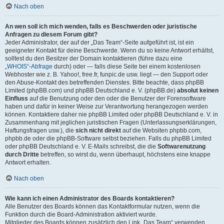
Nach oben
An wen soll ich mich wenden, falls es Beschwerden oder juristische
Anfragen zu diesem Forum gibt?
Jeder Administrator, der auf der „Das Team“-Seite aufgeführt ist, ist ein
geeigneter Kontakt für deine Beschwerde. Wenn du so keine Antwort erhältst,
solltest du den Besitzer der Domain kontaktieren (führe dazu eine
„WHOIS“-Abfrage
durch) oder — falls diese Seite bei einem kostenlosen
Webhoster wie z. B. Yahoo!, free.fr, funpic.de usw. liegt — den Support oder
den Abuse-Kontakt des betreffenden Dienstes. Bitte beachte, dass phpBB
Limited (phpBB.com) und phpBB Deutschland e. V. (phpBB.de)
absolut keinen
Einfluss
auf die Benutzung oder den oder die Benutzer der Forensoftware
haben und dafür in keiner Weise zur Verantwortung herangezogen werden
können. Kontaktiere daher nie phpBB Limited oder phpBB Deutschland e. V. in
Zusammenhang mit jeglichen juristischen Fragen (Unterlassungserklärungen,
Haftungsfragen usw.), die
sich nicht direkt
auf die Websiten phpbb.com,
phpbb.de oder die phpBB-Software selbst beziehen. Falls du phpBB Limited
oder phpBB Deutschland e. V. E-Mails schreibst, die die
Softwarenutzung
durch Dritte
betreffen, so wirst du, wenn überhaupt, höchstens eine knappe
Antwort erhalten.
Nach oben
Wie kann ich einen Administrator des Boards kontaktieren?
Alle Benutzer des Boards können das Kontaktformular nutzen, wenn die
Funktion durch die Board-Administration aktiviert wurde.
Mitglieder des Boards können zusätzlich den Link „Das Team“ verwenden.