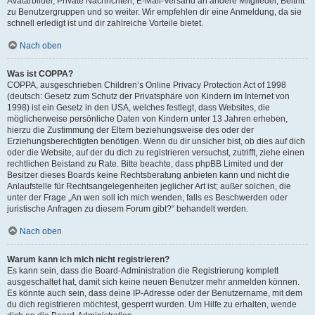
Avatarbilder, Private Nachrichten, E-Mail-Versand an andere Mitglieder, Beitritt
zu Benutzergruppen und so weiter. Wir empfehlen dir eine Anmeldung, da sie
schnell erledigt ist und dir zahlreiche Vorteile bietet.
Nach oben
Was ist COPPA?
COPPA, ausgeschrieben Children’s Online Privacy Protection Act of 1998
(deutsch: Gesetz zum Schutz der Privatsphäre von Kindern im Internet von
1998) ist ein Gesetz in den USA, welches festlegt, dass Websites, die
möglicherweise persönliche Daten von Kindern unter 13 Jahren erheben,
hierzu die Zustimmung der Eltern beziehungsweise des oder der
Erziehungsberechtigten benötigen. Wenn du dir unsicher bist, ob dies auf dich
oder die Website, auf der du dich zu registrieren versuchst, zutrifft, ziehe einen
rechtlichen Beistand zu Rate. Bitte beachte, dass phpBB Limited und der
Besitzer dieses Boards keine Rechtsberatung anbieten kann und nicht die
Anlaufstelle für Rechtsangelegenheiten jeglicher Art ist; außer solchen, die
unter der Frage „An wen soll ich mich wenden, falls es Beschwerden oder
juristische Anfragen zu diesem Forum gibt?“ behandelt werden.
Nach oben
Warum kann ich mich nicht registrieren?
Es kann sein, dass die Board-Administration die Registrierung komplett
ausgeschaltet hat, damit sich keine neuen Benutzer mehr anmelden können.
Es könnte auch sein, dass deine IP-Adresse oder der Benutzername, mit dem
du dich registrieren möchtest, gesperrt wurden. Um Hilfe zu erhalten, wende