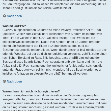
Avatarbilder, Private Nachrichten, E-Mail-Versand an andere Mitglieder, Beitritt
zu Benutzergruppen und so weiter. Wir empfehlen dir eine Anmeldung, da sie
schnell erledigt ist und dir zahlreiche Vorteile bietet.
Nach oben
Was ist COPPA?
COPPA, ausgeschrieben Children’s Online Privacy Protection Act of 1998
(deutsch: Gesetz zum Schutz der Privatsphäre von Kindern im Internet von
1998) ist ein Gesetz in den USA, welches festlegt, dass Websites, die
möglicherweise persönliche Daten von Kindern unter 13 Jahren erheben,
hierzu die Zustimmung der Eltern beziehungsweise des oder der
Erziehungsberechtigten benötigen. Wenn du dir unsicher bist, ob dies auf dich
oder die Website, auf der du dich zu registrieren versuchst, zutrifft, ziehe einen
rechtlichen Beistand zu Rate. Bitte beachte, dass phpBB Limited und der
Besitzer dieses Boards keine Rechtsberatung anbieten kann und nicht die
Anlaufstelle für Rechtsangelegenheiten jeglicher Art ist; außer solchen, die
unter der Frage „An wen soll ich mich wenden, falls es Beschwerden oder
juristische Anfragen zu diesem Forum gibt?“ behandelt werden.
Nach oben
Warum kann ich mich nicht registrieren?
Es kann sein, dass die Board-Administration die Registrierung komplett
ausgeschaltet hat, damit sich keine neuen Benutzer mehr anmelden können.
Es könnte auch sein, dass deine IP-Adresse oder der Benutzername, mit dem
du dich registrieren möchtest, gesperrt wurden. Um Hilfe zu erhalten, wende