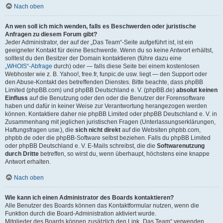
Nach oben
An wen soll ich mich wenden, falls es Beschwerden oder juristische
Anfragen zu diesem Forum gibt?
Jeder Administrator, der auf der „Das Team“-Seite aufgeführt ist, ist ein
geeigneter Kontakt für deine Beschwerde. Wenn du so keine Antwort erhältst,
solltest du den Besitzer der Domain kontaktieren (führe dazu eine
„WHOIS“-Abfrage
durch) oder — falls diese Seite bei einem kostenlosen
Webhoster wie z. B. Yahoo!, free.fr, funpic.de usw. liegt — den Support oder
den Abuse-Kontakt des betreffenden Dienstes. Bitte beachte, dass phpBB
Limited (phpBB.com) und phpBB Deutschland e. V. (phpBB.de)
absolut keinen
Einfluss
auf die Benutzung oder den oder die Benutzer der Forensoftware
haben und dafür in keiner Weise zur Verantwortung herangezogen werden
können. Kontaktiere daher nie phpBB Limited oder phpBB Deutschland e. V. in
Zusammenhang mit jeglichen juristischen Fragen (Unterlassungserklärungen,
Haftungsfragen usw.), die
sich nicht direkt
auf die Websiten phpbb.com,
phpbb.de oder die phpBB-Software selbst beziehen. Falls du phpBB Limited
oder phpBB Deutschland e. V. E-Mails schreibst, die die
Softwarenutzung
durch Dritte
betreffen, so wirst du, wenn überhaupt, höchstens eine knappe
Antwort erhalten.
Nach oben
Wie kann ich einen Administrator des Boards kontaktieren?
Alle Benutzer des Boards können das Kontaktformular nutzen, wenn die
Funktion durch die Board-Administration aktiviert wurde.
Mitglieder des Boards können zusätzlich den Link „Das Team“ verwenden.