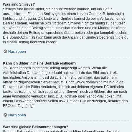
Was sind Smileys?
Smileys sind kleine Bilder, die benutzt werden können, um ein Gefühl
auszudrücken. Für jeden Smiley gibt es einen kurzen Code, z. B. bedeutet :)
fröhlich und :( traurig. Die Liste aller Smileys kannst du beim Verfassen eines
Beitrags sehen. Versuche bitte trotzdem, Smileys nicht zu häufig zu benutzen,
sie können einen Beitrag schnell unlesbar machen und ein Moderator könnte
deshalb deinen Beitrag entsprechend überarbeiten oder gar komplett löschen.
Die Board-Administration kann auch die Anzahl der Smileys begrenzen, die du
in einem Beitrag benutzen kannst.
Nach oben
Kann ich Bilder in meine Beiträge einfügen?
Ja, Bilder können in deinem Beitrag angezeigt werden. Wenn die
Administration Dateianhänge erlaubt hat, kannst du das Bild auch direkt
hochladen. Ansonsten musst du zu einem Bild verlinken, das auf einem
öffentlich zugänglichen Server liegt, z. B. http://www.domain.tld/mein-bild.gif.
Du kannst weder Bilder verlinken, die sich auf deinem eigenen PC befinden
(außer es ist ein öffentlich zugänglicher Server), noch zu Bildern, die nur nach
einer Anmeldung verfügbar sind, z. B. Hotmail- oder Yahoo-Mailboxen, mit
einem Passwort geschützte Seiten usw. Um das Bild anzuzeigen, benutze den
BBCode-Tag „[img]“.
Nach oben
Was sind globale Bekanntmachungen?
Globale Bekanntmachungen beinhalten wichtige Informationen, deshalb