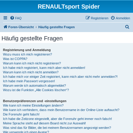
RENAULTsport Spider
FAQ
Registrieren
Anmelden
S
Foren-Übersicht
Häufig gestellte Fragen
u
Häufig gestellte Fragen
c
h
Registrierung und Anmeldung
Wozu muss ich mich registrieren?
e
Was ist COPPA?
Warum kann ich mich nicht registrieren?
Ich habe mich registriert, kann mich aber nicht anmelden!
Warum kann ich mich nicht anmelden?
Ich habe mich vor einiger Zeit registriert, kann mich aber nicht mehr anmelden?!
Ich habe mein Passwort vergessen!
Warum werde ich automatisch abgemeldet?
Wozu ist die Funktion „Alle Cookies löschen“?
Benutzerpräferenzen und -einstellungen
Wie kann ich meine Einstellungen ändern?
Wie kann ich verhindern, dass mein Benutzername in der Online-Liste auftaucht?
Die Forenuhr geht falsch!
Ich habe die Zeitzone eingestellt, aber die Forenuhr geht immer noch falsch!
Meine Sprache steht auf diesem Board nicht zur Auswahl!
Was sind das für Bilder, die bei meinem Benutzernamen angezeigt werden?
Wie verwende ich einen Avatar?