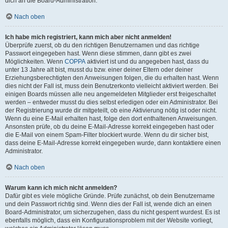
dich an die Board-Administration.
Nach oben
Ich habe mich registriert, kann mich aber nicht anmelden!
Überprüfe zuerst, ob du den richtigen Benutzernamen und das richtige
Passwort eingegeben hast. Wenn diese stimmen, dann gibt es zwei
Möglichkeiten. Wenn
COPPA
aktiviert ist und du angegeben hast, dass du
unter 13 Jahre alt bist, musst du bzw. einer deiner Eltern oder deiner
Erziehungsberechtigten den Anweisungen folgen, die du erhalten hast. Wenn
dies nicht der Fall ist, muss dein Benutzerkonto vielleicht aktiviert werden. Bei
einigen Boards müssen alle neu angemeldeten Mitglieder erst freigeschaltet
werden – entweder musst du dies selbst erledigen oder ein Administrator. Bei
der Registrierung wurde dir mitgeteilt, ob eine Aktivierung nötig ist oder nicht.
Wenn du eine E-Mail erhalten hast, folge den dort enthaltenen Anweisungen.
Ansonsten prüfe, ob du deine E-Mail-Adresse korrekt eingegeben hast oder
die E-Mail von einem Spam-Filter blockiert wurde. Wenn du dir sicher bist,
dass deine E-Mail-Adresse korrekt eingegeben wurde, dann kontaktiere einen
Administrator.
Nach oben
Warum kann ich mich nicht anmelden?
Dafür gibt es viele mögliche Gründe. Prüfe zunächst, ob dein Benutzername
und dein Passwort richtig sind. Wenn dies der Fall ist, wende dich an einen
Board-Administrator, um sicherzugehen, dass du nicht gesperrt wurdest. Es ist
ebenfalls möglich, dass ein Konfigurationsproblem mit der Website vorliegt,