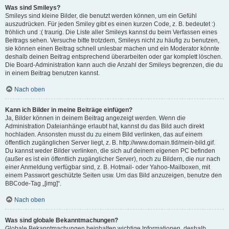
Was sind Smileys?
Smileys sind kleine Bilder, die benutzt werden können, um ein Gefühl
auszudrücken. Für jeden Smiley gibt es einen kurzen Code, z. B. bedeutet :)
fröhlich und :( traurig. Die Liste aller Smileys kannst du beim Verfassen eines
Beitrags sehen. Versuche bitte trotzdem, Smileys nicht zu häufig zu benutzen,
sie können einen Beitrag schnell unlesbar machen und ein Moderator könnte
deshalb deinen Beitrag entsprechend überarbeiten oder gar komplett löschen.
Die Board-Administration kann auch die Anzahl der Smileys begrenzen, die du
in einem Beitrag benutzen kannst.
Nach oben
Kann ich Bilder in meine Beiträge einfügen?
Ja, Bilder können in deinem Beitrag angezeigt werden. Wenn die
Administration Dateianhänge erlaubt hat, kannst du das Bild auch direkt
hochladen. Ansonsten musst du zu einem Bild verlinken, das auf einem
öffentlich zugänglichen Server liegt, z. B. http://www.domain.tld/mein-bild.gif.
Du kannst weder Bilder verlinken, die sich auf deinem eigenen PC befinden
(außer es ist ein öffentlich zugänglicher Server), noch zu Bildern, die nur nach
einer Anmeldung verfügbar sind, z. B. Hotmail- oder Yahoo-Mailboxen, mit
einem Passwort geschützte Seiten usw. Um das Bild anzuzeigen, benutze den
BBCode-Tag „[img]“.
Nach oben
Was sind globale Bekanntmachungen?
Globale Bekanntmachungen beinhalten wichtige Informationen, deshalb