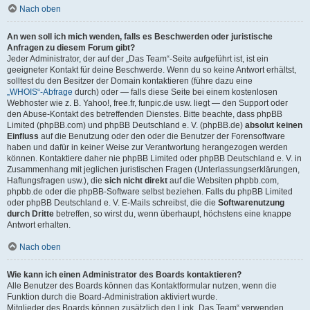
Nach oben
An wen soll ich mich wenden, falls es Beschwerden oder juristische
Anfragen zu diesem Forum gibt?
Jeder Administrator, der auf der „Das Team“-Seite aufgeführt ist, ist ein
geeigneter Kontakt für deine Beschwerde. Wenn du so keine Antwort erhältst,
solltest du den Besitzer der Domain kontaktieren (führe dazu eine
„WHOIS“-Abfrage
durch) oder — falls diese Seite bei einem kostenlosen
Webhoster wie z. B. Yahoo!, free.fr, funpic.de usw. liegt — den Support oder
den Abuse-Kontakt des betreffenden Dienstes. Bitte beachte, dass phpBB
Limited (phpBB.com) und phpBB Deutschland e. V. (phpBB.de)
absolut keinen
Einfluss
auf die Benutzung oder den oder die Benutzer der Forensoftware
haben und dafür in keiner Weise zur Verantwortung herangezogen werden
können. Kontaktiere daher nie phpBB Limited oder phpBB Deutschland e. V. in
Zusammenhang mit jeglichen juristischen Fragen (Unterlassungserklärungen,
Haftungsfragen usw.), die
sich nicht direkt
auf die Websiten phpbb.com,
phpbb.de oder die phpBB-Software selbst beziehen. Falls du phpBB Limited
oder phpBB Deutschland e. V. E-Mails schreibst, die die
Softwarenutzung
durch Dritte
betreffen, so wirst du, wenn überhaupt, höchstens eine knappe
Antwort erhalten.
Nach oben
Wie kann ich einen Administrator des Boards kontaktieren?
Alle Benutzer des Boards können das Kontaktformular nutzen, wenn die
Funktion durch die Board-Administration aktiviert wurde.
Mitglieder des Boards können zusätzlich den Link „Das Team“ verwenden.