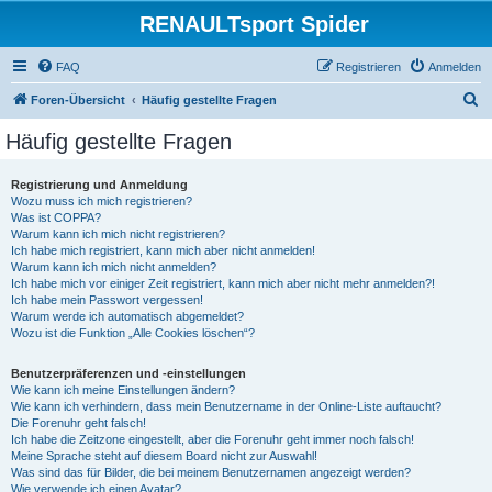
RENAULTsport Spider
FAQ
Registrieren
Anmelden
S
Foren-Übersicht
Häufig gestellte Fragen
u
Häufig gestellte Fragen
c
h
Registrierung und Anmeldung
Wozu muss ich mich registrieren?
e
Was ist COPPA?
Warum kann ich mich nicht registrieren?
Ich habe mich registriert, kann mich aber nicht anmelden!
Warum kann ich mich nicht anmelden?
Ich habe mich vor einiger Zeit registriert, kann mich aber nicht mehr anmelden?!
Ich habe mein Passwort vergessen!
Warum werde ich automatisch abgemeldet?
Wozu ist die Funktion „Alle Cookies löschen“?
Benutzerpräferenzen und -einstellungen
Wie kann ich meine Einstellungen ändern?
Wie kann ich verhindern, dass mein Benutzername in der Online-Liste auftaucht?
Die Forenuhr geht falsch!
Ich habe die Zeitzone eingestellt, aber die Forenuhr geht immer noch falsch!
Meine Sprache steht auf diesem Board nicht zur Auswahl!
Was sind das für Bilder, die bei meinem Benutzernamen angezeigt werden?
Wie verwende ich einen Avatar?