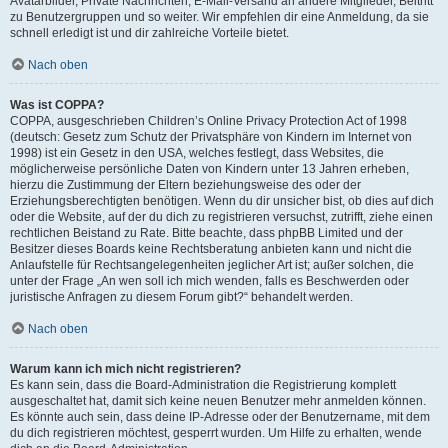
Avatarbilder, Private Nachrichten, E-Mail-Versand an andere Mitglieder, Beitritt
zu Benutzergruppen und so weiter. Wir empfehlen dir eine Anmeldung, da sie
schnell erledigt ist und dir zahlreiche Vorteile bietet.
Nach oben
Was ist COPPA?
COPPA, ausgeschrieben Children’s Online Privacy Protection Act of 1998
(deutsch: Gesetz zum Schutz der Privatsphäre von Kindern im Internet von
1998) ist ein Gesetz in den USA, welches festlegt, dass Websites, die
möglicherweise persönliche Daten von Kindern unter 13 Jahren erheben,
hierzu die Zustimmung der Eltern beziehungsweise des oder der
Erziehungsberechtigten benötigen. Wenn du dir unsicher bist, ob dies auf dich
oder die Website, auf der du dich zu registrieren versuchst, zutrifft, ziehe einen
rechtlichen Beistand zu Rate. Bitte beachte, dass phpBB Limited und der
Besitzer dieses Boards keine Rechtsberatung anbieten kann und nicht die
Anlaufstelle für Rechtsangelegenheiten jeglicher Art ist; außer solchen, die
unter der Frage „An wen soll ich mich wenden, falls es Beschwerden oder
juristische Anfragen zu diesem Forum gibt?“ behandelt werden.
Nach oben
Warum kann ich mich nicht registrieren?
Es kann sein, dass die Board-Administration die Registrierung komplett
ausgeschaltet hat, damit sich keine neuen Benutzer mehr anmelden können.
Es könnte auch sein, dass deine IP-Adresse oder der Benutzername, mit dem
du dich registrieren möchtest, gesperrt wurden. Um Hilfe zu erhalten, wende