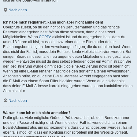
dich an die Board-Administration.
Nach oben
Ich habe mich registriert, kann mich aber nicht anmelden!
Überprüfe zuerst, ob du den richtigen Benutzernamen und das richtige
Passwort eingegeben hast. Wenn diese stimmen, dann gibt es zwei
Möglichkeiten. Wenn
COPPA
aktiviert ist und du angegeben hast, dass du
unter 13 Jahre alt bist, musst du bzw. einer deiner Eltern oder deiner
Erziehungsberechtigten den Anweisungen folgen, die du erhalten hast. Wenn
dies nicht der Fall ist, muss dein Benutzerkonto vielleicht aktiviert werden. Bei
einigen Boards müssen alle neu angemeldeten Mitglieder erst freigeschaltet
werden – entweder musst du dies selbst erledigen oder ein Administrator. Bei
der Registrierung wurde dir mitgeteilt, ob eine Aktivierung nötig ist oder nicht.
Wenn du eine E-Mail erhalten hast, folge den dort enthaltenen Anweisungen.
Ansonsten prüfe, ob du deine E-Mail-Adresse korrekt eingegeben hast oder
die E-Mail von einem Spam-Filter blockiert wurde. Wenn du dir sicher bist,
dass deine E-Mail-Adresse korrekt eingegeben wurde, dann kontaktiere einen
Administrator.
Nach oben
Warum kann ich mich nicht anmelden?
Dafür gibt es viele mögliche Gründe. Prüfe zunächst, ob dein Benutzername
und dein Passwort richtig sind. Wenn dies der Fall ist, wende dich an einen
Board-Administrator, um sicherzugehen, dass du nicht gesperrt wurdest. Es ist
ebenfalls möglich, dass ein Konfigurationsproblem mit der Website vorliegt,