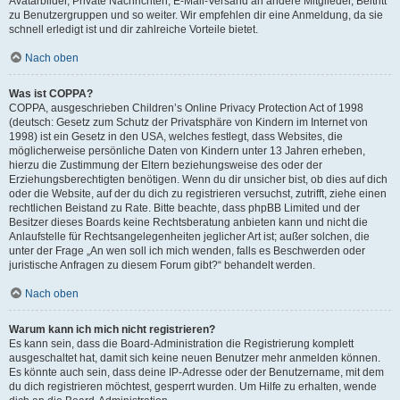
Avatarbilder, Private Nachrichten, E-Mail-Versand an andere Mitglieder, Beitritt
zu Benutzergruppen und so weiter. Wir empfehlen dir eine Anmeldung, da sie
schnell erledigt ist und dir zahlreiche Vorteile bietet.
Nach oben
Was ist COPPA?
COPPA, ausgeschrieben Children’s Online Privacy Protection Act of 1998
(deutsch: Gesetz zum Schutz der Privatsphäre von Kindern im Internet von
1998) ist ein Gesetz in den USA, welches festlegt, dass Websites, die
möglicherweise persönliche Daten von Kindern unter 13 Jahren erheben,
hierzu die Zustimmung der Eltern beziehungsweise des oder der
Erziehungsberechtigten benötigen. Wenn du dir unsicher bist, ob dies auf dich
oder die Website, auf der du dich zu registrieren versuchst, zutrifft, ziehe einen
rechtlichen Beistand zu Rate. Bitte beachte, dass phpBB Limited und der
Besitzer dieses Boards keine Rechtsberatung anbieten kann und nicht die
Anlaufstelle für Rechtsangelegenheiten jeglicher Art ist; außer solchen, die
unter der Frage „An wen soll ich mich wenden, falls es Beschwerden oder
juristische Anfragen zu diesem Forum gibt?“ behandelt werden.
Nach oben
Warum kann ich mich nicht registrieren?
Es kann sein, dass die Board-Administration die Registrierung komplett
ausgeschaltet hat, damit sich keine neuen Benutzer mehr anmelden können.
Es könnte auch sein, dass deine IP-Adresse oder der Benutzername, mit dem
du dich registrieren möchtest, gesperrt wurden. Um Hilfe zu erhalten, wende