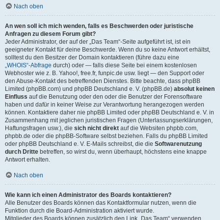
Nach oben
An wen soll ich mich wenden, falls es Beschwerden oder juristische
Anfragen zu diesem Forum gibt?
Jeder Administrator, der auf der „Das Team“-Seite aufgeführt ist, ist ein
geeigneter Kontakt für deine Beschwerde. Wenn du so keine Antwort erhältst,
solltest du den Besitzer der Domain kontaktieren (führe dazu eine
„WHOIS“-Abfrage
durch) oder — falls diese Seite bei einem kostenlosen
Webhoster wie z. B. Yahoo!, free.fr, funpic.de usw. liegt — den Support oder
den Abuse-Kontakt des betreffenden Dienstes. Bitte beachte, dass phpBB
Limited (phpBB.com) und phpBB Deutschland e. V. (phpBB.de)
absolut keinen
Einfluss
auf die Benutzung oder den oder die Benutzer der Forensoftware
haben und dafür in keiner Weise zur Verantwortung herangezogen werden
können. Kontaktiere daher nie phpBB Limited oder phpBB Deutschland e. V. in
Zusammenhang mit jeglichen juristischen Fragen (Unterlassungserklärungen,
Haftungsfragen usw.), die
sich nicht direkt
auf die Websiten phpbb.com,
phpbb.de oder die phpBB-Software selbst beziehen. Falls du phpBB Limited
oder phpBB Deutschland e. V. E-Mails schreibst, die die
Softwarenutzung
durch Dritte
betreffen, so wirst du, wenn überhaupt, höchstens eine knappe
Antwort erhalten.
Nach oben
Wie kann ich einen Administrator des Boards kontaktieren?
Alle Benutzer des Boards können das Kontaktformular nutzen, wenn die
Funktion durch die Board-Administration aktiviert wurde.
Mitglieder des Boards können zusätzlich den Link „Das Team“ verwenden.