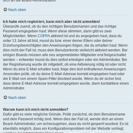
dich an die Board-Administration.
Nach oben
Ich habe mich registriert, kann mich aber nicht anmelden!
Überprüfe zuerst, ob du den richtigen Benutzernamen und das richtige
Passwort eingegeben hast. Wenn diese stimmen, dann gibt es zwei
Möglichkeiten. Wenn
COPPA
aktiviert ist und du angegeben hast, dass du
unter 13 Jahre alt bist, musst du bzw. einer deiner Eltern oder deiner
Erziehungsberechtigten den Anweisungen folgen, die du erhalten hast. Wenn
dies nicht der Fall ist, muss dein Benutzerkonto vielleicht aktiviert werden. Bei
einigen Boards müssen alle neu angemeldeten Mitglieder erst freigeschaltet
werden – entweder musst du dies selbst erledigen oder ein Administrator. Bei
der Registrierung wurde dir mitgeteilt, ob eine Aktivierung nötig ist oder nicht.
Wenn du eine E-Mail erhalten hast, folge den dort enthaltenen Anweisungen.
Ansonsten prüfe, ob du deine E-Mail-Adresse korrekt eingegeben hast oder
die E-Mail von einem Spam-Filter blockiert wurde. Wenn du dir sicher bist,
dass deine E-Mail-Adresse korrekt eingegeben wurde, dann kontaktiere einen
Administrator.
Nach oben
Warum kann ich mich nicht anmelden?
Dafür gibt es viele mögliche Gründe. Prüfe zunächst, ob dein Benutzername
und dein Passwort richtig sind. Wenn dies der Fall ist, wende dich an einen
Board-Administrator, um sicherzugehen, dass du nicht gesperrt wurdest. Es ist
ebenfalls möglich, dass ein Konfigurationsproblem mit der Website vorliegt,