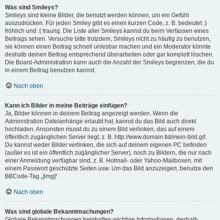
Was sind Smileys?
Smileys sind kleine Bilder, die benutzt werden können, um ein Gefühl
auszudrücken. Für jeden Smiley gibt es einen kurzen Code, z. B. bedeutet :)
fröhlich und :( traurig. Die Liste aller Smileys kannst du beim Verfassen eines
Beitrags sehen. Versuche bitte trotzdem, Smileys nicht zu häufig zu benutzen,
sie können einen Beitrag schnell unlesbar machen und ein Moderator könnte
deshalb deinen Beitrag entsprechend überarbeiten oder gar komplett löschen.
Die Board-Administration kann auch die Anzahl der Smileys begrenzen, die du
in einem Beitrag benutzen kannst.
Nach oben
Kann ich Bilder in meine Beiträge einfügen?
Ja, Bilder können in deinem Beitrag angezeigt werden. Wenn die
Administration Dateianhänge erlaubt hat, kannst du das Bild auch direkt
hochladen. Ansonsten musst du zu einem Bild verlinken, das auf einem
öffentlich zugänglichen Server liegt, z. B. http://www.domain.tld/mein-bild.gif.
Du kannst weder Bilder verlinken, die sich auf deinem eigenen PC befinden
(außer es ist ein öffentlich zugänglicher Server), noch zu Bildern, die nur nach
einer Anmeldung verfügbar sind, z. B. Hotmail- oder Yahoo-Mailboxen, mit
einem Passwort geschützte Seiten usw. Um das Bild anzuzeigen, benutze den
BBCode-Tag „[img]“.
Nach oben
Was sind globale Bekanntmachungen?
Globale Bekanntmachungen beinhalten wichtige Informationen, deshalb