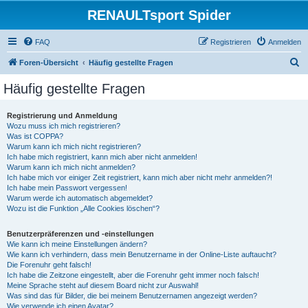
RENAULTsport Spider
FAQ
Registrieren
Anmelden
S
Foren-Übersicht
Häufig gestellte Fragen
u
Häufig gestellte Fragen
c
h
Registrierung und Anmeldung
Wozu muss ich mich registrieren?
e
Was ist COPPA?
Warum kann ich mich nicht registrieren?
Ich habe mich registriert, kann mich aber nicht anmelden!
Warum kann ich mich nicht anmelden?
Ich habe mich vor einiger Zeit registriert, kann mich aber nicht mehr anmelden?!
Ich habe mein Passwort vergessen!
Warum werde ich automatisch abgemeldet?
Wozu ist die Funktion „Alle Cookies löschen“?
Benutzerpräferenzen und -einstellungen
Wie kann ich meine Einstellungen ändern?
Wie kann ich verhindern, dass mein Benutzername in der Online-Liste auftaucht?
Die Forenuhr geht falsch!
Ich habe die Zeitzone eingestellt, aber die Forenuhr geht immer noch falsch!
Meine Sprache steht auf diesem Board nicht zur Auswahl!
Was sind das für Bilder, die bei meinem Benutzernamen angezeigt werden?
Wie verwende ich einen Avatar?