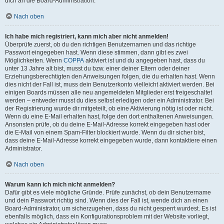
dich an die Board-Administration.
Nach oben
Ich habe mich registriert, kann mich aber nicht anmelden!
Überprüfe zuerst, ob du den richtigen Benutzernamen und das richtige
Passwort eingegeben hast. Wenn diese stimmen, dann gibt es zwei
Möglichkeiten. Wenn
COPPA
aktiviert ist und du angegeben hast, dass du
unter 13 Jahre alt bist, musst du bzw. einer deiner Eltern oder deiner
Erziehungsberechtigten den Anweisungen folgen, die du erhalten hast. Wenn
dies nicht der Fall ist, muss dein Benutzerkonto vielleicht aktiviert werden. Bei
einigen Boards müssen alle neu angemeldeten Mitglieder erst freigeschaltet
werden – entweder musst du dies selbst erledigen oder ein Administrator. Bei
der Registrierung wurde dir mitgeteilt, ob eine Aktivierung nötig ist oder nicht.
Wenn du eine E-Mail erhalten hast, folge den dort enthaltenen Anweisungen.
Ansonsten prüfe, ob du deine E-Mail-Adresse korrekt eingegeben hast oder
die E-Mail von einem Spam-Filter blockiert wurde. Wenn du dir sicher bist,
dass deine E-Mail-Adresse korrekt eingegeben wurde, dann kontaktiere einen
Administrator.
Nach oben
Warum kann ich mich nicht anmelden?
Dafür gibt es viele mögliche Gründe. Prüfe zunächst, ob dein Benutzername
und dein Passwort richtig sind. Wenn dies der Fall ist, wende dich an einen
Board-Administrator, um sicherzugehen, dass du nicht gesperrt wurdest. Es ist
ebenfalls möglich, dass ein Konfigurationsproblem mit der Website vorliegt,