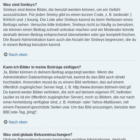
Was sind Smileys?
Smileys sind kleine Bilder, die benutzt werden können, um ein Gefühl
auszudrücken. Für jeden Smiley gibt es einen kurzen Code, z. B. bedeutet :)
fröhlich und :( traurig. Die Liste aller Smileys kannst du beim Verfassen eines
Beitrags sehen. Versuche bitte trotzdem, Smileys nicht zu häufig zu benutzen,
sie können einen Beitrag schnell unlesbar machen und ein Moderator könnte
deshalb deinen Beitrag entsprechend überarbeiten oder gar komplett löschen.
Die Board-Administration kann auch die Anzahl der Smileys begrenzen, die du
in einem Beitrag benutzen kannst.
Nach oben
Kann ich Bilder in meine Beiträge einfügen?
Ja, Bilder können in deinem Beitrag angezeigt werden. Wenn die
Administration Dateianhänge erlaubt hat, kannst du das Bild auch direkt
hochladen. Ansonsten musst du zu einem Bild verlinken, das auf einem
öffentlich zugänglichen Server liegt, z. B. http://www.domain.tld/mein-bild.gif.
Du kannst weder Bilder verlinken, die sich auf deinem eigenen PC befinden
(außer es ist ein öffentlich zugänglicher Server), noch zu Bildern, die nur nach
einer Anmeldung verfügbar sind, z. B. Hotmail- oder Yahoo-Mailboxen, mit
einem Passwort geschützte Seiten usw. Um das Bild anzuzeigen, benutze den
BBCode-Tag „[img]“.
Nach oben
Was sind globale Bekanntmachungen?
Globale Bekanntmachungen beinhalten wichtige Informationen, deshalb