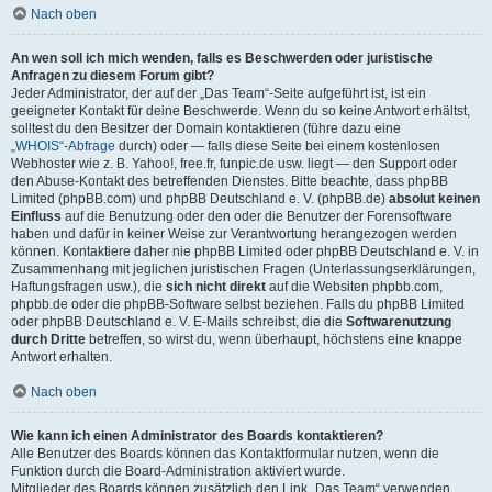
Nach oben
An wen soll ich mich wenden, falls es Beschwerden oder juristische
Anfragen zu diesem Forum gibt?
Jeder Administrator, der auf der „Das Team“-Seite aufgeführt ist, ist ein
geeigneter Kontakt für deine Beschwerde. Wenn du so keine Antwort erhältst,
solltest du den Besitzer der Domain kontaktieren (führe dazu eine
„WHOIS“-Abfrage
durch) oder — falls diese Seite bei einem kostenlosen
Webhoster wie z. B. Yahoo!, free.fr, funpic.de usw. liegt — den Support oder
den Abuse-Kontakt des betreffenden Dienstes. Bitte beachte, dass phpBB
Limited (phpBB.com) und phpBB Deutschland e. V. (phpBB.de)
absolut keinen
Einfluss
auf die Benutzung oder den oder die Benutzer der Forensoftware
haben und dafür in keiner Weise zur Verantwortung herangezogen werden
können. Kontaktiere daher nie phpBB Limited oder phpBB Deutschland e. V. in
Zusammenhang mit jeglichen juristischen Fragen (Unterlassungserklärungen,
Haftungsfragen usw.), die
sich nicht direkt
auf die Websiten phpbb.com,
phpbb.de oder die phpBB-Software selbst beziehen. Falls du phpBB Limited
oder phpBB Deutschland e. V. E-Mails schreibst, die die
Softwarenutzung
durch Dritte
betreffen, so wirst du, wenn überhaupt, höchstens eine knappe
Antwort erhalten.
Nach oben
Wie kann ich einen Administrator des Boards kontaktieren?
Alle Benutzer des Boards können das Kontaktformular nutzen, wenn die
Funktion durch die Board-Administration aktiviert wurde.
Mitglieder des Boards können zusätzlich den Link „Das Team“ verwenden.