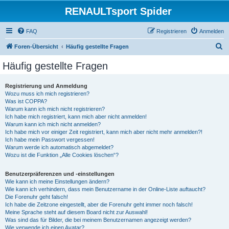
RENAULTsport Spider
FAQ
Registrieren
Anmelden
S
Foren-Übersicht
Häufig gestellte Fragen
u
Häufig gestellte Fragen
c
h
Registrierung und Anmeldung
Wozu muss ich mich registrieren?
e
Was ist COPPA?
Warum kann ich mich nicht registrieren?
Ich habe mich registriert, kann mich aber nicht anmelden!
Warum kann ich mich nicht anmelden?
Ich habe mich vor einiger Zeit registriert, kann mich aber nicht mehr anmelden?!
Ich habe mein Passwort vergessen!
Warum werde ich automatisch abgemeldet?
Wozu ist die Funktion „Alle Cookies löschen“?
Benutzerpräferenzen und -einstellungen
Wie kann ich meine Einstellungen ändern?
Wie kann ich verhindern, dass mein Benutzername in der Online-Liste auftaucht?
Die Forenuhr geht falsch!
Ich habe die Zeitzone eingestellt, aber die Forenuhr geht immer noch falsch!
Meine Sprache steht auf diesem Board nicht zur Auswahl!
Was sind das für Bilder, die bei meinem Benutzernamen angezeigt werden?
Wie verwende ich einen Avatar?