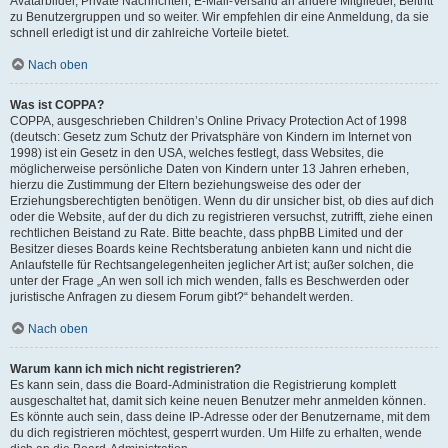
Avatarbilder, Private Nachrichten, E-Mail-Versand an andere Mitglieder, Beitritt
zu Benutzergruppen und so weiter. Wir empfehlen dir eine Anmeldung, da sie
schnell erledigt ist und dir zahlreiche Vorteile bietet.
Nach oben
Was ist COPPA?
COPPA, ausgeschrieben Children’s Online Privacy Protection Act of 1998
(deutsch: Gesetz zum Schutz der Privatsphäre von Kindern im Internet von
1998) ist ein Gesetz in den USA, welches festlegt, dass Websites, die
möglicherweise persönliche Daten von Kindern unter 13 Jahren erheben,
hierzu die Zustimmung der Eltern beziehungsweise des oder der
Erziehungsberechtigten benötigen. Wenn du dir unsicher bist, ob dies auf dich
oder die Website, auf der du dich zu registrieren versuchst, zutrifft, ziehe einen
rechtlichen Beistand zu Rate. Bitte beachte, dass phpBB Limited und der
Besitzer dieses Boards keine Rechtsberatung anbieten kann und nicht die
Anlaufstelle für Rechtsangelegenheiten jeglicher Art ist; außer solchen, die
unter der Frage „An wen soll ich mich wenden, falls es Beschwerden oder
juristische Anfragen zu diesem Forum gibt?“ behandelt werden.
Nach oben
Warum kann ich mich nicht registrieren?
Es kann sein, dass die Board-Administration die Registrierung komplett
ausgeschaltet hat, damit sich keine neuen Benutzer mehr anmelden können.
Es könnte auch sein, dass deine IP-Adresse oder der Benutzername, mit dem
du dich registrieren möchtest, gesperrt wurden. Um Hilfe zu erhalten, wende