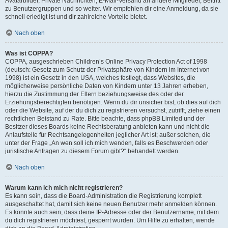
Avatarbilder, Private Nachrichten, E-Mail-Versand an andere Mitglieder, Beitritt
zu Benutzergruppen und so weiter. Wir empfehlen dir eine Anmeldung, da sie
schnell erledigt ist und dir zahlreiche Vorteile bietet.
Nach oben
Was ist COPPA?
COPPA, ausgeschrieben Children’s Online Privacy Protection Act of 1998
(deutsch: Gesetz zum Schutz der Privatsphäre von Kindern im Internet von
1998) ist ein Gesetz in den USA, welches festlegt, dass Websites, die
möglicherweise persönliche Daten von Kindern unter 13 Jahren erheben,
hierzu die Zustimmung der Eltern beziehungsweise des oder der
Erziehungsberechtigten benötigen. Wenn du dir unsicher bist, ob dies auf dich
oder die Website, auf der du dich zu registrieren versuchst, zutrifft, ziehe einen
rechtlichen Beistand zu Rate. Bitte beachte, dass phpBB Limited und der
Besitzer dieses Boards keine Rechtsberatung anbieten kann und nicht die
Anlaufstelle für Rechtsangelegenheiten jeglicher Art ist; außer solchen, die
unter der Frage „An wen soll ich mich wenden, falls es Beschwerden oder
juristische Anfragen zu diesem Forum gibt?“ behandelt werden.
Nach oben
Warum kann ich mich nicht registrieren?
Es kann sein, dass die Board-Administration die Registrierung komplett
ausgeschaltet hat, damit sich keine neuen Benutzer mehr anmelden können.
Es könnte auch sein, dass deine IP-Adresse oder der Benutzername, mit dem
du dich registrieren möchtest, gesperrt wurden. Um Hilfe zu erhalten, wende