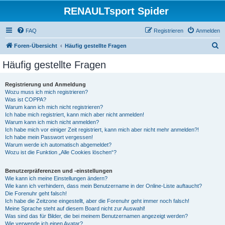
RENAULTsport Spider
FAQ
Registrieren
Anmelden
S
Foren-Übersicht
Häufig gestellte Fragen
u
Häufig gestellte Fragen
c
h
Registrierung und Anmeldung
Wozu muss ich mich registrieren?
e
Was ist COPPA?
Warum kann ich mich nicht registrieren?
Ich habe mich registriert, kann mich aber nicht anmelden!
Warum kann ich mich nicht anmelden?
Ich habe mich vor einiger Zeit registriert, kann mich aber nicht mehr anmelden?!
Ich habe mein Passwort vergessen!
Warum werde ich automatisch abgemeldet?
Wozu ist die Funktion „Alle Cookies löschen“?
Benutzerpräferenzen und -einstellungen
Wie kann ich meine Einstellungen ändern?
Wie kann ich verhindern, dass mein Benutzername in der Online-Liste auftaucht?
Die Forenuhr geht falsch!
Ich habe die Zeitzone eingestellt, aber die Forenuhr geht immer noch falsch!
Meine Sprache steht auf diesem Board nicht zur Auswahl!
Was sind das für Bilder, die bei meinem Benutzernamen angezeigt werden?
Wie verwende ich einen Avatar?