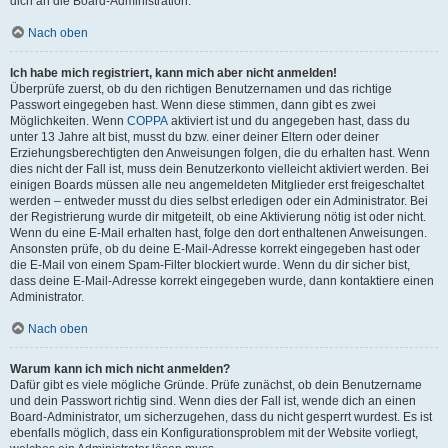
dich an die Board-Administration.
Nach oben
Ich habe mich registriert, kann mich aber nicht anmelden!
Überprüfe zuerst, ob du den richtigen Benutzernamen und das richtige
Passwort eingegeben hast. Wenn diese stimmen, dann gibt es zwei
Möglichkeiten. Wenn
COPPA
aktiviert ist und du angegeben hast, dass du
unter 13 Jahre alt bist, musst du bzw. einer deiner Eltern oder deiner
Erziehungsberechtigten den Anweisungen folgen, die du erhalten hast. Wenn
dies nicht der Fall ist, muss dein Benutzerkonto vielleicht aktiviert werden. Bei
einigen Boards müssen alle neu angemeldeten Mitglieder erst freigeschaltet
werden – entweder musst du dies selbst erledigen oder ein Administrator. Bei
der Registrierung wurde dir mitgeteilt, ob eine Aktivierung nötig ist oder nicht.
Wenn du eine E-Mail erhalten hast, folge den dort enthaltenen Anweisungen.
Ansonsten prüfe, ob du deine E-Mail-Adresse korrekt eingegeben hast oder
die E-Mail von einem Spam-Filter blockiert wurde. Wenn du dir sicher bist,
dass deine E-Mail-Adresse korrekt eingegeben wurde, dann kontaktiere einen
Administrator.
Nach oben
Warum kann ich mich nicht anmelden?
Dafür gibt es viele mögliche Gründe. Prüfe zunächst, ob dein Benutzername
und dein Passwort richtig sind. Wenn dies der Fall ist, wende dich an einen
Board-Administrator, um sicherzugehen, dass du nicht gesperrt wurdest. Es ist
ebenfalls möglich, dass ein Konfigurationsproblem mit der Website vorliegt,