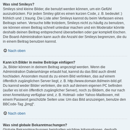
Was sind Smileys?
Smileys sind kleine Bilder, die benutzt werden können, um ein Gefühl
auszudrücken. Für jeden Smiley gibt es einen kurzen Code, z. B. bedeutet :)
fröhlich und :( traurig. Die Liste aller Smileys kannst du beim Verfassen eines
Beitrags sehen. Versuche bitte trotzdem, Smileys nicht zu häufig zu benutzen,
sie können einen Beitrag schnell unlesbar machen und ein Moderator könnte
deshalb deinen Beitrag entsprechend überarbeiten oder gar komplett löschen.
Die Board-Administration kann auch die Anzahl der Smileys begrenzen, die du
in einem Beitrag benutzen kannst.
Nach oben
Kann ich Bilder in meine Beiträge einfügen?
Ja, Bilder können in deinem Beitrag angezeigt werden. Wenn die
Administration Dateianhänge erlaubt hat, kannst du das Bild auch direkt
hochladen. Ansonsten musst du zu einem Bild verlinken, das auf einem
öffentlich zugänglichen Server liegt, z. B. http://www.domain.tld/mein-bild.gif.
Du kannst weder Bilder verlinken, die sich auf deinem eigenen PC befinden
(außer es ist ein öffentlich zugänglicher Server), noch zu Bildern, die nur nach
einer Anmeldung verfügbar sind, z. B. Hotmail- oder Yahoo-Mailboxen, mit
einem Passwort geschützte Seiten usw. Um das Bild anzuzeigen, benutze den
BBCode-Tag „[img]“.
Nach oben
Was sind globale Bekanntmachungen?
Globale Bekanntmachungen beinhalten wichtige Informationen, deshalb