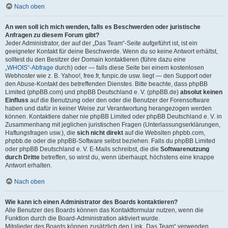
Nach oben
An wen soll ich mich wenden, falls es Beschwerden oder juristische
Anfragen zu diesem Forum gibt?
Jeder Administrator, der auf der „Das Team“-Seite aufgeführt ist, ist ein
geeigneter Kontakt für deine Beschwerde. Wenn du so keine Antwort erhältst,
solltest du den Besitzer der Domain kontaktieren (führe dazu eine
„WHOIS“-Abfrage
durch) oder — falls diese Seite bei einem kostenlosen
Webhoster wie z. B. Yahoo!, free.fr, funpic.de usw. liegt — den Support oder
den Abuse-Kontakt des betreffenden Dienstes. Bitte beachte, dass phpBB
Limited (phpBB.com) und phpBB Deutschland e. V. (phpBB.de)
absolut keinen
Einfluss
auf die Benutzung oder den oder die Benutzer der Forensoftware
haben und dafür in keiner Weise zur Verantwortung herangezogen werden
können. Kontaktiere daher nie phpBB Limited oder phpBB Deutschland e. V. in
Zusammenhang mit jeglichen juristischen Fragen (Unterlassungserklärungen,
Haftungsfragen usw.), die
sich nicht direkt
auf die Websiten phpbb.com,
phpbb.de oder die phpBB-Software selbst beziehen. Falls du phpBB Limited
oder phpBB Deutschland e. V. E-Mails schreibst, die die
Softwarenutzung
durch Dritte
betreffen, so wirst du, wenn überhaupt, höchstens eine knappe
Antwort erhalten.
Nach oben
Wie kann ich einen Administrator des Boards kontaktieren?
Alle Benutzer des Boards können das Kontaktformular nutzen, wenn die
Funktion durch die Board-Administration aktiviert wurde.
Mitglieder des Boards können zusätzlich den Link „Das Team“ verwenden.