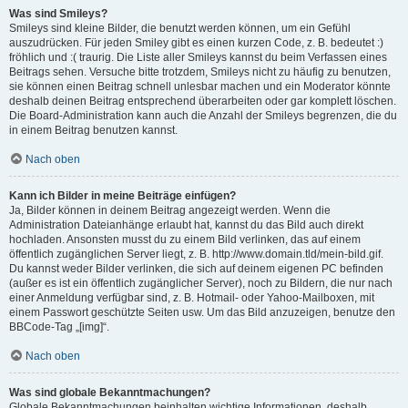
Was sind Smileys?
Smileys sind kleine Bilder, die benutzt werden können, um ein Gefühl
auszudrücken. Für jeden Smiley gibt es einen kurzen Code, z. B. bedeutet :)
fröhlich und :( traurig. Die Liste aller Smileys kannst du beim Verfassen eines
Beitrags sehen. Versuche bitte trotzdem, Smileys nicht zu häufig zu benutzen,
sie können einen Beitrag schnell unlesbar machen und ein Moderator könnte
deshalb deinen Beitrag entsprechend überarbeiten oder gar komplett löschen.
Die Board-Administration kann auch die Anzahl der Smileys begrenzen, die du
in einem Beitrag benutzen kannst.
Nach oben
Kann ich Bilder in meine Beiträge einfügen?
Ja, Bilder können in deinem Beitrag angezeigt werden. Wenn die
Administration Dateianhänge erlaubt hat, kannst du das Bild auch direkt
hochladen. Ansonsten musst du zu einem Bild verlinken, das auf einem
öffentlich zugänglichen Server liegt, z. B. http://www.domain.tld/mein-bild.gif.
Du kannst weder Bilder verlinken, die sich auf deinem eigenen PC befinden
(außer es ist ein öffentlich zugänglicher Server), noch zu Bildern, die nur nach
einer Anmeldung verfügbar sind, z. B. Hotmail- oder Yahoo-Mailboxen, mit
einem Passwort geschützte Seiten usw. Um das Bild anzuzeigen, benutze den
BBCode-Tag „[img]“.
Nach oben
Was sind globale Bekanntmachungen?
Globale Bekanntmachungen beinhalten wichtige Informationen, deshalb