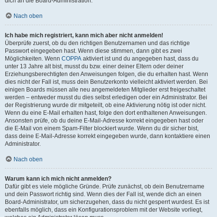
dich an die Board-Administration.
Nach oben
Ich habe mich registriert, kann mich aber nicht anmelden!
Überprüfe zuerst, ob du den richtigen Benutzernamen und das richtige
Passwort eingegeben hast. Wenn diese stimmen, dann gibt es zwei
Möglichkeiten. Wenn
COPPA
aktiviert ist und du angegeben hast, dass du
unter 13 Jahre alt bist, musst du bzw. einer deiner Eltern oder deiner
Erziehungsberechtigten den Anweisungen folgen, die du erhalten hast. Wenn
dies nicht der Fall ist, muss dein Benutzerkonto vielleicht aktiviert werden. Bei
einigen Boards müssen alle neu angemeldeten Mitglieder erst freigeschaltet
werden – entweder musst du dies selbst erledigen oder ein Administrator. Bei
der Registrierung wurde dir mitgeteilt, ob eine Aktivierung nötig ist oder nicht.
Wenn du eine E-Mail erhalten hast, folge den dort enthaltenen Anweisungen.
Ansonsten prüfe, ob du deine E-Mail-Adresse korrekt eingegeben hast oder
die E-Mail von einem Spam-Filter blockiert wurde. Wenn du dir sicher bist,
dass deine E-Mail-Adresse korrekt eingegeben wurde, dann kontaktiere einen
Administrator.
Nach oben
Warum kann ich mich nicht anmelden?
Dafür gibt es viele mögliche Gründe. Prüfe zunächst, ob dein Benutzername
und dein Passwort richtig sind. Wenn dies der Fall ist, wende dich an einen
Board-Administrator, um sicherzugehen, dass du nicht gesperrt wurdest. Es ist
ebenfalls möglich, dass ein Konfigurationsproblem mit der Website vorliegt,