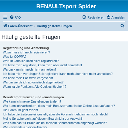
RENAULTsport Spider
FAQ
Registrieren
Anmelden
S
Foren-Übersicht
Häufig gestellte Fragen
u
Häufig gestellte Fragen
c
h
Registrierung und Anmeldung
Wozu muss ich mich registrieren?
e
Was ist COPPA?
Warum kann ich mich nicht registrieren?
Ich habe mich registriert, kann mich aber nicht anmelden!
Warum kann ich mich nicht anmelden?
Ich habe mich vor einiger Zeit registriert, kann mich aber nicht mehr anmelden?!
Ich habe mein Passwort vergessen!
Warum werde ich automatisch abgemeldet?
Wozu ist die Funktion „Alle Cookies löschen“?
Benutzerpräferenzen und -einstellungen
Wie kann ich meine Einstellungen ändern?
Wie kann ich verhindern, dass mein Benutzername in der Online-Liste auftaucht?
Die Forenuhr geht falsch!
Ich habe die Zeitzone eingestellt, aber die Forenuhr geht immer noch falsch!
Meine Sprache steht auf diesem Board nicht zur Auswahl!
Was sind das für Bilder, die bei meinem Benutzernamen angezeigt werden?
Wie verwende ich einen Avatar?