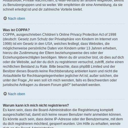
Avatarbilder, Private Nachrichten, E-Mail-Versand an andere Mitglieder, Beitritt
zu Benutzergruppen und so weiter. Wir empfehlen dir eine Anmeldung, da sie
schnell erledigt ist und dir zahlreiche Vorteile bietet.
Nach oben
Was ist COPPA?
COPPA, ausgeschrieben Children’s Online Privacy Protection Act of 1998
(deutsch: Gesetz zum Schutz der Privatsphäre von Kindern im Internet von
1998) ist ein Gesetz in den USA, welches festlegt, dass Websites, die
möglicherweise persönliche Daten von Kindern unter 13 Jahren erheben,
hierzu die Zustimmung der Eltern beziehungsweise des oder der
Erziehungsberechtigten benötigen. Wenn du dir unsicher bist, ob dies auf dich
oder die Website, auf der du dich zu registrieren versuchst, zutrifft, ziehe einen
rechtlichen Beistand zu Rate. Bitte beachte, dass phpBB Limited und der
Besitzer dieses Boards keine Rechtsberatung anbieten kann und nicht die
Anlaufstelle für Rechtsangelegenheiten jeglicher Art ist; außer solchen, die
unter der Frage „An wen soll ich mich wenden, falls es Beschwerden oder
juristische Anfragen zu diesem Forum gibt?“ behandelt werden.
Nach oben
Warum kann ich mich nicht registrieren?
Es kann sein, dass die Board-Administration die Registrierung komplett
ausgeschaltet hat, damit sich keine neuen Benutzer mehr anmelden können.
Es könnte auch sein, dass deine IP-Adresse oder der Benutzername, mit dem
du dich registrieren möchtest, gesperrt wurden. Um Hilfe zu erhalten, wende