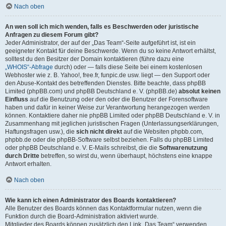
Nach oben
An wen soll ich mich wenden, falls es Beschwerden oder juristische
Anfragen zu diesem Forum gibt?
Jeder Administrator, der auf der „Das Team“-Seite aufgeführt ist, ist ein
geeigneter Kontakt für deine Beschwerde. Wenn du so keine Antwort erhältst,
solltest du den Besitzer der Domain kontaktieren (führe dazu eine
„WHOIS“-Abfrage
durch) oder — falls diese Seite bei einem kostenlosen
Webhoster wie z. B. Yahoo!, free.fr, funpic.de usw. liegt — den Support oder
den Abuse-Kontakt des betreffenden Dienstes. Bitte beachte, dass phpBB
Limited (phpBB.com) und phpBB Deutschland e. V. (phpBB.de)
absolut keinen
Einfluss
auf die Benutzung oder den oder die Benutzer der Forensoftware
haben und dafür in keiner Weise zur Verantwortung herangezogen werden
können. Kontaktiere daher nie phpBB Limited oder phpBB Deutschland e. V. in
Zusammenhang mit jeglichen juristischen Fragen (Unterlassungserklärungen,
Haftungsfragen usw.), die
sich nicht direkt
auf die Websiten phpbb.com,
phpbb.de oder die phpBB-Software selbst beziehen. Falls du phpBB Limited
oder phpBB Deutschland e. V. E-Mails schreibst, die die
Softwarenutzung
durch Dritte
betreffen, so wirst du, wenn überhaupt, höchstens eine knappe
Antwort erhalten.
Nach oben
Wie kann ich einen Administrator des Boards kontaktieren?
Alle Benutzer des Boards können das Kontaktformular nutzen, wenn die
Funktion durch die Board-Administration aktiviert wurde.
Mitglieder des Boards können zusätzlich den Link „Das Team“ verwenden.