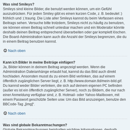
Was sind Smileys?
Smileys sind kleine Bilder, die benutzt werden können, um ein Gefühl
auszudrücken. Für jeden Smiley gibt es einen kurzen Code, z. B. bedeutet :)
fröhlich und :( traurig. Die Liste aller Smileys kannst du beim Verfassen eines
Beitrags sehen. Versuche bitte trotzdem, Smileys nicht zu häufig zu benutzen,
sie können einen Beitrag schnell unlesbar machen und ein Moderator könnte
deshalb deinen Beitrag entsprechend überarbeiten oder gar komplett löschen.
Die Board-Administration kann auch die Anzahl der Smileys begrenzen, die du
in einem Beitrag benutzen kannst.
Nach oben
Kann ich Bilder in meine Beiträge einfügen?
Ja, Bilder können in deinem Beitrag angezeigt werden. Wenn die
Administration Dateianhänge erlaubt hat, kannst du das Bild auch direkt
hochladen. Ansonsten musst du zu einem Bild verlinken, das auf einem
öffentlich zugänglichen Server liegt, z. B. http://www.domain.tld/mein-bild.gif.
Du kannst weder Bilder verlinken, die sich auf deinem eigenen PC befinden
(außer es ist ein öffentlich zugänglicher Server), noch zu Bildern, die nur nach
einer Anmeldung verfügbar sind, z. B. Hotmail- oder Yahoo-Mailboxen, mit
einem Passwort geschützte Seiten usw. Um das Bild anzuzeigen, benutze den
BBCode-Tag „[img]“.
Nach oben
Was sind globale Bekanntmachungen?
Globale Bekanntmachungen beinhalten wichtige Informationen, deshalb