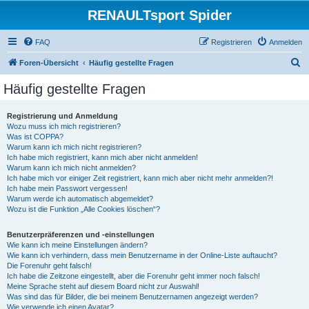
RENAULTsport Spider
FAQ
Registrieren
Anmelden
S
Foren-Übersicht
Häufig gestellte Fragen
u
Häufig gestellte Fragen
c
h
Registrierung und Anmeldung
Wozu muss ich mich registrieren?
e
Was ist COPPA?
Warum kann ich mich nicht registrieren?
Ich habe mich registriert, kann mich aber nicht anmelden!
Warum kann ich mich nicht anmelden?
Ich habe mich vor einiger Zeit registriert, kann mich aber nicht mehr anmelden?!
Ich habe mein Passwort vergessen!
Warum werde ich automatisch abgemeldet?
Wozu ist die Funktion „Alle Cookies löschen“?
Benutzerpräferenzen und -einstellungen
Wie kann ich meine Einstellungen ändern?
Wie kann ich verhindern, dass mein Benutzername in der Online-Liste auftaucht?
Die Forenuhr geht falsch!
Ich habe die Zeitzone eingestellt, aber die Forenuhr geht immer noch falsch!
Meine Sprache steht auf diesem Board nicht zur Auswahl!
Was sind das für Bilder, die bei meinem Benutzernamen angezeigt werden?
Wie verwende ich einen Avatar?