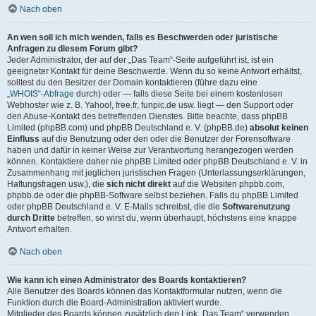
Nach oben
An wen soll ich mich wenden, falls es Beschwerden oder juristische
Anfragen zu diesem Forum gibt?
Jeder Administrator, der auf der „Das Team“-Seite aufgeführt ist, ist ein
geeigneter Kontakt für deine Beschwerde. Wenn du so keine Antwort erhältst,
solltest du den Besitzer der Domain kontaktieren (führe dazu eine
„WHOIS“-Abfrage
durch) oder — falls diese Seite bei einem kostenlosen
Webhoster wie z. B. Yahoo!, free.fr, funpic.de usw. liegt — den Support oder
den Abuse-Kontakt des betreffenden Dienstes. Bitte beachte, dass phpBB
Limited (phpBB.com) und phpBB Deutschland e. V. (phpBB.de)
absolut keinen
Einfluss
auf die Benutzung oder den oder die Benutzer der Forensoftware
haben und dafür in keiner Weise zur Verantwortung herangezogen werden
können. Kontaktiere daher nie phpBB Limited oder phpBB Deutschland e. V. in
Zusammenhang mit jeglichen juristischen Fragen (Unterlassungserklärungen,
Haftungsfragen usw.), die
sich nicht direkt
auf die Websiten phpbb.com,
phpbb.de oder die phpBB-Software selbst beziehen. Falls du phpBB Limited
oder phpBB Deutschland e. V. E-Mails schreibst, die die
Softwarenutzung
durch Dritte
betreffen, so wirst du, wenn überhaupt, höchstens eine knappe
Antwort erhalten.
Nach oben
Wie kann ich einen Administrator des Boards kontaktieren?
Alle Benutzer des Boards können das Kontaktformular nutzen, wenn die
Funktion durch die Board-Administration aktiviert wurde.
Mitglieder des Boards können zusätzlich den Link „Das Team“ verwenden.