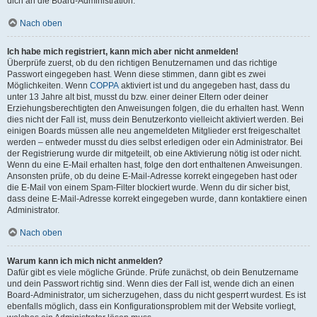
dich an die Board-Administration.
Nach oben
Ich habe mich registriert, kann mich aber nicht anmelden!
Überprüfe zuerst, ob du den richtigen Benutzernamen und das richtige
Passwort eingegeben hast. Wenn diese stimmen, dann gibt es zwei
Möglichkeiten. Wenn
COPPA
aktiviert ist und du angegeben hast, dass du
unter 13 Jahre alt bist, musst du bzw. einer deiner Eltern oder deiner
Erziehungsberechtigten den Anweisungen folgen, die du erhalten hast. Wenn
dies nicht der Fall ist, muss dein Benutzerkonto vielleicht aktiviert werden. Bei
einigen Boards müssen alle neu angemeldeten Mitglieder erst freigeschaltet
werden – entweder musst du dies selbst erledigen oder ein Administrator. Bei
der Registrierung wurde dir mitgeteilt, ob eine Aktivierung nötig ist oder nicht.
Wenn du eine E-Mail erhalten hast, folge den dort enthaltenen Anweisungen.
Ansonsten prüfe, ob du deine E-Mail-Adresse korrekt eingegeben hast oder
die E-Mail von einem Spam-Filter blockiert wurde. Wenn du dir sicher bist,
dass deine E-Mail-Adresse korrekt eingegeben wurde, dann kontaktiere einen
Administrator.
Nach oben
Warum kann ich mich nicht anmelden?
Dafür gibt es viele mögliche Gründe. Prüfe zunächst, ob dein Benutzername
und dein Passwort richtig sind. Wenn dies der Fall ist, wende dich an einen
Board-Administrator, um sicherzugehen, dass du nicht gesperrt wurdest. Es ist
ebenfalls möglich, dass ein Konfigurationsproblem mit der Website vorliegt,