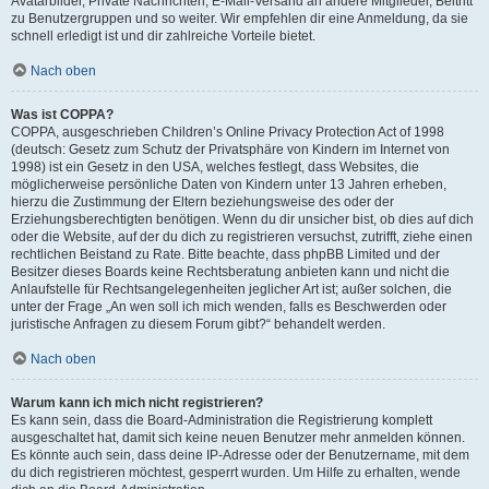
Avatarbilder, Private Nachrichten, E-Mail-Versand an andere Mitglieder, Beitritt
zu Benutzergruppen und so weiter. Wir empfehlen dir eine Anmeldung, da sie
schnell erledigt ist und dir zahlreiche Vorteile bietet.
Nach oben
Was ist COPPA?
COPPA, ausgeschrieben Children’s Online Privacy Protection Act of 1998
(deutsch: Gesetz zum Schutz der Privatsphäre von Kindern im Internet von
1998) ist ein Gesetz in den USA, welches festlegt, dass Websites, die
möglicherweise persönliche Daten von Kindern unter 13 Jahren erheben,
hierzu die Zustimmung der Eltern beziehungsweise des oder der
Erziehungsberechtigten benötigen. Wenn du dir unsicher bist, ob dies auf dich
oder die Website, auf der du dich zu registrieren versuchst, zutrifft, ziehe einen
rechtlichen Beistand zu Rate. Bitte beachte, dass phpBB Limited und der
Besitzer dieses Boards keine Rechtsberatung anbieten kann und nicht die
Anlaufstelle für Rechtsangelegenheiten jeglicher Art ist; außer solchen, die
unter der Frage „An wen soll ich mich wenden, falls es Beschwerden oder
juristische Anfragen zu diesem Forum gibt?“ behandelt werden.
Nach oben
Warum kann ich mich nicht registrieren?
Es kann sein, dass die Board-Administration die Registrierung komplett
ausgeschaltet hat, damit sich keine neuen Benutzer mehr anmelden können.
Es könnte auch sein, dass deine IP-Adresse oder der Benutzername, mit dem
du dich registrieren möchtest, gesperrt wurden. Um Hilfe zu erhalten, wende