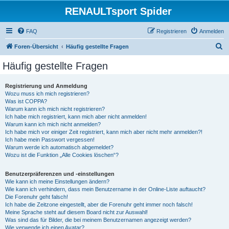
RENAULTsport Spider
FAQ
Registrieren
Anmelden
S
Foren-Übersicht
Häufig gestellte Fragen
u
Häufig gestellte Fragen
c
h
Registrierung und Anmeldung
Wozu muss ich mich registrieren?
e
Was ist COPPA?
Warum kann ich mich nicht registrieren?
Ich habe mich registriert, kann mich aber nicht anmelden!
Warum kann ich mich nicht anmelden?
Ich habe mich vor einiger Zeit registriert, kann mich aber nicht mehr anmelden?!
Ich habe mein Passwort vergessen!
Warum werde ich automatisch abgemeldet?
Wozu ist die Funktion „Alle Cookies löschen“?
Benutzerpräferenzen und -einstellungen
Wie kann ich meine Einstellungen ändern?
Wie kann ich verhindern, dass mein Benutzername in der Online-Liste auftaucht?
Die Forenuhr geht falsch!
Ich habe die Zeitzone eingestellt, aber die Forenuhr geht immer noch falsch!
Meine Sprache steht auf diesem Board nicht zur Auswahl!
Was sind das für Bilder, die bei meinem Benutzernamen angezeigt werden?
Wie verwende ich einen Avatar?