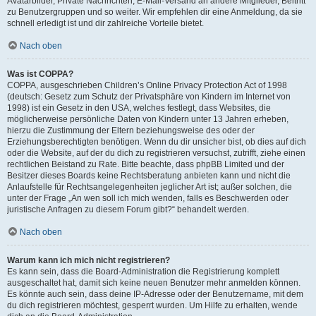
Avatarbilder, Private Nachrichten, E-Mail-Versand an andere Mitglieder, Beitritt
zu Benutzergruppen und so weiter. Wir empfehlen dir eine Anmeldung, da sie
schnell erledigt ist und dir zahlreiche Vorteile bietet.
Nach oben
Was ist COPPA?
COPPA, ausgeschrieben Children’s Online Privacy Protection Act of 1998
(deutsch: Gesetz zum Schutz der Privatsphäre von Kindern im Internet von
1998) ist ein Gesetz in den USA, welches festlegt, dass Websites, die
möglicherweise persönliche Daten von Kindern unter 13 Jahren erheben,
hierzu die Zustimmung der Eltern beziehungsweise des oder der
Erziehungsberechtigten benötigen. Wenn du dir unsicher bist, ob dies auf dich
oder die Website, auf der du dich zu registrieren versuchst, zutrifft, ziehe einen
rechtlichen Beistand zu Rate. Bitte beachte, dass phpBB Limited und der
Besitzer dieses Boards keine Rechtsberatung anbieten kann und nicht die
Anlaufstelle für Rechtsangelegenheiten jeglicher Art ist; außer solchen, die
unter der Frage „An wen soll ich mich wenden, falls es Beschwerden oder
juristische Anfragen zu diesem Forum gibt?“ behandelt werden.
Nach oben
Warum kann ich mich nicht registrieren?
Es kann sein, dass die Board-Administration die Registrierung komplett
ausgeschaltet hat, damit sich keine neuen Benutzer mehr anmelden können.
Es könnte auch sein, dass deine IP-Adresse oder der Benutzername, mit dem
du dich registrieren möchtest, gesperrt wurden. Um Hilfe zu erhalten, wende