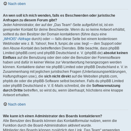
Nach oben
An wen soll ich mich wenden, falls es Beschwerden oder juristische
Anfragen zu diesem Forum gibt?
Jeder Administrator, der auf der „Das Team“-Seite aufgeführt ist, ist ein
geeigneter Kontakt für deine Beschwerde. Wenn du so keine Antwort erhältst,
solltest du den Besitzer der Domain kontaktieren (führe dazu eine
„WHOIS“-Abfrage
durch) oder — falls diese Seite bei einem kostenlosen
Webhoster wie z. B. Yahoo!, free.fr, funpic.de usw. liegt — den Support oder
den Abuse-Kontakt des betreffenden Dienstes. Bitte beachte, dass phpBB
Limited (phpBB.com) und phpBB Deutschland e. V. (phpBB.de)
absolut keinen
Einfluss
auf die Benutzung oder den oder die Benutzer der Forensoftware
haben und dafür in keiner Weise zur Verantwortung herangezogen werden
können. Kontaktiere daher nie phpBB Limited oder phpBB Deutschland e. V. in
Zusammenhang mit jeglichen juristischen Fragen (Unterlassungserklärungen,
Haftungsfragen usw.), die
sich nicht direkt
auf die Websiten phpbb.com,
phpbb.de oder die phpBB-Software selbst beziehen. Falls du phpBB Limited
oder phpBB Deutschland e. V. E-Mails schreibst, die die
Softwarenutzung
durch Dritte
betreffen, so wirst du, wenn überhaupt, höchstens eine knappe
Antwort erhalten.
Nach oben
Wie kann ich einen Administrator des Boards kontaktieren?
Alle Benutzer des Boards können das Kontaktformular nutzen, wenn die
Funktion durch die Board-Administration aktiviert wurde.
Mitglieder des Boards können zusätzlich den Link „Das Team“ verwenden.