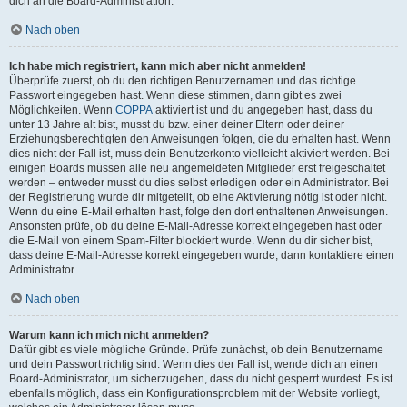
dich an die Board-Administration.
Nach oben
Ich habe mich registriert, kann mich aber nicht anmelden!
Überprüfe zuerst, ob du den richtigen Benutzernamen und das richtige
Passwort eingegeben hast. Wenn diese stimmen, dann gibt es zwei
Möglichkeiten. Wenn
COPPA
aktiviert ist und du angegeben hast, dass du
unter 13 Jahre alt bist, musst du bzw. einer deiner Eltern oder deiner
Erziehungsberechtigten den Anweisungen folgen, die du erhalten hast. Wenn
dies nicht der Fall ist, muss dein Benutzerkonto vielleicht aktiviert werden. Bei
einigen Boards müssen alle neu angemeldeten Mitglieder erst freigeschaltet
werden – entweder musst du dies selbst erledigen oder ein Administrator. Bei
der Registrierung wurde dir mitgeteilt, ob eine Aktivierung nötig ist oder nicht.
Wenn du eine E-Mail erhalten hast, folge den dort enthaltenen Anweisungen.
Ansonsten prüfe, ob du deine E-Mail-Adresse korrekt eingegeben hast oder
die E-Mail von einem Spam-Filter blockiert wurde. Wenn du dir sicher bist,
dass deine E-Mail-Adresse korrekt eingegeben wurde, dann kontaktiere einen
Administrator.
Nach oben
Warum kann ich mich nicht anmelden?
Dafür gibt es viele mögliche Gründe. Prüfe zunächst, ob dein Benutzername
und dein Passwort richtig sind. Wenn dies der Fall ist, wende dich an einen
Board-Administrator, um sicherzugehen, dass du nicht gesperrt wurdest. Es ist
ebenfalls möglich, dass ein Konfigurationsproblem mit der Website vorliegt,