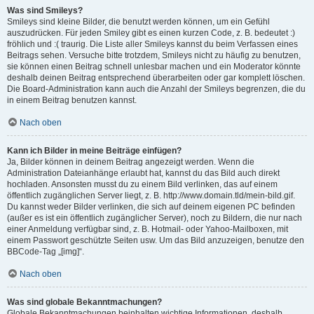
Was sind Smileys?
Smileys sind kleine Bilder, die benutzt werden können, um ein Gefühl
auszudrücken. Für jeden Smiley gibt es einen kurzen Code, z. B. bedeutet :)
fröhlich und :( traurig. Die Liste aller Smileys kannst du beim Verfassen eines
Beitrags sehen. Versuche bitte trotzdem, Smileys nicht zu häufig zu benutzen,
sie können einen Beitrag schnell unlesbar machen und ein Moderator könnte
deshalb deinen Beitrag entsprechend überarbeiten oder gar komplett löschen.
Die Board-Administration kann auch die Anzahl der Smileys begrenzen, die du
in einem Beitrag benutzen kannst.
Nach oben
Kann ich Bilder in meine Beiträge einfügen?
Ja, Bilder können in deinem Beitrag angezeigt werden. Wenn die
Administration Dateianhänge erlaubt hat, kannst du das Bild auch direkt
hochladen. Ansonsten musst du zu einem Bild verlinken, das auf einem
öffentlich zugänglichen Server liegt, z. B. http://www.domain.tld/mein-bild.gif.
Du kannst weder Bilder verlinken, die sich auf deinem eigenen PC befinden
(außer es ist ein öffentlich zugänglicher Server), noch zu Bildern, die nur nach
einer Anmeldung verfügbar sind, z. B. Hotmail- oder Yahoo-Mailboxen, mit
einem Passwort geschützte Seiten usw. Um das Bild anzuzeigen, benutze den
BBCode-Tag „[img]“.
Nach oben
Was sind globale Bekanntmachungen?
Globale Bekanntmachungen beinhalten wichtige Informationen, deshalb