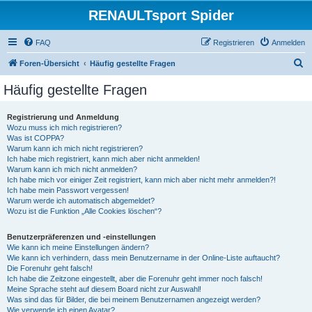
RENAULTsport Spider
FAQ
Registrieren
Anmelden
S
Foren-Übersicht
Häufig gestellte Fragen
u
Häufig gestellte Fragen
c
h
Registrierung und Anmeldung
Wozu muss ich mich registrieren?
e
Was ist COPPA?
Warum kann ich mich nicht registrieren?
Ich habe mich registriert, kann mich aber nicht anmelden!
Warum kann ich mich nicht anmelden?
Ich habe mich vor einiger Zeit registriert, kann mich aber nicht mehr anmelden?!
Ich habe mein Passwort vergessen!
Warum werde ich automatisch abgemeldet?
Wozu ist die Funktion „Alle Cookies löschen“?
Benutzerpräferenzen und -einstellungen
Wie kann ich meine Einstellungen ändern?
Wie kann ich verhindern, dass mein Benutzername in der Online-Liste auftaucht?
Die Forenuhr geht falsch!
Ich habe die Zeitzone eingestellt, aber die Forenuhr geht immer noch falsch!
Meine Sprache steht auf diesem Board nicht zur Auswahl!
Was sind das für Bilder, die bei meinem Benutzernamen angezeigt werden?
Wie verwende ich einen Avatar?