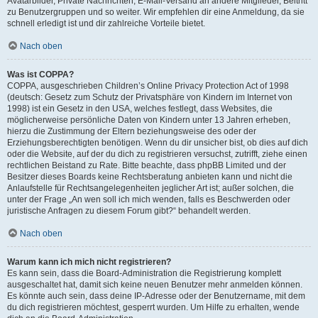
Avatarbilder, Private Nachrichten, E-Mail-Versand an andere Mitglieder, Beitritt
zu Benutzergruppen und so weiter. Wir empfehlen dir eine Anmeldung, da sie
schnell erledigt ist und dir zahlreiche Vorteile bietet.
Nach oben
Was ist COPPA?
COPPA, ausgeschrieben Children’s Online Privacy Protection Act of 1998
(deutsch: Gesetz zum Schutz der Privatsphäre von Kindern im Internet von
1998) ist ein Gesetz in den USA, welches festlegt, dass Websites, die
möglicherweise persönliche Daten von Kindern unter 13 Jahren erheben,
hierzu die Zustimmung der Eltern beziehungsweise des oder der
Erziehungsberechtigten benötigen. Wenn du dir unsicher bist, ob dies auf dich
oder die Website, auf der du dich zu registrieren versuchst, zutrifft, ziehe einen
rechtlichen Beistand zu Rate. Bitte beachte, dass phpBB Limited und der
Besitzer dieses Boards keine Rechtsberatung anbieten kann und nicht die
Anlaufstelle für Rechtsangelegenheiten jeglicher Art ist; außer solchen, die
unter der Frage „An wen soll ich mich wenden, falls es Beschwerden oder
juristische Anfragen zu diesem Forum gibt?“ behandelt werden.
Nach oben
Warum kann ich mich nicht registrieren?
Es kann sein, dass die Board-Administration die Registrierung komplett
ausgeschaltet hat, damit sich keine neuen Benutzer mehr anmelden können.
Es könnte auch sein, dass deine IP-Adresse oder der Benutzername, mit dem
du dich registrieren möchtest, gesperrt wurden. Um Hilfe zu erhalten, wende