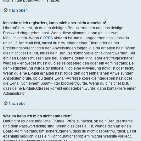
dich an die Board-Administration.
Nach oben
Ich habe mich registriert, kann mich aber nicht anmelden!
Überprüfe zuerst, ob du den richtigen Benutzernamen und das richtige
Passwort eingegeben hast. Wenn diese stimmen, dann gibt es zwei
Möglichkeiten. Wenn
COPPA
aktiviert ist und du angegeben hast, dass du
unter 13 Jahre alt bist, musst du bzw. einer deiner Eltern oder deiner
Erziehungsberechtigten den Anweisungen folgen, die du erhalten hast. Wenn
dies nicht der Fall ist, muss dein Benutzerkonto vielleicht aktiviert werden. Bei
einigen Boards müssen alle neu angemeldeten Mitglieder erst freigeschaltet
werden – entweder musst du dies selbst erledigen oder ein Administrator. Bei
der Registrierung wurde dir mitgeteilt, ob eine Aktivierung nötig ist oder nicht.
Wenn du eine E-Mail erhalten hast, folge den dort enthaltenen Anweisungen.
Ansonsten prüfe, ob du deine E-Mail-Adresse korrekt eingegeben hast oder
die E-Mail von einem Spam-Filter blockiert wurde. Wenn du dir sicher bist,
dass deine E-Mail-Adresse korrekt eingegeben wurde, dann kontaktiere einen
Administrator.
Nach oben
Warum kann ich mich nicht anmelden?
Dafür gibt es viele mögliche Gründe. Prüfe zunächst, ob dein Benutzername
und dein Passwort richtig sind. Wenn dies der Fall ist, wende dich an einen
Board-Administrator, um sicherzugehen, dass du nicht gesperrt wurdest. Es ist
ebenfalls möglich, dass ein Konfigurationsproblem mit der Website vorliegt,