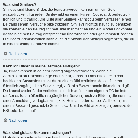
Was sind Smileys?
Smileys sind kleine Bilder, die benutzt werden können, um ein Gefühl
auszudrücken. Für jeden Smiley gibt es einen kurzen Code, z. B. bedeutet :)
fröhlich und :( traurig. Die Liste aller Smileys kannst du beim Verfassen eines
Beitrags sehen. Versuche bitte trotzdem, Smileys nicht zu häufig zu benutzen,
sie können einen Beitrag schnell unlesbar machen und ein Moderator könnte
deshalb deinen Beitrag entsprechend überarbeiten oder gar komplett löschen.
Die Board-Administration kann auch die Anzahl der Smileys begrenzen, die du
in einem Beitrag benutzen kannst.
Nach oben
Kann ich Bilder in meine Beiträge einfügen?
Ja, Bilder können in deinem Beitrag angezeigt werden. Wenn die
Administration Dateianhänge erlaubt hat, kannst du das Bild auch direkt
hochladen. Ansonsten musst du zu einem Bild verlinken, das auf einem
öffentlich zugänglichen Server liegt, z. B. http://www.domain.tld/mein-bild.gif.
Du kannst weder Bilder verlinken, die sich auf deinem eigenen PC befinden
(außer es ist ein öffentlich zugänglicher Server), noch zu Bildern, die nur nach
einer Anmeldung verfügbar sind, z. B. Hotmail- oder Yahoo-Mailboxen, mit
einem Passwort geschützte Seiten usw. Um das Bild anzuzeigen, benutze den
BBCode-Tag „[img]“.
Nach oben
Was sind globale Bekanntmachungen?
Globale Bekanntmachungen beinhalten wichtige Informationen, deshalb