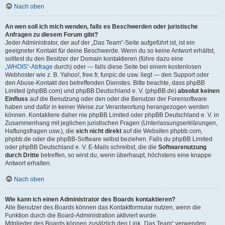
Nach oben
An wen soll ich mich wenden, falls es Beschwerden oder juristische
Anfragen zu diesem Forum gibt?
Jeder Administrator, der auf der „Das Team“-Seite aufgeführt ist, ist ein
geeigneter Kontakt für deine Beschwerde. Wenn du so keine Antwort erhältst,
solltest du den Besitzer der Domain kontaktieren (führe dazu eine
„WHOIS“-Abfrage
durch) oder — falls diese Seite bei einem kostenlosen
Webhoster wie z. B. Yahoo!, free.fr, funpic.de usw. liegt — den Support oder
den Abuse-Kontakt des betreffenden Dienstes. Bitte beachte, dass phpBB
Limited (phpBB.com) und phpBB Deutschland e. V. (phpBB.de)
absolut keinen
Einfluss
auf die Benutzung oder den oder die Benutzer der Forensoftware
haben und dafür in keiner Weise zur Verantwortung herangezogen werden
können. Kontaktiere daher nie phpBB Limited oder phpBB Deutschland e. V. in
Zusammenhang mit jeglichen juristischen Fragen (Unterlassungserklärungen,
Haftungsfragen usw.), die
sich nicht direkt
auf die Websiten phpbb.com,
phpbb.de oder die phpBB-Software selbst beziehen. Falls du phpBB Limited
oder phpBB Deutschland e. V. E-Mails schreibst, die die
Softwarenutzung
durch Dritte
betreffen, so wirst du, wenn überhaupt, höchstens eine knappe
Antwort erhalten.
Nach oben
Wie kann ich einen Administrator des Boards kontaktieren?
Alle Benutzer des Boards können das Kontaktformular nutzen, wenn die
Funktion durch die Board-Administration aktiviert wurde.
Mitglieder des Boards können zusätzlich den Link „Das Team“ verwenden.