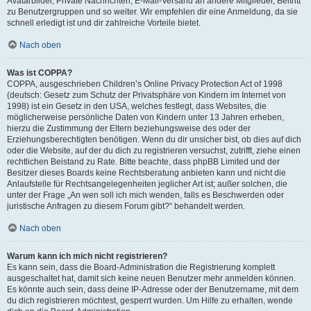
Avatarbilder, Private Nachrichten, E-Mail-Versand an andere Mitglieder, Beitritt
zu Benutzergruppen und so weiter. Wir empfehlen dir eine Anmeldung, da sie
schnell erledigt ist und dir zahlreiche Vorteile bietet.
Nach oben
Was ist COPPA?
COPPA, ausgeschrieben Children’s Online Privacy Protection Act of 1998
(deutsch: Gesetz zum Schutz der Privatsphäre von Kindern im Internet von
1998) ist ein Gesetz in den USA, welches festlegt, dass Websites, die
möglicherweise persönliche Daten von Kindern unter 13 Jahren erheben,
hierzu die Zustimmung der Eltern beziehungsweise des oder der
Erziehungsberechtigten benötigen. Wenn du dir unsicher bist, ob dies auf dich
oder die Website, auf der du dich zu registrieren versuchst, zutrifft, ziehe einen
rechtlichen Beistand zu Rate. Bitte beachte, dass phpBB Limited und der
Besitzer dieses Boards keine Rechtsberatung anbieten kann und nicht die
Anlaufstelle für Rechtsangelegenheiten jeglicher Art ist; außer solchen, die
unter der Frage „An wen soll ich mich wenden, falls es Beschwerden oder
juristische Anfragen zu diesem Forum gibt?“ behandelt werden.
Nach oben
Warum kann ich mich nicht registrieren?
Es kann sein, dass die Board-Administration die Registrierung komplett
ausgeschaltet hat, damit sich keine neuen Benutzer mehr anmelden können.
Es könnte auch sein, dass deine IP-Adresse oder der Benutzername, mit dem
du dich registrieren möchtest, gesperrt wurden. Um Hilfe zu erhalten, wende