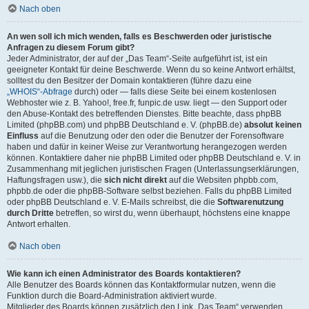
Nach oben
An wen soll ich mich wenden, falls es Beschwerden oder juristische
Anfragen zu diesem Forum gibt?
Jeder Administrator, der auf der „Das Team“-Seite aufgeführt ist, ist ein
geeigneter Kontakt für deine Beschwerde. Wenn du so keine Antwort erhältst,
solltest du den Besitzer der Domain kontaktieren (führe dazu eine
„WHOIS“-Abfrage
durch) oder — falls diese Seite bei einem kostenlosen
Webhoster wie z. B. Yahoo!, free.fr, funpic.de usw. liegt — den Support oder
den Abuse-Kontakt des betreffenden Dienstes. Bitte beachte, dass phpBB
Limited (phpBB.com) und phpBB Deutschland e. V. (phpBB.de)
absolut keinen
Einfluss
auf die Benutzung oder den oder die Benutzer der Forensoftware
haben und dafür in keiner Weise zur Verantwortung herangezogen werden
können. Kontaktiere daher nie phpBB Limited oder phpBB Deutschland e. V. in
Zusammenhang mit jeglichen juristischen Fragen (Unterlassungserklärungen,
Haftungsfragen usw.), die
sich nicht direkt
auf die Websiten phpbb.com,
phpbb.de oder die phpBB-Software selbst beziehen. Falls du phpBB Limited
oder phpBB Deutschland e. V. E-Mails schreibst, die die
Softwarenutzung
durch Dritte
betreffen, so wirst du, wenn überhaupt, höchstens eine knappe
Antwort erhalten.
Nach oben
Wie kann ich einen Administrator des Boards kontaktieren?
Alle Benutzer des Boards können das Kontaktformular nutzen, wenn die
Funktion durch die Board-Administration aktiviert wurde.
Mitglieder des Boards können zusätzlich den Link „Das Team“ verwenden.