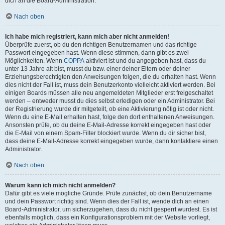
dich an die Board-Administration.
Nach oben
Ich habe mich registriert, kann mich aber nicht anmelden!
Überprüfe zuerst, ob du den richtigen Benutzernamen und das richtige
Passwort eingegeben hast. Wenn diese stimmen, dann gibt es zwei
Möglichkeiten. Wenn
COPPA
aktiviert ist und du angegeben hast, dass du
unter 13 Jahre alt bist, musst du bzw. einer deiner Eltern oder deiner
Erziehungsberechtigten den Anweisungen folgen, die du erhalten hast. Wenn
dies nicht der Fall ist, muss dein Benutzerkonto vielleicht aktiviert werden. Bei
einigen Boards müssen alle neu angemeldeten Mitglieder erst freigeschaltet
werden – entweder musst du dies selbst erledigen oder ein Administrator. Bei
der Registrierung wurde dir mitgeteilt, ob eine Aktivierung nötig ist oder nicht.
Wenn du eine E-Mail erhalten hast, folge den dort enthaltenen Anweisungen.
Ansonsten prüfe, ob du deine E-Mail-Adresse korrekt eingegeben hast oder
die E-Mail von einem Spam-Filter blockiert wurde. Wenn du dir sicher bist,
dass deine E-Mail-Adresse korrekt eingegeben wurde, dann kontaktiere einen
Administrator.
Nach oben
Warum kann ich mich nicht anmelden?
Dafür gibt es viele mögliche Gründe. Prüfe zunächst, ob dein Benutzername
und dein Passwort richtig sind. Wenn dies der Fall ist, wende dich an einen
Board-Administrator, um sicherzugehen, dass du nicht gesperrt wurdest. Es ist
ebenfalls möglich, dass ein Konfigurationsproblem mit der Website vorliegt,