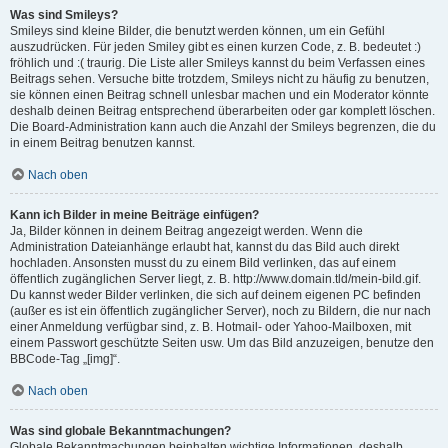
Was sind Smileys?
Smileys sind kleine Bilder, die benutzt werden können, um ein Gefühl
auszudrücken. Für jeden Smiley gibt es einen kurzen Code, z. B. bedeutet :)
fröhlich und :( traurig. Die Liste aller Smileys kannst du beim Verfassen eines
Beitrags sehen. Versuche bitte trotzdem, Smileys nicht zu häufig zu benutzen,
sie können einen Beitrag schnell unlesbar machen und ein Moderator könnte
deshalb deinen Beitrag entsprechend überarbeiten oder gar komplett löschen.
Die Board-Administration kann auch die Anzahl der Smileys begrenzen, die du
in einem Beitrag benutzen kannst.
Nach oben
Kann ich Bilder in meine Beiträge einfügen?
Ja, Bilder können in deinem Beitrag angezeigt werden. Wenn die
Administration Dateianhänge erlaubt hat, kannst du das Bild auch direkt
hochladen. Ansonsten musst du zu einem Bild verlinken, das auf einem
öffentlich zugänglichen Server liegt, z. B. http://www.domain.tld/mein-bild.gif.
Du kannst weder Bilder verlinken, die sich auf deinem eigenen PC befinden
(außer es ist ein öffentlich zugänglicher Server), noch zu Bildern, die nur nach
einer Anmeldung verfügbar sind, z. B. Hotmail- oder Yahoo-Mailboxen, mit
einem Passwort geschützte Seiten usw. Um das Bild anzuzeigen, benutze den
BBCode-Tag „[img]“.
Nach oben
Was sind globale Bekanntmachungen?
Globale Bekanntmachungen beinhalten wichtige Informationen, deshalb