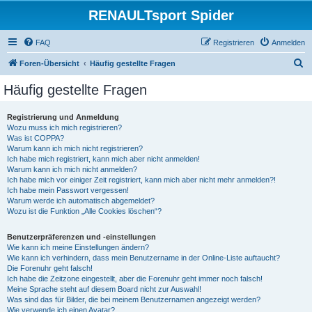
RENAULTsport Spider
FAQ
Registrieren
Anmelden
S
Foren-Übersicht
Häufig gestellte Fragen
u
Häufig gestellte Fragen
c
h
Registrierung und Anmeldung
Wozu muss ich mich registrieren?
e
Was ist COPPA?
Warum kann ich mich nicht registrieren?
Ich habe mich registriert, kann mich aber nicht anmelden!
Warum kann ich mich nicht anmelden?
Ich habe mich vor einiger Zeit registriert, kann mich aber nicht mehr anmelden?!
Ich habe mein Passwort vergessen!
Warum werde ich automatisch abgemeldet?
Wozu ist die Funktion „Alle Cookies löschen“?
Benutzerpräferenzen und -einstellungen
Wie kann ich meine Einstellungen ändern?
Wie kann ich verhindern, dass mein Benutzername in der Online-Liste auftaucht?
Die Forenuhr geht falsch!
Ich habe die Zeitzone eingestellt, aber die Forenuhr geht immer noch falsch!
Meine Sprache steht auf diesem Board nicht zur Auswahl!
Was sind das für Bilder, die bei meinem Benutzernamen angezeigt werden?
Wie verwende ich einen Avatar?