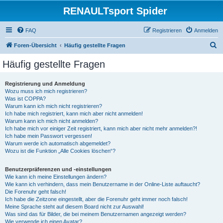
RENAULTsport Spider
FAQ
Registrieren
Anmelden
S
Foren-Übersicht
Häufig gestellte Fragen
u
Häufig gestellte Fragen
c
h
Registrierung und Anmeldung
Wozu muss ich mich registrieren?
e
Was ist COPPA?
Warum kann ich mich nicht registrieren?
Ich habe mich registriert, kann mich aber nicht anmelden!
Warum kann ich mich nicht anmelden?
Ich habe mich vor einiger Zeit registriert, kann mich aber nicht mehr anmelden?!
Ich habe mein Passwort vergessen!
Warum werde ich automatisch abgemeldet?
Wozu ist die Funktion „Alle Cookies löschen“?
Benutzerpräferenzen und -einstellungen
Wie kann ich meine Einstellungen ändern?
Wie kann ich verhindern, dass mein Benutzername in der Online-Liste auftaucht?
Die Forenuhr geht falsch!
Ich habe die Zeitzone eingestellt, aber die Forenuhr geht immer noch falsch!
Meine Sprache steht auf diesem Board nicht zur Auswahl!
Was sind das für Bilder, die bei meinem Benutzernamen angezeigt werden?
Wie verwende ich einen Avatar?