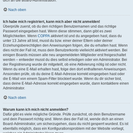
dich an die Board-Administration.
Nach oben
Ich habe mich registriert, kann mich aber nicht anmelden!
Überprüfe zuerst, ob du den richtigen Benutzernamen und das richtige
Passwort eingegeben hast. Wenn diese stimmen, dann gibt es zwei
Möglichkeiten. Wenn
COPPA
aktiviert ist und du angegeben hast, dass du
unter 13 Jahre alt bist, musst du bzw. einer deiner Eltern oder deiner
Erziehungsberechtigten den Anweisungen folgen, die du erhalten hast. Wenn
dies nicht der Fall ist, muss dein Benutzerkonto vielleicht aktiviert werden. Bei
einigen Boards müssen alle neu angemeldeten Mitglieder erst freigeschaltet
werden – entweder musst du dies selbst erledigen oder ein Administrator. Bei
der Registrierung wurde dir mitgeteilt, ob eine Aktivierung nötig ist oder nicht.
Wenn du eine E-Mail erhalten hast, folge den dort enthaltenen Anweisungen.
Ansonsten prüfe, ob du deine E-Mail-Adresse korrekt eingegeben hast oder
die E-Mail von einem Spam-Filter blockiert wurde. Wenn du dir sicher bist,
dass deine E-Mail-Adresse korrekt eingegeben wurde, dann kontaktiere einen
Administrator.
Nach oben
Warum kann ich mich nicht anmelden?
Dafür gibt es viele mögliche Gründe. Prüfe zunächst, ob dein Benutzername
und dein Passwort richtig sind. Wenn dies der Fall ist, wende dich an einen
Board-Administrator, um sicherzugehen, dass du nicht gesperrt wurdest. Es ist
ebenfalls möglich, dass ein Konfigurationsproblem mit der Website vorliegt,