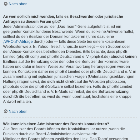
Nach oben
An wen soll ich mich wenden, falls es Beschwerden oder juristische
Anfragen zu diesem Forum gibt?
Jeder Administrator, der auf der „Das Team“-Seite aufgeführt ist, ist ein
geeigneter Kontakt für deine Beschwerde. Wenn du so keine Antwort erhältst,
solltest du den Besitzer der Domain kontaktieren (führe dazu eine
„WHOIS“-Abfrage
durch) oder — falls diese Seite bei einem kostenlosen
Webhoster wie z. B. Yahoo!, free.fr, funpic.de usw. liegt — den Support oder
den Abuse-Kontakt des betreffenden Dienstes. Bitte beachte, dass phpBB
Limited (phpBB.com) und phpBB Deutschland e. V. (phpBB.de)
absolut keinen
Einfluss
auf die Benutzung oder den oder die Benutzer der Forensoftware
haben und dafür in keiner Weise zur Verantwortung herangezogen werden
können. Kontaktiere daher nie phpBB Limited oder phpBB Deutschland e. V. in
Zusammenhang mit jeglichen juristischen Fragen (Unterlassungserklärungen,
Haftungsfragen usw.), die
sich nicht direkt
auf die Websiten phpbb.com,
phpbb.de oder die phpBB-Software selbst beziehen. Falls du phpBB Limited
oder phpBB Deutschland e. V. E-Mails schreibst, die die
Softwarenutzung
durch Dritte
betreffen, so wirst du, wenn überhaupt, höchstens eine knappe
Antwort erhalten.
Nach oben
Wie kann ich einen Administrator des Boards kontaktieren?
Alle Benutzer des Boards können das Kontaktformular nutzen, wenn die
Funktion durch die Board-Administration aktiviert wurde.
Mitglieder des Boards können zusätzlich den Link „Das Team“ verwenden.