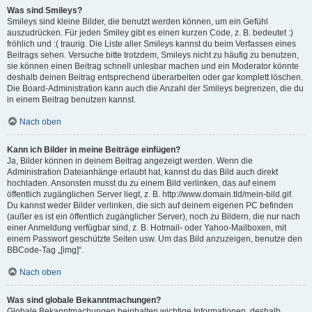
Was sind Smileys?
Smileys sind kleine Bilder, die benutzt werden können, um ein Gefühl
auszudrücken. Für jeden Smiley gibt es einen kurzen Code, z. B. bedeutet :)
fröhlich und :( traurig. Die Liste aller Smileys kannst du beim Verfassen eines
Beitrags sehen. Versuche bitte trotzdem, Smileys nicht zu häufig zu benutzen,
sie können einen Beitrag schnell unlesbar machen und ein Moderator könnte
deshalb deinen Beitrag entsprechend überarbeiten oder gar komplett löschen.
Die Board-Administration kann auch die Anzahl der Smileys begrenzen, die du
in einem Beitrag benutzen kannst.
Nach oben
Kann ich Bilder in meine Beiträge einfügen?
Ja, Bilder können in deinem Beitrag angezeigt werden. Wenn die
Administration Dateianhänge erlaubt hat, kannst du das Bild auch direkt
hochladen. Ansonsten musst du zu einem Bild verlinken, das auf einem
öffentlich zugänglichen Server liegt, z. B. http://www.domain.tld/mein-bild.gif.
Du kannst weder Bilder verlinken, die sich auf deinem eigenen PC befinden
(außer es ist ein öffentlich zugänglicher Server), noch zu Bildern, die nur nach
einer Anmeldung verfügbar sind, z. B. Hotmail- oder Yahoo-Mailboxen, mit
einem Passwort geschützte Seiten usw. Um das Bild anzuzeigen, benutze den
BBCode-Tag „[img]“.
Nach oben
Was sind globale Bekanntmachungen?
Globale Bekanntmachungen beinhalten wichtige Informationen, deshalb