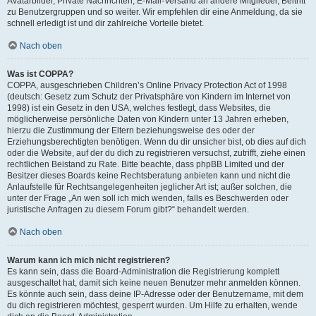
Avatarbilder, Private Nachrichten, E-Mail-Versand an andere Mitglieder, Beitritt
zu Benutzergruppen und so weiter. Wir empfehlen dir eine Anmeldung, da sie
schnell erledigt ist und dir zahlreiche Vorteile bietet.
Nach oben
Was ist COPPA?
COPPA, ausgeschrieben Children’s Online Privacy Protection Act of 1998
(deutsch: Gesetz zum Schutz der Privatsphäre von Kindern im Internet von
1998) ist ein Gesetz in den USA, welches festlegt, dass Websites, die
möglicherweise persönliche Daten von Kindern unter 13 Jahren erheben,
hierzu die Zustimmung der Eltern beziehungsweise des oder der
Erziehungsberechtigten benötigen. Wenn du dir unsicher bist, ob dies auf dich
oder die Website, auf der du dich zu registrieren versuchst, zutrifft, ziehe einen
rechtlichen Beistand zu Rate. Bitte beachte, dass phpBB Limited und der
Besitzer dieses Boards keine Rechtsberatung anbieten kann und nicht die
Anlaufstelle für Rechtsangelegenheiten jeglicher Art ist; außer solchen, die
unter der Frage „An wen soll ich mich wenden, falls es Beschwerden oder
juristische Anfragen zu diesem Forum gibt?“ behandelt werden.
Nach oben
Warum kann ich mich nicht registrieren?
Es kann sein, dass die Board-Administration die Registrierung komplett
ausgeschaltet hat, damit sich keine neuen Benutzer mehr anmelden können.
Es könnte auch sein, dass deine IP-Adresse oder der Benutzername, mit dem
du dich registrieren möchtest, gesperrt wurden. Um Hilfe zu erhalten, wende