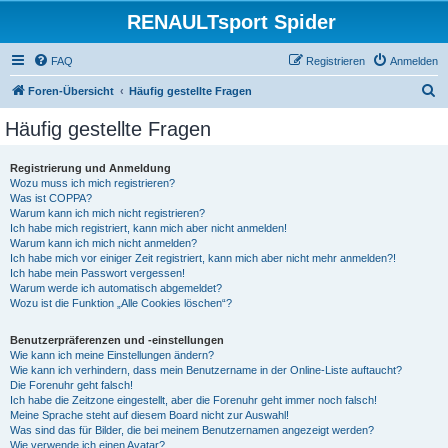
RENAULTsport Spider
FAQ
Registrieren
Anmelden
S
Foren-Übersicht
Häufig gestellte Fragen
u
Häufig gestellte Fragen
c
h
Registrierung und Anmeldung
Wozu muss ich mich registrieren?
e
Was ist COPPA?
Warum kann ich mich nicht registrieren?
Ich habe mich registriert, kann mich aber nicht anmelden!
Warum kann ich mich nicht anmelden?
Ich habe mich vor einiger Zeit registriert, kann mich aber nicht mehr anmelden?!
Ich habe mein Passwort vergessen!
Warum werde ich automatisch abgemeldet?
Wozu ist die Funktion „Alle Cookies löschen“?
Benutzerpräferenzen und -einstellungen
Wie kann ich meine Einstellungen ändern?
Wie kann ich verhindern, dass mein Benutzername in der Online-Liste auftaucht?
Die Forenuhr geht falsch!
Ich habe die Zeitzone eingestellt, aber die Forenuhr geht immer noch falsch!
Meine Sprache steht auf diesem Board nicht zur Auswahl!
Was sind das für Bilder, die bei meinem Benutzernamen angezeigt werden?
Wie verwende ich einen Avatar?