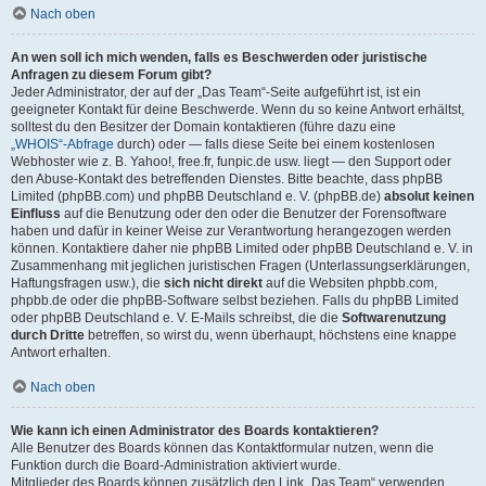
Nach oben
An wen soll ich mich wenden, falls es Beschwerden oder juristische
Anfragen zu diesem Forum gibt?
Jeder Administrator, der auf der „Das Team“-Seite aufgeführt ist, ist ein
geeigneter Kontakt für deine Beschwerde. Wenn du so keine Antwort erhältst,
solltest du den Besitzer der Domain kontaktieren (führe dazu eine
„WHOIS“-Abfrage
durch) oder — falls diese Seite bei einem kostenlosen
Webhoster wie z. B. Yahoo!, free.fr, funpic.de usw. liegt — den Support oder
den Abuse-Kontakt des betreffenden Dienstes. Bitte beachte, dass phpBB
Limited (phpBB.com) und phpBB Deutschland e. V. (phpBB.de)
absolut keinen
Einfluss
auf die Benutzung oder den oder die Benutzer der Forensoftware
haben und dafür in keiner Weise zur Verantwortung herangezogen werden
können. Kontaktiere daher nie phpBB Limited oder phpBB Deutschland e. V. in
Zusammenhang mit jeglichen juristischen Fragen (Unterlassungserklärungen,
Haftungsfragen usw.), die
sich nicht direkt
auf die Websiten phpbb.com,
phpbb.de oder die phpBB-Software selbst beziehen. Falls du phpBB Limited
oder phpBB Deutschland e. V. E-Mails schreibst, die die
Softwarenutzung
durch Dritte
betreffen, so wirst du, wenn überhaupt, höchstens eine knappe
Antwort erhalten.
Nach oben
Wie kann ich einen Administrator des Boards kontaktieren?
Alle Benutzer des Boards können das Kontaktformular nutzen, wenn die
Funktion durch die Board-Administration aktiviert wurde.
Mitglieder des Boards können zusätzlich den Link „Das Team“ verwenden.