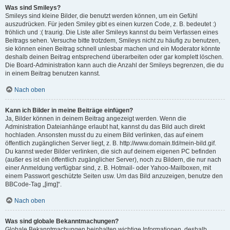
Was sind Smileys?
Smileys sind kleine Bilder, die benutzt werden können, um ein Gefühl
auszudrücken. Für jeden Smiley gibt es einen kurzen Code, z. B. bedeutet :)
fröhlich und :( traurig. Die Liste aller Smileys kannst du beim Verfassen eines
Beitrags sehen. Versuche bitte trotzdem, Smileys nicht zu häufig zu benutzen,
sie können einen Beitrag schnell unlesbar machen und ein Moderator könnte
deshalb deinen Beitrag entsprechend überarbeiten oder gar komplett löschen.
Die Board-Administration kann auch die Anzahl der Smileys begrenzen, die du
in einem Beitrag benutzen kannst.
Nach oben
Kann ich Bilder in meine Beiträge einfügen?
Ja, Bilder können in deinem Beitrag angezeigt werden. Wenn die
Administration Dateianhänge erlaubt hat, kannst du das Bild auch direkt
hochladen. Ansonsten musst du zu einem Bild verlinken, das auf einem
öffentlich zugänglichen Server liegt, z. B. http://www.domain.tld/mein-bild.gif.
Du kannst weder Bilder verlinken, die sich auf deinem eigenen PC befinden
(außer es ist ein öffentlich zugänglicher Server), noch zu Bildern, die nur nach
einer Anmeldung verfügbar sind, z. B. Hotmail- oder Yahoo-Mailboxen, mit
einem Passwort geschützte Seiten usw. Um das Bild anzuzeigen, benutze den
BBCode-Tag „[img]“.
Nach oben
Was sind globale Bekanntmachungen?
Globale Bekanntmachungen beinhalten wichtige Informationen, deshalb