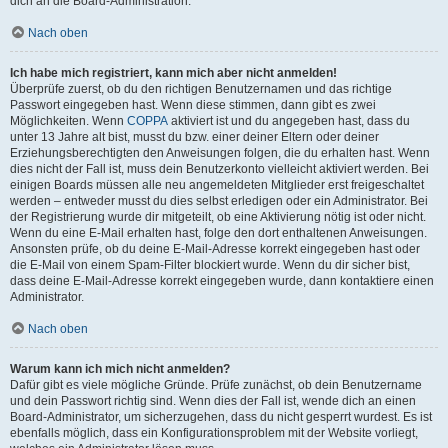
dich an die Board-Administration.
Nach oben
Ich habe mich registriert, kann mich aber nicht anmelden!
Überprüfe zuerst, ob du den richtigen Benutzernamen und das richtige
Passwort eingegeben hast. Wenn diese stimmen, dann gibt es zwei
Möglichkeiten. Wenn
COPPA
aktiviert ist und du angegeben hast, dass du
unter 13 Jahre alt bist, musst du bzw. einer deiner Eltern oder deiner
Erziehungsberechtigten den Anweisungen folgen, die du erhalten hast. Wenn
dies nicht der Fall ist, muss dein Benutzerkonto vielleicht aktiviert werden. Bei
einigen Boards müssen alle neu angemeldeten Mitglieder erst freigeschaltet
werden – entweder musst du dies selbst erledigen oder ein Administrator. Bei
der Registrierung wurde dir mitgeteilt, ob eine Aktivierung nötig ist oder nicht.
Wenn du eine E-Mail erhalten hast, folge den dort enthaltenen Anweisungen.
Ansonsten prüfe, ob du deine E-Mail-Adresse korrekt eingegeben hast oder
die E-Mail von einem Spam-Filter blockiert wurde. Wenn du dir sicher bist,
dass deine E-Mail-Adresse korrekt eingegeben wurde, dann kontaktiere einen
Administrator.
Nach oben
Warum kann ich mich nicht anmelden?
Dafür gibt es viele mögliche Gründe. Prüfe zunächst, ob dein Benutzername
und dein Passwort richtig sind. Wenn dies der Fall ist, wende dich an einen
Board-Administrator, um sicherzugehen, dass du nicht gesperrt wurdest. Es ist
ebenfalls möglich, dass ein Konfigurationsproblem mit der Website vorliegt,