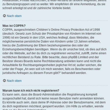
Avatarbilder, Private Nachrichten, E-Mail-Versand an andere Mitglieder, Beitritt
zu Benutzergruppen und so weiter. Wir empfehlen dir eine Anmeldung, da sie
schnell erledigt ist und dir zahlreiche Vorteile bietet.
Nach oben
Was ist COPPA?
COPPA, ausgeschrieben Children’s Online Privacy Protection Act of 1998
(deutsch: Gesetz zum Schutz der Privatsphäre von Kindern im Internet von
1998) ist ein Gesetz in den USA, welches festlegt, dass Websites, die
möglicherweise persönliche Daten von Kindern unter 13 Jahren erheben,
hierzu die Zustimmung der Eltern beziehungsweise des oder der
Erziehungsberechtigten benötigen. Wenn du dir unsicher bist, ob dies auf dich
oder die Website, auf der du dich zu registrieren versuchst, zutrifft, ziehe einen
rechtlichen Beistand zu Rate. Bitte beachte, dass phpBB Limited und der
Besitzer dieses Boards keine Rechtsberatung anbieten kann und nicht die
Anlaufstelle für Rechtsangelegenheiten jeglicher Art ist; außer solchen, die
unter der Frage „An wen soll ich mich wenden, falls es Beschwerden oder
juristische Anfragen zu diesem Forum gibt?“ behandelt werden.
Nach oben
Warum kann ich mich nicht registrieren?
Es kann sein, dass die Board-Administration die Registrierung komplett
ausgeschaltet hat, damit sich keine neuen Benutzer mehr anmelden können.
Es könnte auch sein, dass deine IP-Adresse oder der Benutzername, mit dem
du dich registrieren möchtest, gesperrt wurden. Um Hilfe zu erhalten, wende