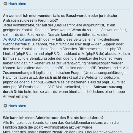
Nach oben
An wen soll ich mich wenden, falls es Beschwerden oder juristische
Anfragen zu diesem Forum gibt?
Jeder Administrator, der auf der „Das Team“-Seite aufgeführt ist, ist ein
geeigneter Kontakt für deine Beschwerde. Wenn du so keine Antwort erhältst,
solltest du den Besitzer der Domain kontaktieren (führe dazu eine
„WHOIS“-Abfrage
durch) oder — falls diese Seite bei einem kostenlosen
Webhoster wie z. B. Yahoo!, free.fr, funpic.de usw. liegt — den Support oder
den Abuse-Kontakt des betreffenden Dienstes. Bitte beachte, dass phpBB
Limited (phpBB.com) und phpBB Deutschland e. V. (phpBB.de)
absolut keinen
Einfluss
auf die Benutzung oder den oder die Benutzer der Forensoftware
haben und dafür in keiner Weise zur Verantwortung herangezogen werden
können. Kontaktiere daher nie phpBB Limited oder phpBB Deutschland e. V. in
Zusammenhang mit jeglichen juristischen Fragen (Unterlassungserklärungen,
Haftungsfragen usw.), die
sich nicht direkt
auf die Websiten phpbb.com,
phpbb.de oder die phpBB-Software selbst beziehen. Falls du phpBB Limited
oder phpBB Deutschland e. V. E-Mails schreibst, die die
Softwarenutzung
durch Dritte
betreffen, so wirst du, wenn überhaupt, höchstens eine knappe
Antwort erhalten.
Nach oben
Wie kann ich einen Administrator des Boards kontaktieren?
Alle Benutzer des Boards können das Kontaktformular nutzen, wenn die
Funktion durch die Board-Administration aktiviert wurde.
Mitglieder des Boards können zusätzlich den Link „Das Team“ verwenden.