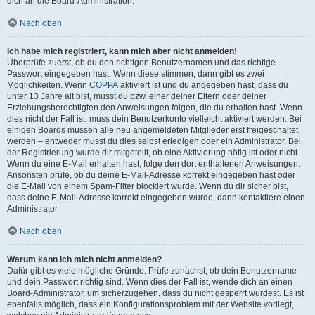
dich an die Board-Administration.
Nach oben
Ich habe mich registriert, kann mich aber nicht anmelden!
Überprüfe zuerst, ob du den richtigen Benutzernamen und das richtige
Passwort eingegeben hast. Wenn diese stimmen, dann gibt es zwei
Möglichkeiten. Wenn
COPPA
aktiviert ist und du angegeben hast, dass du
unter 13 Jahre alt bist, musst du bzw. einer deiner Eltern oder deiner
Erziehungsberechtigten den Anweisungen folgen, die du erhalten hast. Wenn
dies nicht der Fall ist, muss dein Benutzerkonto vielleicht aktiviert werden. Bei
einigen Boards müssen alle neu angemeldeten Mitglieder erst freigeschaltet
werden – entweder musst du dies selbst erledigen oder ein Administrator. Bei
der Registrierung wurde dir mitgeteilt, ob eine Aktivierung nötig ist oder nicht.
Wenn du eine E-Mail erhalten hast, folge den dort enthaltenen Anweisungen.
Ansonsten prüfe, ob du deine E-Mail-Adresse korrekt eingegeben hast oder
die E-Mail von einem Spam-Filter blockiert wurde. Wenn du dir sicher bist,
dass deine E-Mail-Adresse korrekt eingegeben wurde, dann kontaktiere einen
Administrator.
Nach oben
Warum kann ich mich nicht anmelden?
Dafür gibt es viele mögliche Gründe. Prüfe zunächst, ob dein Benutzername
und dein Passwort richtig sind. Wenn dies der Fall ist, wende dich an einen
Board-Administrator, um sicherzugehen, dass du nicht gesperrt wurdest. Es ist
ebenfalls möglich, dass ein Konfigurationsproblem mit der Website vorliegt,