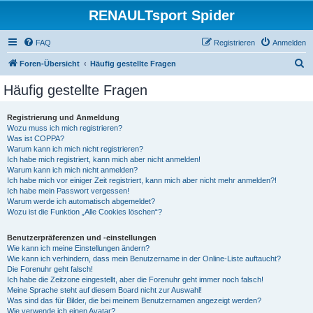
RENAULTsport Spider
FAQ
Registrieren
Anmelden
S
Foren-Übersicht
Häufig gestellte Fragen
u
Häufig gestellte Fragen
c
h
Registrierung und Anmeldung
Wozu muss ich mich registrieren?
e
Was ist COPPA?
Warum kann ich mich nicht registrieren?
Ich habe mich registriert, kann mich aber nicht anmelden!
Warum kann ich mich nicht anmelden?
Ich habe mich vor einiger Zeit registriert, kann mich aber nicht mehr anmelden?!
Ich habe mein Passwort vergessen!
Warum werde ich automatisch abgemeldet?
Wozu ist die Funktion „Alle Cookies löschen“?
Benutzerpräferenzen und -einstellungen
Wie kann ich meine Einstellungen ändern?
Wie kann ich verhindern, dass mein Benutzername in der Online-Liste auftaucht?
Die Forenuhr geht falsch!
Ich habe die Zeitzone eingestellt, aber die Forenuhr geht immer noch falsch!
Meine Sprache steht auf diesem Board nicht zur Auswahl!
Was sind das für Bilder, die bei meinem Benutzernamen angezeigt werden?
Wie verwende ich einen Avatar?