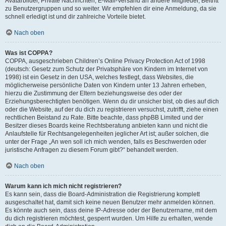
Avatarbilder, Private Nachrichten, E-Mail-Versand an andere Mitglieder, Beitritt
zu Benutzergruppen und so weiter. Wir empfehlen dir eine Anmeldung, da sie
schnell erledigt ist und dir zahlreiche Vorteile bietet.
Nach oben
Was ist COPPA?
COPPA, ausgeschrieben Children’s Online Privacy Protection Act of 1998
(deutsch: Gesetz zum Schutz der Privatsphäre von Kindern im Internet von
1998) ist ein Gesetz in den USA, welches festlegt, dass Websites, die
möglicherweise persönliche Daten von Kindern unter 13 Jahren erheben,
hierzu die Zustimmung der Eltern beziehungsweise des oder der
Erziehungsberechtigten benötigen. Wenn du dir unsicher bist, ob dies auf dich
oder die Website, auf der du dich zu registrieren versuchst, zutrifft, ziehe einen
rechtlichen Beistand zu Rate. Bitte beachte, dass phpBB Limited und der
Besitzer dieses Boards keine Rechtsberatung anbieten kann und nicht die
Anlaufstelle für Rechtsangelegenheiten jeglicher Art ist; außer solchen, die
unter der Frage „An wen soll ich mich wenden, falls es Beschwerden oder
juristische Anfragen zu diesem Forum gibt?“ behandelt werden.
Nach oben
Warum kann ich mich nicht registrieren?
Es kann sein, dass die Board-Administration die Registrierung komplett
ausgeschaltet hat, damit sich keine neuen Benutzer mehr anmelden können.
Es könnte auch sein, dass deine IP-Adresse oder der Benutzername, mit dem
du dich registrieren möchtest, gesperrt wurden. Um Hilfe zu erhalten, wende