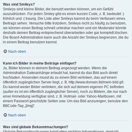
Was sind Smileys?
Smileys sind kleine Bilder, die benutzt werden können, um ein Gefühl
auszudrücken. Für jeden Smiley gibt es einen kurzen Code, z. B. bedeutet :)
fröhlich und :( traurig. Die Liste aller Smileys kannst du beim Verfassen eines
Beitrags sehen. Versuche bitte trotzdem, Smileys nicht zu häufig zu benutzen,
sie können einen Beitrag schnell unlesbar machen und ein Moderator könnte
deshalb deinen Beitrag entsprechend überarbeiten oder gar komplett löschen.
Die Board-Administration kann auch die Anzahl der Smileys begrenzen, die du
in einem Beitrag benutzen kannst.
Nach oben
Kann ich Bilder in meine Beiträge einfügen?
Ja, Bilder können in deinem Beitrag angezeigt werden. Wenn die
Administration Dateianhänge erlaubt hat, kannst du das Bild auch direkt
hochladen. Ansonsten musst du zu einem Bild verlinken, das auf einem
öffentlich zugänglichen Server liegt, z. B. http://www.domain.tld/mein-bild.gif.
Du kannst weder Bilder verlinken, die sich auf deinem eigenen PC befinden
(außer es ist ein öffentlich zugänglicher Server), noch zu Bildern, die nur nach
einer Anmeldung verfügbar sind, z. B. Hotmail- oder Yahoo-Mailboxen, mit
einem Passwort geschützte Seiten usw. Um das Bild anzuzeigen, benutze den
BBCode-Tag „[img]“.
Nach oben
Was sind globale Bekanntmachungen?
Globale Bekanntmachungen beinhalten wichtige Informationen, deshalb