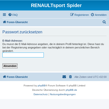
RENAULTsport Spider
FAQ
Registrieren
Anmelden
S
Foren-Übersicht
u
Passwort zurücksetzen
c
h
E-Mail-Adresse:
Du musst die E-Mail-Adresse angeben, die in deinem Profil hinterlegt ist. Diese hast du
e
bei der Registrierung angegeben oder nachträglich in deinem persönlichen Bereich
geändert.
Foren-Übersicht
Alle Zeiten sind
UTC+02:00
Powered by
phpBB
® Forum Software © phpBB Limited
Deutsche Übersetzung durch
phpBB.de
Datenschutz
|
Nutzungsbedingungen