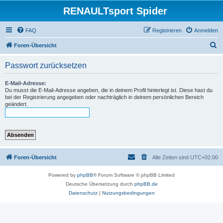
RENAULTsport Spider
FAQ
Registrieren
Anmelden
S
Foren-Übersicht
u
Passwort zurücksetzen
c
h
E-Mail-Adresse:
Du musst die E-Mail-Adresse angeben, die in deinem Profil hinterlegt ist. Diese hast du
e
bei der Registrierung angegeben oder nachträglich in deinem persönlichen Bereich
geändert.
Foren-Übersicht
Alle Zeiten sind
UTC+02:00
Powered by
phpBB
® Forum Software © phpBB Limited
Deutsche Übersetzung durch
phpBB.de
Datenschutz
|
Nutzungsbedingungen