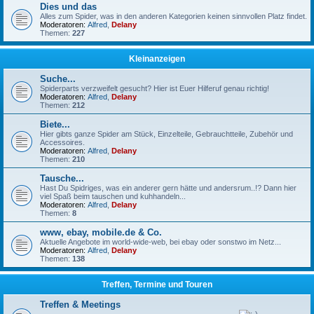
Dies und das
Alles zum Spider, was in den anderen Kategorien keinen sinnvollen Platz findet.
Moderatoren:
Alfred
,
Delany
Themen:
227
Kleinanzeigen
Suche...
Spiderparts verzweifelt gesucht? Hier ist Euer Hilferuf genau richtig!
Moderatoren:
Alfred
,
Delany
Themen:
212
Biete...
Hier gibts ganze Spider am Stück, Einzelteile, Gebrauchtteile, Zubehör und
Accessoires.
Moderatoren:
Alfred
,
Delany
Themen:
210
Tausche...
Hast Du Spidriges, was ein anderer gern hätte und andersrum..!? Dann hier
viel Spaß beim tauschen und kuhhandeln...
Moderatoren:
Alfred
,
Delany
Themen:
8
www, ebay, mobile.de & Co.
Aktuelle Angebote im world-wide-web, bei ebay oder sonstwo im Netz...
Moderatoren:
Alfred
,
Delany
Themen:
138
Treffen, Termine und Touren
Treffen & Meetings