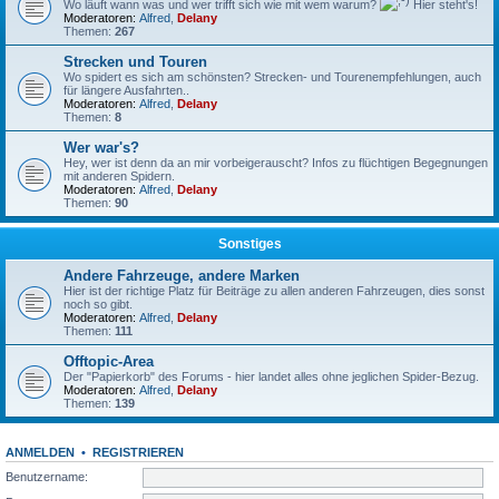
Wo läuft wann was und wer trifft sich wie mit wem warum?
Hier steht's!
Moderatoren:
Alfred
,
Delany
Themen:
267
Strecken und Touren
Wo spidert es sich am schönsten? Strecken- und Tourenempfehlungen, auch
für längere Ausfahrten..
Moderatoren:
Alfred
,
Delany
Themen:
8
Wer war's?
Hey, wer ist denn da an mir vorbeigerauscht? Infos zu flüchtigen Begegnungen
mit anderen Spidern.
Moderatoren:
Alfred
,
Delany
Themen:
90
Sonstiges
Andere Fahrzeuge, andere Marken
Hier ist der richtige Platz für Beiträge zu allen anderen Fahrzeugen, dies sonst
noch so gibt.
Moderatoren:
Alfred
,
Delany
Themen:
111
Offtopic-Area
Der "Papierkorb" des Forums - hier landet alles ohne jeglichen Spider-Bezug.
Moderatoren:
Alfred
,
Delany
Themen:
139
ANMELDEN
•
REGISTRIEREN
Benutzername: