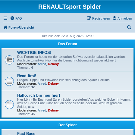
RENAULTsport Spider
FAQ
Registrieren
Anmelden
S
Foren-Übersicht
u
Aktuelle Zeit: Sa 8. Aug 2026, 12:09
c
Das Forum
h
WICHTIGE INFOS!
e
Das Forum ist heute mit der aktuellen Softwareversion aktualisiert worden.
Auch die Email-Funktion für die Benachrichtigung ist wieder aktiviert.
Moderatoren:
Alfred
,
Delany
Themen:
4
Read first!
Fragen, Tipps und Hinweise zur Benutzung des Spider-Forums!
Moderatoren:
Alfred
,
Delany
Themen:
32
Hallo, ich bin neu hier!
Hier könnt Ihr Euch und Euren Spider vorstellen! Aus welcher Ecke Ihr kommt,
welche Farbe Eure Kiste hat, ob ohne Scheibe oder mit, warum grad ein
Spider, usw...
Moderatoren:
Alfred
,
Delany
Themen:
35
Der Spider
Fact Base