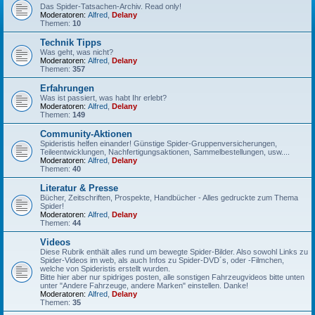
Das Spider-Tatsachen-Archiv. Read only!
Moderatoren:
Alfred
,
Delany
Themen:
10
Technik Tipps
Was geht, was nicht?
Moderatoren:
Alfred
,
Delany
Themen:
357
Erfahrungen
Was ist passiert, was habt Ihr erlebt?
Moderatoren:
Alfred
,
Delany
Themen:
149
Community-Aktionen
Spideristis helfen einander! Günstige Spider-Gruppenversicherungen,
Teileentwicklungen, Nachfertigungsaktionen, Sammelbestellungen, usw....
Moderatoren:
Alfred
,
Delany
Themen:
40
Literatur & Presse
Bücher, Zeitschriften, Prospekte, Handbücher - Alles gedruckte zum Thema
Spider!
Moderatoren:
Alfred
,
Delany
Themen:
44
Videos
Diese Rubrik enthält alles rund um bewegte Spider-Bilder. Also sowohl Links zu
Spider-Videos im web, als auch Infos zu Spider-DVD´s, oder -Filmchen,
welche von Spideristis erstellt wurden.
Bitte hier aber nur spidriges posten, alle sonstigen Fahrzeugvideos bitte unten
unter "Andere Fahrzeuge, andere Marken" einstellen. Danke!
Moderatoren:
Alfred
,
Delany
Themen:
35