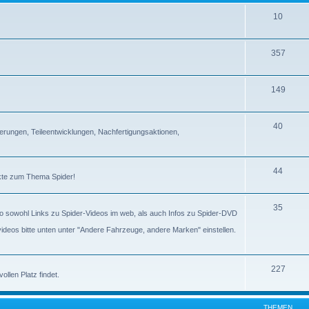
10
357
149
40
erungen, Teileentwicklungen, Nachfertigungsaktionen,
44
ckte zum Thema Spider!
35
lso sowohl Links zu Spider-Videos im web, als auch Infos zu Spider-DVD
gvideos bitte unten unter "Andere Fahrzeuge, andere Marken" einstellen.
227
llen Platz findet.
THEMEN