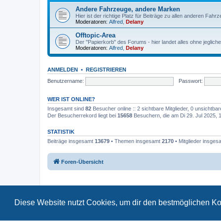
Andere Fahrzeuge, andere Marken
Hier ist der richtige Platz für Beiträge zu allen anderen Fahr
Moderatoren:
Alfred
,
Delany
Offtopic-Area
Der "Papierkorb" des Forums - hier landet alles ohne jeglich
Moderatoren:
Alfred
,
Delany
ANMELDEN
•
REGISTRIEREN
Benutzername:
Passwort:
WER IST ONLINE?
Insgesamt sind
82
Besucher online :: 2 sichtbare Mitglieder, 0 unsichtba
Der Besucherrekord liegt bei
15658
Besuchern, die am Di 29. Jul 2025, 17
STATISTIK
Beiträge insgesamt
13679
• Themen insgesamt
2170
• Mitglieder insge
Foren-Übersicht
Diese Website nutzt Cookies, um dir den bestmöglichen Ko