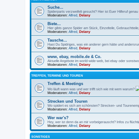
Suche...
Spiderparts verzweifelt gesucht? Hier ist Euer Hilferuf genau r
Moderatoren:
Alfred
,
Delany
Biete...
Hier gibts ganze Spider am Stück, Einzelteile, Gebrauchtteil
Moderatoren:
Alfred
,
Delany
Tausche...
Hast Du Spidriges, was ein anderer gern hätte und andersru
Moderatoren:
Alfred
,
Delany
www, ebay, mobile.de & Co.
Aktuelle Angebote im world-wide-web, bei ebay oder sonstwo 
Moderatoren:
Alfred
,
Delany
TREFFEN, TERMINE UND TOUREN
Treffen & Meetings
Wo läuft wann was und wer trifft sich wie mit wem warum?
Moderatoren:
Alfred
,
Delany
Strecken und Touren
Wo spidert es sich am schönsten? Strecken- und Tourenempf
Moderatoren:
Alfred
,
Delany
Wer war's?
Hey, wer ist denn da an mir vorbeigerauscht? Infos zu flüch
Moderatoren:
Alfred
,
Delany
SONSTIGES