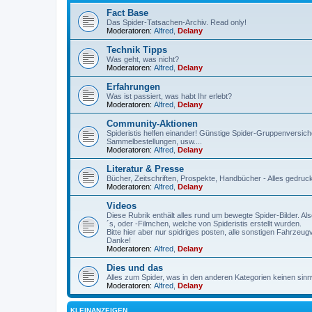
Fact Base
Das Spider-Tatsachen-Archiv. Read only!
Moderatoren:
Alfred
,
Delany
Technik Tipps
Was geht, was nicht?
Moderatoren:
Alfred
,
Delany
Erfahrungen
Was ist passiert, was habt Ihr erlebt?
Moderatoren:
Alfred
,
Delany
Community-Aktionen
Spideristis helfen einander! Günstige Spider-Gruppenversich
Sammelbestellungen, usw....
Moderatoren:
Alfred
,
Delany
Literatur & Presse
Bücher, Zeitschriften, Prospekte, Handbücher - Alles gedru
Moderatoren:
Alfred
,
Delany
Videos
Diese Rubrik enthält alles rund um bewegte Spider-Bilder. A
´s, oder -Filmchen, welche von Spideristis erstellt wurden.
Bitte hier aber nur spidriges posten, alle sonstigen Fahrzeu
Danke!
Moderatoren:
Alfred
,
Delany
Dies und das
Alles zum Spider, was in den anderen Kategorien keinen sinnvo
Moderatoren:
Alfred
,
Delany
KLEINANZEIGEN