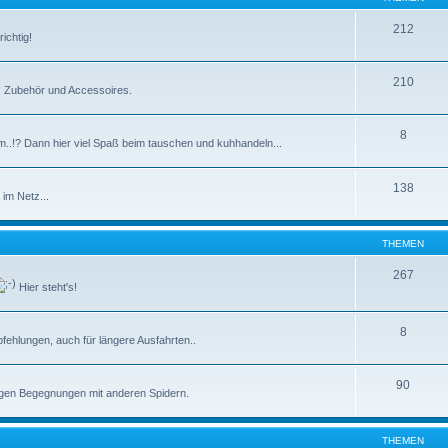
212
ichtig!
210
e, Zubehör und Accessoires.
8
m..!? Dann hier viel Spaß beim tauschen und kuhhandeln...
138
im Netz...
THEMEN
267
Hier steht's!
8
ehlungen, auch für längere Ausfahrten..
90
tigen Begegnungen mit anderen Spidern.
THEMEN