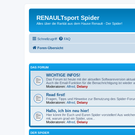
RENAULTsport Spider
Alles über die Rarität aus dem Hause Renault - Der Spider!
Schnellzugriff
FAQ
Foren-Übersicht
DAS FORUM
WICHTIGE INFOS!
Das Forum ist heute mit der aktuellen Softwareversion aktual
Auch die Email-Funktion für die Benachrichtigung ist wieder ak
Moderatoren:
Alfred
,
Delany
Read first!
Fragen, Tipps und Hinweise zur Benutzung des Spider-Foru
Moderatoren:
Alfred
,
Delany
Hallo, ich bin neu hier!
Hier könnt Ihr Euch und Euren Spider vorstellen! Aus welch
mit, warum grad ein Spider, usw...
Moderatoren:
Alfred
,
Delany
DER SPIDER