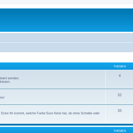
THEMEN
4
isiert worden.
tiviert.
32
ms!
35
er Ecke Ihr kommt, welche Farbe Eure Kiste hat, ob ohne Scheibe oder
THEMEN