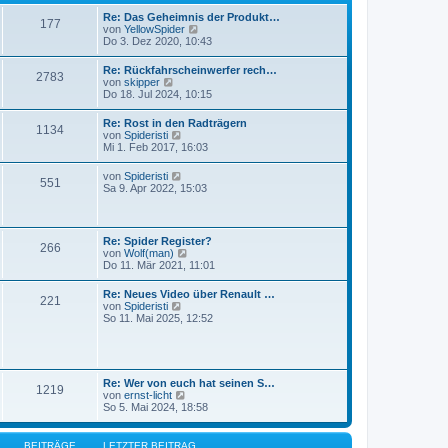
r
t
B
Re: Das Geheimnis der Produkt…
r
177
e
N
von
YellowSpider
a
i
e
Do 3. Dez 2020, 10:43
g
t
u
r
e
Re: Rückfahrscheinwerfer rech…
a
2783
s
N
von
skipper
g
t
e
Do 18. Jul 2024, 10:15
e
u
r
e
Re: Rost in den Radträgern
B
1134
s
N
von
Spideristi
e
t
e
Mi 1. Feb 2017, 16:03
i
e
u
t
r
e
r
N
von
Spideristi
B
551
s
a
e
Sa 9. Apr 2022, 15:03
e
t
g
u
i
e
e
t
r
s
r
B
t
a
Re: Spider Register?
e
266
e
g
N
von
Wolf(man)
i
r
e
Do 11. Mär 2021, 11:01
t
B
u
r
e
e
a
Re: Neues Video über Renault …
i
221
s
g
N
von
Spideristi
t
t
e
So 11. Mai 2025, 12:52
r
e
u
a
r
e
g
B
s
e
t
i
e
Re: Wer von euch hat seinen S…
t
1219
r
N
von
ernst-licht
r
B
e
So 5. Mai 2024, 18:58
a
e
u
g
i
e
t
s
BEITRÄGE
LETZTER BEITRAG