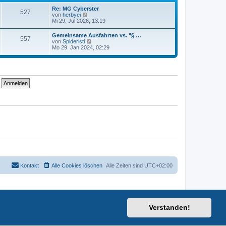
t
i
e
Re: MG Cyberster
t
527
r
N
von
herbyei
r
B
e
Mi 29. Jul 2026, 13:19
a
e
u
g
i
e
Gemeinsame Ausfahrten vs. "§ …
t
557
s
N
von
Spideristi
r
t
e
Mo 29. Jan 2024, 02:29
a
e
u
g
r
e
B
s
e
t
i
e
t
r
r
B
a
e
g
i
t
r
a
g
Kontakt
Alle Cookies löschen
Alle Zeiten sind
UTC+02:00
Verstanden!