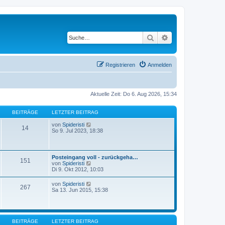
Suche
Erweiterte Suche
Registrieren
Anmelden
Aktuelle Zeit: Do 6. Aug 2026, 15:34
BEITRÄGE
LETZTER BEITRAG
N
von
Spideristi
14
e
So 9. Jul 2023, 18:38
u
e
s
t
Posteingang voll - zurückgeha…
151
e
N
von
Spideristi
r
e
Di 9. Okt 2012, 10:03
B
u
e
e
N
von
Spideristi
i
267
s
e
Sa 13. Jun 2015, 15:38
t
t
u
r
e
e
a
r
s
g
B
t
e
e
BEITRÄGE
LETZTER BEITRAG
i