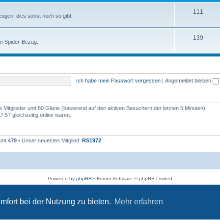
111
zeugen, dies sonst noch so gibt.
139
en Spider-Bezug.
Ich habe mein Passwort vergessen
|
Angemeldet bleiben
re Mitglieder und 80 Gäste (basierend auf den aktiven Besuchern der letzten 5 Minuten)
:57 gleichzeitig online waren.
samt
479
• Unser neuestes Mitglied:
RS1972
Powered by
phpBB
® Forum Software © phpBB Limited
Deutsche Übersetzung durch
phpBB.de
Datenschutz
|
Nutzungsbedingungen
mfort bei der Nutzung zu bieten.
Mehr erfahren