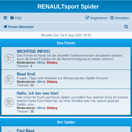
RENAULTsport Spider
FAQ
Registrieren
Anmelden
S
Foren-Übersicht
u
Aktuelle Zeit: Sa 8. Aug 2026, 08:55
c
Das Forum
h
WICHTIGE INFOS!
e
Das Forum ist heute mit der aktuellen Softwareversion aktualisiert worden.
Auch die Email-Funktion für die Benachrichtigung ist wieder aktiviert.
Moderatoren:
Alfred
,
Delany
Themen:
4
Read first!
Fragen, Tipps und Hinweise zur Benutzung des Spider-Forums!
Moderatoren:
Alfred
,
Delany
Themen:
32
Hallo, ich bin neu hier!
Hier könnt Ihr Euch und Euren Spider vorstellen! Aus welcher Ecke Ihr kommt,
welche Farbe Eure Kiste hat, ob ohne Scheibe oder mit, warum grad ein
Spider, usw...
Moderatoren:
Alfred
,
Delany
Themen:
35
Der Spider
Fact Base