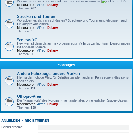
Wo läuft wann was und wer trifft sich wie mit wem warum?
Hier steht's!
Moderatoren:
Alfred
,
Delany
Themen:
267
Strecken und Touren
Wo spidert es sich am schönsten? Strecken- und Tourenempfehlungen, auch
für längere Ausfahrten..
Moderatoren:
Alfred
,
Delany
Themen:
8
Wer war's?
Hey, wer ist denn da an mir vorbeigerauscht? Infos zu flüchtigen Begegnungen
mit anderen Spidern.
Moderatoren:
Alfred
,
Delany
Themen:
90
Sonstiges
Andere Fahrzeuge, andere Marken
Hier ist der richtige Platz für Beiträge zu allen anderen Fahrzeugen, dies sonst
noch so gibt.
Moderatoren:
Alfred
,
Delany
Themen:
111
Offtopic-Area
Der "Papierkorb" des Forums - hier landet alles ohne jeglichen Spider-Bezug.
Moderatoren:
Alfred
,
Delany
Themen:
139
ANMELDEN
•
REGISTRIEREN
Benutzername: