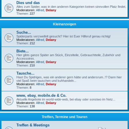
Dies und das
Alles zum Spider, was in den anderen Kategorien keinen sinnvollen Platz findet.
Moderatoren:
Alfred
,
Delany
Themen:
227
Kleinanzeigen
Suche...
Spiderparts verzweifelt gesucht? Hier ist Euer Hilferuf genau richtig!
Moderatoren:
Alfred
,
Delany
Themen:
212
Biete...
Hier gibts ganze Spider am Stück, Einzelteile, Gebrauchtteile, Zubehör und
Accessoires.
Moderatoren:
Alfred
,
Delany
Themen:
210
Tausche...
Hast Du Spidriges, was ein anderer gern hätte und andersrum..!? Dann hier
viel Spaß beim tauschen und kuhhandeln...
Moderatoren:
Alfred
,
Delany
Themen:
8
www, ebay, mobile.de & Co.
Aktuelle Angebote im world-wide-web, bei ebay oder sonstwo im Netz...
Moderatoren:
Alfred
,
Delany
Themen:
138
Treffen, Termine und Touren
Treffen & Meetings