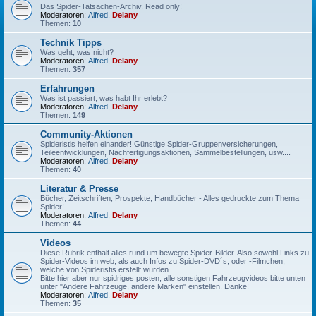
Das Spider-Tatsachen-Archiv. Read only!
Moderatoren:
Alfred
,
Delany
Themen:
10
Technik Tipps
Was geht, was nicht?
Moderatoren:
Alfred
,
Delany
Themen:
357
Erfahrungen
Was ist passiert, was habt Ihr erlebt?
Moderatoren:
Alfred
,
Delany
Themen:
149
Community-Aktionen
Spideristis helfen einander! Günstige Spider-Gruppenversicherungen,
Teileentwicklungen, Nachfertigungsaktionen, Sammelbestellungen, usw....
Moderatoren:
Alfred
,
Delany
Themen:
40
Literatur & Presse
Bücher, Zeitschriften, Prospekte, Handbücher - Alles gedruckte zum Thema
Spider!
Moderatoren:
Alfred
,
Delany
Themen:
44
Videos
Diese Rubrik enthält alles rund um bewegte Spider-Bilder. Also sowohl Links zu
Spider-Videos im web, als auch Infos zu Spider-DVD´s, oder -Filmchen,
welche von Spideristis erstellt wurden.
Bitte hier aber nur spidriges posten, alle sonstigen Fahrzeugvideos bitte unten
unter "Andere Fahrzeuge, andere Marken" einstellen. Danke!
Moderatoren:
Alfred
,
Delany
Themen:
35