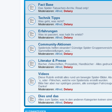
Fact Base
Das Spider-Tatsachen-Archiv. Read only!
Moderatoren:
Alfred
,
Delany
Technik Tipps
Was geht, was nicht?
Moderatoren:
Alfred
,
Delany
Erfahrungen
Was ist passiert, was habt Ihr erlebt?
Moderatoren:
Alfred
,
Delany
Community-Aktionen
Spideristis helfen einander! Günstige Spider-Gruppenversich
Sammelbestellungen, usw....
Moderatoren:
Alfred
,
Delany
Literatur & Presse
Bücher, Zeitschriften, Prospekte, Handbücher - Alles gedru
Moderatoren:
Alfred
,
Delany
Videos
Diese Rubrik enthält alles rund um bewegte Spider-Bilder. A
´s, oder -Filmchen, welche von Spideristis erstellt wurden.
Bitte hier aber nur spidriges posten, alle sonstigen Fahrzeu
Danke!
Moderatoren:
Alfred
,
Delany
Dies und das
Alles zum Spider, was in den anderen Kategorien keinen sinnvo
Moderatoren:
Alfred
,
Delany
KLEINANZEIGEN