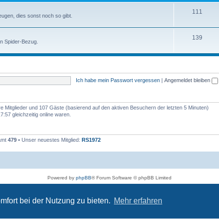
111
zeugen, dies sonst noch so gibt.
139
en Spider-Bezug.
Ich habe mein Passwort vergessen
|
Angemeldet bleiben
are Mitglieder und 107 Gäste (basierend auf den aktiven Besuchern der letzten 5 Minuten)
:57 gleichzeitig online waren.
samt
479
• Unser neuestes Mitglied:
RS1972
Powered by
phpBB
® Forum Software © phpBB Limited
Deutsche Übersetzung durch
phpBB.de
Datenschutz
|
Nutzungsbedingungen
mfort bei der Nutzung zu bieten.
Mehr erfahren