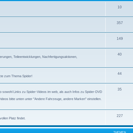
10
357
149
40
erungen, Teileentwicklungen, Nachfertigungsaktionen,
44
ckte zum Thema Spider!
35
lso sowohl Links zu Spider-Videos im web, als auch Infos zu Spider-DVD
gvideos bitte unten unter "Andere Fahrzeuge, andere Marken" einstellen.
227
llen Platz findet.
THEMEN