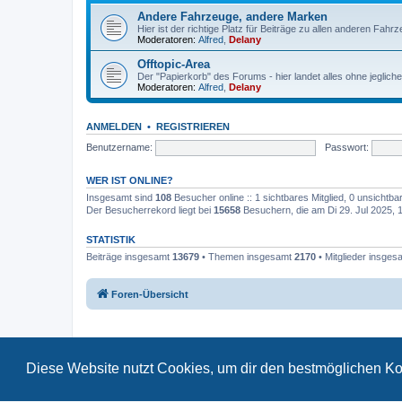
Andere Fahrzeuge, andere Marken
Hier ist der richtige Platz für Beiträge zu allen anderen Fahr
Moderatoren:
Alfred
,
Delany
Offtopic-Area
Der "Papierkorb" des Forums - hier landet alles ohne jeglich
Moderatoren:
Alfred
,
Delany
ANMELDEN
•
REGISTRIEREN
Benutzername:
Passwort:
WER IST ONLINE?
Insgesamt sind
108
Besucher online :: 1 sichtbares Mitglied, 0 unsichtb
Der Besucherrekord liegt bei
15658
Besuchern, die am Di 29. Jul 2025, 17
STATISTIK
Beiträge insgesamt
13679
• Themen insgesamt
2170
• Mitglieder insge
Foren-Übersicht
Diese Website nutzt Cookies, um dir den bestmöglichen Ko