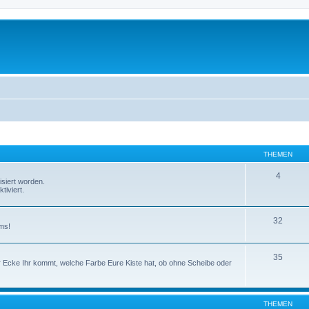
THEMEN
4
isiert worden.
tiviert.
32
ms!
35
er Ecke Ihr kommt, welche Farbe Eure Kiste hat, ob ohne Scheibe oder
THEMEN