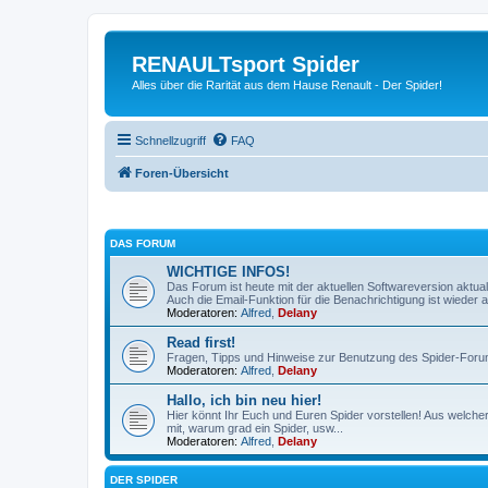
RENAULTsport Spider
Alles über die Rarität aus dem Hause Renault - Der Spider!
Schnellzugriff
FAQ
Foren-Übersicht
DAS FORUM
WICHTIGE INFOS!
Das Forum ist heute mit der aktuellen Softwareversion aktual
Auch die Email-Funktion für die Benachrichtigung ist wieder ak
Moderatoren:
Alfred
,
Delany
Read first!
Fragen, Tipps und Hinweise zur Benutzung des Spider-Foru
Moderatoren:
Alfred
,
Delany
Hallo, ich bin neu hier!
Hier könnt Ihr Euch und Euren Spider vorstellen! Aus welch
mit, warum grad ein Spider, usw...
Moderatoren:
Alfred
,
Delany
DER SPIDER