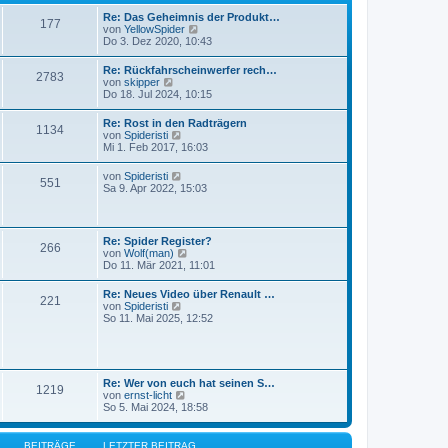
r
t
B
Re: Das Geheimnis der Produkt…
r
177
e
N
von
YellowSpider
a
i
e
Do 3. Dez 2020, 10:43
g
t
u
r
e
Re: Rückfahrscheinwerfer rech…
a
2783
s
N
von
skipper
g
t
e
Do 18. Jul 2024, 10:15
e
u
r
e
Re: Rost in den Radträgern
B
1134
s
N
von
Spideristi
e
t
e
Mi 1. Feb 2017, 16:03
i
e
u
t
r
e
r
N
von
Spideristi
B
551
s
a
e
Sa 9. Apr 2022, 15:03
e
t
g
u
i
e
e
t
r
s
r
B
t
a
Re: Spider Register?
e
266
e
g
N
von
Wolf(man)
i
r
e
Do 11. Mär 2021, 11:01
t
B
u
r
e
e
a
Re: Neues Video über Renault …
i
221
s
g
N
von
Spideristi
t
t
e
So 11. Mai 2025, 12:52
r
e
u
a
r
e
g
B
s
e
t
i
e
Re: Wer von euch hat seinen S…
t
1219
r
N
von
ernst-licht
r
B
e
So 5. Mai 2024, 18:58
a
e
u
g
i
e
t
s
BEITRÄGE
LETZTER BEITRAG