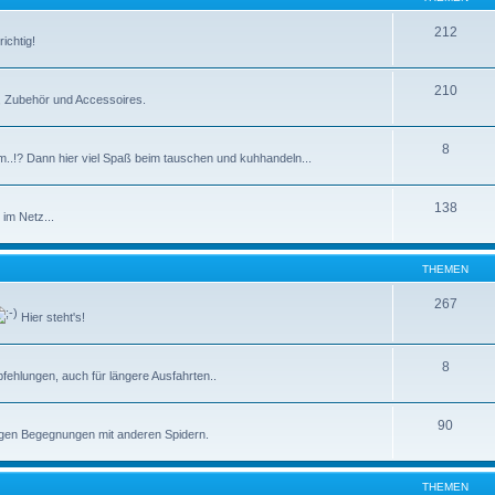
212
ichtig!
210
e, Zubehör und Accessoires.
8
m..!? Dann hier viel Spaß beim tauschen und kuhhandeln...
138
im Netz...
THEMEN
267
Hier steht's!
8
ehlungen, auch für längere Ausfahrten..
90
tigen Begegnungen mit anderen Spidern.
THEMEN