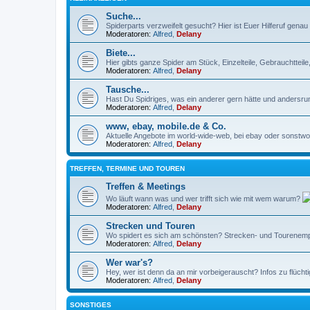
Suche...
Spiderparts verzweifelt gesucht? Hier ist Euer Hilferuf genau r
Moderatoren:
Alfred
,
Delany
Biete...
Hier gibts ganze Spider am Stück, Einzelteile, Gebrauchtteil
Moderatoren:
Alfred
,
Delany
Tausche...
Hast Du Spidriges, was ein anderer gern hätte und andersru
Moderatoren:
Alfred
,
Delany
www, ebay, mobile.de & Co.
Aktuelle Angebote im world-wide-web, bei ebay oder sonstwo 
Moderatoren:
Alfred
,
Delany
TREFFEN, TERMINE UND TOUREN
Treffen & Meetings
Wo läuft wann was und wer trifft sich wie mit wem warum?
Moderatoren:
Alfred
,
Delany
Strecken und Touren
Wo spidert es sich am schönsten? Strecken- und Tourenempf
Moderatoren:
Alfred
,
Delany
Wer war's?
Hey, wer ist denn da an mir vorbeigerauscht? Infos zu flüch
Moderatoren:
Alfred
,
Delany
SONSTIGES