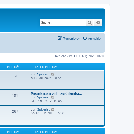
Suche
Erweiterte Suche
Registrieren
Anmelden
Aktuelle Zeit: Fr 7. Aug 2026, 06:16
BEITRÄGE
LETZTER BEITRAG
N
von
Spideristi
14
e
So 9. Jul 2023, 18:38
u
e
s
t
Posteingang voll - zurückgeha…
151
e
N
von
Spideristi
r
e
Di 9. Okt 2012, 10:03
B
u
e
e
N
von
Spideristi
i
267
s
e
Sa 13. Jun 2015, 15:38
t
t
u
r
e
e
a
r
s
g
B
t
e
e
BEITRÄGE
LETZTER BEITRAG
i