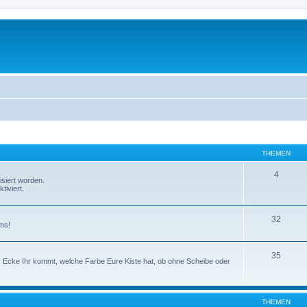
THEMEN
4
isiert worden.
tiviert.
32
ms!
35
er Ecke Ihr kommt, welche Farbe Eure Kiste hat, ob ohne Scheibe oder
THEMEN