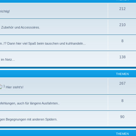
212
ichtig!
210
e, Zubehör und Accessoires.
8
m..!? Dann hier viel Spaß beim tauschen und kuhhandeln...
138
im Netz...
THEMEN
267
Hier steht's!
8
ehlungen, auch für längere Ausfahrten..
90
tigen Begegnungen mit anderen Spidern.
THEMEN