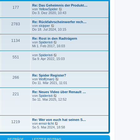
r
t
B
Re: Das Geheimnis der Produkt…
r
177
e
N
von
YellowSpider
a
i
e
Do 3. Dez 2020, 10:43
g
t
u
r
e
Re: Rückfahrscheinwerfer rech…
a
2783
s
N
von
skipper
g
t
e
Do 18. Jul 2024, 10:15
e
u
r
e
Re: Rost in den Radträgern
B
1134
s
N
von
Spideristi
e
t
e
Mi 1. Feb 2017, 16:03
i
e
u
t
r
e
r
N
von
Spideristi
B
551
s
a
e
Sa 9. Apr 2022, 15:03
e
t
g
u
i
e
e
t
r
s
r
B
t
a
Re: Spider Register?
e
266
e
g
N
von
Wolf(man)
i
r
e
Do 11. Mär 2021, 11:01
t
B
u
r
e
e
a
Re: Neues Video über Renault …
i
221
s
g
N
von
Spideristi
t
t
e
So 11. Mai 2025, 12:52
r
e
u
a
r
e
g
B
s
e
t
i
e
Re: Wer von euch hat seinen S…
t
1219
r
N
von
ernst-licht
r
B
e
So 5. Mai 2024, 18:58
a
e
u
g
i
e
t
s
BEITRÄGE
LETZTER BEITRAG