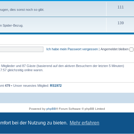
111
zeugen, dies sonst noch so gibt.
139
en Spider-Bezug.
Ich habe mein Passwort vergessen
|
Angemeldet bleiben
re Mitglieder und 87 Gäste (basierend auf den aktiven Besuchern der letzten 5 Minuten)
:57 gleichzeitig online waren.
samt
479
• Unser neuestes Mitglied:
RS1972
Powered by
phpBB
® Forum Software © phpBB Limited
Deutsche Übersetzung durch
phpBB.de
Datenschutz
|
Nutzungsbedingungen
mfort bei der Nutzung zu bieten.
Mehr erfahren