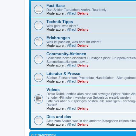
Fact Base
Das Spider-Tatsachen-Archiv. Read only!
Moderatoren:
Alfred
,
Delany
Technik Tipps
Was geht, was nicht?
Moderatoren:
Alfred
,
Delany
Erfahrungen
Was ist passiert, was habt Ihr erlebt?
Moderatoren:
Alfred
,
Delany
Community-Aktionen
Spideristis helfen einander! Günstige Spider-Gruppenversich
Sammelbestellungen, usw....
Moderatoren:
Alfred
,
Delany
Literatur & Presse
Bücher, Zeitschriften, Prospekte, Handbücher - Alles gedru
Moderatoren:
Alfred
,
Delany
Videos
Diese Rubrik enthält alles rund um bewegte Spider-Bilder. A
´s, oder -Filmchen, welche von Spideristis erstellt wurden.
Bitte hier aber nur spidriges posten, alle sonstigen Fahrzeu
Danke!
Moderatoren:
Alfred
,
Delany
Dies und das
Alles zum Spider, was in den anderen Kategorien keinen sinnvo
Moderatoren:
Alfred
,
Delany
KLEINANZEIGEN