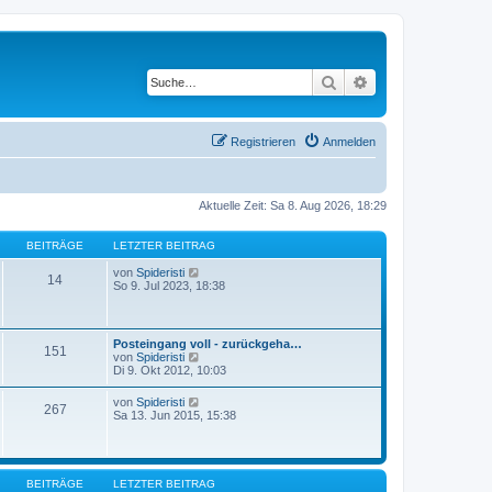
Suche
Erweiterte Suche
Registrieren
Anmelden
Aktuelle Zeit: Sa 8. Aug 2026, 18:29
BEITRÄGE
LETZTER BEITRAG
N
von
Spideristi
14
e
So 9. Jul 2023, 18:38
u
e
s
t
Posteingang voll - zurückgeha…
151
e
N
von
Spideristi
r
e
Di 9. Okt 2012, 10:03
B
u
e
e
N
von
Spideristi
i
267
s
e
Sa 13. Jun 2015, 15:38
t
t
u
r
e
e
a
r
s
g
B
t
e
e
BEITRÄGE
LETZTER BEITRAG
i