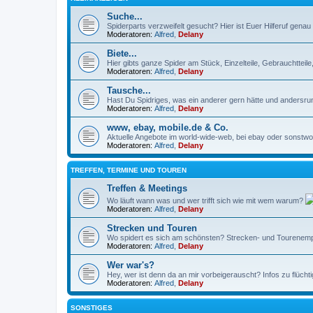
Suche...
Spiderparts verzweifelt gesucht? Hier ist Euer Hilferuf genau r
Moderatoren:
Alfred
,
Delany
Biete...
Hier gibts ganze Spider am Stück, Einzelteile, Gebrauchtteil
Moderatoren:
Alfred
,
Delany
Tausche...
Hast Du Spidriges, was ein anderer gern hätte und andersru
Moderatoren:
Alfred
,
Delany
www, ebay, mobile.de & Co.
Aktuelle Angebote im world-wide-web, bei ebay oder sonstwo 
Moderatoren:
Alfred
,
Delany
TREFFEN, TERMINE UND TOUREN
Treffen & Meetings
Wo läuft wann was und wer trifft sich wie mit wem warum?
Moderatoren:
Alfred
,
Delany
Strecken und Touren
Wo spidert es sich am schönsten? Strecken- und Tourenempf
Moderatoren:
Alfred
,
Delany
Wer war's?
Hey, wer ist denn da an mir vorbeigerauscht? Infos zu flüch
Moderatoren:
Alfred
,
Delany
SONSTIGES