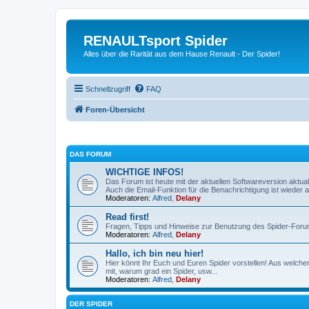
RENAULTsport Spider
Alles über die Rarität aus dem Hause Renault - Der Spider!
Schnellzugriff
FAQ
Foren-Übersicht
DAS FORUM
WICHTIGE INFOS!
Das Forum ist heute mit der aktuellen Softwareversion aktual
Auch die Email-Funktion für die Benachrichtigung ist wieder ak
Moderatoren:
Alfred
,
Delany
Read first!
Fragen, Tipps und Hinweise zur Benutzung des Spider-Foru
Moderatoren:
Alfred
,
Delany
Hallo, ich bin neu hier!
Hier könnt Ihr Euch und Euren Spider vorstellen! Aus welch
mit, warum grad ein Spider, usw...
Moderatoren:
Alfred
,
Delany
DER SPIDER