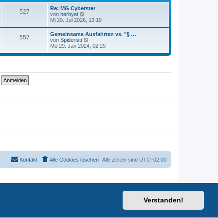
t
i
e
Re: MG Cyberster
t
527
r
N
von
herbyei
r
B
e
Mi 29. Jul 2026, 13:19
a
e
u
g
i
e
Gemeinsame Ausfahrten vs. "§ …
t
557
s
N
von
Spideristi
r
t
e
Mo 29. Jan 2024, 02:29
a
e
u
g
r
e
B
s
e
t
i
e
t
r
r
B
a
e
g
i
t
r
a
g
Kontakt
Alle Cookies löschen
Alle Zeiten sind
UTC+02:00
Verstanden!