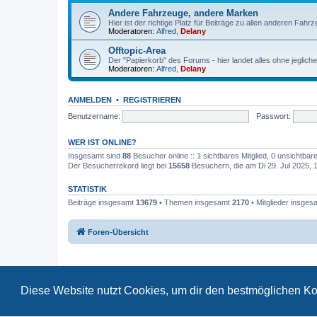
Andere Fahrzeuge, andere Marken
Hier ist der richtige Platz für Beiträge zu allen anderen Fahr
Moderatoren:
Alfred
,
Delany
Offtopic-Area
Der "Papierkorb" des Forums - hier landet alles ohne jeglich
Moderatoren:
Alfred
,
Delany
ANMELDEN
•
REGISTRIEREN
Benutzername:
Passwort:
WER IST ONLINE?
Insgesamt sind
88
Besucher online :: 1 sichtbares Mitglied, 0 unsichtba
Der Besucherrekord liegt bei
15658
Besuchern, die am Di 29. Jul 2025, 17
STATISTIK
Beiträge insgesamt
13679
• Themen insgesamt
2170
• Mitglieder insge
Foren-Übersicht
Diese Website nutzt Cookies, um dir den bestmöglichen Ko