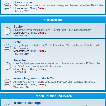
Dies und das
Alles zum Spider, was in den anderen Kategorien keinen sinnvollen Platz findet.
Moderatoren:
Alfred
,
Delany
Themen:
227
Kleinanzeigen
Suche...
Spiderparts verzweifelt gesucht? Hier ist Euer Hilferuf genau richtig!
Moderatoren:
Alfred
,
Delany
Themen:
212
Biete...
Hier gibts ganze Spider am Stück, Einzelteile, Gebrauchtteile, Zubehör und
Accessoires.
Moderatoren:
Alfred
,
Delany
Themen:
210
Tausche...
Hast Du Spidriges, was ein anderer gern hätte und andersrum..!? Dann hier
viel Spaß beim tauschen und kuhhandeln...
Moderatoren:
Alfred
,
Delany
Themen:
8
www, ebay, mobile.de & Co.
Aktuelle Angebote im world-wide-web, bei ebay oder sonstwo im Netz...
Moderatoren:
Alfred
,
Delany
Themen:
138
Treffen, Termine und Touren
Treffen & Meetings