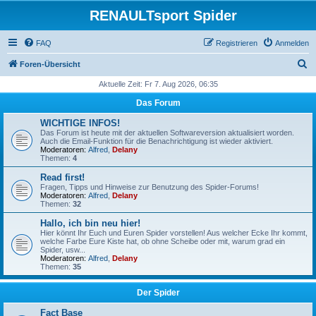
RENAULTsport Spider
FAQ
Registrieren
Anmelden
S
Foren-Übersicht
u
Aktuelle Zeit: Fr 7. Aug 2026, 06:35
c
Das Forum
h
WICHTIGE INFOS!
e
Das Forum ist heute mit der aktuellen Softwareversion aktualisiert worden.
Auch die Email-Funktion für die Benachrichtigung ist wieder aktiviert.
Moderatoren:
Alfred
,
Delany
Themen:
4
Read first!
Fragen, Tipps und Hinweise zur Benutzung des Spider-Forums!
Moderatoren:
Alfred
,
Delany
Themen:
32
Hallo, ich bin neu hier!
Hier könnt Ihr Euch und Euren Spider vorstellen! Aus welcher Ecke Ihr kommt,
welche Farbe Eure Kiste hat, ob ohne Scheibe oder mit, warum grad ein
Spider, usw...
Moderatoren:
Alfred
,
Delany
Themen:
35
Der Spider
Fact Base