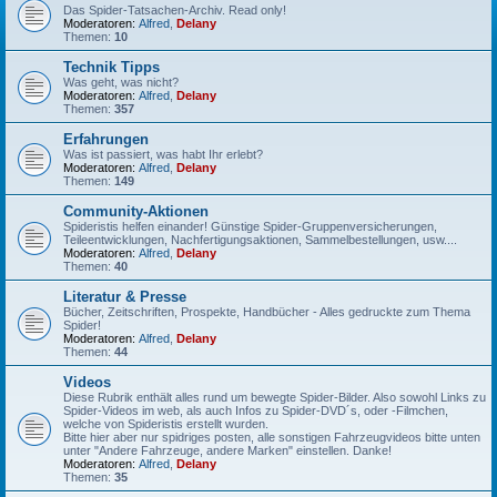
Das Spider-Tatsachen-Archiv. Read only!
Moderatoren:
Alfred
,
Delany
Themen:
10
Technik Tipps
Was geht, was nicht?
Moderatoren:
Alfred
,
Delany
Themen:
357
Erfahrungen
Was ist passiert, was habt Ihr erlebt?
Moderatoren:
Alfred
,
Delany
Themen:
149
Community-Aktionen
Spideristis helfen einander! Günstige Spider-Gruppenversicherungen,
Teileentwicklungen, Nachfertigungsaktionen, Sammelbestellungen, usw....
Moderatoren:
Alfred
,
Delany
Themen:
40
Literatur & Presse
Bücher, Zeitschriften, Prospekte, Handbücher - Alles gedruckte zum Thema
Spider!
Moderatoren:
Alfred
,
Delany
Themen:
44
Videos
Diese Rubrik enthält alles rund um bewegte Spider-Bilder. Also sowohl Links zu
Spider-Videos im web, als auch Infos zu Spider-DVD´s, oder -Filmchen,
welche von Spideristis erstellt wurden.
Bitte hier aber nur spidriges posten, alle sonstigen Fahrzeugvideos bitte unten
unter "Andere Fahrzeuge, andere Marken" einstellen. Danke!
Moderatoren:
Alfred
,
Delany
Themen:
35