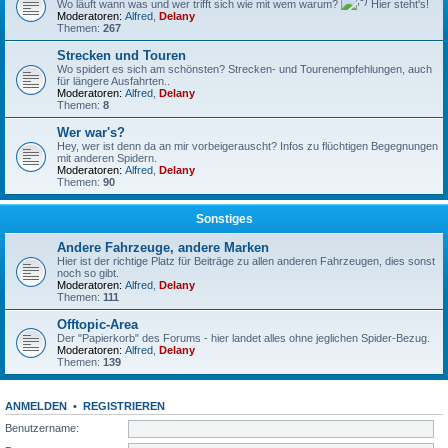
Wo läuft wann was und wer trifft sich wie mit wem warum?
Hier steht's!
Moderatoren:
Alfred
,
Delany
Themen:
267
Strecken und Touren
Wo spidert es sich am schönsten? Strecken- und Tourenempfehlungen, auch
für längere Ausfahrten..
Moderatoren:
Alfred
,
Delany
Themen:
8
Wer war's?
Hey, wer ist denn da an mir vorbeigerauscht? Infos zu flüchtigen Begegnungen
mit anderen Spidern.
Moderatoren:
Alfred
,
Delany
Themen:
90
Sonstiges
Andere Fahrzeuge, andere Marken
Hier ist der richtige Platz für Beiträge zu allen anderen Fahrzeugen, dies sonst
noch so gibt.
Moderatoren:
Alfred
,
Delany
Themen:
111
Offtopic-Area
Der "Papierkorb" des Forums - hier landet alles ohne jeglichen Spider-Bezug.
Moderatoren:
Alfred
,
Delany
Themen:
139
ANMELDEN
•
REGISTRIEREN
Benutzername: