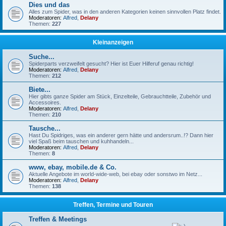
Dies und das
Alles zum Spider, was in den anderen Kategorien keinen sinnvollen Platz findet.
Moderatoren:
Alfred
,
Delany
Themen:
227
Kleinanzeigen
Suche...
Spiderparts verzweifelt gesucht? Hier ist Euer Hilferuf genau richtig!
Moderatoren:
Alfred
,
Delany
Themen:
212
Biete...
Hier gibts ganze Spider am Stück, Einzelteile, Gebrauchtteile, Zubehör und
Accessoires.
Moderatoren:
Alfred
,
Delany
Themen:
210
Tausche...
Hast Du Spidriges, was ein anderer gern hätte und andersrum..!? Dann hier
viel Spaß beim tauschen und kuhhandeln...
Moderatoren:
Alfred
,
Delany
Themen:
8
www, ebay, mobile.de & Co.
Aktuelle Angebote im world-wide-web, bei ebay oder sonstwo im Netz...
Moderatoren:
Alfred
,
Delany
Themen:
138
Treffen, Termine und Touren
Treffen & Meetings