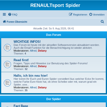
RENAULTsport Spider
FAQ
Registrieren
Anmelden
S
Foren-Übersicht
u
Aktuelle Zeit: So 9. Aug 2026, 06:41
c
Das Forum
h
WICHTIGE INFOS!
e
Das Forum ist heute mit der aktuellen Softwareversion aktualisiert worden.
Auch die Email-Funktion für die Benachrichtigung ist wieder aktiviert.
Moderatoren:
Alfred
,
Delany
Themen:
4
Read first!
Fragen, Tipps und Hinweise zur Benutzung des Spider-Forums!
Moderatoren:
Alfred
,
Delany
Themen:
32
Hallo, ich bin neu hier!
Hier könnt Ihr Euch und Euren Spider vorstellen! Aus welcher Ecke Ihr kommt,
welche Farbe Eure Kiste hat, ob ohne Scheibe oder mit, warum grad ein
Spider, usw...
Moderatoren:
Alfred
,
Delany
Themen:
35
Der Spider
Fact Base