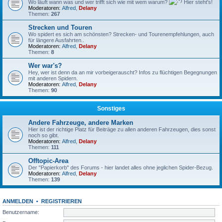
Wo läuft wann was und wer trifft sich wie mit wem warum?
Hier steht's!
Moderatoren:
Alfred
,
Delany
Themen:
267
Strecken und Touren
Wo spidert es sich am schönsten? Strecken- und Tourenempfehlungen, auch
für längere Ausfahrten..
Moderatoren:
Alfred
,
Delany
Themen:
8
Wer war's?
Hey, wer ist denn da an mir vorbeigerauscht? Infos zu flüchtigen Begegnungen
mit anderen Spidern.
Moderatoren:
Alfred
,
Delany
Themen:
90
Sonstiges
Andere Fahrzeuge, andere Marken
Hier ist der richtige Platz für Beiträge zu allen anderen Fahrzeugen, dies sonst
noch so gibt.
Moderatoren:
Alfred
,
Delany
Themen:
111
Offtopic-Area
Der "Papierkorb" des Forums - hier landet alles ohne jeglichen Spider-Bezug.
Moderatoren:
Alfred
,
Delany
Themen:
139
ANMELDEN
•
REGISTRIEREN
Benutzername: