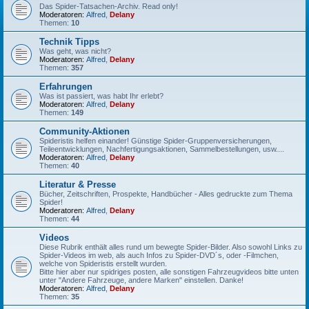
Das Spider-Tatsachen-Archiv. Read only!
Moderatoren:
Alfred
,
Delany
Themen:
10
Technik Tipps
Was geht, was nicht?
Moderatoren:
Alfred
,
Delany
Themen:
357
Erfahrungen
Was ist passiert, was habt Ihr erlebt?
Moderatoren:
Alfred
,
Delany
Themen:
149
Community-Aktionen
Spideristis helfen einander! Günstige Spider-Gruppenversicherungen,
Teileentwicklungen, Nachfertigungsaktionen, Sammelbestellungen, usw....
Moderatoren:
Alfred
,
Delany
Themen:
40
Literatur & Presse
Bücher, Zeitschriften, Prospekte, Handbücher - Alles gedruckte zum Thema
Spider!
Moderatoren:
Alfred
,
Delany
Themen:
44
Videos
Diese Rubrik enthält alles rund um bewegte Spider-Bilder. Also sowohl Links zu
Spider-Videos im web, als auch Infos zu Spider-DVD´s, oder -Filmchen,
welche von Spideristis erstellt wurden.
Bitte hier aber nur spidriges posten, alle sonstigen Fahrzeugvideos bitte unten
unter "Andere Fahrzeuge, andere Marken" einstellen. Danke!
Moderatoren:
Alfred
,
Delany
Themen:
35