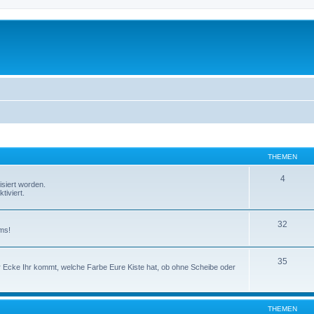
THEMEN
4
isiert worden.
tiviert.
32
ms!
35
er Ecke Ihr kommt, welche Farbe Eure Kiste hat, ob ohne Scheibe oder
THEMEN