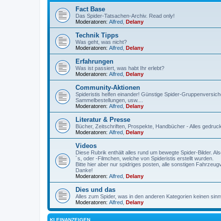
Fact Base
Das Spider-Tatsachen-Archiv. Read only!
Moderatoren:
Alfred
,
Delany
Technik Tipps
Was geht, was nicht?
Moderatoren:
Alfred
,
Delany
Erfahrungen
Was ist passiert, was habt Ihr erlebt?
Moderatoren:
Alfred
,
Delany
Community-Aktionen
Spideristis helfen einander! Günstige Spider-Gruppenversich
Sammelbestellungen, usw....
Moderatoren:
Alfred
,
Delany
Literatur & Presse
Bücher, Zeitschriften, Prospekte, Handbücher - Alles gedru
Moderatoren:
Alfred
,
Delany
Videos
Diese Rubrik enthält alles rund um bewegte Spider-Bilder. A
´s, oder -Filmchen, welche von Spideristis erstellt wurden.
Bitte hier aber nur spidriges posten, alle sonstigen Fahrzeu
Danke!
Moderatoren:
Alfred
,
Delany
Dies und das
Alles zum Spider, was in den anderen Kategorien keinen sinnvo
Moderatoren:
Alfred
,
Delany
KLEINANZEIGEN