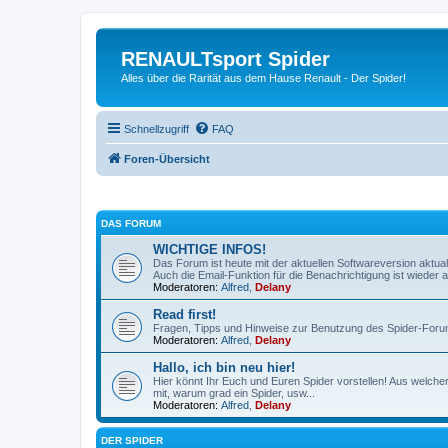
RENAULTsport Spider
Alles über die Rarität aus dem Hause Renault - Der Spider!
Schnellzugriff
FAQ
Foren-Übersicht
DAS FORUM
WICHTIGE INFOS!
Das Forum ist heute mit der aktuellen Softwareversion aktual
Auch die Email-Funktion für die Benachrichtigung ist wieder ak
Moderatoren:
Alfred
,
Delany
Read first!
Fragen, Tipps und Hinweise zur Benutzung des Spider-Foru
Moderatoren:
Alfred
,
Delany
Hallo, ich bin neu hier!
Hier könnt Ihr Euch und Euren Spider vorstellen! Aus welch
mit, warum grad ein Spider, usw...
Moderatoren:
Alfred
,
Delany
DER SPIDER