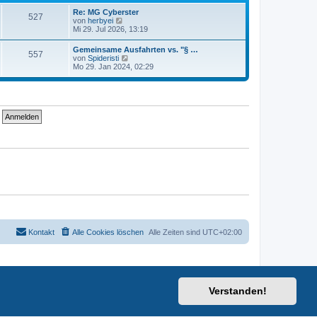
t
i
e
Re: MG Cyberster
t
527
r
N
von
herbyei
r
B
e
Mi 29. Jul 2026, 13:19
a
e
u
g
i
e
Gemeinsame Ausfahrten vs. "§ …
t
557
s
N
von
Spideristi
r
t
e
Mo 29. Jan 2024, 02:29
a
e
u
g
r
e
B
s
e
t
i
e
t
r
r
B
a
e
g
i
t
r
a
g
Kontakt
Alle Cookies löschen
Alle Zeiten sind
UTC+02:00
Verstanden!