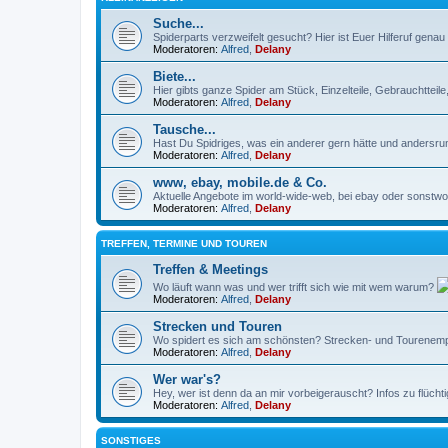
Suche...
Spiderparts verzweifelt gesucht? Hier ist Euer Hilferuf genau r
Moderatoren:
Alfred
,
Delany
Biete...
Hier gibts ganze Spider am Stück, Einzelteile, Gebrauchtteil
Moderatoren:
Alfred
,
Delany
Tausche...
Hast Du Spidriges, was ein anderer gern hätte und andersru
Moderatoren:
Alfred
,
Delany
www, ebay, mobile.de & Co.
Aktuelle Angebote im world-wide-web, bei ebay oder sonstwo 
Moderatoren:
Alfred
,
Delany
TREFFEN, TERMINE UND TOUREN
Treffen & Meetings
Wo läuft wann was und wer trifft sich wie mit wem warum?
Moderatoren:
Alfred
,
Delany
Strecken und Touren
Wo spidert es sich am schönsten? Strecken- und Tourenempf
Moderatoren:
Alfred
,
Delany
Wer war's?
Hey, wer ist denn da an mir vorbeigerauscht? Infos zu flüch
Moderatoren:
Alfred
,
Delany
SONSTIGES