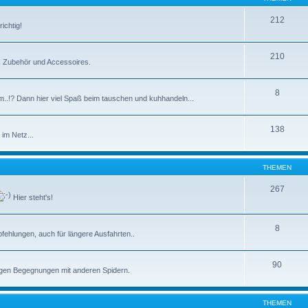
212
ichtig!
210
e, Zubehör und Accessoires.
8
m..!? Dann hier viel Spaß beim tauschen und kuhhandeln...
138
im Netz...
THEMEN
267
Hier steht's!
8
ehlungen, auch für längere Ausfahrten..
90
tigen Begegnungen mit anderen Spidern.
THEMEN