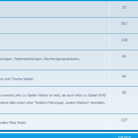
10
357
149
40
erungen, Teileentwicklungen, Nachfertigungsaktionen,
44
ckte zum Thema Spider!
35
lso sowohl Links zu Spider-Videos im web, als auch Infos zu Spider-DVD
gvideos bitte unten unter "Andere Fahrzeuge, andere Marken" einstellen.
227
llen Platz findet.
THEMEN