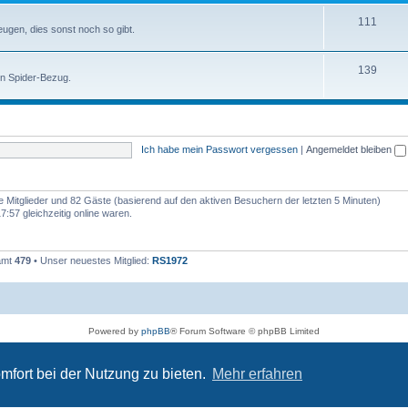
111
zeugen, dies sonst noch so gibt.
139
en Spider-Bezug.
Ich habe mein Passwort vergessen
|
Angemeldet bleiben
re Mitglieder und 82 Gäste (basierend auf den aktiven Besuchern der letzten 5 Minuten)
:57 gleichzeitig online waren.
samt
479
• Unser neuestes Mitglied:
RS1972
Powered by
phpBB
® Forum Software © phpBB Limited
Deutsche Übersetzung durch
phpBB.de
Datenschutz
|
Nutzungsbedingungen
mfort bei der Nutzung zu bieten.
Mehr erfahren