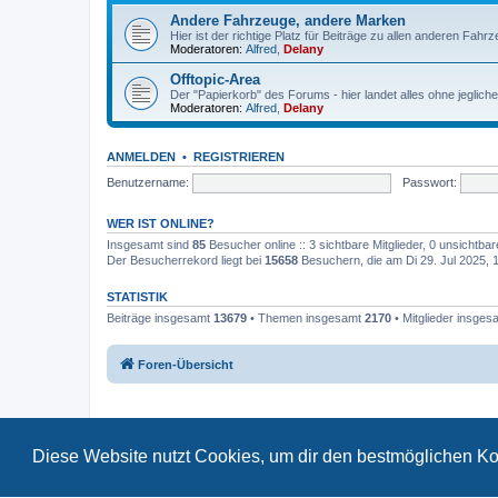
Andere Fahrzeuge, andere Marken
Hier ist der richtige Platz für Beiträge zu allen anderen Fahr
Moderatoren:
Alfred
,
Delany
Offtopic-Area
Der "Papierkorb" des Forums - hier landet alles ohne jeglich
Moderatoren:
Alfred
,
Delany
ANMELDEN
•
REGISTRIEREN
Benutzername:
Passwort:
WER IST ONLINE?
Insgesamt sind
85
Besucher online :: 3 sichtbare Mitglieder, 0 unsichtba
Der Besucherrekord liegt bei
15658
Besuchern, die am Di 29. Jul 2025, 17
STATISTIK
Beiträge insgesamt
13679
• Themen insgesamt
2170
• Mitglieder insge
Foren-Übersicht
Diese Website nutzt Cookies, um dir den bestmöglichen Ko