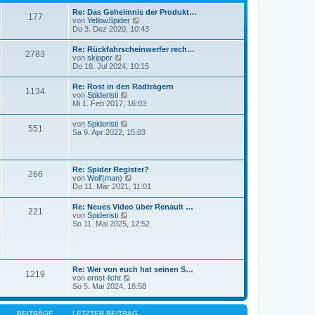
r
t
B
Re: Das Geheimnis der Produkt…
r
177
e
N
von
YellowSpider
a
i
e
Do 3. Dez 2020, 10:43
g
t
u
r
e
Re: Rückfahrscheinwerfer rech…
a
2783
s
N
von
skipper
g
t
e
Do 18. Jul 2024, 10:15
e
u
r
e
Re: Rost in den Radträgern
B
1134
s
N
von
Spideristi
e
t
e
Mi 1. Feb 2017, 16:03
i
e
u
t
r
e
r
N
von
Spideristi
B
551
s
a
e
Sa 9. Apr 2022, 15:03
e
t
g
u
i
e
e
t
r
s
r
B
t
a
Re: Spider Register?
e
266
e
g
N
von
Wolf(man)
i
r
e
Do 11. Mär 2021, 11:01
t
B
u
r
e
e
a
Re: Neues Video über Renault …
i
221
s
g
N
von
Spideristi
t
t
e
So 11. Mai 2025, 12:52
r
e
u
a
r
e
g
B
s
e
t
i
e
Re: Wer von euch hat seinen S…
t
1219
r
N
von
ernst-licht
r
B
e
So 5. Mai 2024, 18:58
a
e
u
g
i
e
t
s
BEITRÄGE
LETZTER BEITRAG