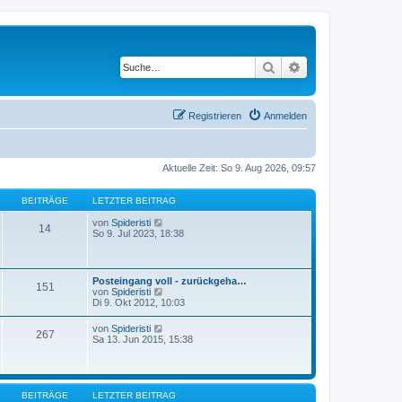
Suche
Erweiterte Suche
Registrieren
Anmelden
Aktuelle Zeit: So 9. Aug 2026, 09:57
BEITRÄGE
LETZTER BEITRAG
N
von
Spideristi
14
e
So 9. Jul 2023, 18:38
u
e
s
t
Posteingang voll - zurückgeha…
151
e
N
von
Spideristi
r
e
Di 9. Okt 2012, 10:03
B
u
e
e
N
von
Spideristi
i
267
s
e
Sa 13. Jun 2015, 15:38
t
t
u
r
e
e
a
r
s
g
B
t
e
e
BEITRÄGE
LETZTER BEITRAG
i