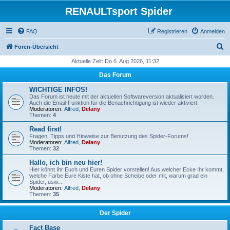
RENAULTsport Spider
FAQ
Registrieren
Anmelden
S
Foren-Übersicht
u
Aktuelle Zeit: Do 6. Aug 2026, 11:32
c
Das Forum
h
WICHTIGE INFOS!
e
Das Forum ist heute mit der aktuellen Softwareversion aktualisiert worden.
Auch die Email-Funktion für die Benachrichtigung ist wieder aktiviert.
Moderatoren:
Alfred
,
Delany
Themen:
4
Read first!
Fragen, Tipps und Hinweise zur Benutzung des Spider-Forums!
Moderatoren:
Alfred
,
Delany
Themen:
32
Hallo, ich bin neu hier!
Hier könnt Ihr Euch und Euren Spider vorstellen! Aus welcher Ecke Ihr kommt,
welche Farbe Eure Kiste hat, ob ohne Scheibe oder mit, warum grad ein
Spider, usw...
Moderatoren:
Alfred
,
Delany
Themen:
35
Der Spider
Fact Base