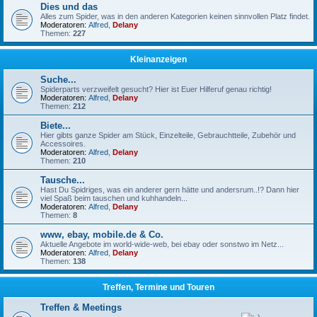
Dies und das
Alles zum Spider, was in den anderen Kategorien keinen sinnvollen Platz findet.
Moderatoren:
Alfred
,
Delany
Themen:
227
Kleinanzeigen
Suche...
Spiderparts verzweifelt gesucht? Hier ist Euer Hilferuf genau richtig!
Moderatoren:
Alfred
,
Delany
Themen:
212
Biete...
Hier gibts ganze Spider am Stück, Einzelteile, Gebrauchtteile, Zubehör und
Accessoires.
Moderatoren:
Alfred
,
Delany
Themen:
210
Tausche...
Hast Du Spidriges, was ein anderer gern hätte und andersrum..!? Dann hier
viel Spaß beim tauschen und kuhhandeln...
Moderatoren:
Alfred
,
Delany
Themen:
8
www, ebay, mobile.de & Co.
Aktuelle Angebote im world-wide-web, bei ebay oder sonstwo im Netz...
Moderatoren:
Alfred
,
Delany
Themen:
138
Treffen, Termine und Touren
Treffen & Meetings