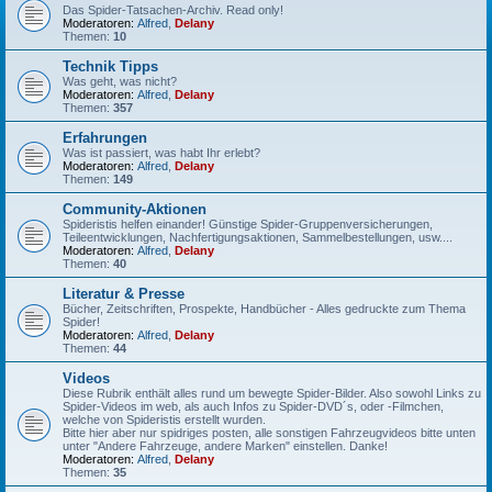
Das Spider-Tatsachen-Archiv. Read only!
Moderatoren:
Alfred
,
Delany
Themen:
10
Technik Tipps
Was geht, was nicht?
Moderatoren:
Alfred
,
Delany
Themen:
357
Erfahrungen
Was ist passiert, was habt Ihr erlebt?
Moderatoren:
Alfred
,
Delany
Themen:
149
Community-Aktionen
Spideristis helfen einander! Günstige Spider-Gruppenversicherungen,
Teileentwicklungen, Nachfertigungsaktionen, Sammelbestellungen, usw....
Moderatoren:
Alfred
,
Delany
Themen:
40
Literatur & Presse
Bücher, Zeitschriften, Prospekte, Handbücher - Alles gedruckte zum Thema
Spider!
Moderatoren:
Alfred
,
Delany
Themen:
44
Videos
Diese Rubrik enthält alles rund um bewegte Spider-Bilder. Also sowohl Links zu
Spider-Videos im web, als auch Infos zu Spider-DVD´s, oder -Filmchen,
welche von Spideristis erstellt wurden.
Bitte hier aber nur spidriges posten, alle sonstigen Fahrzeugvideos bitte unten
unter "Andere Fahrzeuge, andere Marken" einstellen. Danke!
Moderatoren:
Alfred
,
Delany
Themen:
35