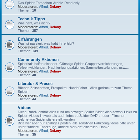
Das Spider-Tatsachen-Archiv. Read only!
Moderatoren:
Alfred
,
Delany
Themen:
10
Technik Tipps
Was geht, was nicht?
Moderatoren:
Alfred
,
Delany
Themen:
357
Erfahrungen
Was ist passiert, was habt Ihr erlebt?
Moderatoren:
Alfred
,
Delany
Themen:
149
Community-Aktionen
Spideristis helfen einander! Günstige Spider-Gruppenversicherungen,
Teileentwicklungen, Nachfertigungsaktionen, Sammelbestellungen, usw....
Moderatoren:
Alfred
,
Delany
Themen:
40
Literatur & Presse
Bücher, Zeitschriften, Prospekte, Handbücher - Alles gedruckte zum Thema
Spider!
Moderatoren:
Alfred
,
Delany
Themen:
44
Videos
Diese Rubrik enthält alles rund um bewegte Spider-Bilder. Also sowohl Links zu
Spider-Videos im web, als auch Infos zu Spider-DVD´s, oder -Filmchen,
welche von Spideristis erstellt wurden.
Bitte hier aber nur spidriges posten, alle sonstigen Fahrzeugvideos bitte unten
unter "Andere Fahrzeuge, andere Marken" einstellen. Danke!
Moderatoren:
Alfred
,
Delany
Themen:
35