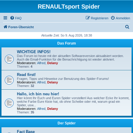
RENAULTsport Spider
FAQ
Registrieren
Anmelden
S
Foren-Übersicht
u
Aktuelle Zeit: So 9. Aug 2026, 18:38
c
Das Forum
h
WICHTIGE INFOS!
e
Das Forum ist heute mit der aktuellen Softwareversion aktualisiert worden.
Auch die Email-Funktion für die Benachrichtigung ist wieder aktiviert.
Moderatoren:
Alfred
,
Delany
Themen:
4
Read first!
Fragen, Tipps und Hinweise zur Benutzung des Spider-Forums!
Moderatoren:
Alfred
,
Delany
Themen:
32
Hallo, ich bin neu hier!
Hier könnt Ihr Euch und Euren Spider vorstellen! Aus welcher Ecke Ihr kommt,
welche Farbe Eure Kiste hat, ob ohne Scheibe oder mit, warum grad ein
Spider, usw...
Moderatoren:
Alfred
,
Delany
Themen:
35
Der Spider
Fact Base