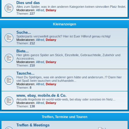
Dies und das
Alles zum Spider, was in den anderen Kategorien keinen sinnvollen Platz findet.
Moderatoren:
Alfred
,
Delany
Themen:
227
Kleinanzeigen
Suche...
Spiderparts verzweifelt gesucht? Hier ist Euer Hilferuf genau richtig!
Moderatoren:
Alfred
,
Delany
Themen:
212
Biete...
Hier gibts ganze Spider am Stück, Einzelteile, Gebrauchtteile, Zubehör und
Accessoires.
Moderatoren:
Alfred
,
Delany
Themen:
210
Tausche...
Hast Du Spidriges, was ein anderer gern hätte und andersrum..!? Dann hier
viel Spaß beim tauschen und kuhhandeln...
Moderatoren:
Alfred
,
Delany
Themen:
8
www, ebay, mobile.de & Co.
Aktuelle Angebote im world-wide-web, bei ebay oder sonstwo im Netz...
Moderatoren:
Alfred
,
Delany
Themen:
138
Treffen, Termine und Touren
Treffen & Meetings