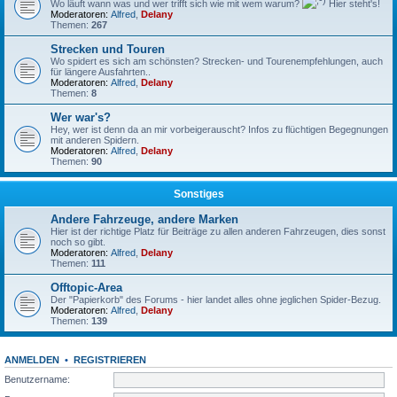
Wo läuft wann was und wer trifft sich wie mit wem warum?
Hier steht's!
Moderatoren:
Alfred
,
Delany
Themen:
267
Strecken und Touren
Wo spidert es sich am schönsten? Strecken- und Tourenempfehlungen, auch
für längere Ausfahrten..
Moderatoren:
Alfred
,
Delany
Themen:
8
Wer war's?
Hey, wer ist denn da an mir vorbeigerauscht? Infos zu flüchtigen Begegnungen
mit anderen Spidern.
Moderatoren:
Alfred
,
Delany
Themen:
90
Sonstiges
Andere Fahrzeuge, andere Marken
Hier ist der richtige Platz für Beiträge zu allen anderen Fahrzeugen, dies sonst
noch so gibt.
Moderatoren:
Alfred
,
Delany
Themen:
111
Offtopic-Area
Der "Papierkorb" des Forums - hier landet alles ohne jeglichen Spider-Bezug.
Moderatoren:
Alfred
,
Delany
Themen:
139
ANMELDEN
•
REGISTRIEREN
Benutzername: