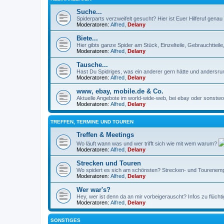
Suche...
Spiderparts verzweifelt gesucht? Hier ist Euer Hilferuf genau r
Moderatoren:
Alfred
,
Delany
Biete...
Hier gibts ganze Spider am Stück, Einzelteile, Gebrauchtteil
Moderatoren:
Alfred
,
Delany
Tausche...
Hast Du Spidriges, was ein anderer gern hätte und andersru
Moderatoren:
Alfred
,
Delany
www, ebay, mobile.de & Co.
Aktuelle Angebote im world-wide-web, bei ebay oder sonstwo 
Moderatoren:
Alfred
,
Delany
TREFFEN, TERMINE UND TOUREN
Treffen & Meetings
Wo läuft wann was und wer trifft sich wie mit wem warum?
Moderatoren:
Alfred
,
Delany
Strecken und Touren
Wo spidert es sich am schönsten? Strecken- und Tourenempf
Moderatoren:
Alfred
,
Delany
Wer war's?
Hey, wer ist denn da an mir vorbeigerauscht? Infos zu flüch
Moderatoren:
Alfred
,
Delany
SONSTIGES