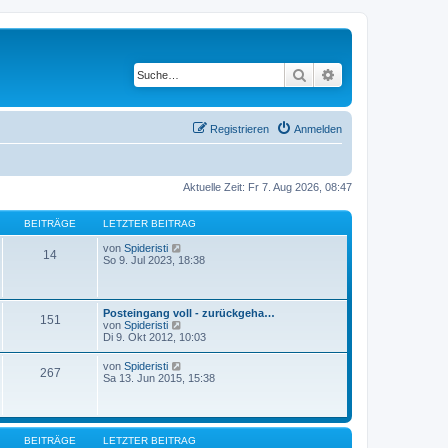
Suche
Erweiterte Suche
Registrieren
Anmelden
Aktuelle Zeit: Fr 7. Aug 2026, 08:47
BEITRÄGE
LETZTER BEITRAG
N
von
Spideristi
14
e
So 9. Jul 2023, 18:38
u
e
s
t
Posteingang voll - zurückgeha…
151
e
N
von
Spideristi
r
e
Di 9. Okt 2012, 10:03
B
u
e
e
N
von
Spideristi
i
267
s
e
Sa 13. Jun 2015, 15:38
t
t
u
r
e
e
a
r
s
g
B
t
e
e
BEITRÄGE
LETZTER BEITRAG
i