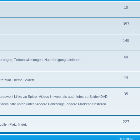
10
357
149
40
erungen, Teileentwicklungen, Nachfertigungsaktionen,
44
ckte zum Thema Spider!
35
lso sowohl Links zu Spider-Videos im web, als auch Infos zu Spider-DVD
gvideos bitte unten unter "Andere Fahrzeuge, andere Marken" einstellen.
227
llen Platz findet.
THEMEN