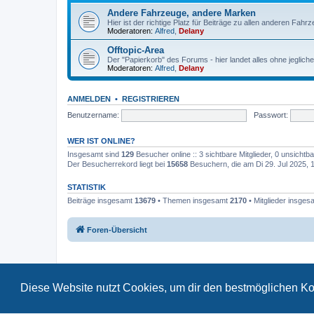
Andere Fahrzeuge, andere Marken
Hier ist der richtige Platz für Beiträge zu allen anderen Fahr
Moderatoren:
Alfred
,
Delany
Offtopic-Area
Der "Papierkorb" des Forums - hier landet alles ohne jeglich
Moderatoren:
Alfred
,
Delany
ANMELDEN
•
REGISTRIEREN
Benutzername:
Passwort:
WER IST ONLINE?
Insgesamt sind
129
Besucher online :: 3 sichtbare Mitglieder, 0 unsicht
Der Besucherrekord liegt bei
15658
Besuchern, die am Di 29. Jul 2025, 17
STATISTIK
Beiträge insgesamt
13679
• Themen insgesamt
2170
• Mitglieder insge
Foren-Übersicht
Diese Website nutzt Cookies, um dir den bestmöglichen Ko