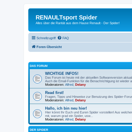
RENAULTsport Spider
Alles über die Rarität aus dem Hause Renault - Der Spider!
Schnellzugriff
FAQ
Foren-Übersicht
DAS FORUM
WICHTIGE INFOS!
Das Forum ist heute mit der aktuellen Softwareversion aktual
Auch die Email-Funktion für die Benachrichtigung ist wieder ak
Moderatoren:
Alfred
,
Delany
Read first!
Fragen, Tipps und Hinweise zur Benutzung des Spider-Foru
Moderatoren:
Alfred
,
Delany
Hallo, ich bin neu hier!
Hier könnt Ihr Euch und Euren Spider vorstellen! Aus welch
mit, warum grad ein Spider, usw...
Moderatoren:
Alfred
,
Delany
DER SPIDER