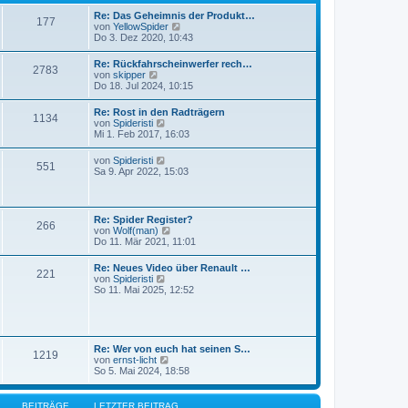
r
t
B
Re: Das Geheimnis der Produkt…
r
177
e
N
von
YellowSpider
a
i
e
Do 3. Dez 2020, 10:43
g
t
u
r
e
Re: Rückfahrscheinwerfer rech…
a
2783
s
N
von
skipper
g
t
e
Do 18. Jul 2024, 10:15
e
u
r
e
Re: Rost in den Radträgern
B
1134
s
N
von
Spideristi
e
t
e
Mi 1. Feb 2017, 16:03
i
e
u
t
r
e
r
N
von
Spideristi
B
551
s
a
e
Sa 9. Apr 2022, 15:03
e
t
g
u
i
e
e
t
r
s
r
B
t
a
Re: Spider Register?
e
266
e
g
N
von
Wolf(man)
i
r
e
Do 11. Mär 2021, 11:01
t
B
u
r
e
e
a
Re: Neues Video über Renault …
i
221
s
g
N
von
Spideristi
t
t
e
So 11. Mai 2025, 12:52
r
e
u
a
r
e
g
B
s
e
t
i
e
Re: Wer von euch hat seinen S…
t
1219
r
N
von
ernst-licht
r
B
e
So 5. Mai 2024, 18:58
a
e
u
g
i
e
t
s
BEITRÄGE
LETZTER BEITRAG