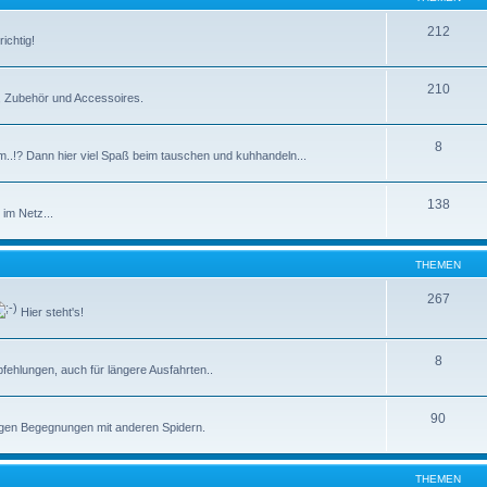
212
ichtig!
210
e, Zubehör und Accessoires.
8
m..!? Dann hier viel Spaß beim tauschen und kuhhandeln...
138
im Netz...
THEMEN
267
Hier steht's!
8
ehlungen, auch für längere Ausfahrten..
90
tigen Begegnungen mit anderen Spidern.
THEMEN