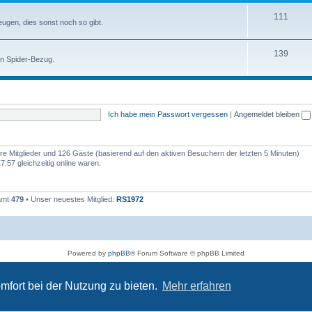
111
zeugen, dies sonst noch so gibt.
139
en Spider-Bezug.
Ich habe mein Passwort vergessen
|
Angemeldet bleiben
bare Mitglieder und 126 Gäste (basierend auf den aktiven Besuchern der letzten 5 Minuten)
:57 gleichzeitig online waren.
samt
479
• Unser neuestes Mitglied:
RS1972
Powered by
phpBB
® Forum Software © phpBB Limited
Deutsche Übersetzung durch
phpBB.de
Datenschutz
|
Nutzungsbedingungen
mfort bei der Nutzung zu bieten.
Mehr erfahren