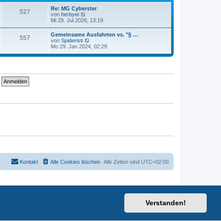
t
i
e
Re: MG Cyberster
t
527
r
N
von
herbyei
r
B
e
Mi 29. Jul 2026, 13:19
a
e
u
g
i
e
Gemeinsame Ausfahrten vs. "§ …
t
557
s
N
von
Spideristi
r
t
e
Mo 29. Jan 2024, 02:29
a
e
u
g
r
e
B
s
e
t
i
e
t
r
r
B
a
e
g
i
t
r
a
g
Kontakt
Alle Cookies löschen
Alle Zeiten sind
UTC+02:00
Verstanden!