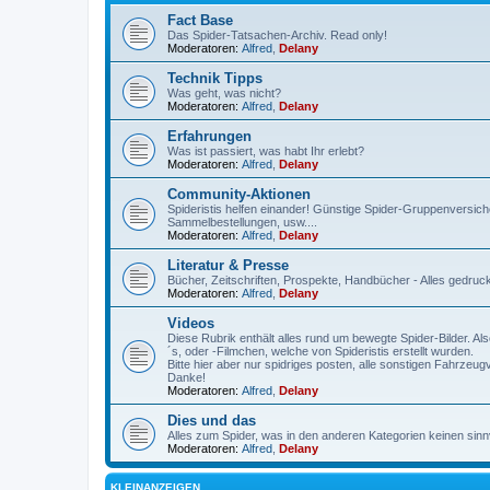
Fact Base
Das Spider-Tatsachen-Archiv. Read only!
Moderatoren:
Alfred
,
Delany
Technik Tipps
Was geht, was nicht?
Moderatoren:
Alfred
,
Delany
Erfahrungen
Was ist passiert, was habt Ihr erlebt?
Moderatoren:
Alfred
,
Delany
Community-Aktionen
Spideristis helfen einander! Günstige Spider-Gruppenversich
Sammelbestellungen, usw....
Moderatoren:
Alfred
,
Delany
Literatur & Presse
Bücher, Zeitschriften, Prospekte, Handbücher - Alles gedru
Moderatoren:
Alfred
,
Delany
Videos
Diese Rubrik enthält alles rund um bewegte Spider-Bilder. A
´s, oder -Filmchen, welche von Spideristis erstellt wurden.
Bitte hier aber nur spidriges posten, alle sonstigen Fahrzeu
Danke!
Moderatoren:
Alfred
,
Delany
Dies und das
Alles zum Spider, was in den anderen Kategorien keinen sinnvo
Moderatoren:
Alfred
,
Delany
KLEINANZEIGEN