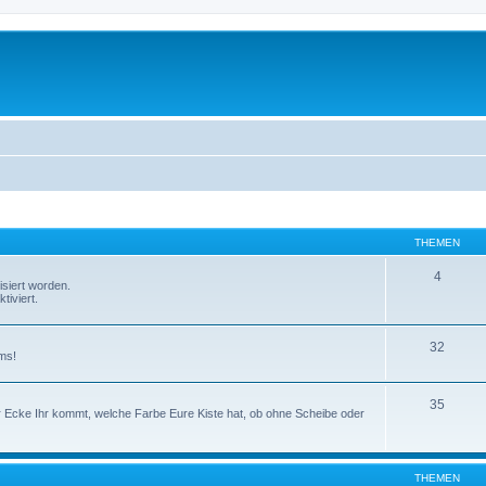
THEMEN
4
isiert worden.
tiviert.
32
ms!
35
er Ecke Ihr kommt, welche Farbe Eure Kiste hat, ob ohne Scheibe oder
THEMEN