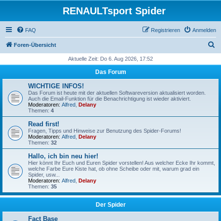
RENAULTsport Spider
FAQ
Registrieren
Anmelden
S
Foren-Übersicht
u
Aktuelle Zeit: Do 6. Aug 2026, 17:52
c
Das Forum
h
WICHTIGE INFOS!
e
Das Forum ist heute mit der aktuellen Softwareversion aktualisiert worden.
Auch die Email-Funktion für die Benachrichtigung ist wieder aktiviert.
Moderatoren:
Alfred
,
Delany
Themen:
4
Read first!
Fragen, Tipps und Hinweise zur Benutzung des Spider-Forums!
Moderatoren:
Alfred
,
Delany
Themen:
32
Hallo, ich bin neu hier!
Hier könnt Ihr Euch und Euren Spider vorstellen! Aus welcher Ecke Ihr kommt,
welche Farbe Eure Kiste hat, ob ohne Scheibe oder mit, warum grad ein
Spider, usw...
Moderatoren:
Alfred
,
Delany
Themen:
35
Der Spider
Fact Base