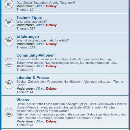
Das Spider-Tatsachen-Archiv. Read only!
Moderatoren:
Alfred
,
Delany
Themen:
10
Technik Tipps
Was geht, was nicht?
Moderatoren:
Alfred
,
Delany
Themen:
357
Erfahrungen
Was ist passiert, was habt Ihr erlebt?
Moderatoren:
Alfred
,
Delany
Themen:
149
Community-Aktionen
Spideristis helfen einander! Günstige Spider-Gruppenversicherungen,
Teileentwicklungen, Nachfertigungsaktionen, Sammelbestellungen, usw....
Moderatoren:
Alfred
,
Delany
Themen:
40
Literatur & Presse
Bücher, Zeitschriften, Prospekte, Handbücher - Alles gedruckte zum Thema
Spider!
Moderatoren:
Alfred
,
Delany
Themen:
44
Videos
Diese Rubrik enthält alles rund um bewegte Spider-Bilder. Also sowohl Links zu
Spider-Videos im web, als auch Infos zu Spider-DVD´s, oder -Filmchen,
welche von Spideristis erstellt wurden.
Bitte hier aber nur spidriges posten, alle sonstigen Fahrzeugvideos bitte unten
unter "Andere Fahrzeuge, andere Marken" einstellen. Danke!
Moderatoren:
Alfred
,
Delany
Themen:
35