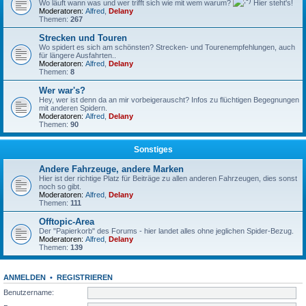
Wo läuft wann was und wer trifft sich wie mit wem warum?
Hier steht's!
Moderatoren:
Alfred
,
Delany
Themen:
267
Strecken und Touren
Wo spidert es sich am schönsten? Strecken- und Tourenempfehlungen, auch
für längere Ausfahrten..
Moderatoren:
Alfred
,
Delany
Themen:
8
Wer war's?
Hey, wer ist denn da an mir vorbeigerauscht? Infos zu flüchtigen Begegnungen
mit anderen Spidern.
Moderatoren:
Alfred
,
Delany
Themen:
90
Sonstiges
Andere Fahrzeuge, andere Marken
Hier ist der richtige Platz für Beiträge zu allen anderen Fahrzeugen, dies sonst
noch so gibt.
Moderatoren:
Alfred
,
Delany
Themen:
111
Offtopic-Area
Der "Papierkorb" des Forums - hier landet alles ohne jeglichen Spider-Bezug.
Moderatoren:
Alfred
,
Delany
Themen:
139
ANMELDEN
•
REGISTRIEREN
Benutzername: