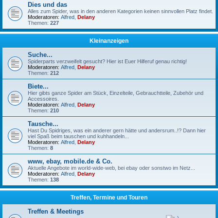
Dies und das
Alles zum Spider, was in den anderen Kategorien keinen sinnvollen Platz findet.
Moderatoren:
Alfred
,
Delany
Themen:
227
Kleinanzeigen
Suche...
Spiderparts verzweifelt gesucht? Hier ist Euer Hilferuf genau richtig!
Moderatoren:
Alfred
,
Delany
Themen:
212
Biete...
Hier gibts ganze Spider am Stück, Einzelteile, Gebrauchtteile, Zubehör und
Accessoires.
Moderatoren:
Alfred
,
Delany
Themen:
210
Tausche...
Hast Du Spidriges, was ein anderer gern hätte und andersrum..!? Dann hier
viel Spaß beim tauschen und kuhhandeln...
Moderatoren:
Alfred
,
Delany
Themen:
8
www, ebay, mobile.de & Co.
Aktuelle Angebote im world-wide-web, bei ebay oder sonstwo im Netz...
Moderatoren:
Alfred
,
Delany
Themen:
138
Treffen, Termine und Touren
Treffen & Meetings