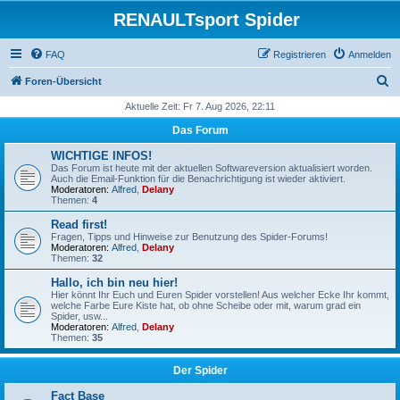
RENAULTsport Spider
FAQ
Registrieren
Anmelden
S
Foren-Übersicht
u
Aktuelle Zeit: Fr 7. Aug 2026, 22:11
c
Das Forum
h
WICHTIGE INFOS!
e
Das Forum ist heute mit der aktuellen Softwareversion aktualisiert worden.
Auch die Email-Funktion für die Benachrichtigung ist wieder aktiviert.
Moderatoren:
Alfred
,
Delany
Themen:
4
Read first!
Fragen, Tipps und Hinweise zur Benutzung des Spider-Forums!
Moderatoren:
Alfred
,
Delany
Themen:
32
Hallo, ich bin neu hier!
Hier könnt Ihr Euch und Euren Spider vorstellen! Aus welcher Ecke Ihr kommt,
welche Farbe Eure Kiste hat, ob ohne Scheibe oder mit, warum grad ein
Spider, usw...
Moderatoren:
Alfred
,
Delany
Themen:
35
Der Spider
Fact Base