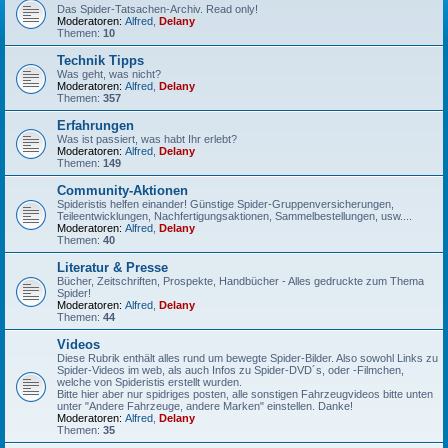
Das Spider-Tatsachen-Archiv. Read only!
Moderatoren:
Alfred
,
Delany
Themen:
10
Technik Tipps
Was geht, was nicht?
Moderatoren:
Alfred
,
Delany
Themen:
357
Erfahrungen
Was ist passiert, was habt Ihr erlebt?
Moderatoren:
Alfred
,
Delany
Themen:
149
Community-Aktionen
Spideristis helfen einander! Günstige Spider-Gruppenversicherungen,
Teileentwicklungen, Nachfertigungsaktionen, Sammelbestellungen, usw....
Moderatoren:
Alfred
,
Delany
Themen:
40
Literatur & Presse
Bücher, Zeitschriften, Prospekte, Handbücher - Alles gedruckte zum Thema
Spider!
Moderatoren:
Alfred
,
Delany
Themen:
44
Videos
Diese Rubrik enthält alles rund um bewegte Spider-Bilder. Also sowohl Links zu
Spider-Videos im web, als auch Infos zu Spider-DVD´s, oder -Filmchen,
welche von Spideristis erstellt wurden.
Bitte hier aber nur spidriges posten, alle sonstigen Fahrzeugvideos bitte unten
unter "Andere Fahrzeuge, andere Marken" einstellen. Danke!
Moderatoren:
Alfred
,
Delany
Themen:
35