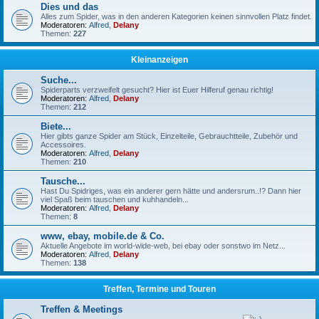
Dies und das
Alles zum Spider, was in den anderen Kategorien keinen sinnvollen Platz findet.
Moderatoren:
Alfred
,
Delany
Themen:
227
Kleinanzeigen
Suche...
Spiderparts verzweifelt gesucht? Hier ist Euer Hilferuf genau richtig!
Moderatoren:
Alfred
,
Delany
Themen:
212
Biete...
Hier gibts ganze Spider am Stück, Einzelteile, Gebrauchtteile, Zubehör und
Accessoires.
Moderatoren:
Alfred
,
Delany
Themen:
210
Tausche...
Hast Du Spidriges, was ein anderer gern hätte und andersrum..!? Dann hier
viel Spaß beim tauschen und kuhhandeln...
Moderatoren:
Alfred
,
Delany
Themen:
8
www, ebay, mobile.de & Co.
Aktuelle Angebote im world-wide-web, bei ebay oder sonstwo im Netz...
Moderatoren:
Alfred
,
Delany
Themen:
138
Treffen, Termine und Touren
Treffen & Meetings