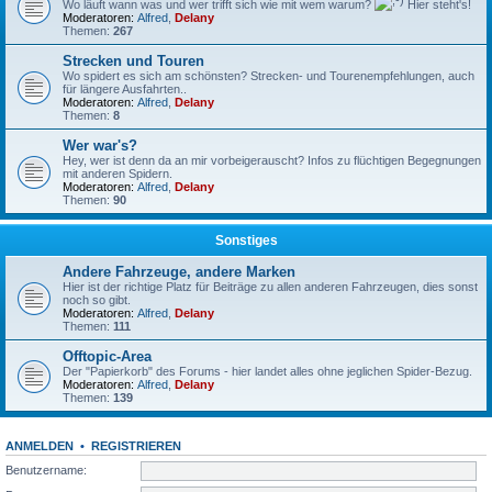
Wo läuft wann was und wer trifft sich wie mit wem warum?
Hier steht's!
Moderatoren:
Alfred
,
Delany
Themen:
267
Strecken und Touren
Wo spidert es sich am schönsten? Strecken- und Tourenempfehlungen, auch
für längere Ausfahrten..
Moderatoren:
Alfred
,
Delany
Themen:
8
Wer war's?
Hey, wer ist denn da an mir vorbeigerauscht? Infos zu flüchtigen Begegnungen
mit anderen Spidern.
Moderatoren:
Alfred
,
Delany
Themen:
90
Sonstiges
Andere Fahrzeuge, andere Marken
Hier ist der richtige Platz für Beiträge zu allen anderen Fahrzeugen, dies sonst
noch so gibt.
Moderatoren:
Alfred
,
Delany
Themen:
111
Offtopic-Area
Der "Papierkorb" des Forums - hier landet alles ohne jeglichen Spider-Bezug.
Moderatoren:
Alfred
,
Delany
Themen:
139
ANMELDEN
•
REGISTRIEREN
Benutzername: